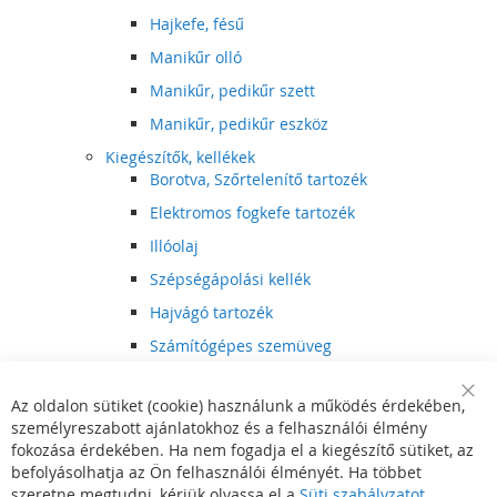
Hajkefe, fésű
Manikűr olló
Manikűr, pedikűr szett
Manikűr, pedikűr eszköz
Kiegészítők, kellékek
Borotva, Szőrtelenítő tartozék
Elektromos fogkefe tartozék
Illóolaj
Szépségápolási kellék
Hajvágó tartozék
Számítógépes szemüveg
Egészségápolási kellék
Az oldalon sütiket (cookie) használunk a működés érdekében,
Hajvágó kiegészítő
Clo
személyreszabott ajánlatokhoz és a felhasználói élmény
Coo
Szórakoztató elektronika
Bar
fokozása érdekében. Ha nem fogadja el a kiegészítő sütiket, az
Multimédia
befolyásolhatja az Ön felhasználói élményét. Ha többet
DVD, BluRay lejátszó
szeretne megtudni, kérjük olvassa el a
Süti szabályzatot