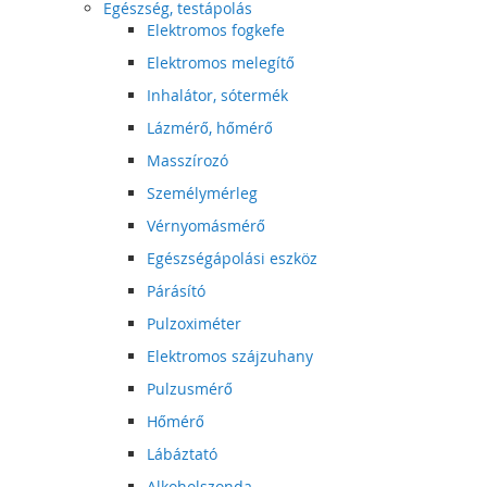
Egészség, testápolás
Elektromos fogkefe
Elektromos melegítő
Inhalátor, sótermék
Lázmérő, hőmérő
Masszírozó
Személymérleg
Vérnyomásmérő
Egészségápolási eszköz
Párásító
Pulzoximéter
Elektromos szájzuhany
Pulzusmérő
Hőmérő
Lábáztató
Alkoholszonda