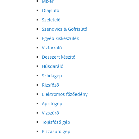
Mixer
Olajsütő
Szeletelő
Szendvics & Gofrisütő
Egyéb kiskészülék
Vízforraló
Desszert készítő
Húsdaráló
Szódagép
Rizsfőző
Elektromos főzőedény
Aprítógép
Vízszűrő
Tojásfőző gép
Pizzasütő gép