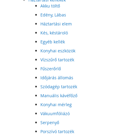
Akku töltő
Edény, Lábas
Háztartási elem
Kés, késtároló
Egyéb kellék
Konyhai eszközök
Vízszűrő tartozék
Fűszerőrlő
Időjárás állomás
Szódagép tartozék
Manuális kávéfőző
Konyhai mérleg
Vákuumfóliázó
Serpenyő
Porszívó tartozék