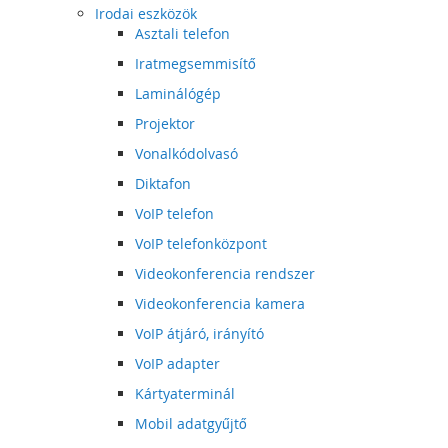
Irodai eszközök
Asztali telefon
Iratmegsemmisítő
Laminálógép
Projektor
Vonalkódolvasó
Diktafon
VoIP telefon
VoIP telefonközpont
Videokonferencia rendszer
Videokonferencia kamera
VoIP átjáró, irányító
VoIP adapter
Kártyaterminál
Mobil adatgyűjtő