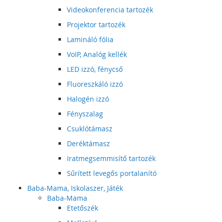
Videokonferencia tartozék
Projektor tartozék
Lamináló fólia
VoIP, Analóg kellék
LED izzó, fénycső
Fluoreszkáló izzó
Halogén izzó
Fényszalag
Csuklótámasz
Deréktámasz
Iratmegsemmisítő tartozék
Sűrített levegős portalanító
Baba-Mama, Iskolaszer, Játék
Baba-Mama
Etetőszék