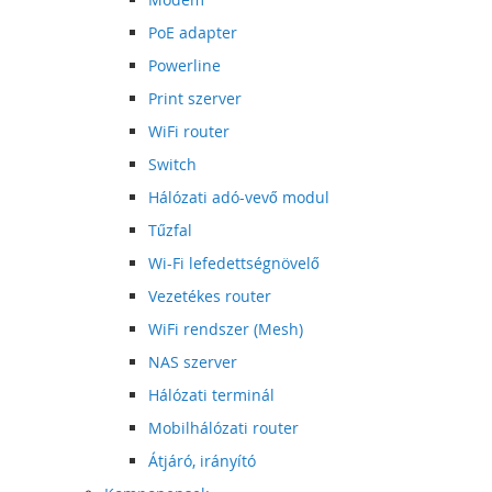
PoE adapter
Powerline
Print szerver
WiFi router
Switch
Hálózati adó-vevő modul
Tűzfal
Wi-Fi lefedettségnövelő
Vezetékes router
WiFi rendszer (Mesh)
NAS szerver
Hálózati terminál
Mobilhálózati router
Átjáró, irányító