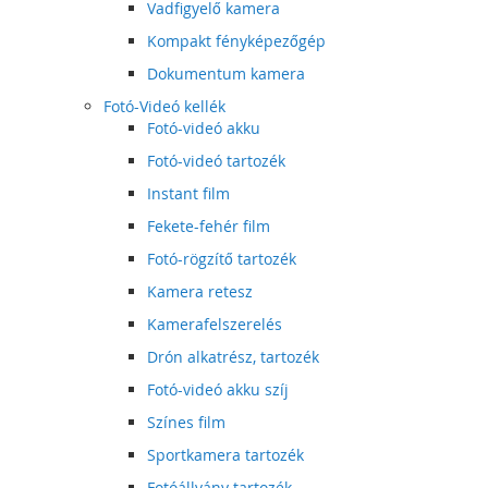
Vadfigyelő kamera
Kompakt fényképezőgép
Dokumentum kamera
Fotó-Videó kellék
Fotó-videó akku
Fotó-videó tartozék
Instant film
Fekete-fehér film
Fotó-rögzítő tartozék
Kamera retesz
Kamerafelszerelés
Drón alkatrész, tartozék
Fotó-videó akku szíj
Színes film
Sportkamera tartozék
Fotóállvány tartozék