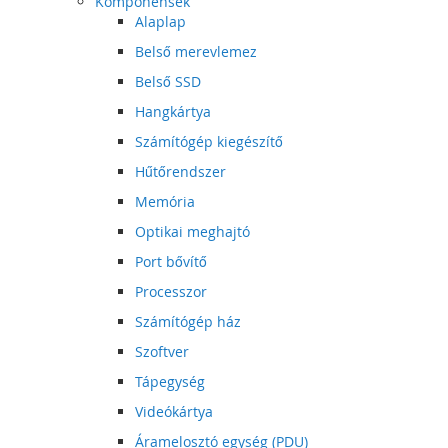
Komponensek
Alaplap
Belső merevlemez
Belső SSD
Hangkártya
Számítógép kiegészítő
Hűtőrendszer
Memória
Optikai meghajtó
Port bővítő
Processzor
Számítógép ház
Szoftver
Tápegység
Videókártya
Áramelosztó egység (PDU)