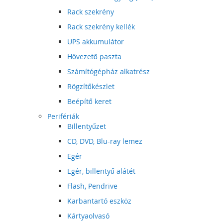
Rack szekrény
Rack szekrény kellék
UPS akkumulátor
Hővezető paszta
Számítógépház alkatrész
Rögzítőkészlet
Beépítő keret
Perifériák
Billentyűzet
CD, DVD, Blu-ray lemez
Egér
Egér, billentyű alátét
Flash, Pendrive
Karbantartó eszköz
Kártyaolvasó