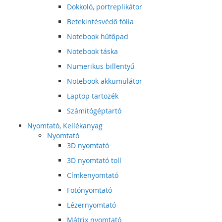
Dokkoló, portreplikátor
Betekintésvédő fólia
Notebook hűtőpad
Notebook táska
Numerikus billentyű
Notebook akkumulátor
Laptop tartozék
Számitógéptartó
Nyomtató, Kellékanyag
Nyomtató
3D nyomtató
3D nyomtató toll
Címkenyomtató
Fotónyomtató
Lézernyomtató
Mátrix nyomtató