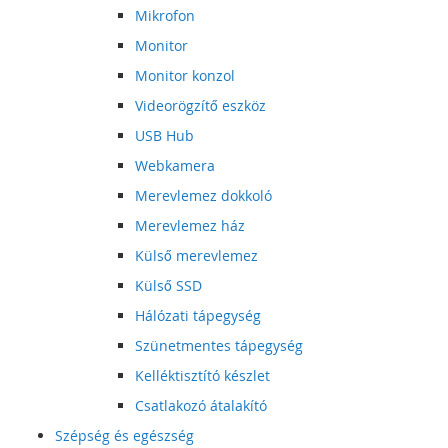
Mikrofon
Monitor
Monitor konzol
Videorögzítő eszköz
USB Hub
Webkamera
Merevlemez dokkoló
Merevlemez ház
Külső merevlemez
Külső SSD
Hálózati tápegység
Szünetmentes tápegység
Kelléktisztító készlet
Csatlakozó átalakító
Szépség és egészség