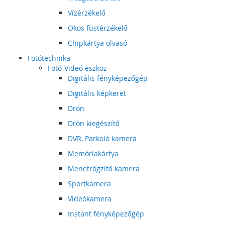
Vízérzékelő
Okos füstérzékelő
Chipkártya olvasó
Fotótechnika
Fotó-Videó eszköz
Digitális fényképezőgép
Digitális képkeret
Drón
Drón kiegészítő
DVR, Parkoló kamera
Memóriakártya
Menetrögzítő kamera
Sportkamera
Videókamera
Instant fényképezőgép