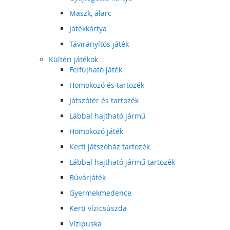
Maszk, álarc
Játékkártya
Távirányítós játék
Kültéri játékok
Felfújható játék
Homokozó és tartozék
Játszótér és tartozék
Lábbal hajtható jármű
Homokozó játék
Kerti játszóház tartozék
Lábbal hajtható jármű tartozék
Búvárjáték
Gyermekmedence
Kerti vízicsúszda
Vízipuska