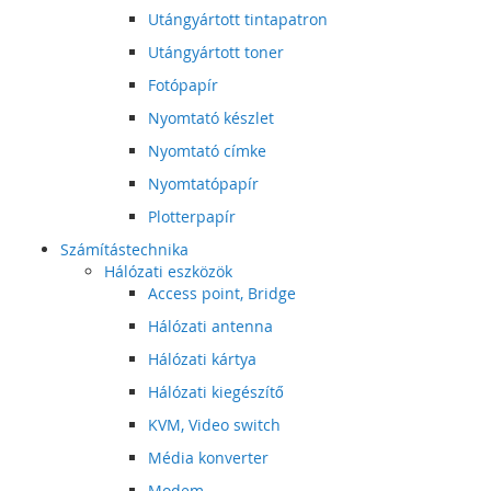
Utángyártott tintapatron
Utángyártott toner
Fotópapír
Nyomtató készlet
Nyomtató címke
Nyomtatópapír
Plotterpapír
Számítástechnika
Hálózati eszközök
Access point, Bridge
Hálózati antenna
Hálózati kártya
Hálózati kiegészítő
KVM, Video switch
Média konverter
Modem