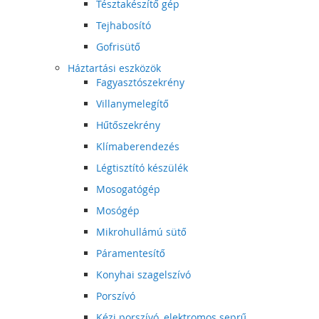
Tésztakészítő gép
Tejhabosító
Gofrisütő
Háztartási eszközök
Fagyasztószekrény
Villanymelegítő
Hűtőszekrény
Klímaberendezés
Légtisztító készülék
Mosogatógép
Mosógép
Mikrohullámú sütő
Páramentesítő
Konyhai szagelszívó
Porszívó
Kézi porszívó, elektromos seprű