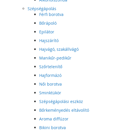
Szépségápolás
Férfi borotva
Bőrápoló
Epilátor
Hajszárító
Hajvágó, szakállvágó
Manikűr-pedikűr
Szőrtelenítő
Hajformázó
Női borotva
Sminktükör
Szépségápolási eszköz
Bőrkeményedés eltávolító
Aroma diffúzor
Bikini borotva