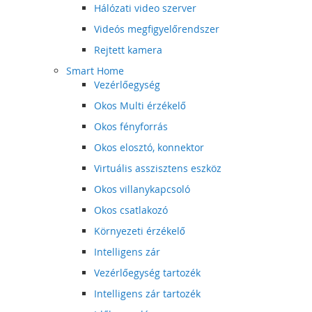
Hálózati video szerver
Videós megfigyelőrendszer
Rejtett kamera
Smart Home
Vezérlőegység
Okos Multi érzékelő
Okos fényforrás
Okos elosztó, konnektor
Virtuális asszisztens eszköz
Okos villanykapcsoló
Okos csatlakozó
Környezeti érzékelő
Intelligens zár
Vezérlőegység tartozék
Intelligens zár tartozék