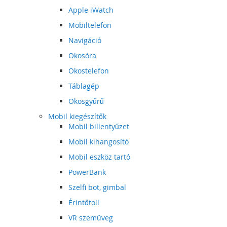
Apple iWatch
Mobiltelefon
Navigáció
Okosóra
Okostelefon
Táblagép
Okosgyűrű
Mobil kiegészítők
Mobil billentyűzet
Mobil kihangosító
Mobil eszköz tartó
PowerBank
Szelfi bot, gimbal
Érintőtoll
VR szemüveg