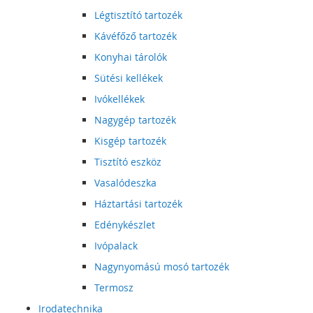
Légtisztító tartozék
Kávéfőző tartozék
Konyhai tárolók
Sütési kellékek
Ivókellékek
Nagygép tartozék
Kisgép tartozék
Tisztító eszköz
Vasalódeszka
Háztartási tartozék
Edénykészlet
Ivópalack
Nagynyomású mosó tartozék
Termosz
Irodatechnika