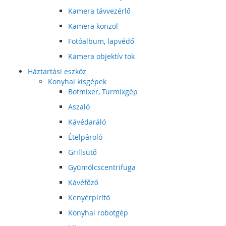
Kamera távvezérlő
Kamera konzol
Fotóalbum, lapvédő
Kamera objektív tok
Háztartási eszköz
Konyhai kisgépek
Botmixer, Turmixgép
Aszaló
Kávédaráló
Ételpároló
Grillsütő
Gyümölcscentrifuga
Kávéfőző
Kenyérpirító
Konyhai robotgép