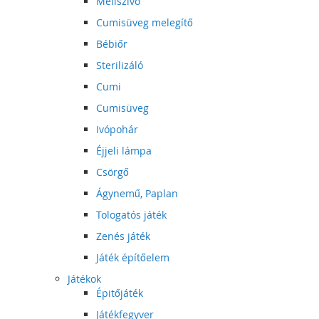
Mellszívó
Cumisüveg melegítő
Bébiőr
Sterilizáló
Cumi
Cumisüveg
Ivópohár
Éjjeli lámpa
Csörgő
Ágynemű, Paplan
Tologatós játék
Zenés játék
Játék építőelem
Játékok
Épitőjáték
Játékfegyver