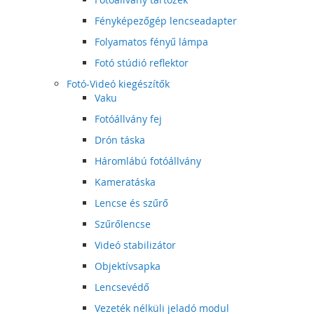
Fényképezőgép lencseadapter
Folyamatos fényű lámpa
Fotó stúdió reflektor
Fotó-Videó kiegészítők
Vaku
Fotóállvány fej
Drón táska
Háromlábú fotóállvány
Kameratáska
Lencse és szűrő
Szűrőlencse
Videó stabilizátor
Objektívsapka
Lencsevédő
Vezeték nélküli jeladó modul