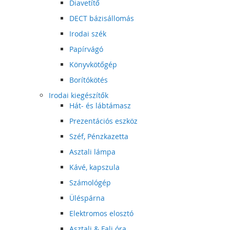
Diavetítő
DECT bázisállomás
Irodai szék
Papírvágó
Könyvkötőgép
Borítókötés
Irodai kiegészítők
Hát- és lábtámasz
Prezentációs eszköz
Széf, Pénzkazetta
Asztali lámpa
Kávé, kapszula
Számológép
Üléspárna
Elektromos elosztó
Asztali & Fali óra