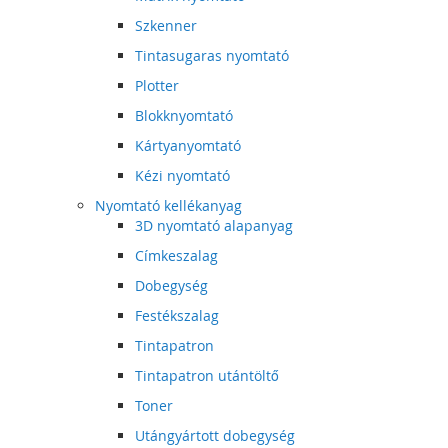
Szkenner
Tintasugaras nyomtató
Plotter
Blokknyomtató
Kártyanyomtató
Kézi nyomtató
Nyomtató kellékanyag
3D nyomtató alapanyag
Címkeszalag
Dobegység
Festékszalag
Tintapatron
Tintapatron utántöltő
Toner
Utángyártott dobegység