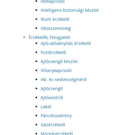
Időkapcsoló
Intelligens biztonsági készlet
Multi érzékelő
Okosszemüveg
Érzékelők, Felügyelet
Ajtó-ablaknyitás érzékelő
Füstérzékelő
Ajtócsengő készlet
Villanykapcsoló
Hő- és nedvességmérő
Ajtócsengő
Ajtóvezérlő
Lakat
Páncélszekrény
Gázérzékelő
Mozgásérzékelő