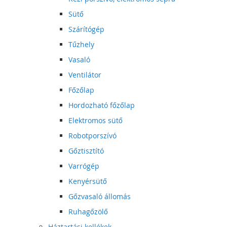
Sütő
Szárítógép
Tűzhely
Vasaló
Ventilátor
Főzőlap
Hordozható főzőlap
Elektromos sütő
Robotporszívó
Gőztisztító
Varrógép
Kenyérsütő
Gőzvasaló állomás
Ruhagőzölő
Háztartási kellékek