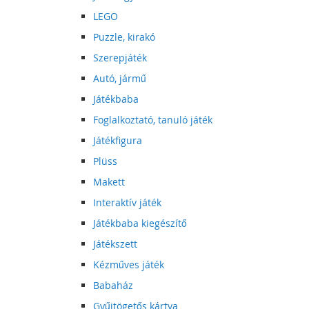
LEGO
Puzzle, kirakó
Szerepjáték
Autó, jármű
Játékbaba
Foglalkoztató, tanuló játék
Játékfigura
Plüss
Makett
Interaktív játék
Játékbaba kiegészítő
Játékszett
Kézműves játék
Babaház
Gyűjtögetős kártya