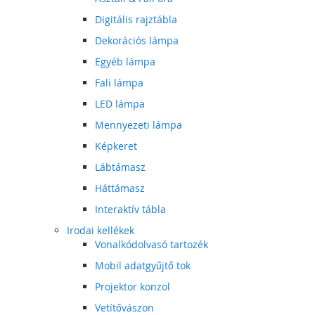
Digitális rajztábla
Dekorációs lámpa
Egyéb lámpa
Fali lámpa
LED lámpa
Mennyezeti lámpa
Képkeret
Lábtámasz
Háttámasz
Interaktív tábla
Irodai kellékek
Vonalkódolvasó tartozék
Mobil adatgyűjtő tok
Projektor konzol
Vetítővászon