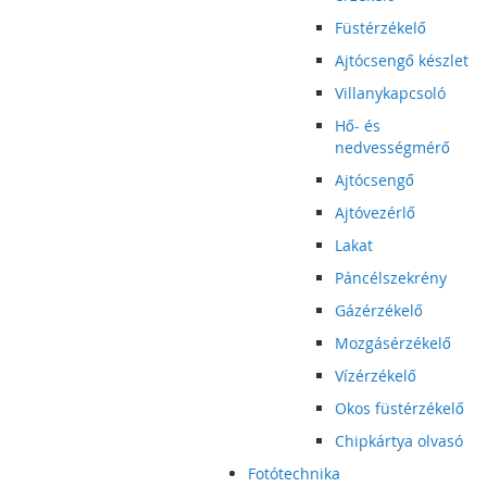
Füstérzékelő
Ajtócsengő készlet
Villanykapcsoló
Hő- és
nedvességmérő
Ajtócsengő
Ajtóvezérlő
Lakat
Páncélszekrény
Gázérzékelő
Mozgásérzékelő
Vízérzékelő
Okos füstérzékelő
Chipkártya olvasó
Fotótechnika