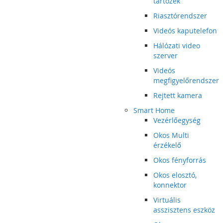
tartozék
Riasztórendszer
Videós kaputelefon
Hálózati video
szerver
Videós
megfigyelőrendszer
Rejtett kamera
Smart Home
Vezérlőegység
Okos Multi
érzékelő
Okos fényforrás
Okos elosztó,
konnektor
Virtuális
asszisztens eszköz