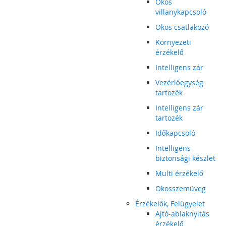
Okos
villanykapcsoló
Okos csatlakozó
Környezeti
érzékelő
Intelligens zár
Vezérlőegység
tartozék
Intelligens zár
tartozék
Időkapcsoló
Intelligens
biztonsági készlet
Multi érzékelő
Okosszemüveg
Érzékelők, Felügyelet
Ajtó-ablaknyitás
érzékelő