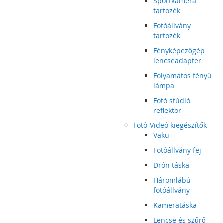
Sportkamera
tartozék
Fotóállvány
tartozék
Fényképezőgép
lencseadapter
Folyamatos fényű
lámpa
Fotó stúdió
reflektor
Fotó-Videó kiegészítők
Vaku
Fotóállvány fej
Drón táska
Háromlábú
fotóállvány
Kameratáska
Lencse és szűrő