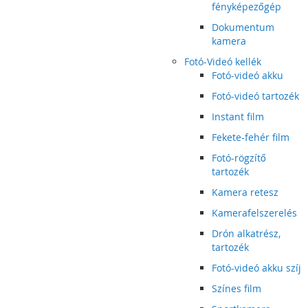
fényképezőgép
Dokumentum
kamera
Fotó-Videó kellék
Fotó-videó akku
Fotó-videó tartozék
Instant film
Fekete-fehér film
Fotó-rögzítő
tartozék
Kamera retesz
Kamerafelszerelés
Drón alkatrész,
tartozék
Fotó-videó akku szíj
Színes film