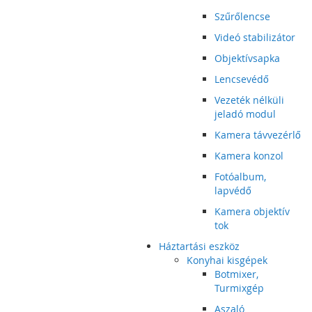
Szűrőlencse
Videó stabilizátor
Objektívsapka
Lencsevédő
Vezeték nélküli
jeladó modul
Kamera távvezérlő
Kamera konzol
Fotóalbum,
lapvédő
Kamera objektív
tok
Háztartási eszköz
Konyhai kisgépek
Botmixer,
Turmixgép
Aszaló