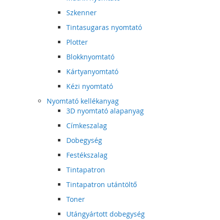
Szkenner
Tintasugaras nyomtató
Plotter
Blokknyomtató
Kártyanyomtató
Kézi nyomtató
Nyomtató kellékanyag
3D nyomtató alapanyag
Címkeszalag
Dobegység
Festékszalag
Tintapatron
Tintapatron utántöltő
Toner
Utángyártott dobegység