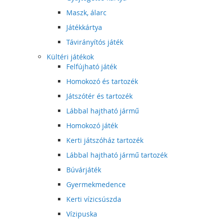
Maszk, álarc
Játékkártya
Távirányítós játék
Kültéri játékok
Felfújható játék
Homokozó és tartozék
Játszótér és tartozék
Lábbal hajtható jármű
Homokozó játék
Kerti játszóház tartozék
Lábbal hajtható jármű tartozék
Búvárjáték
Gyermekmedence
Kerti vízicsúszda
Vízipuska