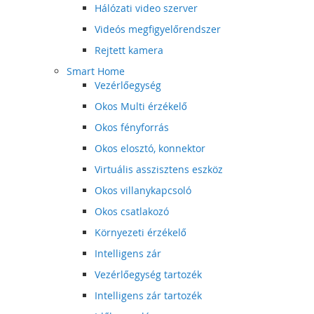
Hálózati video szerver
Videós megfigyelőrendszer
Rejtett kamera
Smart Home
Vezérlőegység
Okos Multi érzékelő
Okos fényforrás
Okos elosztó, konnektor
Virtuális asszisztens eszköz
Okos villanykapcsoló
Okos csatlakozó
Környezeti érzékelő
Intelligens zár
Vezérlőegység tartozék
Intelligens zár tartozék