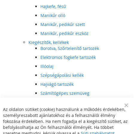
Hajkefe, fésű
Manikűr olló
Manikűr, pedikűr szett
Manikűr, pedikűr eszköz
Kiegészítők, kellékek
Borotva, Szőrtelenítő tartozék
Elektromos fogkefe tartozék
Illóolaj
Szépségápolási kellék
Hajvágó tartozék
Számítógépes szemüveg
Egészségápolási kellék
Az oldalon sütiket (cookie) használunk a működés érdekében,
Hajvágó kiegészítő
Clo
személyreszabott ajánlatokhoz és a felhasználói élmény
Coo
Szórakoztató elektronika
Bar
fokozása érdekében. Ha nem fogadja el a kiegészítő sütiket, az
Multimédia
befolyásolhatja az Ön felhasználói élményét. Ha többet
DVD, BluRay lejátszó
szeretne megtudni, kérjük olvassa el a
Süti szabályzatot