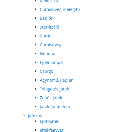
Mellszívó
Cumisüveg melegítő
Bébiőr
Sterilizáló
Cumi
Cumisüveg
Ivópohár
Éjjeli lámpa
Csörgő
Ágynemű, Paplan
Tologatós játék
Zenés játék
Játék építőelem
Játékok
Épitőjáték
Játékfegyver