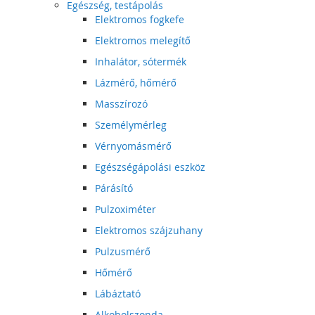
Egészség, testápolás
Elektromos fogkefe
Elektromos melegítő
Inhalátor, sótermék
Lázmérő, hőmérő
Masszírozó
Személymérleg
Vérnyomásmérő
Egészségápolási eszköz
Párásító
Pulzoximéter
Elektromos szájzuhany
Pulzusmérő
Hőmérő
Lábáztató
Alkoholszonda