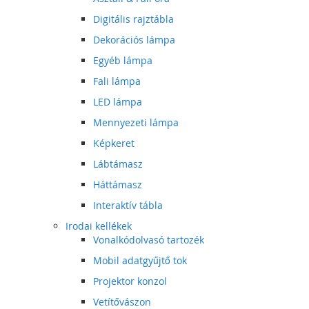
Digitális rajztábla
Dekorációs lámpa
Egyéb lámpa
Fali lámpa
LED lámpa
Mennyezeti lámpa
Képkeret
Lábtámasz
Háttámasz
Interaktív tábla
Irodai kellékek
Vonalkódolvasó tartozék
Mobil adatgyűjtő tok
Projektor konzol
Vetítővászon