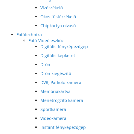
Vízérzékelő
Okos füstérzékelő
Chipkártya olvasó
Fotótechnika
Fotó-Videó eszköz
Digitális fényképezőgép
Digitális képkeret
Drón
Drón kiegészítő
DVR, Parkoló kamera
Memóriakártya
Menetrögzítő kamera
Sportkamera
Videókamera
Instant fényképezőgép