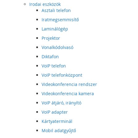
Irodai eszközök
Asztali telefon
Iratmegsemmisítő
Laminálógép
Projektor
Vonalkódolvasó
Diktafon
VoIP telefon
VoIP telefonközpont
Videokonferencia rendszer
Videokonferencia kamera
VoIP átjáró, irányító
VoIP adapter
Kártyaterminál
Mobil adatgyűjtő