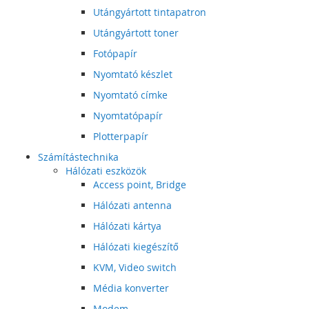
Utángyártott tintapatron
Utángyártott toner
Fotópapír
Nyomtató készlet
Nyomtató címke
Nyomtatópapír
Plotterpapír
Számítástechnika
Hálózati eszközök
Access point, Bridge
Hálózati antenna
Hálózati kártya
Hálózati kiegészítő
KVM, Video switch
Média konverter
Modem