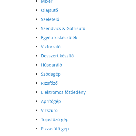
Mixer
Olajsütő
Szeletelő
Szendvics & Gofrisütő
Egyéb kiskészülék
Vízforraló
Desszert készítő
Húsdaráló
Szódagép
Rizsfőző
Elektromos főzőedény
Aprítógép
Vízszűrő
Tojásfőző gép
Pizzasütő gép