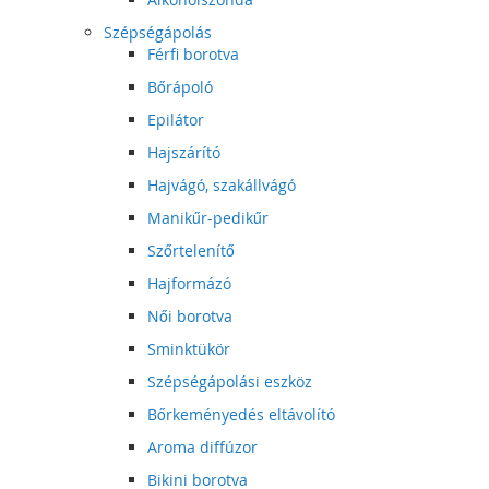
Szépségápolás
Férfi borotva
Bőrápoló
Epilátor
Hajszárító
Hajvágó, szakállvágó
Manikűr-pedikűr
Szőrtelenítő
Hajformázó
Női borotva
Sminktükör
Szépségápolási eszköz
Bőrkeményedés eltávolító
Aroma diffúzor
Bikini borotva