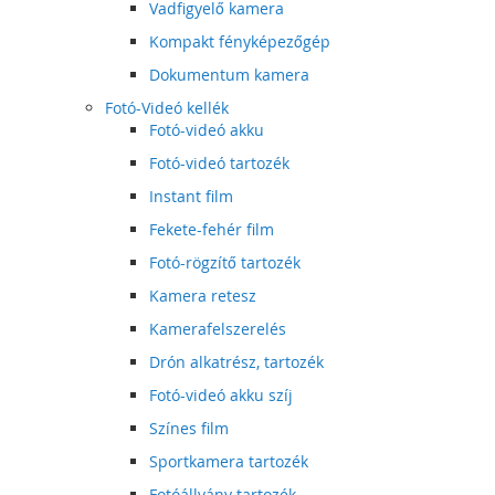
Vadfigyelő kamera
Kompakt fényképezőgép
Dokumentum kamera
Fotó-Videó kellék
Fotó-videó akku
Fotó-videó tartozék
Instant film
Fekete-fehér film
Fotó-rögzítő tartozék
Kamera retesz
Kamerafelszerelés
Drón alkatrész, tartozék
Fotó-videó akku szíj
Színes film
Sportkamera tartozék
Fotóállvány tartozék