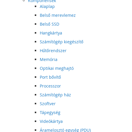
Komponensek
Alaplap
Belső merevlemez
Belső SSD
Hangkártya
Számítógép kiegészítő
Hűtőrendszer
Memória
Optikai meghajtó
Port bővítő
Processzor
Számítógép ház
Szoftver
Tápegység
Videókártya
Áramelosztó egység (PDU)