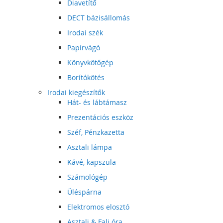
Diavetítő
DECT bázisállomás
Irodai szék
Papírvágó
Könyvkötőgép
Borítókötés
Irodai kiegészítők
Hát- és lábtámasz
Prezentációs eszköz
Széf, Pénzkazetta
Asztali lámpa
Kávé, kapszula
Számológép
Üléspárna
Elektromos elosztó
Asztali & Fali óra