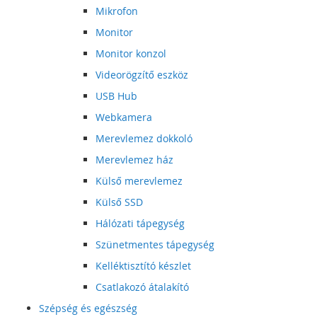
Mikrofon
Monitor
Monitor konzol
Videorögzítő eszköz
USB Hub
Webkamera
Merevlemez dokkoló
Merevlemez ház
Külső merevlemez
Külső SSD
Hálózati tápegység
Szünetmentes tápegység
Kelléktisztító készlet
Csatlakozó átalakító
Szépség és egészség