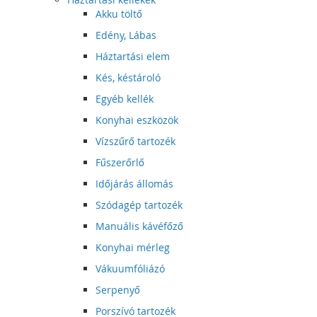
Akku töltő
Edény, Lábas
Háztartási elem
Kés, késtároló
Egyéb kellék
Konyhai eszközök
Vízszűrő tartozék
Fűszerőrlő
Időjárás állomás
Szódagép tartozék
Manuális kávéfőző
Konyhai mérleg
Vákuumfóliázó
Serpenyő
Porszívó tartozék