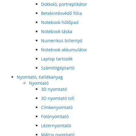
Dokkoló, portreplikátor
Betekintésvédő fólia
Notebook hűtőpad
Notebook táska
Numerikus billentyű
Notebook akkumulátor
Laptop tartozék
Számitógéptartó
Nyomtató, Kellékanyag
Nyomtató
3D nyomtató
3D nyomtató toll
Címkenyomtató
Fotónyomtató
Lézernyomtató
Mátrix nyomtató