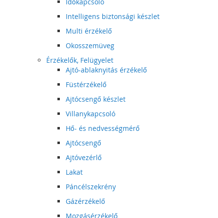
Időkapcsoló
Intelligens biztonsági készlet
Multi érzékelő
Okosszemüveg
Érzékelők, Felügyelet
Ajtó-ablaknyitás érzékelő
Füstérzékelő
Ajtócsengő készlet
Villanykapcsoló
Hő- és nedvességmérő
Ajtócsengő
Ajtóvezérlő
Lakat
Páncélszekrény
Gázérzékelő
Mozgásérzékelő