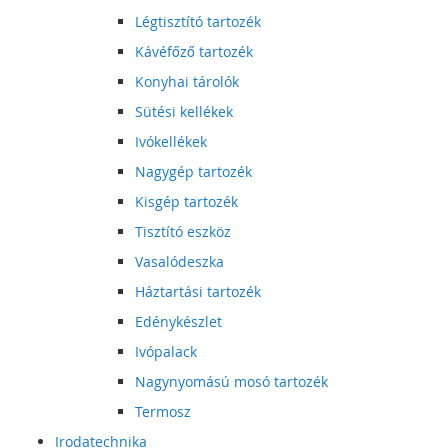
Légtisztító tartozék
Kávéfőző tartozék
Konyhai tárolók
Sütési kellékek
Ivókellékek
Nagygép tartozék
Kisgép tartozék
Tisztító eszköz
Vasalódeszka
Háztartási tartozék
Edénykészlet
Ivópalack
Nagynyomású mosó tartozék
Termosz
Irodatechnika