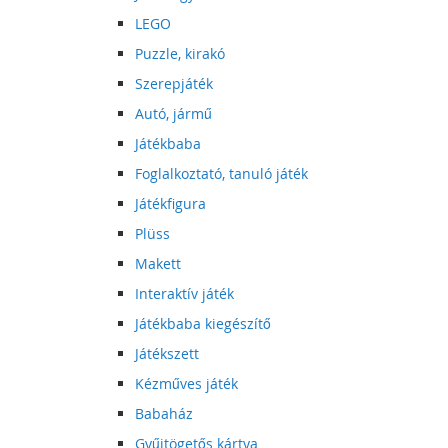
LEGO
Puzzle, kirakó
Szerepjáték
Autó, jármű
Játékbaba
Foglalkoztató, tanuló játék
Játékfigura
Plüss
Makett
Interaktív játék
Játékbaba kiegészítő
Játékszett
Kézműves játék
Babaház
Gyűjtögetős kártya