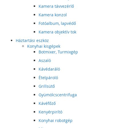
Kamera távvezérlő
Kamera konzol
Fotóalbum, lapvédő
Kamera objektív tok
Háztartási eszköz
Konyhai kisgépek
Botmixer, Turmixgép
Aszaló
Kávédaráló
Ételpároló
Grillsütő
Gyümölcscentrifuga
Kávéfőző
Kenyérpirító
Konyhai robotgép