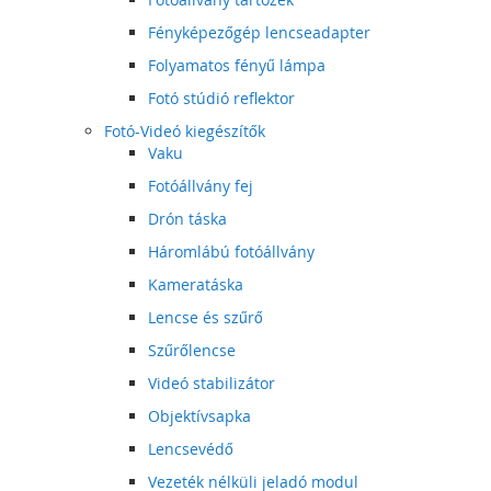
Fényképezőgép lencseadapter
Folyamatos fényű lámpa
Fotó stúdió reflektor
Fotó-Videó kiegészítők
Vaku
Fotóállvány fej
Drón táska
Háromlábú fotóállvány
Kameratáska
Lencse és szűrő
Szűrőlencse
Videó stabilizátor
Objektívsapka
Lencsevédő
Vezeték nélküli jeladó modul