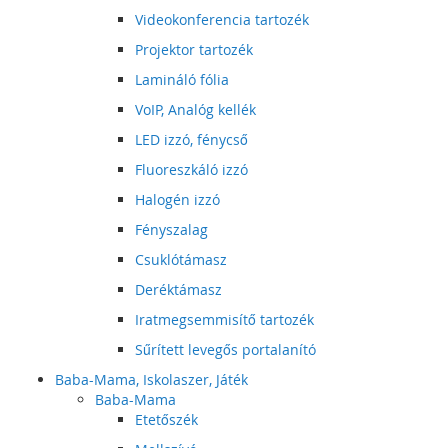
Videokonferencia tartozék
Projektor tartozék
Lamináló fólia
VoIP, Analóg kellék
LED izzó, fénycső
Fluoreszkáló izzó
Halogén izzó
Fényszalag
Csuklótámasz
Deréktámasz
Iratmegsemmisítő tartozék
Sűrített levegős portalanító
Baba-Mama, Iskolaszer, Játék
Baba-Mama
Etetőszék