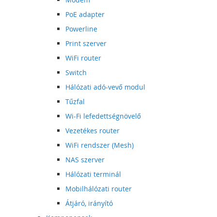
PoE adapter
Powerline
Print szerver
WiFi router
Switch
Hálózati adó-vevő modul
Tűzfal
Wi-Fi lefedettségnövelő
Vezetékes router
WiFi rendszer (Mesh)
NAS szerver
Hálózati terminál
Mobilhálózati router
Átjáró, irányító