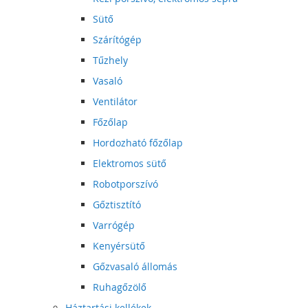
Sütő
Szárítógép
Tűzhely
Vasaló
Ventilátor
Főzőlap
Hordozható főzőlap
Elektromos sütő
Robotporszívó
Gőztisztító
Varrógép
Kenyérsütő
Gőzvasaló állomás
Ruhagőzölő
Háztartási kellékek