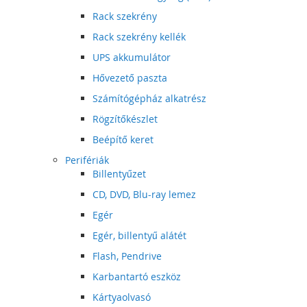
Rack szekrény
Rack szekrény kellék
UPS akkumulátor
Hővezető paszta
Számítógépház alkatrész
Rögzítőkészlet
Beépítő keret
Perifériák
Billentyűzet
CD, DVD, Blu-ray lemez
Egér
Egér, billentyű alátét
Flash, Pendrive
Karbantartó eszköz
Kártyaolvasó