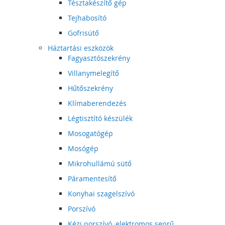
Tésztakészítő gép
Tejhabosító
Gofrisütő
Háztartási eszközök
Fagyasztószekrény
Villanymelegítő
Hűtőszekrény
Klímaberendezés
Légtisztító készülék
Mosogatógép
Mosógép
Mikrohullámú sütő
Páramentesítő
Konyhai szagelszívó
Porszívó
Kézi porszívó, elektromos seprű