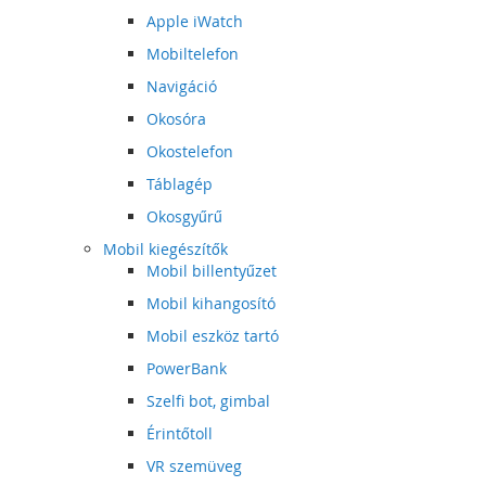
Apple iWatch
Mobiltelefon
Navigáció
Okosóra
Okostelefon
Táblagép
Okosgyűrű
Mobil kiegészítők
Mobil billentyűzet
Mobil kihangosító
Mobil eszköz tartó
PowerBank
Szelfi bot, gimbal
Érintőtoll
VR szemüveg