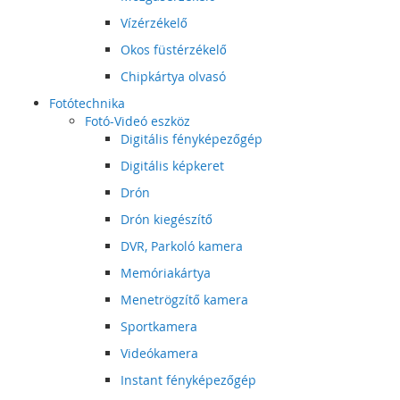
Vízérzékelő
Okos füstérzékelő
Chipkártya olvasó
Fotótechnika
Fotó-Videó eszköz
Digitális fényképezőgép
Digitális képkeret
Drón
Drón kiegészítő
DVR, Parkoló kamera
Memóriakártya
Menetrögzítő kamera
Sportkamera
Videókamera
Instant fényképezőgép