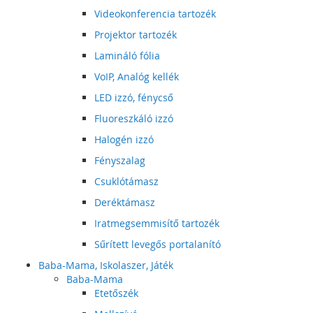
Videokonferencia tartozék
Projektor tartozék
Lamináló fólia
VoIP, Analóg kellék
LED izzó, fénycső
Fluoreszkáló izzó
Halogén izzó
Fényszalag
Csuklótámasz
Deréktámasz
Iratmegsemmisítő tartozék
Sűrített levegős portalanító
Baba-Mama, Iskolaszer, Játék
Baba-Mama
Etetőszék