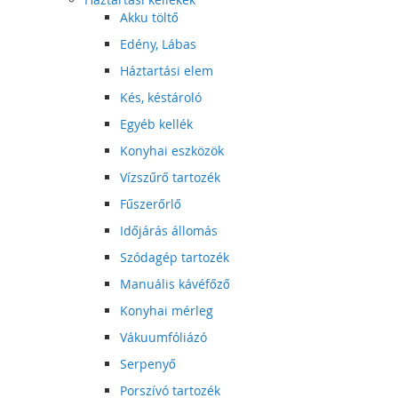
Akku töltő
Edény, Lábas
Háztartási elem
Kés, késtároló
Egyéb kellék
Konyhai eszközök
Vízszűrő tartozék
Fűszerőrlő
Időjárás állomás
Szódagép tartozék
Manuális kávéfőző
Konyhai mérleg
Vákuumfóliázó
Serpenyő
Porszívó tartozék