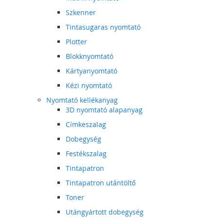
Szkenner
Tintasugaras nyomtató
Plotter
Blokknyomtató
Kártyanyomtató
Kézi nyomtató
Nyomtató kellékanyag
3D nyomtató alapanyag
Címkeszalag
Dobegység
Festékszalag
Tintapatron
Tintapatron utántöltő
Toner
Utángyártott dobegység