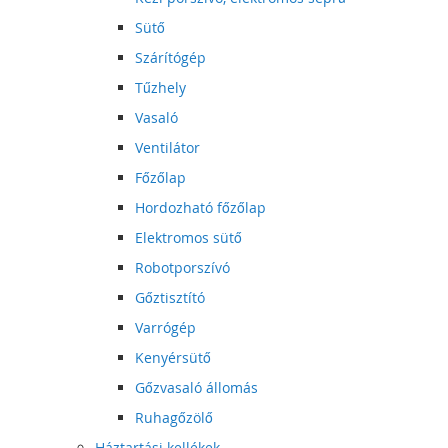
Sütő
Szárítógép
Tűzhely
Vasaló
Ventilátor
Főzőlap
Hordozható főzőlap
Elektromos sütő
Robotporszívó
Gőztisztító
Varrógép
Kenyérsütő
Gőzvasaló állomás
Ruhagőzölő
Háztartási kellékek