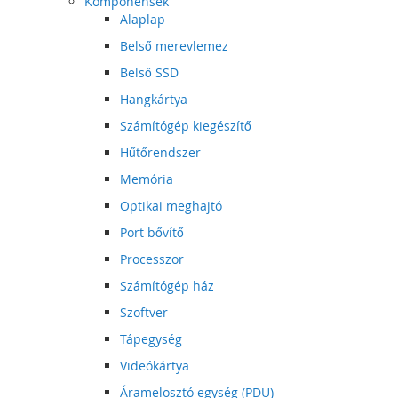
Komponensek
Alaplap
Belső merevlemez
Belső SSD
Hangkártya
Számítógép kiegészítő
Hűtőrendszer
Memória
Optikai meghajtó
Port bővítő
Processzor
Számítógép ház
Szoftver
Tápegység
Videókártya
Áramelosztó egység (PDU)