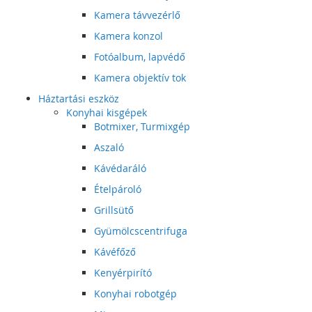
Kamera távvezérlő
Kamera konzol
Fotóalbum, lapvédő
Kamera objektív tok
Háztartási eszköz
Konyhai kisgépek
Botmixer, Turmixgép
Aszaló
Kávédaráló
Ételpároló
Grillsütő
Gyümölcscentrifuga
Kávéfőző
Kenyérpirító
Konyhai robotgép