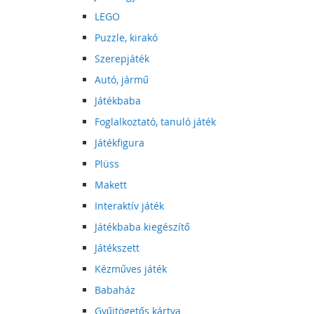
LEGO
Puzzle, kirakó
Szerepjáték
Autó, jármű
Játékbaba
Foglalkoztató, tanuló játék
Játékfigura
Plüss
Makett
Interaktív játék
Játékbaba kiegészítő
Játékszett
Kézműves játék
Babaház
Gyűjtögetős kártya