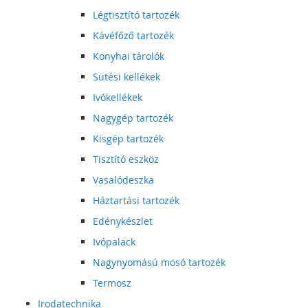
Légtisztító tartozék
Kávéfőző tartozék
Konyhai tárolók
Sütési kellékek
Ivókellékek
Nagygép tartozék
Kisgép tartozék
Tisztító eszköz
Vasalódeszka
Háztartási tartozék
Edénykészlet
Ivópalack
Nagynyomású mosó tartozék
Termosz
Irodatechnika