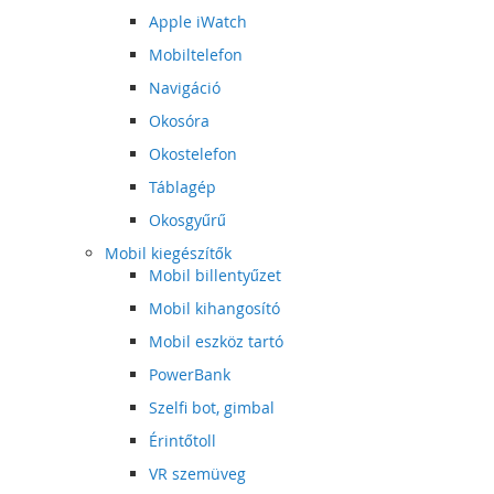
Apple iWatch
Mobiltelefon
Navigáció
Okosóra
Okostelefon
Táblagép
Okosgyűrű
Mobil kiegészítők
Mobil billentyűzet
Mobil kihangosító
Mobil eszköz tartó
PowerBank
Szelfi bot, gimbal
Érintőtoll
VR szemüveg