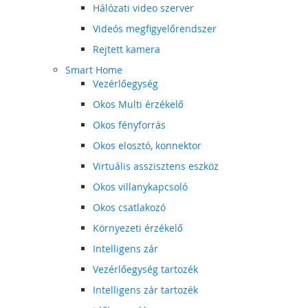
Hálózati video szerver
Videós megfigyelőrendszer
Rejtett kamera
Smart Home
Vezérlőegység
Okos Multi érzékelő
Okos fényforrás
Okos elosztó, konnektor
Virtuális asszisztens eszköz
Okos villanykapcsoló
Okos csatlakozó
Környezeti érzékelő
Intelligens zár
Vezérlőegység tartozék
Intelligens zár tartozék