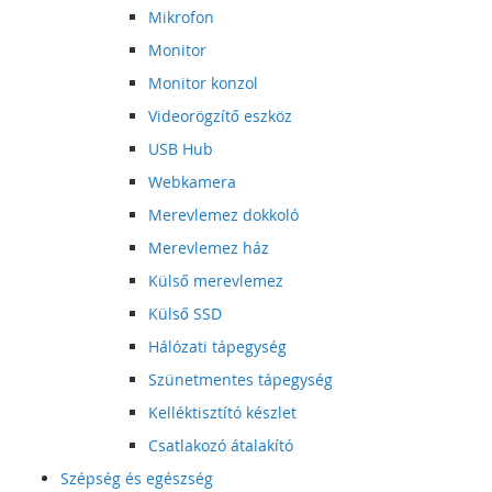
Mikrofon
Monitor
Monitor konzol
Videorögzítő eszköz
USB Hub
Webkamera
Merevlemez dokkoló
Merevlemez ház
Külső merevlemez
Külső SSD
Hálózati tápegység
Szünetmentes tápegység
Kelléktisztító készlet
Csatlakozó átalakító
Szépség és egészség