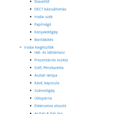
Diavetítő
DECT bázisállomás
Irodai szék
Papírvágó
Könyvkötőgép
Borítókötés
Irodai kiegészítők
Hát- és lábtámasz
Prezentációs eszköz
Széf, Pénzkazetta
Asztali lámpa
Kávé, kapszula
Számológép
Üléspárna
Elektromos elosztó
Asztali & Fali óra