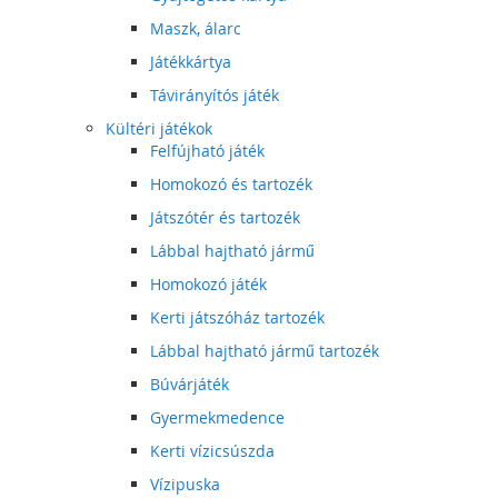
Maszk, álarc
Játékkártya
Távirányítós játék
Kültéri játékok
Felfújható játék
Homokozó és tartozék
Játszótér és tartozék
Lábbal hajtható jármű
Homokozó játék
Kerti játszóház tartozék
Lábbal hajtható jármű tartozék
Búvárjáték
Gyermekmedence
Kerti vízicsúszda
Vízipuska