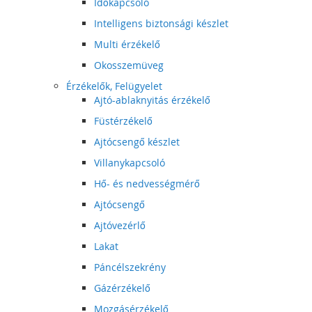
Időkapcsoló
Intelligens biztonsági készlet
Multi érzékelő
Okosszemüveg
Érzékelők, Felügyelet
Ajtó-ablaknyitás érzékelő
Füstérzékelő
Ajtócsengő készlet
Villanykapcsoló
Hő- és nedvességmérő
Ajtócsengő
Ajtóvezérlő
Lakat
Páncélszekrény
Gázérzékelő
Mozgásérzékelő