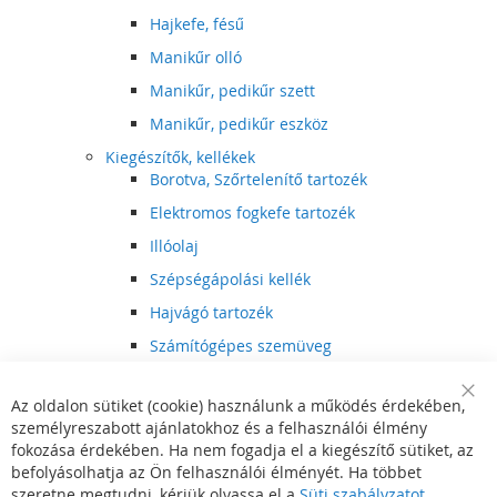
Hajkefe, fésű
Manikűr olló
Manikűr, pedikűr szett
Manikűr, pedikűr eszköz
Kiegészítők, kellékek
Borotva, Szőrtelenítő tartozék
Elektromos fogkefe tartozék
Illóolaj
Szépségápolási kellék
Hajvágó tartozék
Számítógépes szemüveg
Egészségápolási kellék
Az oldalon sütiket (cookie) használunk a működés érdekében,
Hajvágó kiegészítő
Clo
személyreszabott ajánlatokhoz és a felhasználói élmény
Coo
Szórakoztató elektronika
Bar
fokozása érdekében. Ha nem fogadja el a kiegészítő sütiket, az
Multimédia
befolyásolhatja az Ön felhasználói élményét. Ha többet
DVD, BluRay lejátszó
szeretne megtudni, kérjük olvassa el a
Süti szabályzatot