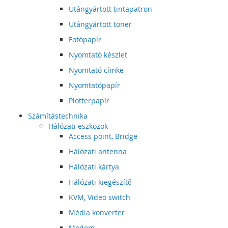
Utángyártott tintapatron
Utángyártott toner
Fotópapír
Nyomtató készlet
Nyomtató címke
Nyomtatópapír
Plotterpapír
Számítástechnika
Hálózati eszközök
Access point, Bridge
Hálózati antenna
Hálózati kártya
Hálózati kiegészítő
KVM, Video switch
Média konverter
Modem