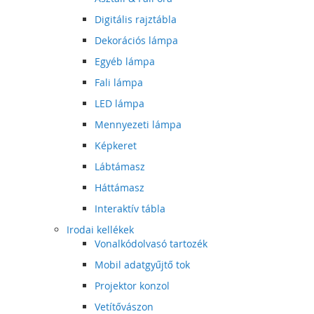
Digitális rajztábla
Dekorációs lámpa
Egyéb lámpa
Fali lámpa
LED lámpa
Mennyezeti lámpa
Képkeret
Lábtámasz
Háttámasz
Interaktív tábla
Irodai kellékek
Vonalkódolvasó tartozék
Mobil adatgyűjtő tok
Projektor konzol
Vetítővászon