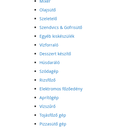
Mixer
Olajsütő
Szeletelő
Szendvics & Gofrisütő
Egyéb kiskészülék
Vízforraló
Desszert készítő
Húsdaráló
Szódagép
Rizsfőző
Elektromos főzőedény
Aprítógép
Vízszűrő
Tojásfőző gép
Pizzasütő gép