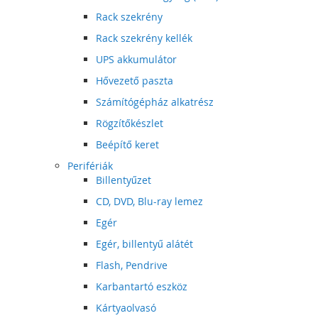
Rack szekrény
Rack szekrény kellék
UPS akkumulátor
Hővezető paszta
Számítógépház alkatrész
Rögzítőkészlet
Beépítő keret
Perifériák
Billentyűzet
CD, DVD, Blu-ray lemez
Egér
Egér, billentyű alátét
Flash, Pendrive
Karbantartó eszköz
Kártyaolvasó