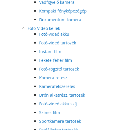
Vadfigyelő kamera
Kompakt fényképezőgép
Dokumentum kamera
Fotó-Videó kellék
Fotó-videó akku
Fotó-videó tartozék
Instant film
Fekete-fehér film
Fotó-rögzítő tartozék
Kamera retesz
Kamerafelszerelés
Drón alkatrész, tartozék
Fotó-videó akku szíj
Színes film
Sportkamera tartozék
Fotóállvány tartozék