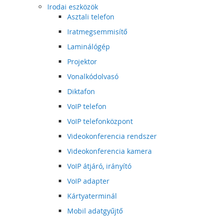
Irodai eszközök
Asztali telefon
Iratmegsemmisítő
Laminálógép
Projektor
Vonalkódolvasó
Diktafon
VoIP telefon
VoIP telefonközpont
Videokonferencia rendszer
Videokonferencia kamera
VoIP átjáró, irányító
VoIP adapter
Kártyaterminál
Mobil adatgyűjtő