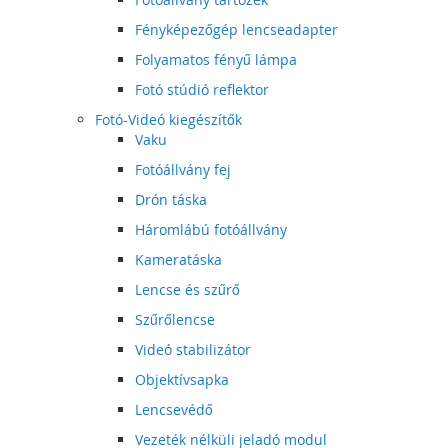
Fényképezőgép lencseadapter
Folyamatos fényű lámpa
Fotó stúdió reflektor
Fotó-Videó kiegészítők
Vaku
Fotóállvány fej
Drón táska
Háromlábú fotóállvány
Kameratáska
Lencse és szűrő
Szűrőlencse
Videó stabilizátor
Objektívsapka
Lencsevédő
Vezeték nélküli jeladó modul