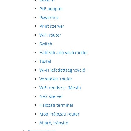
PoE adapter
Powerline
Print szerver
WiFi router
Switch
Hálózati adó-vevő modul
Tűzfal
Wi-Fi lefedettségnövelő
Vezetékes router
WiFi rendszer (Mesh)
NAS szerver
Hálózati terminál
Mobilhálózati router
Átjáró, irányító