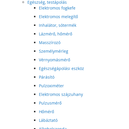
Egészség, testápolás
Elektromos fogkefe
Elektromos melegítő
Inhalátor, sótermék
Lázmérő, hőmérő
Masszírozó
Személymérleg
Vérnyomásmérő
Egészségápolási eszköz
Párásító
Pulzoximéter
Elektromos szájzuhany
Pulzusmérő
Hőmérő
Lábáztató
Alkoholszonda