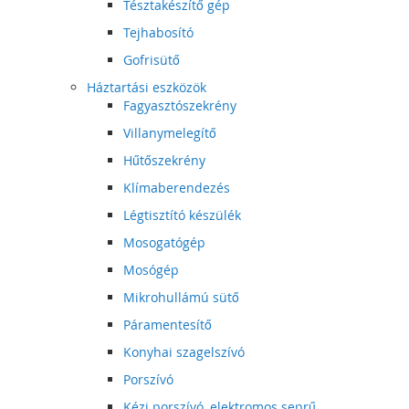
Tésztakészítő gép
Tejhabosító
Gofrisütő
Háztartási eszközök
Fagyasztószekrény
Villanymelegítő
Hűtőszekrény
Klímaberendezés
Légtisztító készülék
Mosogatógép
Mosógép
Mikrohullámú sütő
Páramentesítő
Konyhai szagelszívó
Porszívó
Kézi porszívó, elektromos seprű