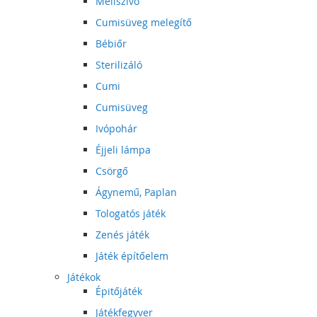
Mellszívó
Cumisüveg melegítő
Bébiőr
Sterilizáló
Cumi
Cumisüveg
Ivópohár
Éjjeli lámpa
Csörgő
Ágynemű, Paplan
Tologatós játék
Zenés játék
Játék építőelem
Játékok
Épitőjáték
Játékfegyver