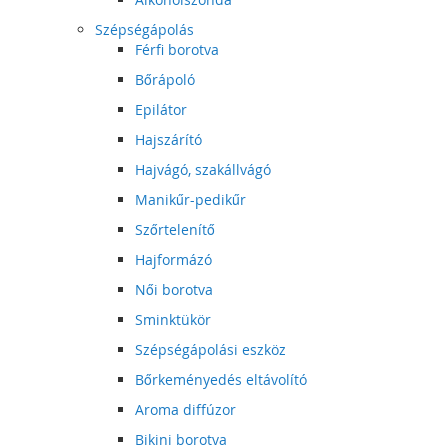
Szépségápolás
Férfi borotva
Bőrápoló
Epilátor
Hajszárító
Hajvágó, szakállvágó
Manikűr-pedikűr
Szőrtelenítő
Hajformázó
Női borotva
Sminktükör
Szépségápolási eszköz
Bőrkeményedés eltávolító
Aroma diffúzor
Bikini borotva