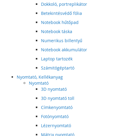
Dokkoló, portreplikátor
Betekintésvédő fólia
Notebook hűtőpad
Notebook táska
Numerikus billentyű
Notebook akkumulátor
Laptop tartozék
Számitógéptartó
Nyomtató, Kellékanyag
Nyomtató
3D nyomtató
3D nyomtató toll
Címkenyomtató
Fotónyomtató
Lézernyomtató
Mátrix nyomtató