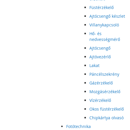
Füstérzékelő
Ajtócsengő készlet
Villanykapcsoló
Hő- és
nedvességmérő
Ajtócsengő
Ajtóvezérlő
Lakat
Páncélszekrény
Gázérzékelő
Mozgásérzékelő
Vízérzékelő
Okos füstérzékelő
Chipkártya olvasó
Fotótechnika