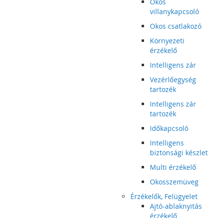
Okos
villanykapcsoló
Okos csatlakozó
Környezeti
érzékelő
Intelligens zár
Vezérlőegység
tartozék
Intelligens zár
tartozék
Időkapcsoló
Intelligens
biztonsági készlet
Multi érzékelő
Okosszemüveg
Érzékelők, Felügyelet
Ajtó-ablaknyitás
érzékelő