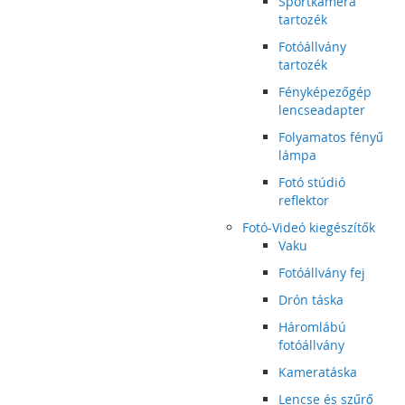
Sportkamera
tartozék
Fotóállvány
tartozék
Fényképezőgép
lencseadapter
Folyamatos fényű
lámpa
Fotó stúdió
reflektor
Fotó-Videó kiegészítők
Vaku
Fotóállvány fej
Drón táska
Háromlábú
fotóállvány
Kameratáska
Lencse és szűrő