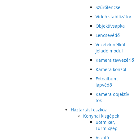
Szűrőlencse
Videó stabilizátor
Objektívsapka
Lencsevédő
Vezeték nélküli
jeladó modul
Kamera távvezérlő
Kamera konzol
Fotóalbum,
lapvédő
Kamera objektív
tok
Háztartási eszköz
Konyhai kisgépek
Botmixer,
Turmixgép
Aszaló