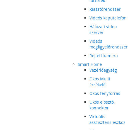
tartozék
Riasztórendszer
Videós kaputelefon
Hálózati video
szerver
Videós
megfigyelőrendszer
Rejtett kamera
Smart Home
Vezérlőegység
Okos Multi
érzékelő
Okos fényforrás
Okos elosztó,
konnektor
Virtuális
asszisztens eszköz