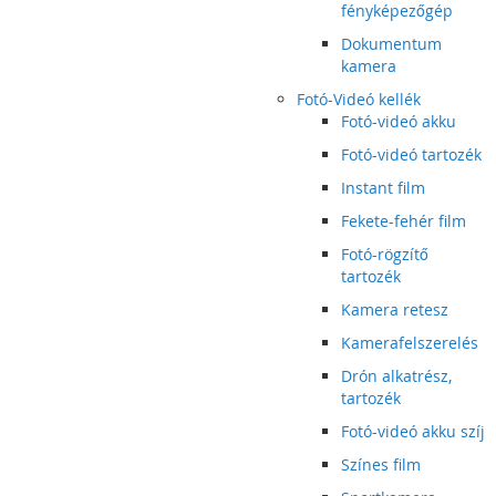
fényképezőgép
Dokumentum
kamera
Fotó-Videó kellék
Fotó-videó akku
Fotó-videó tartozék
Instant film
Fekete-fehér film
Fotó-rögzítő
tartozék
Kamera retesz
Kamerafelszerelés
Drón alkatrész,
tartozék
Fotó-videó akku szíj
Színes film