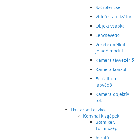
Szűrőlencse
Videó stabilizátor
Objektívsapka
Lencsevédő
Vezeték nélküli
jeladó modul
Kamera távvezérlő
Kamera konzol
Fotóalbum,
lapvédő
Kamera objektív
tok
Háztartási eszköz
Konyhai kisgépek
Botmixer,
Turmixgép
Aszaló