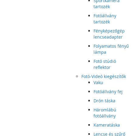
Sportkamera
tartozék
Fotóállvány
tartozék
Fényképezőgép
lencseadapter
Folyamatos fényű
lámpa
Fotó stúdió
reflektor
Fotó-Videó kiegészítők
Vaku
Fotóállvány fej
Drón táska
Háromlábú
fotóállvány
Kameratáska
Lencse és szűrő