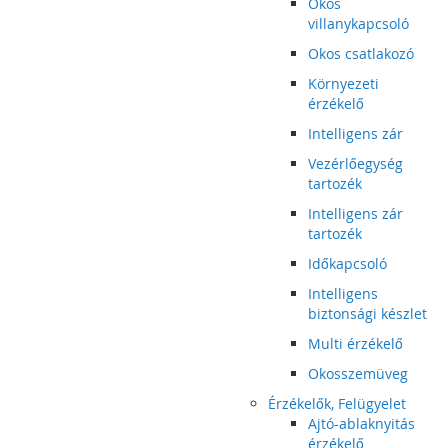
Okos
villanykapcsoló
Okos csatlakozó
Környezeti
érzékelő
Intelligens zár
Vezérlőegység
tartozék
Intelligens zár
tartozék
Időkapcsoló
Intelligens
biztonsági készlet
Multi érzékelő
Okosszemüveg
Érzékelők, Felügyelet
Ajtó-ablaknyitás
érzékelő