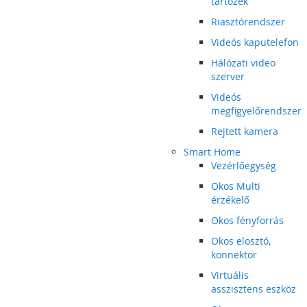
tartozék
Riasztórendszer
Videós kaputelefon
Hálózati video
szerver
Videós
megfigyelőrendszer
Rejtett kamera
Smart Home
Vezérlőegység
Okos Multi
érzékelő
Okos fényforrás
Okos elosztó,
konnektor
Virtuális
asszisztens eszköz