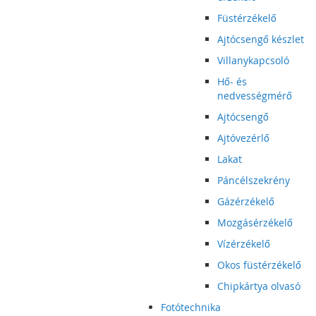
Füstérzékelő
Ajtócsengő készlet
Villanykapcsoló
Hő- és
nedvességmérő
Ajtócsengő
Ajtóvezérlő
Lakat
Páncélszekrény
Gázérzékelő
Mozgásérzékelő
Vízérzékelő
Okos füstérzékelő
Chipkártya olvasó
Fotótechnika