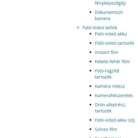
fényképezőgép
Dokumentum
kamera
Fotó-Videó kellék
Fotó-videó akku
Fotó-videó tartozék
Instant film
Fekete-fehér film
Fotó-rögzítő
tartozék
Kamera retesz
Kamerafelszerelés
Drón alkatrész,
tartozék
Fotó-videó akku szíj
Színes film