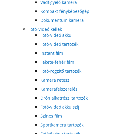
Vadfigyelő kamera
Kompakt fényképezőgép
Dokumentum kamera
Fotó-Videó kellék
Fotó-videó akku
Fotó-videó tartozék
Instant film
Fekete-fehér film
Fotó-rögzítő tartozék
Kamera retesz
Kamerafelszerelés
Drón alkatrész, tartozék
Fotó-videó akku szíj
Színes film
Sportkamera tartozék
Fotóállvány tartozék