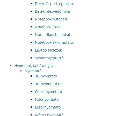
Dokkoló, portreplikátor
Betekintésvédő fólia
Notebook hűtőpad
Notebook táska
Numerikus billentyű
Notebook akkumulátor
Laptop tartozék
Számitógéptartó
Nyomtató, Kellékanyag
Nyomtató
3D nyomtató
3D nyomtató toll
Címkenyomtató
Fotónyomtató
Lézernyomtató
Mátrix nyomtató