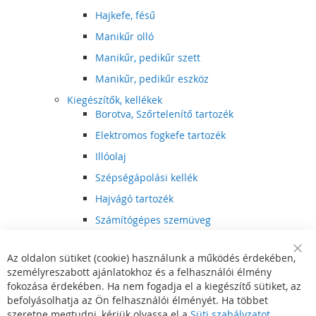
Hajkefe, fésű
Manikűr olló
Manikűr, pedikűr szett
Manikűr, pedikűr eszköz
Kiegészítők, kellékek
Borotva, Szőrtelenítő tartozék
Elektromos fogkefe tartozék
Illóolaj
Szépségápolási kellék
Hajvágó tartozék
Számítógépes szemüveg
Egészségápolási kellék
Az oldalon sütiket (cookie) használunk a működés érdekében,
Hajvágó kiegészítő
Clo
személyreszabott ajánlatokhoz és a felhasználói élmény
Coo
Szórakoztató elektronika
Bar
fokozása érdekében. Ha nem fogadja el a kiegészítő sütiket, az
Multimédia
befolyásolhatja az Ön felhasználói élményét. Ha többet
DVD, BluRay lejátszó
szeretne megtudni, kérjük olvassa el a
Süti szabályzatot