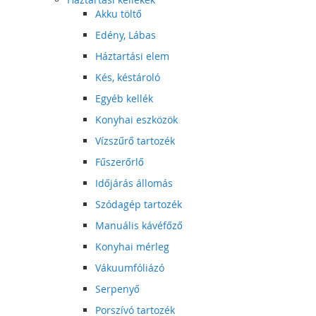
Akku töltő
Edény, Lábas
Háztartási elem
Kés, késtároló
Egyéb kellék
Konyhai eszközök
Vízszűrő tartozék
Fűszerőrlő
Időjárás állomás
Szódagép tartozék
Manuális kávéfőző
Konyhai mérleg
Vákuumfóliázó
Serpenyő
Porszívó tartozék