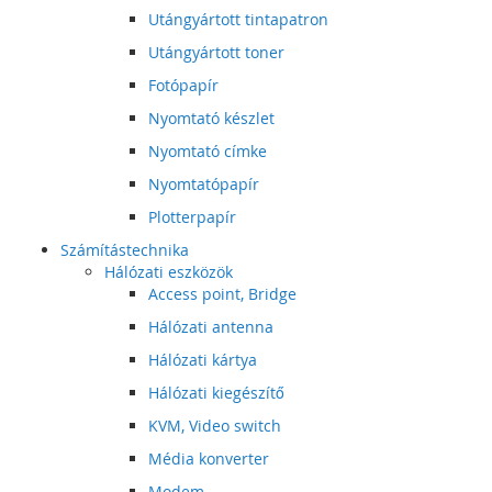
Utángyártott tintapatron
Utángyártott toner
Fotópapír
Nyomtató készlet
Nyomtató címke
Nyomtatópapír
Plotterpapír
Számítástechnika
Hálózati eszközök
Access point, Bridge
Hálózati antenna
Hálózati kártya
Hálózati kiegészítő
KVM, Video switch
Média konverter
Modem