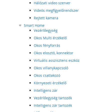
Hálózati video szerver
Videós megfigyelőrendszer
Rejtett kamera
Smart Home
Vezérlőegység
Okos Multi érzékelő
Okos fényforrás
Okos elosztó, konnektor
Virtuális asszisztens eszköz
Okos villanykapcsoló
Okos csatlakozó
Környezeti érzékelő
Intelligens zár
Vezérlőegység tartozék
Intelligens zár tartozék