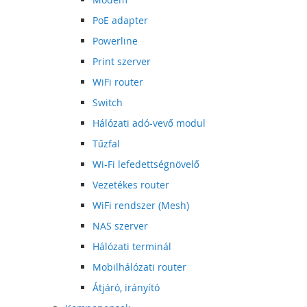
PoE adapter
Powerline
Print szerver
WiFi router
Switch
Hálózati adó-vevő modul
Tűzfal
Wi-Fi lefedettségnövelő
Vezetékes router
WiFi rendszer (Mesh)
NAS szerver
Hálózati terminál
Mobilhálózati router
Átjáró, irányító