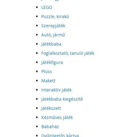
LEGO
Puzzle, kirakó
Szerepjáték
Autó, jármű
Játékbaba
Foglalkoztató, tanuló játék
Játékfigura
Plüss
Makett
Interaktív játék
Játékbaba kiegészítő
Játékszett
Kézműves játék
Babaház
Gyűjtögetős kártya