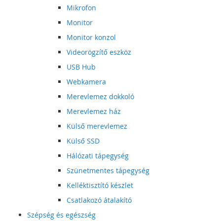
Mikrofon
Monitor
Monitor konzol
Videorögzítő eszköz
USB Hub
Webkamera
Merevlemez dokkoló
Merevlemez ház
Külső merevlemez
Külső SSD
Hálózati tápegység
Szünetmentes tápegység
Kelléktisztító készlet
Csatlakozó átalakító
Szépség és egészség