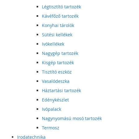
Légtisztító tartozék
Kávéfőző tartozék
Konyhai tárolók
Sütési kellékek
Ivókellékek
Nagygép tartozék
Kisgép tartozék
Tisztító eszköz
Vasalódeszka
Háztartási tartozék
Edénykészlet
Ivópalack
Nagynyomású mosó tartozék
Termosz
Irodatechnika