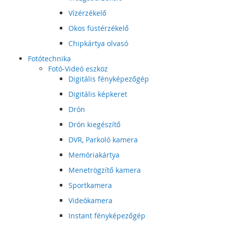
Vízérzékelő
Okos füstérzékelő
Chipkártya olvasó
Fotótechnika
Fotó-Videó eszköz
Digitális fényképezőgép
Digitális képkeret
Drón
Drón kiegészítő
DVR, Parkoló kamera
Memóriakártya
Menetrögzítő kamera
Sportkamera
Videókamera
Instant fényképezőgép