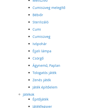
Mellszívó
Cumisüveg melegítő
Bébiőr
Sterilizáló
Cumi
Cumisüveg
Ivópohár
Éjjeli lámpa
Csörgő
Ágynemű, Paplan
Tologatós játék
Zenés játék
Játék építőelem
Játékok
Épitőjáték
Játékfegyver