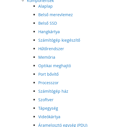
Komponensek
Alaplap
Belső merevlemez
Belső SSD
Hangkártya
Számítógép kiegészítő
Hűtőrendszer
Memória
Optikai meghajtó
Port bővítő
Processzor
Számítógép ház
Szoftver
Tápegység
Videókártya
Áramelosztó egység (PDU)