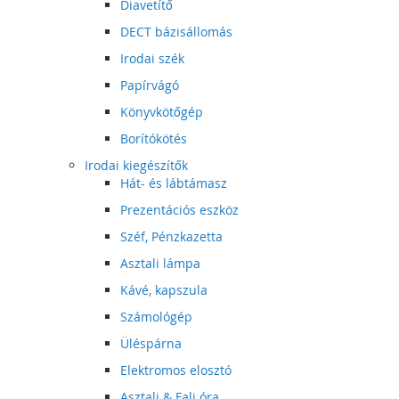
Diavetítő
DECT bázisállomás
Irodai szék
Papírvágó
Könyvkötőgép
Borítókötés
Irodai kiegészítők
Hát- és lábtámasz
Prezentációs eszköz
Széf, Pénzkazetta
Asztali lámpa
Kávé, kapszula
Számológép
Üléspárna
Elektromos elosztó
Asztali & Fali óra