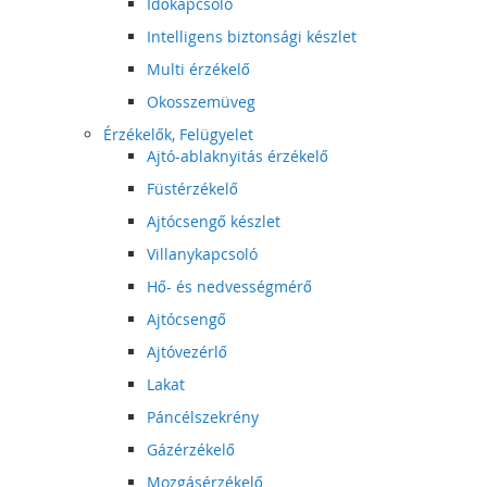
Időkapcsoló
Intelligens biztonsági készlet
Multi érzékelő
Okosszemüveg
Érzékelők, Felügyelet
Ajtó-ablaknyitás érzékelő
Füstérzékelő
Ajtócsengő készlet
Villanykapcsoló
Hő- és nedvességmérő
Ajtócsengő
Ajtóvezérlő
Lakat
Páncélszekrény
Gázérzékelő
Mozgásérzékelő