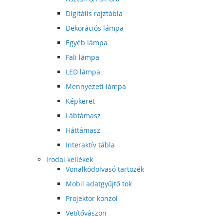
Digitális rajztábla
Dekorációs lámpa
Egyéb lámpa
Fali lámpa
LED lámpa
Mennyezeti lámpa
Képkeret
Lábtámasz
Háttámasz
Interaktív tábla
Irodai kellékek
Vonalkódolvasó tartozék
Mobil adatgyűjtő tok
Projektor konzol
Vetítővászon