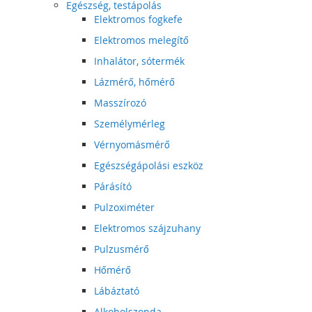
Egészség, testápolás
Elektromos fogkefe
Elektromos melegítő
Inhalátor, sótermék
Lázmérő, hőmérő
Masszírozó
Személymérleg
Vérnyomásmérő
Egészségápolási eszköz
Párásító
Pulzoximéter
Elektromos szájzuhany
Pulzusmérő
Hőmérő
Lábáztató
Alkoholszonda