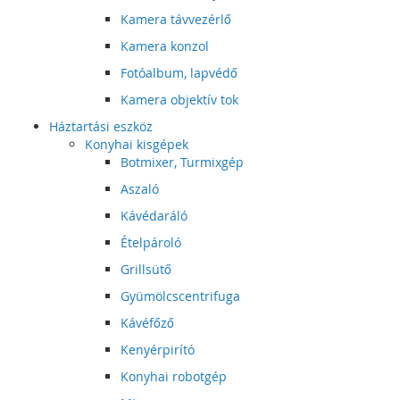
Kamera távvezérlő
Kamera konzol
Fotóalbum, lapvédő
Kamera objektív tok
Háztartási eszköz
Konyhai kisgépek
Botmixer, Turmixgép
Aszaló
Kávédaráló
Ételpároló
Grillsütő
Gyümölcscentrifuga
Kávéfőző
Kenyérpirító
Konyhai robotgép