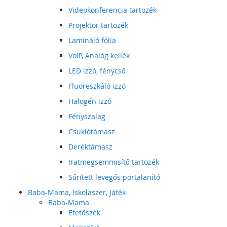
Videokonferencia tartozék
Projektor tartozék
Lamináló fólia
VoIP, Analóg kellék
LED izzó, fénycső
Fluoreszkáló izzó
Halogén izzó
Fényszalag
Csuklótámasz
Deréktámasz
Iratmegsemmisítő tartozék
Sűrített levegős portalanító
Baba-Mama, Iskolaszer, Játék
Baba-Mama
Etetőszék