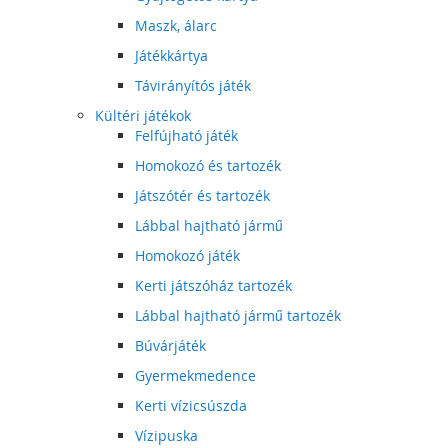
Maszk, álarc
Játékkártya
Távirányítós játék
Kültéri játékok
Felfújható játék
Homokozó és tartozék
Játszótér és tartozék
Lábbal hajtható jármű
Homokozó játék
Kerti játszóház tartozék
Lábbal hajtható jármű tartozék
Búvárjáték
Gyermekmedence
Kerti vízicsúszda
Vízipuska