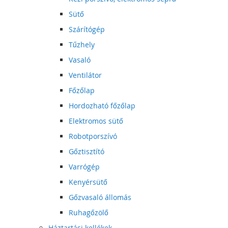
Sütő
Szárítógép
Tűzhely
Vasaló
Ventilátor
Főzőlap
Hordozható főzőlap
Elektromos sütő
Robotporszívó
Gőztisztító
Varrógép
Kenyérsütő
Gőzvasaló állomás
Ruhagőzölő
Háztartási kellékek