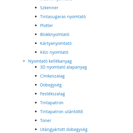
Szkenner
Tintasugaras nyomtató
Plotter
Blokknyomtató
Kártyanyomtató
Kézi nyomtató
Nyomtató kellékanyag
3D nyomtató alapanyag
Címkeszalag
Dobegység
Festékszalag
Tintapatron
Tintapatron utántöltő
Toner
Utángyártott dobegység