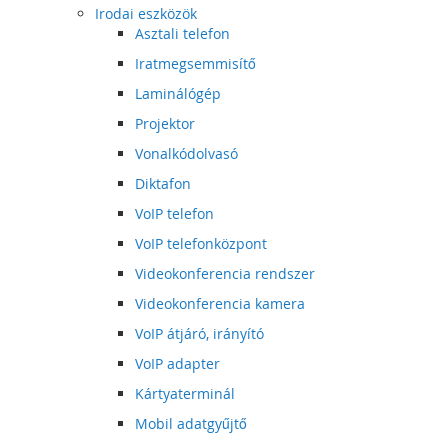
Irodai eszközök
Asztali telefon
Iratmegsemmisítő
Laminálógép
Projektor
Vonalkódolvasó
Diktafon
VoIP telefon
VoIP telefonközpont
Videokonferencia rendszer
Videokonferencia kamera
VoIP átjáró, irányító
VoIP adapter
Kártyaterminál
Mobil adatgyűjtő