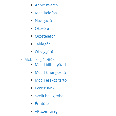
Apple iWatch
Mobiltelefon
Navigáció
Okosóra
Okostelefon
Táblagép
Okosgyűrű
Mobil kiegészítők
Mobil billentyűzet
Mobil kihangosító
Mobil eszköz tartó
PowerBank
Szelfi bot, gimbal
Érintőtoll
VR szemüveg