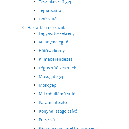
Tésztakészítő gép
Tejhabosító
Gofrisütő
Háztartási eszközök
Fagyasztószekrény
Villanymelegítő
Hűtőszekrény
Klímaberendezés
Légtisztító készülék
Mosogatógép
Mosógép
Mikrohullámú sütő
Páramentesítő
Konyhai szagelszívó
Porszívó
Kézi porszívó, elektromos seprű