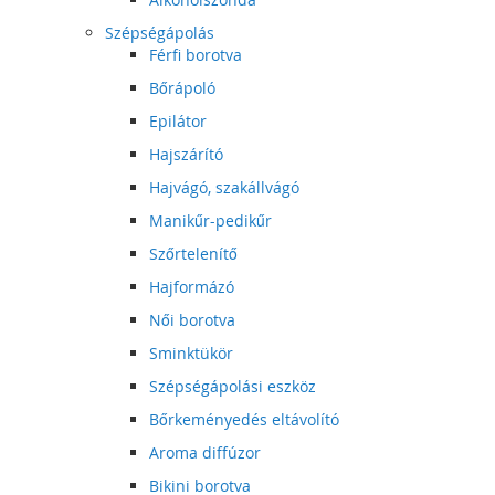
Szépségápolás
Férfi borotva
Bőrápoló
Epilátor
Hajszárító
Hajvágó, szakállvágó
Manikűr-pedikűr
Szőrtelenítő
Hajformázó
Női borotva
Sminktükör
Szépségápolási eszköz
Bőrkeményedés eltávolító
Aroma diffúzor
Bikini borotva