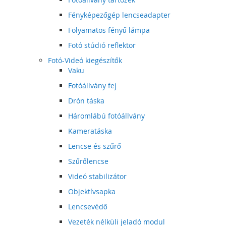
Fényképezőgép lencseadapter
Folyamatos fényű lámpa
Fotó stúdió reflektor
Fotó-Videó kiegészítők
Vaku
Fotóállvány fej
Drón táska
Háromlábú fotóállvány
Kameratáska
Lencse és szűrő
Szűrőlencse
Videó stabilizátor
Objektívsapka
Lencsevédő
Vezeték nélküli jeladó modul