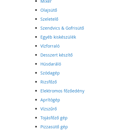
Mixer
Olajsütő
Szeletelő
Szendvics & Gofrisütő
Egyéb kiskészülék
Vízforraló
Desszert készítő
Húsdaráló
Szódagép
Rizsfőző
Elektromos főzőedény
Aprítógép
Vízszűrő
Tojásfőző gép
Pizzasütő gép