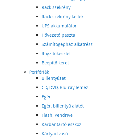
Rack szekrény
Rack szekrény kellék
UPS akkumulátor
Hővezető paszta
Számítógépház alkatrész
Rögzítőkészlet
Beépítő keret
Perifériák
Billentyűzet
CD, DVD, Blu-ray lemez
Egér
Egér, billentyű alátét
Flash, Pendrive
Karbantartó eszköz
Kártyaolvasó