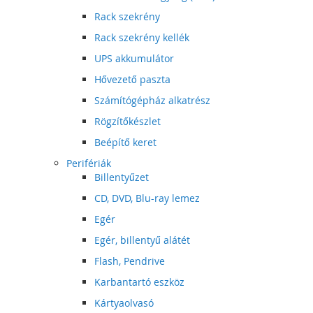
Rack szekrény
Rack szekrény kellék
UPS akkumulátor
Hővezető paszta
Számítógépház alkatrész
Rögzítőkészlet
Beépítő keret
Perifériák
Billentyűzet
CD, DVD, Blu-ray lemez
Egér
Egér, billentyű alátét
Flash, Pendrive
Karbantartó eszköz
Kártyaolvasó