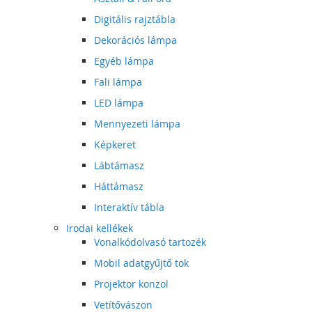
Digitális rajztábla
Dekorációs lámpa
Egyéb lámpa
Fali lámpa
LED lámpa
Mennyezeti lámpa
Képkeret
Lábtámasz
Háttámasz
Interaktív tábla
Irodai kellékek
Vonalkódolvasó tartozék
Mobil adatgyűjtő tok
Projektor konzol
Vetítővászon