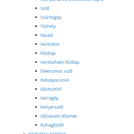
Sütő
Szárítógép
Tűzhely
Vasaló
Ventilátor
Főzőlap
Hordozható főzőlap
Elektromos sütő
Robotporszívó
Gőztisztító
Varrógép
Kenyérsütő
Gőzvasaló állomás
Ruhagőzölő
Háztartási kellékek