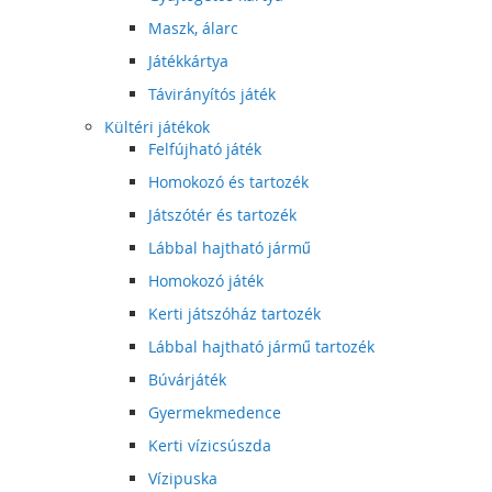
Maszk, álarc
Játékkártya
Távirányítós játék
Kültéri játékok
Felfújható játék
Homokozó és tartozék
Játszótér és tartozék
Lábbal hajtható jármű
Homokozó játék
Kerti játszóház tartozék
Lábbal hajtható jármű tartozék
Búvárjáték
Gyermekmedence
Kerti vízicsúszda
Vízipuska