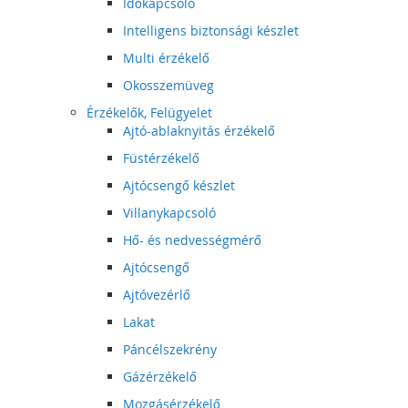
Időkapcsoló
Intelligens biztonsági készlet
Multi érzékelő
Okosszemüveg
Érzékelők, Felügyelet
Ajtó-ablaknyitás érzékelő
Füstérzékelő
Ajtócsengő készlet
Villanykapcsoló
Hő- és nedvességmérő
Ajtócsengő
Ajtóvezérlő
Lakat
Páncélszekrény
Gázérzékelő
Mozgásérzékelő