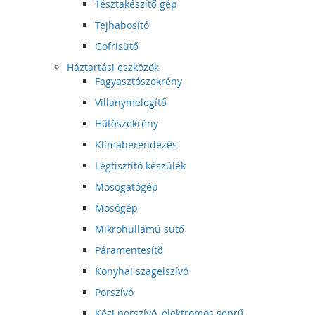
Tésztakészítő gép
Tejhabosító
Gofrisütő
Háztartási eszközök
Fagyasztószekrény
Villanymelegítő
Hűtőszekrény
Klímaberendezés
Légtisztító készülék
Mosogatógép
Mosógép
Mikrohullámú sütő
Páramentesítő
Konyhai szagelszívó
Porszívó
Kézi porszívó, elektromos seprű