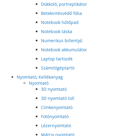
Dokkoló, portreplikátor
Betekintésvédő fólia
Notebook hűtőpad
Notebook táska
Numerikus billentyű
Notebook akkumulátor
Laptop tartozék
Számitógéptartó
Nyomtató, Kellékanyag
Nyomtató
3D nyomtató
3D nyomtató toll
Címkenyomtató
Fotónyomtató
Lézernyomtató
Mátrix nyomtató