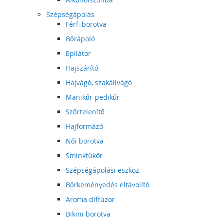
Szépségápolás
Férfi borotva
Bőrápoló
Epilátor
Hajszárító
Hajvágó, szakállvágó
Manikűr-pedikűr
Szőrtelenítő
Hajformázó
Női borotva
Sminktükör
Szépségápolási eszköz
Bőrkeményedés eltávolító
Aroma diffúzor
Bikini borotva