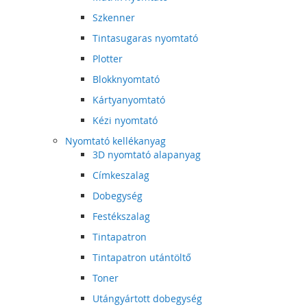
Szkenner
Tintasugaras nyomtató
Plotter
Blokknyomtató
Kártyanyomtató
Kézi nyomtató
Nyomtató kellékanyag
3D nyomtató alapanyag
Címkeszalag
Dobegység
Festékszalag
Tintapatron
Tintapatron utántöltő
Toner
Utángyártott dobegység