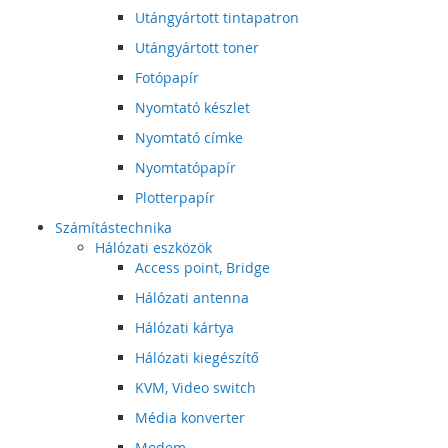
Utángyártott tintapatron
Utángyártott toner
Fotópapír
Nyomtató készlet
Nyomtató címke
Nyomtatópapír
Plotterpapír
Számítástechnika
Hálózati eszközök
Access point, Bridge
Hálózati antenna
Hálózati kártya
Hálózati kiegészítő
KVM, Video switch
Média konverter
Modem