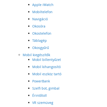
Apple iWatch
Mobiltelefon
Navigáció
Okosóra
Okostelefon
Táblagép
Okosgyűrű
Mobil kiegészítők
Mobil billentyűzet
Mobil kihangosító
Mobil eszköz tartó
PowerBank
Szelfi bot, gimbal
Érintőtoll
VR szemüveg