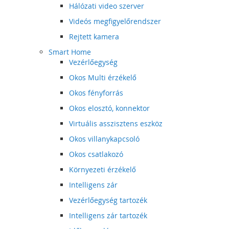
Hálózati video szerver
Videós megfigyelőrendszer
Rejtett kamera
Smart Home
Vezérlőegység
Okos Multi érzékelő
Okos fényforrás
Okos elosztó, konnektor
Virtuális asszisztens eszköz
Okos villanykapcsoló
Okos csatlakozó
Környezeti érzékelő
Intelligens zár
Vezérlőegység tartozék
Intelligens zár tartozék