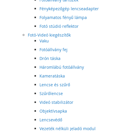
Fényképezőgép lencseadapter
Folyamatos fényű lámpa
Fotó stúdió reflektor
Fotó-Videó kiegészítők
Vaku
Fotóállvány fej
Drón táska
Háromlábú fotóállvány
Kameratáska
Lencse és szűrő
Szűrőlencse
Videó stabilizátor
Objektívsapka
Lencsevédő
Vezeték nélküli jeladó modul