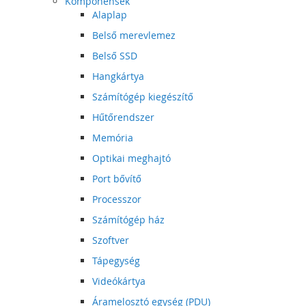
Komponensek
Alaplap
Belső merevlemez
Belső SSD
Hangkártya
Számítógép kiegészítő
Hűtőrendszer
Memória
Optikai meghajtó
Port bővítő
Processzor
Számítógép ház
Szoftver
Tápegység
Videókártya
Áramelosztó egység (PDU)