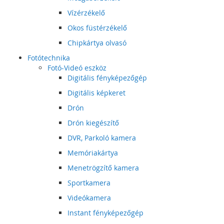
Vízérzékelő
Okos füstérzékelő
Chipkártya olvasó
Fotótechnika
Fotó-Videó eszköz
Digitális fényképezőgép
Digitális képkeret
Drón
Drón kiegészítő
DVR, Parkoló kamera
Memóriakártya
Menetrögzítő kamera
Sportkamera
Videókamera
Instant fényképezőgép