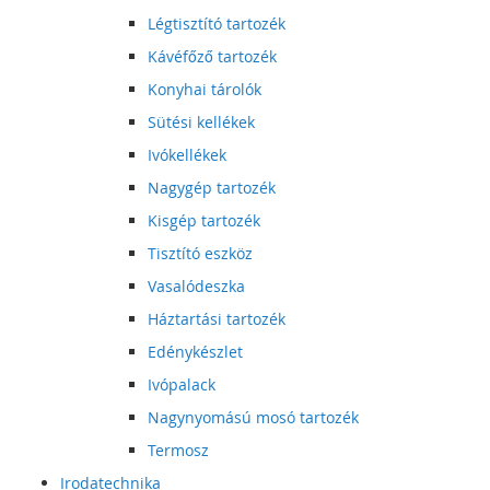
Légtisztító tartozék
Kávéfőző tartozék
Konyhai tárolók
Sütési kellékek
Ivókellékek
Nagygép tartozék
Kisgép tartozék
Tisztító eszköz
Vasalódeszka
Háztartási tartozék
Edénykészlet
Ivópalack
Nagynyomású mosó tartozék
Termosz
Irodatechnika