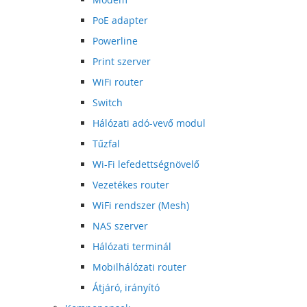
PoE adapter
Powerline
Print szerver
WiFi router
Switch
Hálózati adó-vevő modul
Tűzfal
Wi-Fi lefedettségnövelő
Vezetékes router
WiFi rendszer (Mesh)
NAS szerver
Hálózati terminál
Mobilhálózati router
Átjáró, irányító