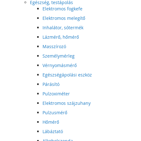
Egészség, testápolás
Elektromos fogkefe
Elektromos melegítő
Inhalátor, sótermék
Lázmérő, hőmérő
Masszírozó
Személymérleg
Vérnyomásmérő
Egészségápolási eszköz
Párásító
Pulzoximéter
Elektromos szájzuhany
Pulzusmérő
Hőmérő
Lábáztató
Alkoholszonda