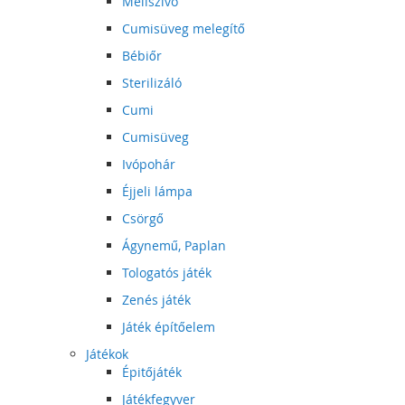
Mellszívó
Cumisüveg melegítő
Bébiőr
Sterilizáló
Cumi
Cumisüveg
Ivópohár
Éjjeli lámpa
Csörgő
Ágynemű, Paplan
Tologatós játék
Zenés játék
Játék építőelem
Játékok
Épitőjáték
Játékfegyver