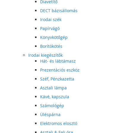
Diavetítő
DECT bázisállomás
Irodai szék
Papírvágó
Könyvkötőgép
Borítókötés
Irodai kiegészítők
Hát- és lábtámasz
Prezentációs eszköz
Széf, Pénzkazetta
Asztali lámpa
Kávé, kapszula
Számológép
Üléspárna
Elektromos elosztó
Asztali & Fali óra