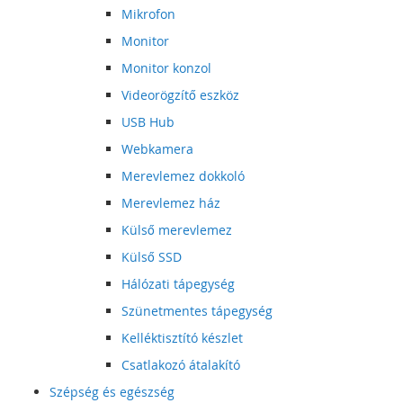
Mikrofon
Monitor
Monitor konzol
Videorögzítő eszköz
USB Hub
Webkamera
Merevlemez dokkoló
Merevlemez ház
Külső merevlemez
Külső SSD
Hálózati tápegység
Szünetmentes tápegység
Kelléktisztító készlet
Csatlakozó átalakító
Szépség és egészség