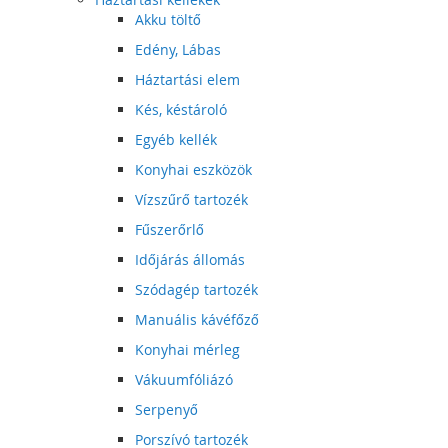
Akku töltő
Edény, Lábas
Háztartási elem
Kés, késtároló
Egyéb kellék
Konyhai eszközök
Vízszűrő tartozék
Fűszerőrlő
Időjárás állomás
Szódagép tartozék
Manuális kávéfőző
Konyhai mérleg
Vákuumfóliázó
Serpenyő
Porszívó tartozék