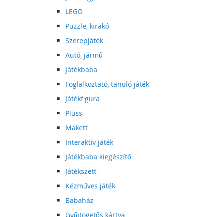
LEGO
Puzzle, kirakó
Szerepjáték
Autó, jármű
Játékbaba
Foglalkoztató, tanuló játék
Játékfigura
Plüss
Makett
Interaktív játék
Játékbaba kiegészítő
Játékszett
Kézműves játék
Babaház
Gyűjtögetős kártya