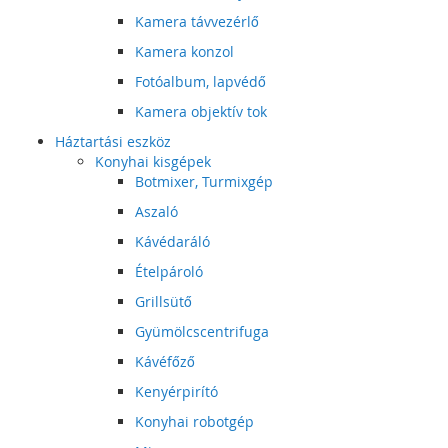
Kamera távvezérlő
Kamera konzol
Fotóalbum, lapvédő
Kamera objektív tok
Háztartási eszköz
Konyhai kisgépek
Botmixer, Turmixgép
Aszaló
Kávédaráló
Ételpároló
Grillsütő
Gyümölcscentrifuga
Kávéfőző
Kenyérpirító
Konyhai robotgép