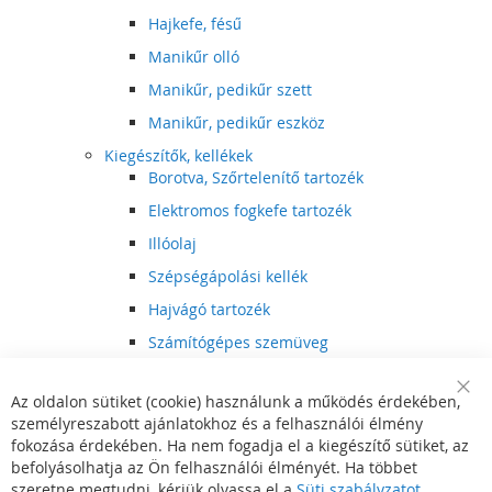
Hajkefe, fésű
Manikűr olló
Manikűr, pedikűr szett
Manikűr, pedikűr eszköz
Kiegészítők, kellékek
Borotva, Szőrtelenítő tartozék
Elektromos fogkefe tartozék
Illóolaj
Szépségápolási kellék
Hajvágó tartozék
Számítógépes szemüveg
Egészségápolási kellék
Az oldalon sütiket (cookie) használunk a működés érdekében,
Hajvágó kiegészítő
Clo
személyreszabott ajánlatokhoz és a felhasználói élmény
Coo
Szórakoztató elektronika
Bar
fokozása érdekében. Ha nem fogadja el a kiegészítő sütiket, az
Multimédia
befolyásolhatja az Ön felhasználói élményét. Ha többet
DVD, BluRay lejátszó
szeretne megtudni, kérjük olvassa el a
Süti szabályzatot