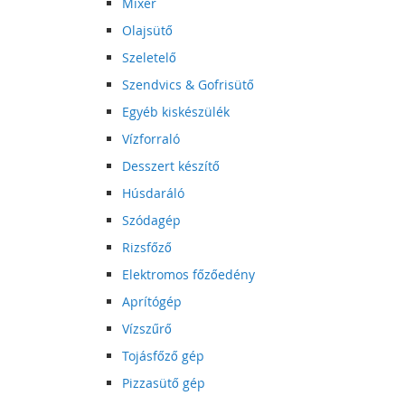
Mixer
Olajsütő
Szeletelő
Szendvics & Gofrisütő
Egyéb kiskészülék
Vízforraló
Desszert készítő
Húsdaráló
Szódagép
Rizsfőző
Elektromos főzőedény
Aprítógép
Vízszűrő
Tojásfőző gép
Pizzasütő gép