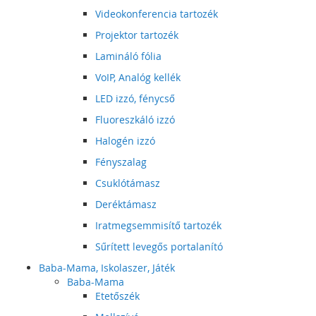
Videokonferencia tartozék
Projektor tartozék
Lamináló fólia
VoIP, Analóg kellék
LED izzó, fénycső
Fluoreszkáló izzó
Halogén izzó
Fényszalag
Csuklótámasz
Deréktámasz
Iratmegsemmisítő tartozék
Sűrített levegős portalanító
Baba-Mama, Iskolaszer, Játék
Baba-Mama
Etetőszék