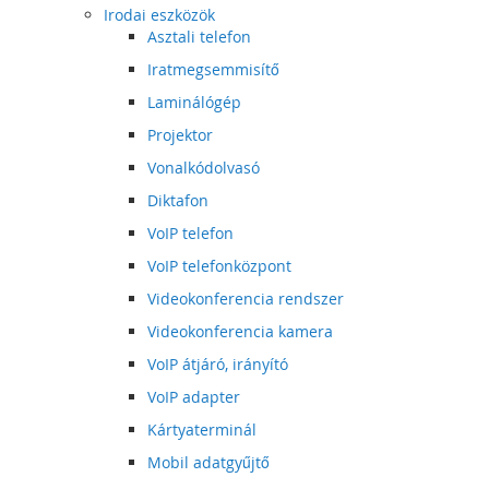
Irodai eszközök
Asztali telefon
Iratmegsemmisítő
Laminálógép
Projektor
Vonalkódolvasó
Diktafon
VoIP telefon
VoIP telefonközpont
Videokonferencia rendszer
Videokonferencia kamera
VoIP átjáró, irányító
VoIP adapter
Kártyaterminál
Mobil adatgyűjtő