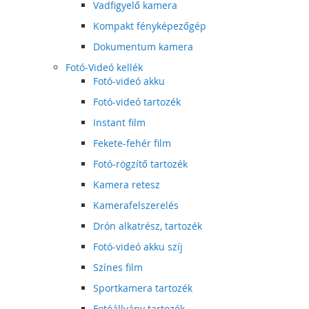
Vadfigyelő kamera
Kompakt fényképezőgép
Dokumentum kamera
Fotó-Videó kellék
Fotó-videó akku
Fotó-videó tartozék
Instant film
Fekete-fehér film
Fotó-rögzítő tartozék
Kamera retesz
Kamerafelszerelés
Drón alkatrész, tartozék
Fotó-videó akku szíj
Színes film
Sportkamera tartozék
Fotóállvány tartozék