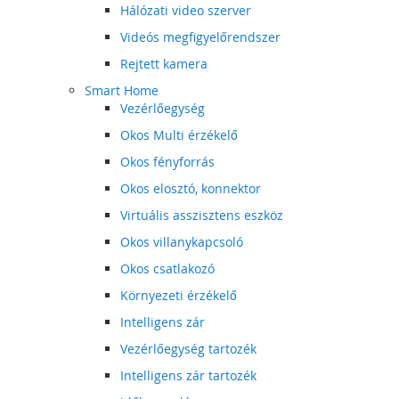
Hálózati video szerver
Videós megfigyelőrendszer
Rejtett kamera
Smart Home
Vezérlőegység
Okos Multi érzékelő
Okos fényforrás
Okos elosztó, konnektor
Virtuális asszisztens eszköz
Okos villanykapcsoló
Okos csatlakozó
Környezeti érzékelő
Intelligens zár
Vezérlőegység tartozék
Intelligens zár tartozék