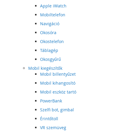
Apple iWatch
Mobiltelefon
Navigáció
Okosóra
Okostelefon
Táblagép
Okosgyűrű
Mobil kiegészítők
Mobil billentyűzet
Mobil kihangosító
Mobil eszköz tartó
PowerBank
Szelfi bot, gimbal
Érintőtoll
VR szemüveg