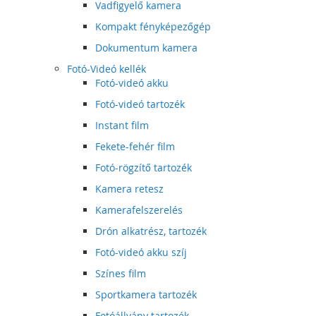
Vadfigyelő kamera
Kompakt fényképezőgép
Dokumentum kamera
Fotó-Videó kellék
Fotó-videó akku
Fotó-videó tartozék
Instant film
Fekete-fehér film
Fotó-rögzítő tartozék
Kamera retesz
Kamerafelszerelés
Drón alkatrész, tartozék
Fotó-videó akku szíj
Színes film
Sportkamera tartozék
Fotóállvány tartozék