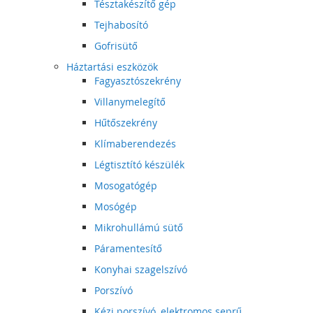
Tésztakészítő gép
Tejhabosító
Gofrisütő
Háztartási eszközök
Fagyasztószekrény
Villanymelegítő
Hűtőszekrény
Klímaberendezés
Légtisztító készülék
Mosogatógép
Mosógép
Mikrohullámú sütő
Páramentesítő
Konyhai szagelszívó
Porszívó
Kézi porszívó, elektromos seprű