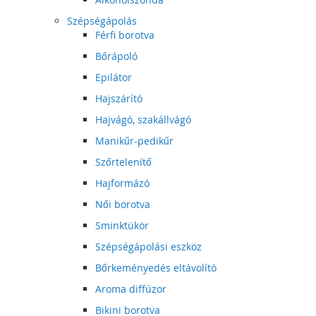
Szépségápolás
Férfi borotva
Bőrápoló
Epilátor
Hajszárító
Hajvágó, szakállvágó
Manikűr-pedikűr
Szőrtelenítő
Hajformázó
Női borotva
Sminktükör
Szépségápolási eszköz
Bőrkeményedés eltávolító
Aroma diffúzor
Bikini borotva