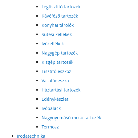
Légtisztító tartozék
Kávéfőző tartozék
Konyhai tárolók
Sütési kellékek
Ivókellékek
Nagygép tartozék
Kisgép tartozék
Tisztító eszköz
Vasalódeszka
Háztartási tartozék
Edénykészlet
Ivópalack
Nagynyomású mosó tartozék
Termosz
Irodatechnika