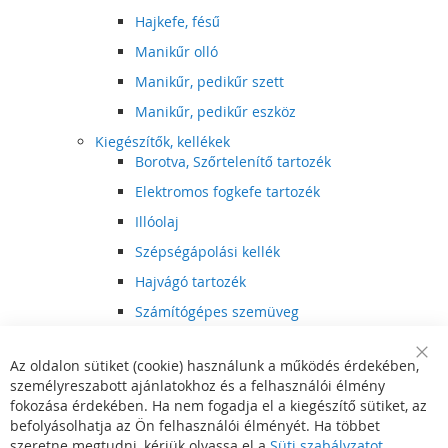
Hajkefe, fésű
Manikűr olló
Manikűr, pedikűr szett
Manikűr, pedikűr eszköz
Kiegészítők, kellékek
Borotva, Szőrtelenítő tartozék
Elektromos fogkefe tartozék
Illóolaj
Szépségápolási kellék
Hajvágó tartozék
Számítógépes szemüveg
Egészségápolási kellék
Az oldalon sütiket (cookie) használunk a működés érdekében,
Hajvágó kiegészítő
Clo
személyreszabott ajánlatokhoz és a felhasználói élmény
Coo
Szórakoztató elektronika
Bar
fokozása érdekében. Ha nem fogadja el a kiegészítő sütiket, az
Multimédia
befolyásolhatja az Ön felhasználói élményét. Ha többet
DVD, BluRay lejátszó
szeretne megtudni, kérjük olvassa el a
Süti szabályzatot