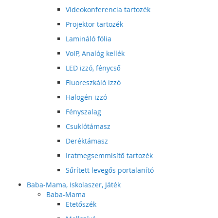
Videokonferencia tartozék
Projektor tartozék
Lamináló fólia
VoIP, Analóg kellék
LED izzó, fénycső
Fluoreszkáló izzó
Halogén izzó
Fényszalag
Csuklótámasz
Deréktámasz
Iratmegsemmisítő tartozék
Sűrített levegős portalanító
Baba-Mama, Iskolaszer, Játék
Baba-Mama
Etetőszék