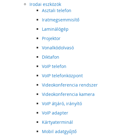
Irodai eszközök
Asztali telefon
Iratmegsemmisítő
Laminálógép
Projektor
Vonalkódolvasó
Diktafon
VoIP telefon
VoIP telefonközpont
Videokonferencia rendszer
Videokonferencia kamera
VoIP átjáró, irányító
VoIP adapter
Kártyaterminál
Mobil adatgyűjtő