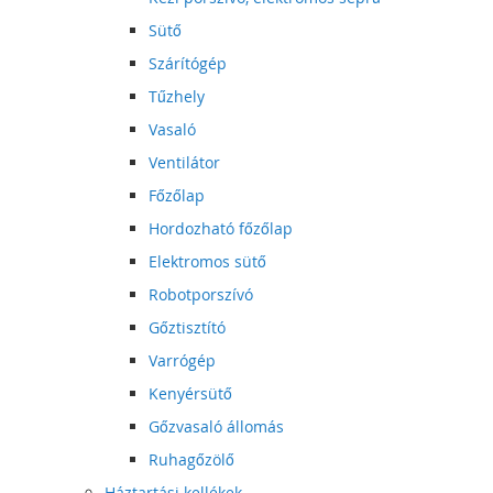
Sütő
Szárítógép
Tűzhely
Vasaló
Ventilátor
Főzőlap
Hordozható főzőlap
Elektromos sütő
Robotporszívó
Gőztisztító
Varrógép
Kenyérsütő
Gőzvasaló állomás
Ruhagőzölő
Háztartási kellékek