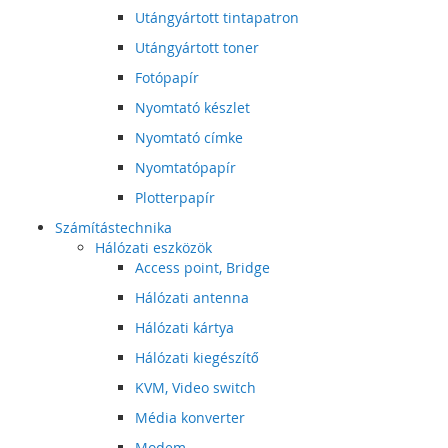
Utángyártott tintapatron
Utángyártott toner
Fotópapír
Nyomtató készlet
Nyomtató címke
Nyomtatópapír
Plotterpapír
Számítástechnika
Hálózati eszközök
Access point, Bridge
Hálózati antenna
Hálózati kártya
Hálózati kiegészítő
KVM, Video switch
Média konverter
Modem