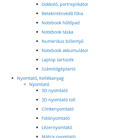
Dokkoló, portreplikátor
Betekintésvédő fólia
Notebook hűtőpad
Notebook táska
Numerikus billentyű
Notebook akkumulátor
Laptop tartozék
Számitógéptartó
Nyomtató, Kellékanyag
Nyomtató
3D nyomtató
3D nyomtató toll
Címkenyomtató
Fotónyomtató
Lézernyomtató
Mátrix nyomtató