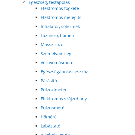
Egészség, testápolás
Elektromos fogkefe
Elektromos melegítő
Inhalátor, sótermék
Lázmérő, hőmérő
Masszírozó
Személymérleg
Vérnyomásmérő
Egészségápolási eszköz
Párásító
Pulzoximéter
Elektromos szájzuhany
Pulzusmérő
Hőmérő
Lábáztató
Alkoholszonda