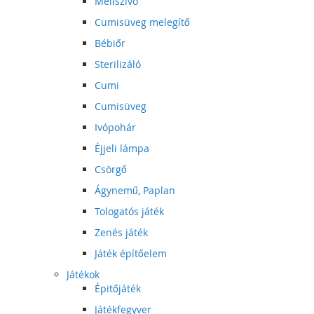
Mellszívó
Cumisüveg melegítő
Bébiőr
Sterilizáló
Cumi
Cumisüveg
Ivópohár
Éjjeli lámpa
Csörgő
Ágynemű, Paplan
Tologatós játék
Zenés játék
Játék építőelem
Játékok
Épitőjáték
Játékfegyver