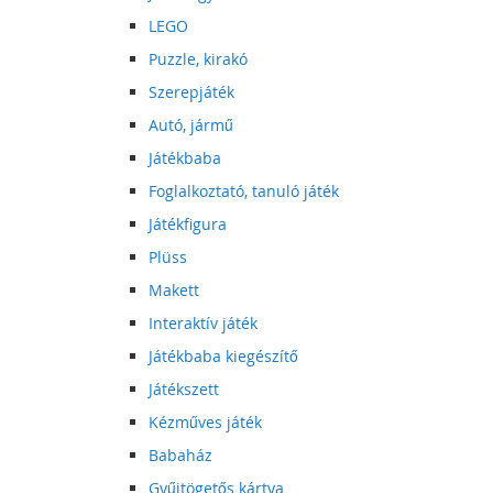
LEGO
Puzzle, kirakó
Szerepjáték
Autó, jármű
Játékbaba
Foglalkoztató, tanuló játék
Játékfigura
Plüss
Makett
Interaktív játék
Játékbaba kiegészítő
Játékszett
Kézműves játék
Babaház
Gyűjtögetős kártya