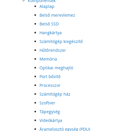
Komponensek
Alaplap
Belső merevlemez
Belső SSD
Hangkártya
Számítógép kiegészítő
Hűtőrendszer
Memória
Optikai meghajtó
Port bővítő
Processzor
Számítógép ház
Szoftver
Tápegység
Videókártya
Áramelosztó egység (PDU)