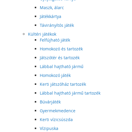
Maszk, álarc
Játékkártya
Távirányítós játék
Kültéri játékok
Felfújható játék
Homokozó és tartozék
Játszótér és tartozék
Lábbal hajtható jármű
Homokozó játék
Kerti játszóház tartozék
Lábbal hajtható jármű tartozék
Búvárjáték
Gyermekmedence
Kerti vízicsúszda
Vízipuska