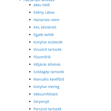
Akku töltő
Edény, Lábas
Háztartási elem
Kés, késtároló
Egyéb kellék
Konyhai eszközök
Vízszűrő tartozék
Fűszerőrlő
Időjárás állomás
Szódagép tartozék
Manuális kávéfőző
Konyhai mérleg
Vákuumfóliázó
Serpenyő
Porszívó tartozék