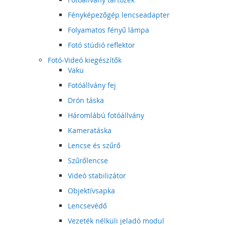
Fényképezőgép lencseadapter
Folyamatos fényű lámpa
Fotó stúdió reflektor
Fotó-Videó kiegészítők
Vaku
Fotóállvány fej
Drón táska
Háromlábú fotóállvány
Kameratáska
Lencse és szűrő
Szűrőlencse
Videó stabilizátor
Objektívsapka
Lencsevédő
Vezeték nélküli jeladó modul