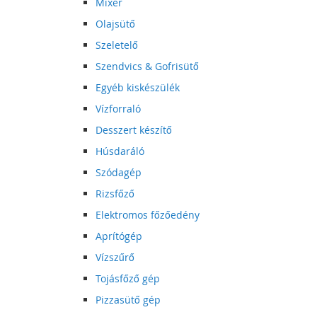
Mixer
Olajsütő
Szeletelő
Szendvics & Gofrisütő
Egyéb kiskészülék
Vízforraló
Desszert készítő
Húsdaráló
Szódagép
Rizsfőző
Elektromos főzőedény
Aprítógép
Vízszűrő
Tojásfőző gép
Pizzasütő gép