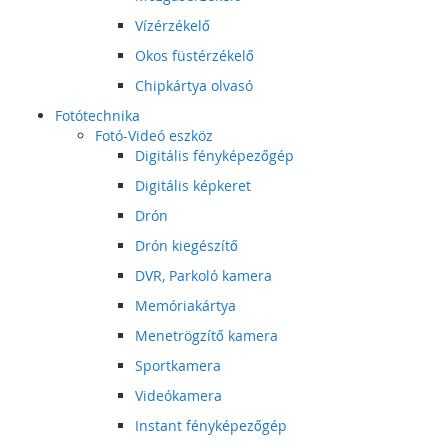
Vízérzékelő
Okos füstérzékelő
Chipkártya olvasó
Fotótechnika
Fotó-Videó eszköz
Digitális fényképezőgép
Digitális képkeret
Drón
Drón kiegészítő
DVR, Parkoló kamera
Memóriakártya
Menetrögzítő kamera
Sportkamera
Videókamera
Instant fényképezőgép