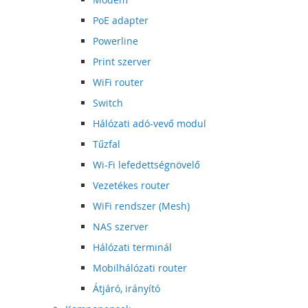
PoE adapter
Powerline
Print szerver
WiFi router
Switch
Hálózati adó-vevő modul
Tűzfal
Wi-Fi lefedettségnövelő
Vezetékes router
WiFi rendszer (Mesh)
NAS szerver
Hálózati terminál
Mobilhálózati router
Átjáró, irányító