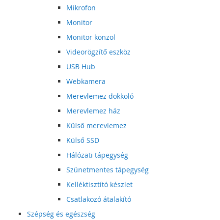
Mikrofon
Monitor
Monitor konzol
Videorögzítő eszköz
USB Hub
Webkamera
Merevlemez dokkoló
Merevlemez ház
Külső merevlemez
Külső SSD
Hálózati tápegység
Szünetmentes tápegység
Kelléktisztító készlet
Csatlakozó átalakító
Szépség és egészség