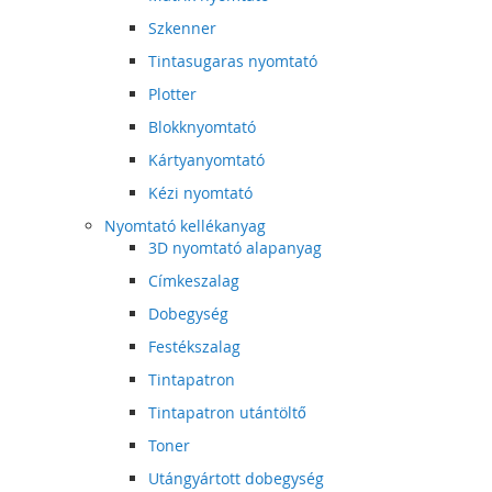
Szkenner
Tintasugaras nyomtató
Plotter
Blokknyomtató
Kártyanyomtató
Kézi nyomtató
Nyomtató kellékanyag
3D nyomtató alapanyag
Címkeszalag
Dobegység
Festékszalag
Tintapatron
Tintapatron utántöltő
Toner
Utángyártott dobegység