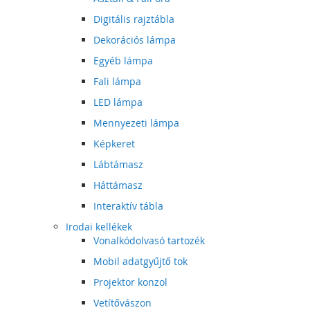
Digitális rajztábla
Dekorációs lámpa
Egyéb lámpa
Fali lámpa
LED lámpa
Mennyezeti lámpa
Képkeret
Lábtámasz
Háttámasz
Interaktív tábla
Irodai kellékek
Vonalkódolvasó tartozék
Mobil adatgyűjtő tok
Projektor konzol
Vetítővászon