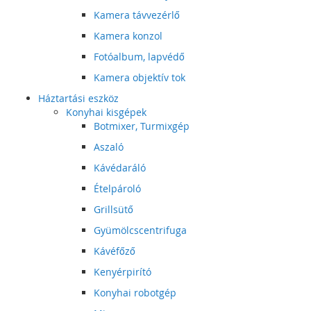
Kamera távvezérlő
Kamera konzol
Fotóalbum, lapvédő
Kamera objektív tok
Háztartási eszköz
Konyhai kisgépek
Botmixer, Turmixgép
Aszaló
Kávédaráló
Ételpároló
Grillsütő
Gyümölcscentrifuga
Kávéfőző
Kenyérpirító
Konyhai robotgép