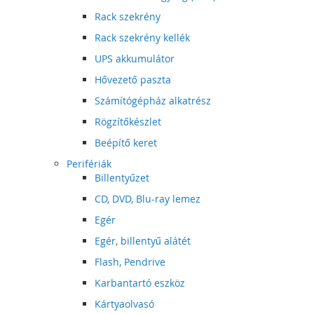
Rack szekrény
Rack szekrény kellék
UPS akkumulátor
Hővezető paszta
Számítógépház alkatrész
Rögzítőkészlet
Beépítő keret
Perifériák
Billentyűzet
CD, DVD, Blu-ray lemez
Egér
Egér, billentyű alátét
Flash, Pendrive
Karbantartó eszköz
Kártyaolvasó