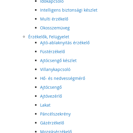
Időkapcsoló
Intelligens biztonsági készlet
Multi érzékelő
Okosszemüveg
Érzékelők, Felügyelet
Ajtó-ablaknyitás érzékelő
Füstérzékelő
Ajtócsengő készlet
Villanykapcsoló
Hő- és nedvességmérő
Ajtócsengő
Ajtóvezérlő
Lakat
Páncélszekrény
Gázérzékelő
Mozgásérzékelő