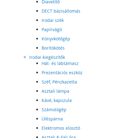
Diavetítő
DECT bázisállomás
Irodai szék
Papírvágó
Könyvkötőgép
Borítókötés
Irodai kiegészítők
Hát- és lábtámasz
Prezentációs eszköz
Széf, Pénzkazetta
Asztali lámpa
Kávé, kapszula
Számológép
Üléspárna
Elektromos elosztó
Asztali & Fali óra