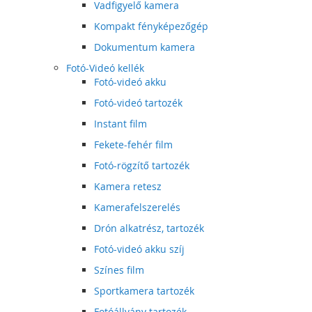
Vadfigyelő kamera
Kompakt fényképezőgép
Dokumentum kamera
Fotó-Videó kellék
Fotó-videó akku
Fotó-videó tartozék
Instant film
Fekete-fehér film
Fotó-rögzítő tartozék
Kamera retesz
Kamerafelszerelés
Drón alkatrész, tartozék
Fotó-videó akku szíj
Színes film
Sportkamera tartozék
Fotóállvány tartozék