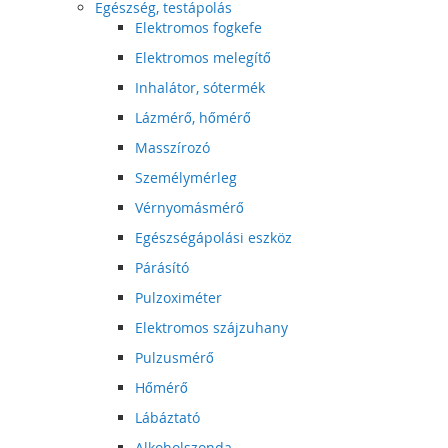
Egészség, testápolás
Elektromos fogkefe
Elektromos melegítő
Inhalátor, sótermék
Lázmérő, hőmérő
Masszírozó
Személymérleg
Vérnyomásmérő
Egészségápolási eszköz
Párásító
Pulzoximéter
Elektromos szájzuhany
Pulzusmérő
Hőmérő
Lábáztató
Alkoholszonda