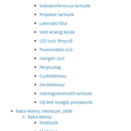
Videokonferencia tartozék
Projektor tartozék
Lamináló fólia
VoIP, Analóg kellék
LED izzó, fénycső
Fluoreszkáló izzó
Halogén izzó
Fényszalag
Csuklótámasz
Deréktámasz
Iratmegsemmisítő tartozék
Sűrített levegős portalanító
Baba-Mama, Iskolaszer, Játék
Baba-Mama
Etetőszék