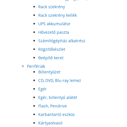
Rack szekrény
Rack szekrény kellék
UPS akkumulátor
Hővezető paszta
Számítógépház alkatrész
Rögzítőkészlet
Beépítő keret
Perifériák
Billentyűzet
CD, DVD, Blu-ray lemez
Egér
Egér, billentyű alátét
Flash, Pendrive
Karbantartó eszköz
Kártyaolvasó