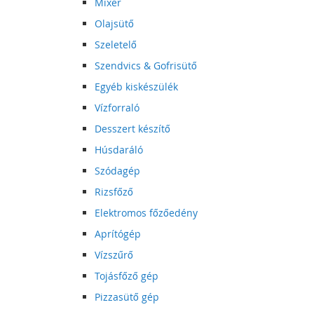
Mixer
Olajsütő
Szeletelő
Szendvics & Gofrisütő
Egyéb kiskészülék
Vízforraló
Desszert készítő
Húsdaráló
Szódagép
Rizsfőző
Elektromos főzőedény
Aprítógép
Vízszűrő
Tojásfőző gép
Pizzasütő gép