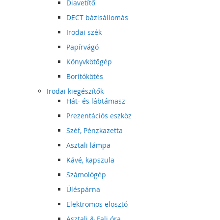
Diavetítő
DECT bázisállomás
Irodai szék
Papírvágó
Könyvkötőgép
Borítókötés
Irodai kiegészítők
Hát- és lábtámasz
Prezentációs eszköz
Széf, Pénzkazetta
Asztali lámpa
Kávé, kapszula
Számológép
Üléspárna
Elektromos elosztó
Asztali & Fali óra