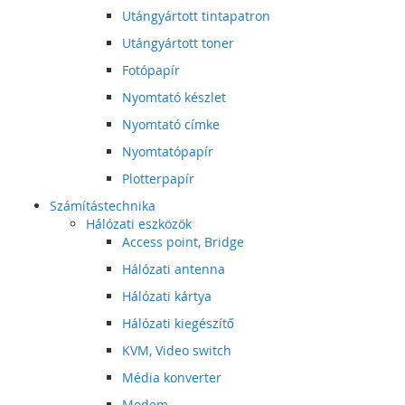
Utángyártott tintapatron
Utángyártott toner
Fotópapír
Nyomtató készlet
Nyomtató címke
Nyomtatópapír
Plotterpapír
Számítástechnika
Hálózati eszközök
Access point, Bridge
Hálózati antenna
Hálózati kártya
Hálózati kiegészítő
KVM, Video switch
Média konverter
Modem