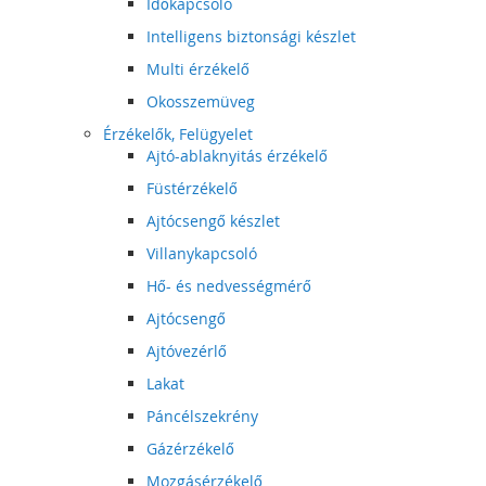
Időkapcsoló
Intelligens biztonsági készlet
Multi érzékelő
Okosszemüveg
Érzékelők, Felügyelet
Ajtó-ablaknyitás érzékelő
Füstérzékelő
Ajtócsengő készlet
Villanykapcsoló
Hő- és nedvességmérő
Ajtócsengő
Ajtóvezérlő
Lakat
Páncélszekrény
Gázérzékelő
Mozgásérzékelő