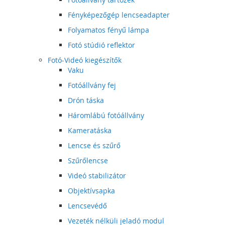
Fényképezőgép lencseadapter
Folyamatos fényű lámpa
Fotó stúdió reflektor
Fotó-Videó kiegészítők
Vaku
Fotóállvány fej
Drón táska
Háromlábú fotóállvány
Kameratáska
Lencse és szűrő
Szűrőlencse
Videó stabilizátor
Objektívsapka
Lencsevédő
Vezeték nélküli jeladó modul