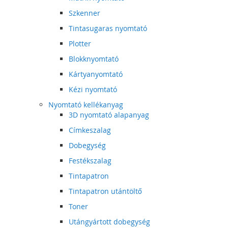
Szkenner
Tintasugaras nyomtató
Plotter
Blokknyomtató
Kártyanyomtató
Kézi nyomtató
Nyomtató kellékanyag
3D nyomtató alapanyag
Címkeszalag
Dobegység
Festékszalag
Tintapatron
Tintapatron utántöltő
Toner
Utángyártott dobegység