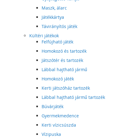
Maszk, álarc
Játékkártya
Távirányítós játék
Kültéri játékok
Felfújható játék
Homokozó és tartozék
Játszótér és tartozék
Lábbal hajtható jármű
Homokozó játék
Kerti játszóház tartozék
Lábbal hajtható jármű tartozék
Búvárjáték
Gyermekmedence
Kerti vízicsúszda
Vízipuska