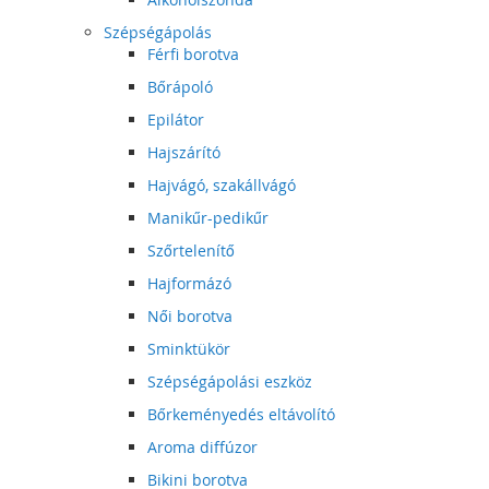
Szépségápolás
Férfi borotva
Bőrápoló
Epilátor
Hajszárító
Hajvágó, szakállvágó
Manikűr-pedikűr
Szőrtelenítő
Hajformázó
Női borotva
Sminktükör
Szépségápolási eszköz
Bőrkeményedés eltávolító
Aroma diffúzor
Bikini borotva