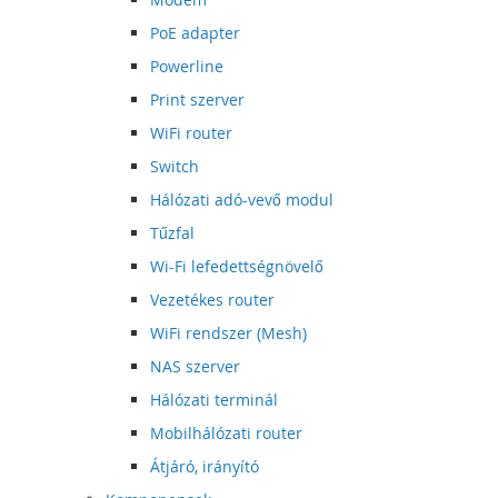
PoE adapter
Powerline
Print szerver
WiFi router
Switch
Hálózati adó-vevő modul
Tűzfal
Wi-Fi lefedettségnövelő
Vezetékes router
WiFi rendszer (Mesh)
NAS szerver
Hálózati terminál
Mobilhálózati router
Átjáró, irányító