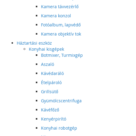
Kamera távvezérlő
Kamera konzol
Fotóalbum, lapvédő
Kamera objektív tok
Háztartási eszköz
Konyhai kisgépek
Botmixer, Turmixgép
Aszaló
Kávédaráló
Ételpároló
Grillsütő
Gyümölcscentrifuga
Kávéfőző
Kenyérpirító
Konyhai robotgép