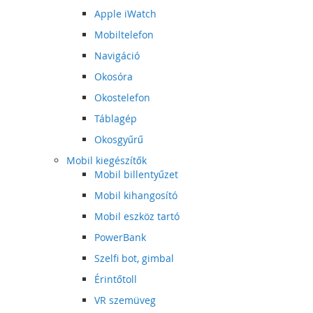
Apple iWatch
Mobiltelefon
Navigáció
Okosóra
Okostelefon
Táblagép
Okosgyűrű
Mobil kiegészítők
Mobil billentyűzet
Mobil kihangosító
Mobil eszköz tartó
PowerBank
Szelfi bot, gimbal
Érintőtoll
VR szemüveg