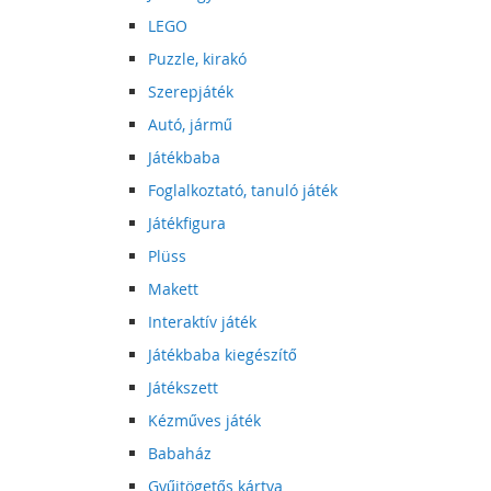
LEGO
Puzzle, kirakó
Szerepjáték
Autó, jármű
Játékbaba
Foglalkoztató, tanuló játék
Játékfigura
Plüss
Makett
Interaktív játék
Játékbaba kiegészítő
Játékszett
Kézműves játék
Babaház
Gyűjtögetős kártya