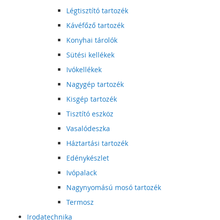
Légtisztító tartozék
Kávéfőző tartozék
Konyhai tárolók
Sütési kellékek
Ivókellékek
Nagygép tartozék
Kisgép tartozék
Tisztító eszköz
Vasalódeszka
Háztartási tartozék
Edénykészlet
Ivópalack
Nagynyomású mosó tartozék
Termosz
Irodatechnika