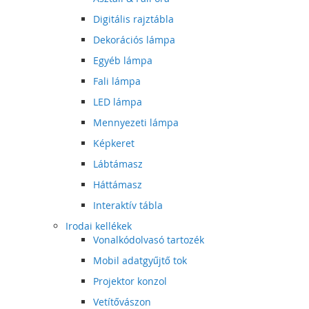
Digitális rajztábla
Dekorációs lámpa
Egyéb lámpa
Fali lámpa
LED lámpa
Mennyezeti lámpa
Képkeret
Lábtámasz
Háttámasz
Interaktív tábla
Irodai kellékek
Vonalkódolvasó tartozék
Mobil adatgyűjtő tok
Projektor konzol
Vetítővászon