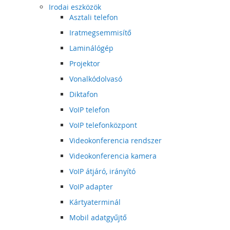
Irodai eszközök
Asztali telefon
Iratmegsemmisítő
Laminálógép
Projektor
Vonalkódolvasó
Diktafon
VoIP telefon
VoIP telefonközpont
Videokonferencia rendszer
Videokonferencia kamera
VoIP átjáró, irányító
VoIP adapter
Kártyaterminál
Mobil adatgyűjtő