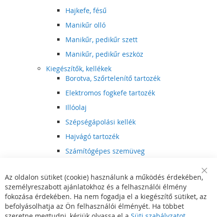
Hajkefe, fésű
Manikűr olló
Manikűr, pedikűr szett
Manikűr, pedikűr eszköz
Kiegészítők, kellékek
Borotva, Szőrtelenítő tartozék
Elektromos fogkefe tartozék
Illóolaj
Szépségápolási kellék
Hajvágó tartozék
Számítógépes szemüveg
Egészségápolási kellék
Az oldalon sütiket (cookie) használunk a működés érdekében,
Hajvágó kiegészítő
Clo
személyreszabott ajánlatokhoz és a felhasználói élmény
Coo
Szórakoztató elektronika
Bar
fokozása érdekében. Ha nem fogadja el a kiegészítő sütiket, az
Multimédia
befolyásolhatja az Ön felhasználói élményét. Ha többet
DVD, BluRay lejátszó
szeretne megtudni, kérjük olvassa el a
Süti szabályzatot