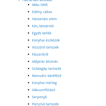
Akku töltő
Edény, Lábas
Háztartási elem
Kés, késtároló
Egyéb kellék
Konyhai eszközök
Vízszűrő tartozék
Fűszerőrlő
Időjárás állomás
Szódagép tartozék
Manuális kávéfőző
Konyhai mérleg
Vákuumfóliázó
Serpenyő
Porszívó tartozék