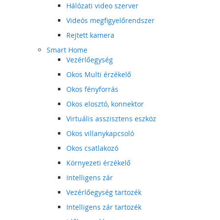
Hálózati video szerver
Videós megfigyelőrendszer
Rejtett kamera
Smart Home
Vezérlőegység
Okos Multi érzékelő
Okos fényforrás
Okos elosztó, konnektor
Virtuális asszisztens eszköz
Okos villanykapcsoló
Okos csatlakozó
Környezeti érzékelő
Intelligens zár
Vezérlőegység tartozék
Intelligens zár tartozék