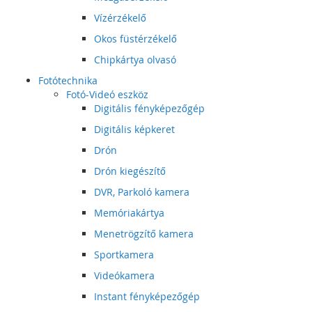
Vízérzékelő
Okos füstérzékelő
Chipkártya olvasó
Fotótechnika
Fotó-Videó eszköz
Digitális fényképezőgép
Digitális képkeret
Drón
Drón kiegészítő
DVR, Parkoló kamera
Memóriakártya
Menetrögzítő kamera
Sportkamera
Videókamera
Instant fényképezőgép