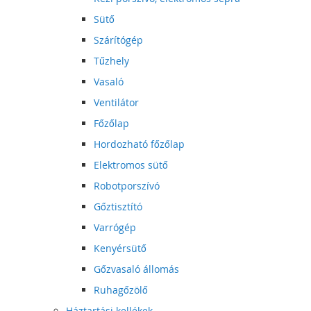
Sütő
Szárítógép
Tűzhely
Vasaló
Ventilátor
Főzőlap
Hordozható főzőlap
Elektromos sütő
Robotporszívó
Gőztisztító
Varrógép
Kenyérsütő
Gőzvasaló állomás
Ruhagőzölő
Háztartási kellékek