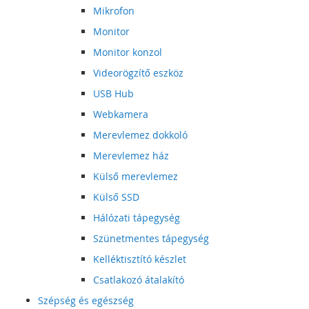
Mikrofon
Monitor
Monitor konzol
Videorögzítő eszköz
USB Hub
Webkamera
Merevlemez dokkoló
Merevlemez ház
Külső merevlemez
Külső SSD
Hálózati tápegység
Szünetmentes tápegység
Kelléktisztító készlet
Csatlakozó átalakító
Szépség és egészség