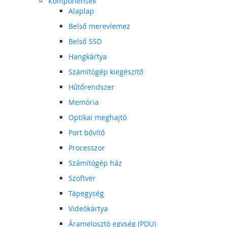
Komponensek
Alaplap
Belső merevlemez
Belső SSD
Hangkártya
Számítógép kiegészítő
Hűtőrendszer
Memória
Optikai meghajtó
Port bővítő
Processzor
Számítógép ház
Szoftver
Tápegység
Videókártya
Áramelosztó egység (PDU)