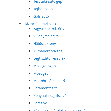
Tésztakészítő gép
Tejhabosító
Gofrisütő
Háztartási eszközök
Fagyasztószekrény
Villanymelegítő
Hűtőszekrény
Klímaberendezés
Légtisztító készülék
Mosogatógép
Mosógép
Mikrohullámú sütő
Páramentesítő
Konyhai szagelszívó
Porszívó
Kézi porszívó, elektromos seprű