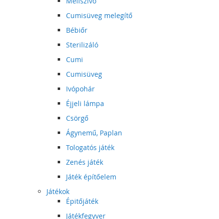
Mellszívó
Cumisüveg melegítő
Bébiőr
Sterilizáló
Cumi
Cumisüveg
Ivópohár
Éjjeli lámpa
Csörgő
Ágynemű, Paplan
Tologatós játék
Zenés játék
Játék építőelem
Játékok
Épitőjáték
Játékfegyver