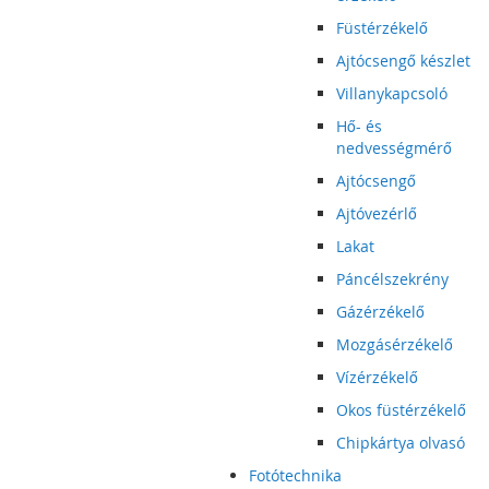
Füstérzékelő
Ajtócsengő készlet
Villanykapcsoló
Hő- és
nedvességmérő
Ajtócsengő
Ajtóvezérlő
Lakat
Páncélszekrény
Gázérzékelő
Mozgásérzékelő
Vízérzékelő
Okos füstérzékelő
Chipkártya olvasó
Fotótechnika