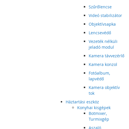
Szűrőlencse
Videó stabilizátor
Objektívsapka
Lencsevédő
Vezeték nélküli
jeladó modul
Kamera távvezérlő
Kamera konzol
Fotóalbum,
lapvédő
Kamera objektív
tok
Háztartási eszköz
Konyhai kisgépek
Botmixer,
Turmixgép
Aszaló