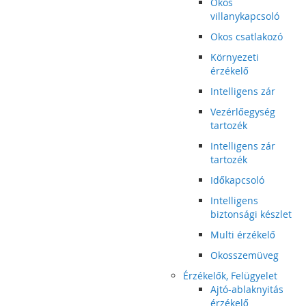
Okos
villanykapcsoló
Okos csatlakozó
Környezeti
érzékelő
Intelligens zár
Vezérlőegység
tartozék
Intelligens zár
tartozék
Időkapcsoló
Intelligens
biztonsági készlet
Multi érzékelő
Okosszemüveg
Érzékelők, Felügyelet
Ajtó-ablaknyitás
érzékelő