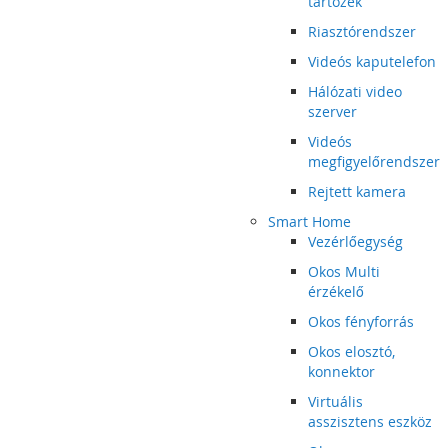
tartozék
Riasztórendszer
Videós kaputelefon
Hálózati video
szerver
Videós
megfigyelőrendszer
Rejtett kamera
Smart Home
Vezérlőegység
Okos Multi
érzékelő
Okos fényforrás
Okos elosztó,
konnektor
Virtuális
asszisztens eszköz