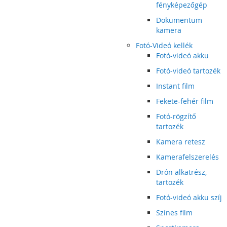
fényképezőgép
Dokumentum
kamera
Fotó-Videó kellék
Fotó-videó akku
Fotó-videó tartozék
Instant film
Fekete-fehér film
Fotó-rögzítő
tartozék
Kamera retesz
Kamerafelszerelés
Drón alkatrész,
tartozék
Fotó-videó akku szíj
Színes film