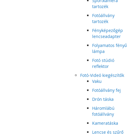
Sportkamera
tartozék
Fotóállvány
tartozék
Fényképezőgép
lencseadapter
Folyamatos fényű
lámpa
Fotó stúdió
reflektor
Fotó-Videó kiegészítők
Vaku
Fotóállvány fej
Drón táska
Háromlábú
fotóállvány
Kameratáska
Lencse és szűrő