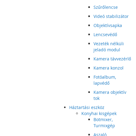
Szűrőlencse
Videó stabilizátor
Objektívsapka
Lencsevédő
Vezeték nélküli
jeladó modul
Kamera távvezérlő
Kamera konzol
Fotóalbum,
lapvédő
Kamera objektív
tok
Háztartási eszköz
Konyhai kisgépek
Botmixer,
Turmixgép
Aszaló