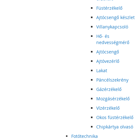
Füstérzékelő
Ajtócsengő készlet
Villanykapcsoló
Hő- és
nedvességmérő
Ajtócsengő
Ajtóvezérlő
Lakat
Páncélszekrény
Gázérzékelő
Mozgásérzékelő
Vízérzékelő
Okos füstérzékelő
Chipkártya olvasó
Fotótechnika