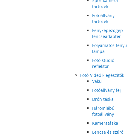
Sportkamera
tartozék
Fotóállvány
tartozék
Fényképezőgép
lencseadapter
Folyamatos fényű
lámpa
Fotó stúdió
reflektor
Fotó-Videó kiegészítők
Vaku
Fotóállvány fej
Drón táska
Háromlábú
fotóállvány
Kameratáska
Lencse és szűrő