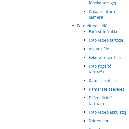
fényképezőgép
Dokumentum
kamera
Fotó-Videó kellék
Fotó-videó akku
Fotó-videó tartozék
Instant film
Fekete-fehér film
Fotó-rögzítő
tartozék
Kamera retesz
Kamerafelszerelés
Drón alkatrész,
tartozék
Fotó-videó akku szíj
Színes film