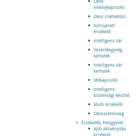
Okos
villanykapcsoló
Okos csatlakozó
Környezeti
érzékelő
Intelligens zár
Vezérlőegység
tartozék
Intelligens zár
tartozék
Időkapcsoló
Intelligens
biztonsági készlet
Multi érzékelő
Okosszemüveg
Érzékelők, Felügyelet
Ajtó-ablaknyitás
érzékelő