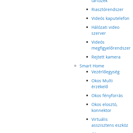
tartozék
Riasztórendszer
Videós kaputelefon
Hálózati video
szerver
Videós
megfigyelőrendszer
Rejtett kamera
Smart Home
Vezérlőegység
Okos Multi
érzékelő
Okos fényforrás
Okos elosztó,
konnektor
Virtuális
asszisztens eszköz