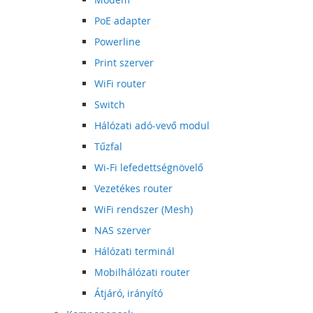
PoE adapter
Powerline
Print szerver
WiFi router
Switch
Hálózati adó-vevő modul
Tűzfal
Wi-Fi lefedettségnövelő
Vezetékes router
WiFi rendszer (Mesh)
NAS szerver
Hálózati terminál
Mobilhálózati router
Átjáró, irányító