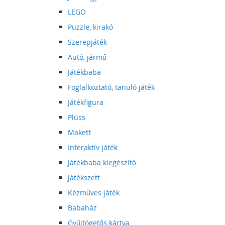
LEGO
Puzzle, kirakó
Szerepjáték
Autó, jármű
Játékbaba
Foglalkoztató, tanuló játék
Játékfigura
Plüss
Makett
Interaktív játék
Játékbaba kiegészítő
Játékszett
Kézműves játék
Babaház
Gyűjtögetős kártya