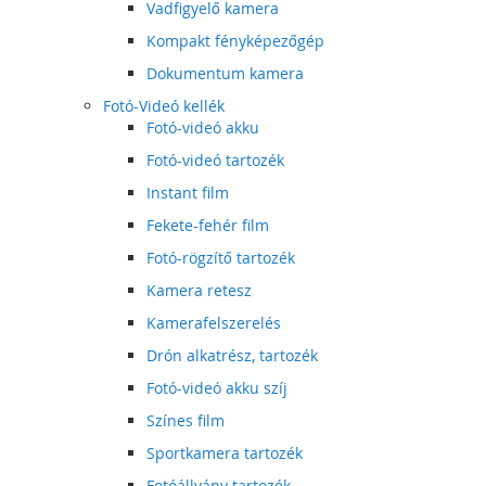
Vadfigyelő kamera
Kompakt fényképezőgép
Dokumentum kamera
Fotó-Videó kellék
Fotó-videó akku
Fotó-videó tartozék
Instant film
Fekete-fehér film
Fotó-rögzítő tartozék
Kamera retesz
Kamerafelszerelés
Drón alkatrész, tartozék
Fotó-videó akku szíj
Színes film
Sportkamera tartozék
Fotóállvány tartozék