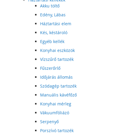
Akku töltő
Edény, Lábas
Háztartási elem
Kés, késtároló
Egyéb kellék
Konyhai eszközök
Vízszűrő tartozék
Fűszerőrlő
Időjárás állomás
Szódagép tartozék
Manuális kávéfőző
Konyhai mérleg
Vákuumfóliázó
Serpenyő
Porszívó tartozék