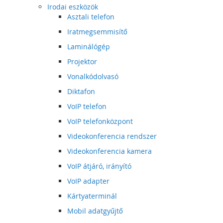
Irodai eszközök
Asztali telefon
Iratmegsemmisítő
Laminálógép
Projektor
Vonalkódolvasó
Diktafon
VoIP telefon
VoIP telefonközpont
Videokonferencia rendszer
Videokonferencia kamera
VoIP átjáró, irányító
VoIP adapter
Kártyaterminál
Mobil adatgyűjtő