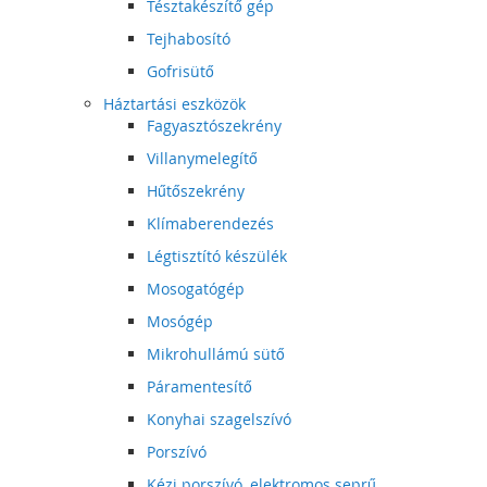
Tésztakészítő gép
Tejhabosító
Gofrisütő
Háztartási eszközök
Fagyasztószekrény
Villanymelegítő
Hűtőszekrény
Klímaberendezés
Légtisztító készülék
Mosogatógép
Mosógép
Mikrohullámú sütő
Páramentesítő
Konyhai szagelszívó
Porszívó
Kézi porszívó, elektromos seprű