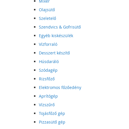
Mixer
Olajsütő
Szeletelő
Szendvics & Gofrisütő
Egyéb kiskészülék
Vízforraló
Desszert készítő
Húsdaráló
Szódagép
Rizsfőző
Elektromos főzőedény
Aprítógép
Vízszűrő
Tojásfőző gép
Pizzasütő gép