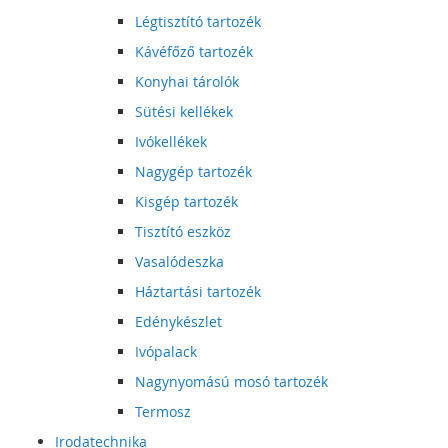
Légtisztító tartozék
Kávéfőző tartozék
Konyhai tárolók
Sütési kellékek
Ivókellékek
Nagygép tartozék
Kisgép tartozék
Tisztító eszköz
Vasalódeszka
Háztartási tartozék
Edénykészlet
Ivópalack
Nagynyomású mosó tartozék
Termosz
Irodatechnika