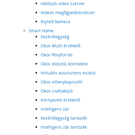
Hálózati video szerver
Videós megfigyelőrendszer
Rejtett kamera
Smart Home
Vezérlőegység
Okos Multi érzékelő
Okos fényforrás
Okos elosztó, konnektor
Virtuális asszisztens eszköz
Okos villanykapcsoló
Okos csatlakozó
Környezeti érzékelő
Intelligens zár
Vezérlőegység tartozék
Intelligens zár tartozék