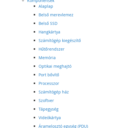
Komponensek
Alaplap
Belső merevlemez
Belső SSD
Hangkártya
Számítógép kiegészítő
Hűtőrendszer
Memória
Optikai meghajtó
Port bővítő
Processzor
Számítógép ház
Szoftver
Tápegység
Videókártya
Áramelosztó egység (PDU)