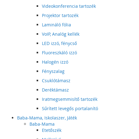
Videokonferencia tartozék
Projektor tartozék
Lamináló fólia
VoIP, Analóg kellék
LED izzó, fénycső
Fluoreszkáló izzó
Halogén izzó
Fényszalag
Csuklótámasz
Deréktámasz
Iratmegsemmisítő tartozék
Sűrített levegős portalanító
Baba-Mama, Iskolaszer, Játék
Baba-Mama
Etetőszék