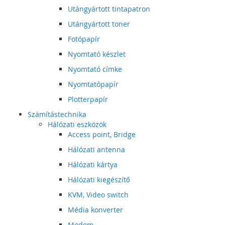
Utángyártott tintapatron
Utángyártott toner
Fotópapír
Nyomtató készlet
Nyomtató címke
Nyomtatópapír
Plotterpapír
Számítástechnika
Hálózati eszközök
Access point, Bridge
Hálózati antenna
Hálózati kártya
Hálózati kiegészítő
KVM, Video switch
Média konverter
Modem