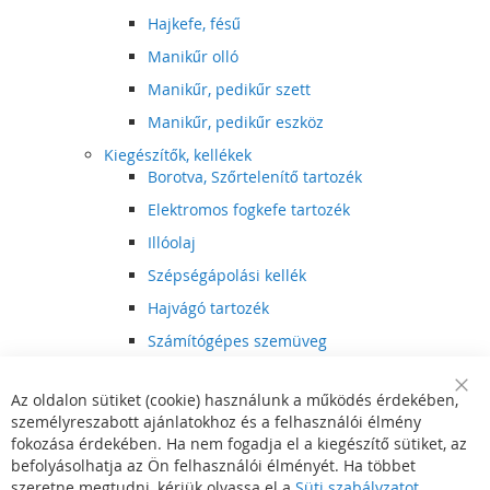
Hajkefe, fésű
Manikűr olló
Manikűr, pedikűr szett
Manikűr, pedikűr eszköz
Kiegészítők, kellékek
Borotva, Szőrtelenítő tartozék
Elektromos fogkefe tartozék
Illóolaj
Szépségápolási kellék
Hajvágó tartozék
Számítógépes szemüveg
Egészségápolási kellék
Az oldalon sütiket (cookie) használunk a működés érdekében,
Hajvágó kiegészítő
Clo
személyreszabott ajánlatokhoz és a felhasználói élmény
Coo
Szórakoztató elektronika
Bar
fokozása érdekében. Ha nem fogadja el a kiegészítő sütiket, az
Multimédia
befolyásolhatja az Ön felhasználói élményét. Ha többet
DVD, BluRay lejátszó
szeretne megtudni, kérjük olvassa el a
Süti szabályzatot