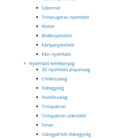
Szkenner
Tintasugaras nyomtató
Plotter
Blokknyomtató
Kártyanyomtató
Kézi nyomtató
Nyomtató kellékanyag
3D nyomtató alapanyag
Címkeszalag
Dobegység
Festékszalag
Tintapatron
Tintapatron utántöltő
Toner
Utángyártott dobegység