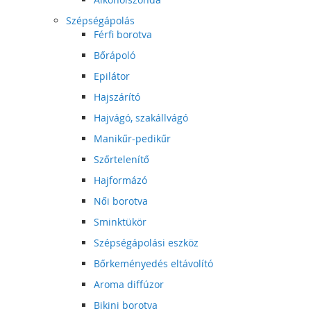
Szépségápolás
Férfi borotva
Bőrápoló
Epilátor
Hajszárító
Hajvágó, szakállvágó
Manikűr-pedikűr
Szőrtelenítő
Hajformázó
Női borotva
Sminktükör
Szépségápolási eszköz
Bőrkeményedés eltávolító
Aroma diffúzor
Bikini borotva