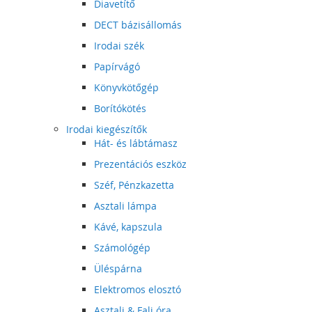
Diavetítő
DECT bázisállomás
Irodai szék
Papírvágó
Könyvkötőgép
Borítókötés
Irodai kiegészítők
Hát- és lábtámasz
Prezentációs eszköz
Széf, Pénzkazetta
Asztali lámpa
Kávé, kapszula
Számológép
Üléspárna
Elektromos elosztó
Asztali & Fali óra