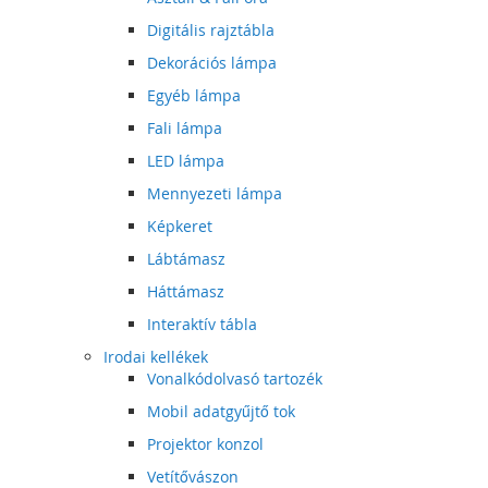
Digitális rajztábla
Dekorációs lámpa
Egyéb lámpa
Fali lámpa
LED lámpa
Mennyezeti lámpa
Képkeret
Lábtámasz
Háttámasz
Interaktív tábla
Irodai kellékek
Vonalkódolvasó tartozék
Mobil adatgyűjtő tok
Projektor konzol
Vetítővászon