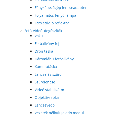
Fényképezőgép lencseadapter
Folyamatos fényű lámpa
Fotó stúdió reflektor
Fotó-Videó kiegészítők
Vaku
Fotóállvány fej
Drón táska
Háromlábú fotóállvány
Kameratáska
Lencse és szűrő
Szűrőlencse
Videó stabilizátor
Objektívsapka
Lencsevédő
Vezeték nélküli jeladó modul