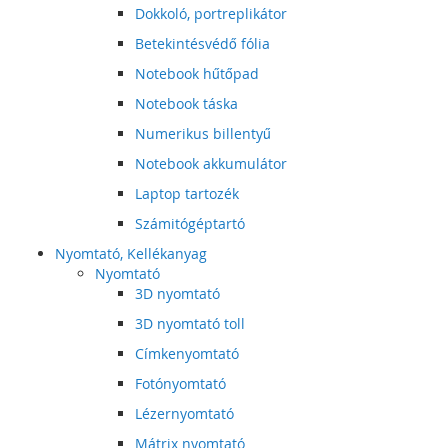
Dokkoló, portreplikátor
Betekintésvédő fólia
Notebook hűtőpad
Notebook táska
Numerikus billentyű
Notebook akkumulátor
Laptop tartozék
Számitógéptartó
Nyomtató, Kellékanyag
Nyomtató
3D nyomtató
3D nyomtató toll
Címkenyomtató
Fotónyomtató
Lézernyomtató
Mátrix nyomtató