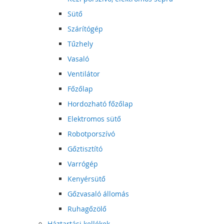
Sütő
Szárítógép
Tűzhely
Vasaló
Ventilátor
Főzőlap
Hordozható főzőlap
Elektromos sütő
Robotporszívó
Gőztisztító
Varrógép
Kenyérsütő
Gőzvasaló állomás
Ruhagőzölő
Háztartási kellékek