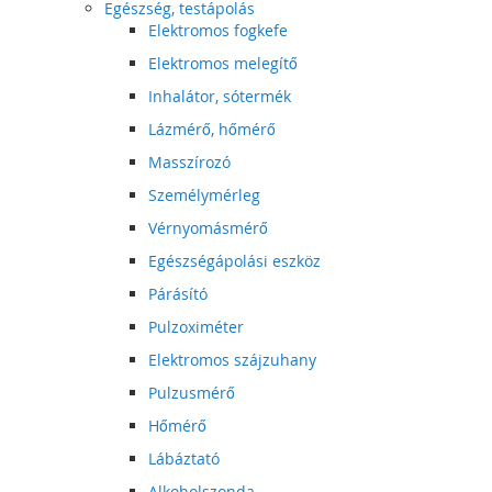
Egészség, testápolás
Elektromos fogkefe
Elektromos melegítő
Inhalátor, sótermék
Lázmérő, hőmérő
Masszírozó
Személymérleg
Vérnyomásmérő
Egészségápolási eszköz
Párásító
Pulzoximéter
Elektromos szájzuhany
Pulzusmérő
Hőmérő
Lábáztató
Alkoholszonda