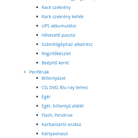
Rack szekrény
Rack szekrény kellék
UPS akkumulátor
Hővezető paszta
Számítógépház alkatrész
Rögzítőkészlet
Beépítő keret
Perifériák
Billentyűzet
CD, DVD, Blu-ray lemez
Egér
Egér, billentyű alátét
Flash, Pendrive
Karbantartó eszköz
Kártyaolvasó