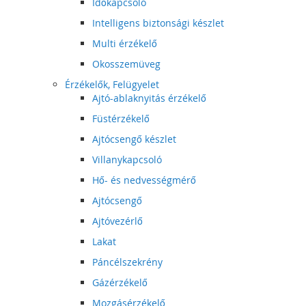
Időkapcsoló
Intelligens biztonsági készlet
Multi érzékelő
Okosszemüveg
Érzékelők, Felügyelet
Ajtó-ablaknyitás érzékelő
Füstérzékelő
Ajtócsengő készlet
Villanykapcsoló
Hő- és nedvességmérő
Ajtócsengő
Ajtóvezérlő
Lakat
Páncélszekrény
Gázérzékelő
Mozgásérzékelő