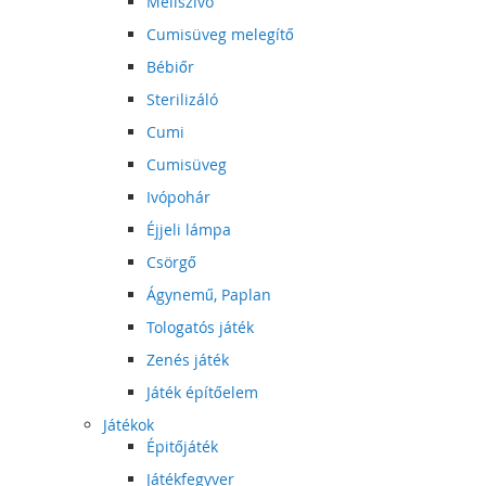
Mellszívó
Cumisüveg melegítő
Bébiőr
Sterilizáló
Cumi
Cumisüveg
Ivópohár
Éjjeli lámpa
Csörgő
Ágynemű, Paplan
Tologatós játék
Zenés játék
Játék építőelem
Játékok
Épitőjáték
Játékfegyver