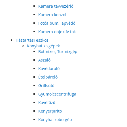
Kamera távvezérlő
Kamera konzol
Fotóalbum, lapvédő
Kamera objektív tok
Háztartási eszköz
Konyhai kisgépek
Botmixer, Turmixgép
Aszaló
Kávédaráló
Ételpároló
Grillsütő
Gyümölcscentrifuga
Kávéfőző
Kenyérpirító
Konyhai robotgép