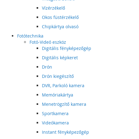
Vízérzékelő
Okos füstérzékelő
Chipkártya olvasó
Fotótechnika
Fotó-Videó eszköz
Digitális fényképezőgép
Digitális képkeret
Drón
Drón kiegészítő
DVR, Parkoló kamera
Memóriakártya
Menetrögzítő kamera
Sportkamera
Videókamera
Instant fényképezőgép