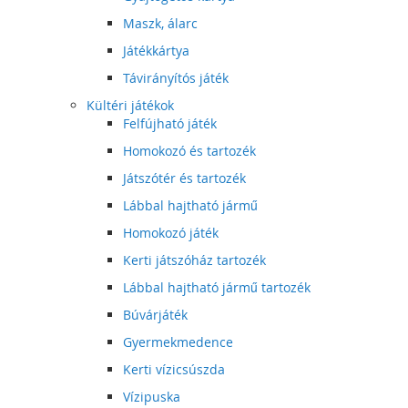
Maszk, álarc
Játékkártya
Távirányítós játék
Kültéri játékok
Felfújható játék
Homokozó és tartozék
Játszótér és tartozék
Lábbal hajtható jármű
Homokozó játék
Kerti játszóház tartozék
Lábbal hajtható jármű tartozék
Búvárjáték
Gyermekmedence
Kerti vízicsúszda
Vízipuska