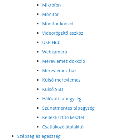
Mikrofon
Monitor
Monitor konzol
Videorögzítő eszköz
USB Hub
Webkamera
Merevlemez dokkoló
Merevlemez ház
Külső merevlemez
Külső SSD
Hálózati tápegység
Szünetmentes tápegység
Kelléktisztító készlet
Csatlakozó átalakító
Szépség és egészség