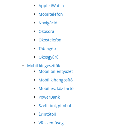
Apple iWatch
Mobiltelefon
Navigáció
Okosóra
Okostelefon
Táblagép
Okosgyűrű
Mobil kiegészítők
Mobil billentyűzet
Mobil kihangosító
Mobil eszköz tartó
PowerBank
Szelfi bot, gimbal
Érintőtoll
VR szemüveg