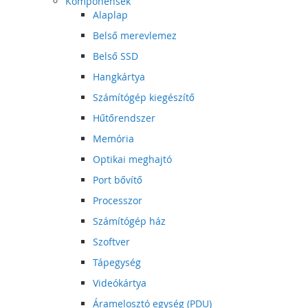
Komponensek
Alaplap
Belső merevlemez
Belső SSD
Hangkártya
Számítógép kiegészítő
Hűtőrendszer
Memória
Optikai meghajtó
Port bővítő
Processzor
Számítógép ház
Szoftver
Tápegység
Videókártya
Áramelosztó egység (PDU)