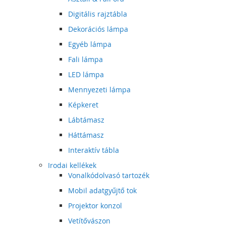
Digitális rajztábla
Dekorációs lámpa
Egyéb lámpa
Fali lámpa
LED lámpa
Mennyezeti lámpa
Képkeret
Lábtámasz
Háttámasz
Interaktív tábla
Irodai kellékek
Vonalkódolvasó tartozék
Mobil adatgyűjtő tok
Projektor konzol
Vetítővászon