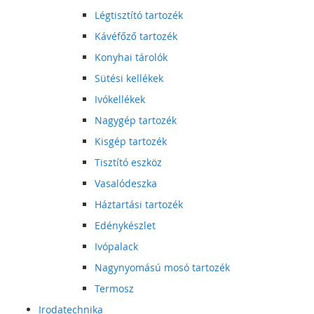
Légtisztító tartozék
Kávéfőző tartozék
Konyhai tárolók
Sütési kellékek
Ivókellékek
Nagygép tartozék
Kisgép tartozék
Tisztító eszköz
Vasalódeszka
Háztartási tartozék
Edénykészlet
Ivópalack
Nagynyomású mosó tartozék
Termosz
Irodatechnika