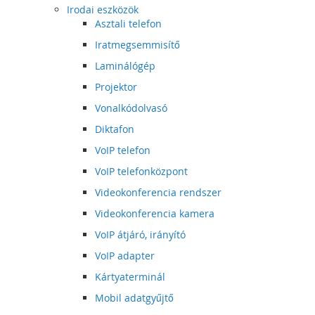
Irodai eszközök
Asztali telefon
Iratmegsemmisítő
Laminálógép
Projektor
Vonalkódolvasó
Diktafon
VoIP telefon
VoIP telefonközpont
Videokonferencia rendszer
Videokonferencia kamera
VoIP átjáró, irányító
VoIP adapter
Kártyaterminál
Mobil adatgyűjtő