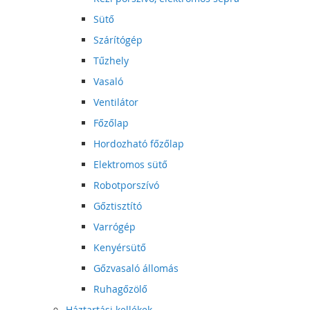
Sütő
Szárítógép
Tűzhely
Vasaló
Ventilátor
Főzőlap
Hordozható főzőlap
Elektromos sütő
Robotporszívó
Gőztisztító
Varrógép
Kenyérsütő
Gőzvasaló állomás
Ruhagőzölő
Háztartási kellékek