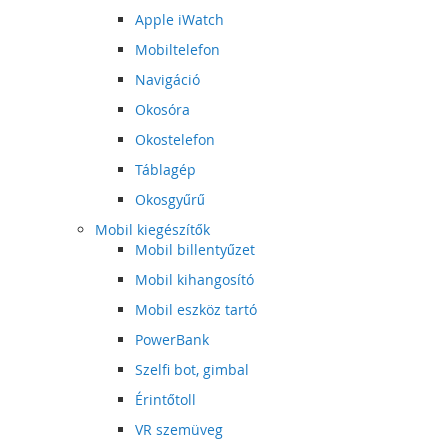
Apple iWatch
Mobiltelefon
Navigáció
Okosóra
Okostelefon
Táblagép
Okosgyűrű
Mobil kiegészítők
Mobil billentyűzet
Mobil kihangosító
Mobil eszköz tartó
PowerBank
Szelfi bot, gimbal
Érintőtoll
VR szemüveg