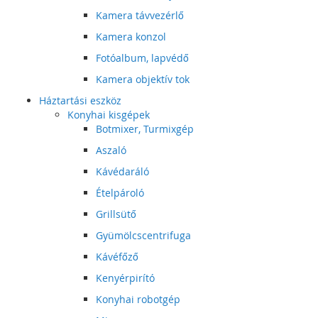
Kamera távvezérlő
Kamera konzol
Fotóalbum, lapvédő
Kamera objektív tok
Háztartási eszköz
Konyhai kisgépek
Botmixer, Turmixgép
Aszaló
Kávédaráló
Ételpároló
Grillsütő
Gyümölcscentrifuga
Kávéfőző
Kenyérpirító
Konyhai robotgép