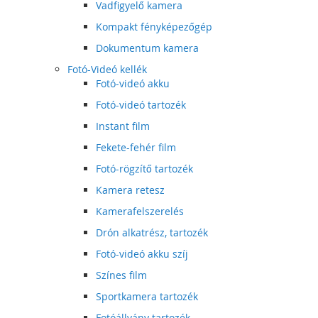
Vadfigyelő kamera
Kompakt fényképezőgép
Dokumentum kamera
Fotó-Videó kellék
Fotó-videó akku
Fotó-videó tartozék
Instant film
Fekete-fehér film
Fotó-rögzítő tartozék
Kamera retesz
Kamerafelszerelés
Drón alkatrész, tartozék
Fotó-videó akku szíj
Színes film
Sportkamera tartozék
Fotóállvány tartozék