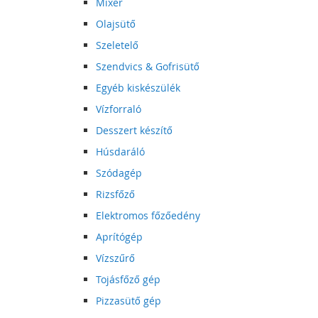
Mixer
Olajsütő
Szeletelő
Szendvics & Gofrisütő
Egyéb kiskészülék
Vízforraló
Desszert készítő
Húsdaráló
Szódagép
Rizsfőző
Elektromos főzőedény
Aprítógép
Vízszűrő
Tojásfőző gép
Pizzasütő gép