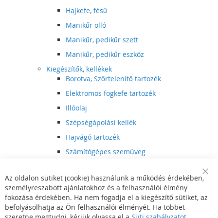
Hajkefe, fésű
Manikűr olló
Manikűr, pedikűr szett
Manikűr, pedikűr eszköz
Kiegészítők, kellékek
Borotva, Szőrtelenítő tartozék
Elektromos fogkefe tartozék
Illóolaj
Szépségápolási kellék
Hajvágó tartozék
Számítógépes szemüveg
Egészségápolási kellék
Az oldalon sütiket (cookie) használunk a működés érdekében,
Hajvágó kiegészítő
Clo
személyreszabott ajánlatokhoz és a felhasználói élmény
Coo
Szórakoztató elektronika
Bar
fokozása érdekében. Ha nem fogadja el a kiegészítő sütiket, az
Multimédia
befolyásolhatja az Ön felhasználói élményét. Ha többet
DVD, BluRay lejátszó
szeretne megtudni, kérjük olvassa el a
Süti szabályzatot