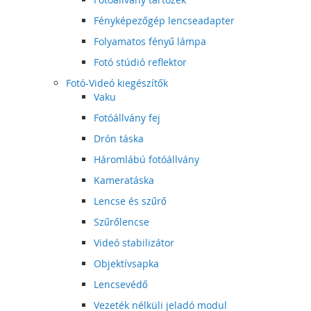
Fényképezőgép lencseadapter
Folyamatos fényű lámpa
Fotó stúdió reflektor
Fotó-Videó kiegészítők
Vaku
Fotóállvány fej
Drón táska
Háromlábú fotóállvány
Kameratáska
Lencse és szűrő
Szűrőlencse
Videó stabilizátor
Objektívsapka
Lencsevédő
Vezeték nélküli jeladó modul