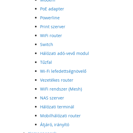
PoE adapter
Powerline
Print szerver
WiFi router
Switch
Hálózati adó-vevő modul
Tűzfal
Wi-Fi lefedettségnövelő
Vezetékes router
WiFi rendszer (Mesh)
NAS szerver
Hálózati terminál
Mobilhálózati router
Átjáró, irányító