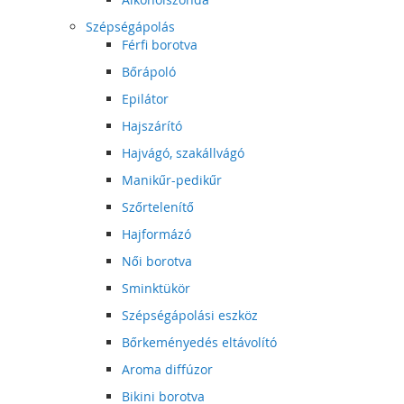
Szépségápolás
Férfi borotva
Bőrápoló
Epilátor
Hajszárító
Hajvágó, szakállvágó
Manikűr-pedikűr
Szőrtelenítő
Hajformázó
Női borotva
Sminktükör
Szépségápolási eszköz
Bőrkeményedés eltávolító
Aroma diffúzor
Bikini borotva