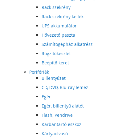
Rack szekrény
Rack szekrény kellék
UPS akkumulátor
Hővezető paszta
Számítógépház alkatrész
Rögzítőkészlet
Beépítő keret
Perifériák
Billentyűzet
CD, DVD, Blu-ray lemez
Egér
Egér, billentyű alátét
Flash, Pendrive
Karbantartó eszköz
Kártyaolvasó