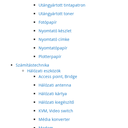
Utángyártott tintapatron
Utángyártott toner
Fotópapír
Nyomtató készlet
Nyomtató címke
Nyomtatópapír
Plotterpapír
Számítástechnika
Hálózati eszközök
Access point, Bridge
Hálózati antenna
Hálózati kártya
Hálózati kiegészítő
KVM, Video switch
Média konverter
Modem