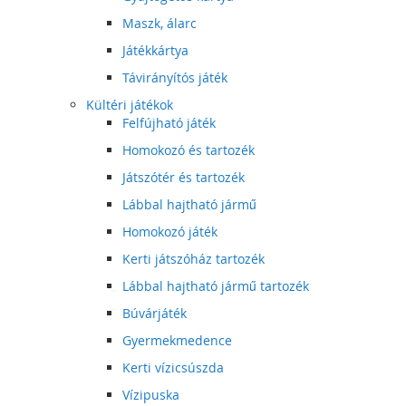
Maszk, álarc
Játékkártya
Távirányítós játék
Kültéri játékok
Felfújható játék
Homokozó és tartozék
Játszótér és tartozék
Lábbal hajtható jármű
Homokozó játék
Kerti játszóház tartozék
Lábbal hajtható jármű tartozék
Búvárjáték
Gyermekmedence
Kerti vízicsúszda
Vízipuska