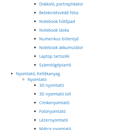
Dokkoló, portreplikátor
Betekintésvédő fólia
Notebook hűtőpad
Notebook táska
Numerikus billentyű
Notebook akkumulátor
Laptop tartozék
Számitógéptartó
Nyomtató, Kellékanyag
Nyomtató
3D nyomtató
3D nyomtató toll
Címkenyomtató
Fotónyomtató
Lézernyomtató
Mátrix nyomtató