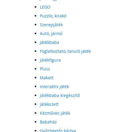
LEGO
Puzzle, kirakó
Szerepjáték
Autó, jármű
Játékbaba
Foglalkoztató, tanuló játék
Játékfigura
Plüss
Makett
Interaktív játék
Játékbaba kiegészítő
Játékszett
Kézműves játék
Babaház
Gyűjtögetős kártya