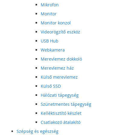
Mikrofon
Monitor
Monitor konzol
Videorögzítő eszköz
USB Hub
Webkamera
Merevlemez dokkoló
Merevlemez ház
Külső merevlemez
Külső SSD
Hálózati tápegység
Szünetmentes tápegység
Kelléktisztító készlet
Csatlakozó átalakító
Szépség és egészség