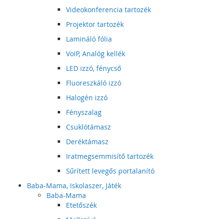
Videokonferencia tartozék
Projektor tartozék
Lamináló fólia
VoIP, Analóg kellék
LED izzó, fénycső
Fluoreszkáló izzó
Halogén izzó
Fényszalag
Csuklótámasz
Deréktámasz
Iratmegsemmisítő tartozék
Sűrített levegős portalanító
Baba-Mama, Iskolaszer, Játék
Baba-Mama
Etetőszék