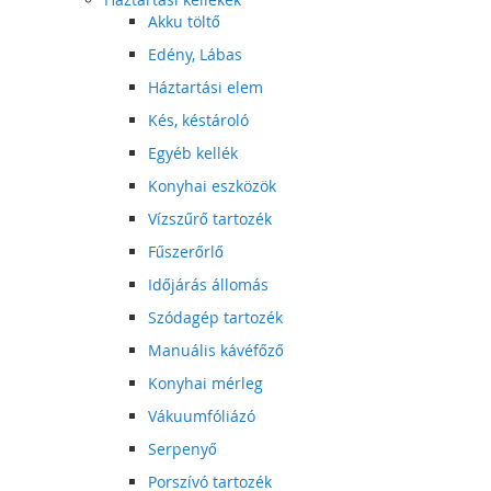
Akku töltő
Edény, Lábas
Háztartási elem
Kés, késtároló
Egyéb kellék
Konyhai eszközök
Vízszűrő tartozék
Fűszerőrlő
Időjárás állomás
Szódagép tartozék
Manuális kávéfőző
Konyhai mérleg
Vákuumfóliázó
Serpenyő
Porszívó tartozék