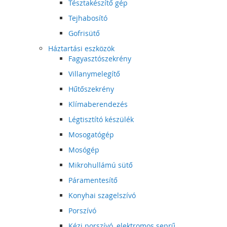
Tésztakészítő gép
Tejhabosító
Gofrisütő
Háztartási eszközök
Fagyasztószekrény
Villanymelegítő
Hűtőszekrény
Klímaberendezés
Légtisztító készülék
Mosogatógép
Mosógép
Mikrohullámú sütő
Páramentesítő
Konyhai szagelszívó
Porszívó
Kézi porszívó, elektromos seprű