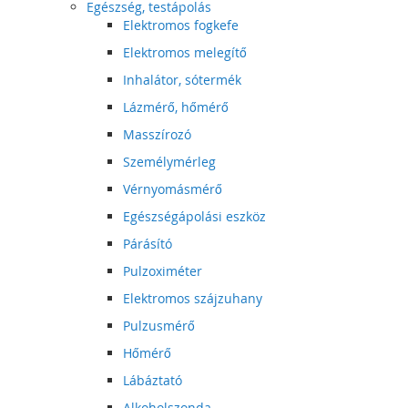
Egészség, testápolás
Elektromos fogkefe
Elektromos melegítő
Inhalátor, sótermék
Lázmérő, hőmérő
Masszírozó
Személymérleg
Vérnyomásmérő
Egészségápolási eszköz
Párásító
Pulzoximéter
Elektromos szájzuhany
Pulzusmérő
Hőmérő
Lábáztató
Alkoholszonda