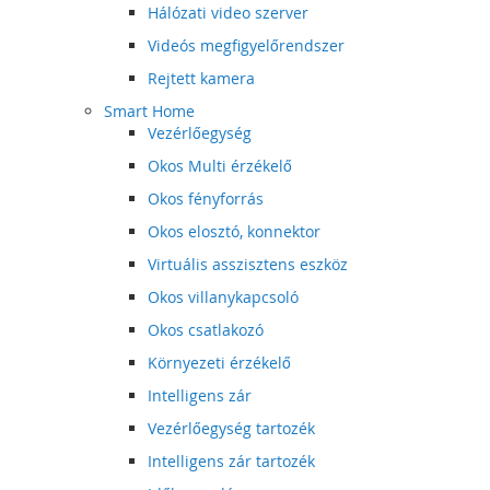
Hálózati video szerver
Videós megfigyelőrendszer
Rejtett kamera
Smart Home
Vezérlőegység
Okos Multi érzékelő
Okos fényforrás
Okos elosztó, konnektor
Virtuális asszisztens eszköz
Okos villanykapcsoló
Okos csatlakozó
Környezeti érzékelő
Intelligens zár
Vezérlőegység tartozék
Intelligens zár tartozék