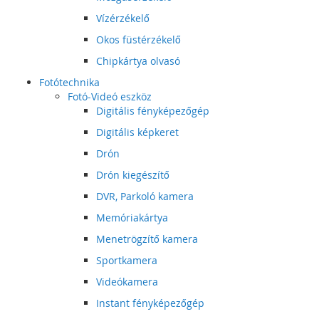
Vízérzékelő
Okos füstérzékelő
Chipkártya olvasó
Fotótechnika
Fotó-Videó eszköz
Digitális fényképezőgép
Digitális képkeret
Drón
Drón kiegészítő
DVR, Parkoló kamera
Memóriakártya
Menetrögzítő kamera
Sportkamera
Videókamera
Instant fényképezőgép