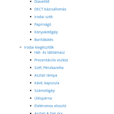
Diavetítő
DECT bázisállomás
Irodai szék
Papírvágó
Könyvkötőgép
Borítókötés
Irodai kiegészítők
Hát- és lábtámasz
Prezentációs eszköz
Széf, Pénzkazetta
Asztali lámpa
Kávé, kapszula
Számológép
Üléspárna
Elektromos elosztó
Asztali & Fali óra