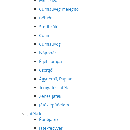
Mellszívó
Cumisüveg melegítő
Bébiőr
Sterilizáló
Cumi
Cumisüveg
Ivópohár
Éjjeli lámpa
Csörgő
Ágynemű, Paplan
Tologatós játék
Zenés játék
Játék építőelem
Játékok
Épitőjáték
Játékfegyver