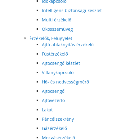
Időkapcsoló
Intelligens biztonsági készlet
Multi érzékelő
Okosszemüveg
Érzékelők, Felügyelet
Ajtó-ablaknyitás érzékelő
Füstérzékelő
Ajtócsengő készlet
Villanykapcsoló
Hő- és nedvességmérő
Ajtócsengő
Ajtóvezérlő
Lakat
Páncélszekrény
Gázérzékelő
Mozgásérzékelő