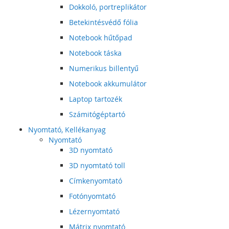
Dokkoló, portreplikátor
Betekintésvédő fólia
Notebook hűtőpad
Notebook táska
Numerikus billentyű
Notebook akkumulátor
Laptop tartozék
Számitógéptartó
Nyomtató, Kellékanyag
Nyomtató
3D nyomtató
3D nyomtató toll
Címkenyomtató
Fotónyomtató
Lézernyomtató
Mátrix nyomtató