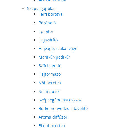
Szépségápolás
Férfi borotva
Bőrápoló
Epilátor
Hajszárító
Hajvágó, szakállvágó
Manikűr-pedikűr
Szőrtelenítő
Hajformázó
Női borotva
Sminktükör
Szépségápolási eszköz
Bőrkeményedés eltávolító
Aroma diffúzor
Bikini borotva