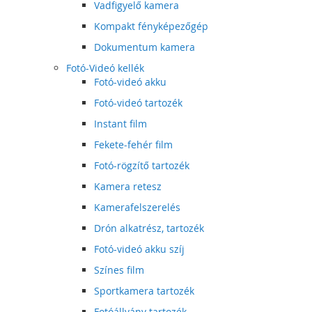
Vadfigyelő kamera
Kompakt fényképezőgép
Dokumentum kamera
Fotó-Videó kellék
Fotó-videó akku
Fotó-videó tartozék
Instant film
Fekete-fehér film
Fotó-rögzítő tartozék
Kamera retesz
Kamerafelszerelés
Drón alkatrész, tartozék
Fotó-videó akku szíj
Színes film
Sportkamera tartozék
Fotóállvány tartozék