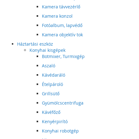
Kamera távvezérlő
Kamera konzol
Fotóalbum, lapvédő
Kamera objektív tok
Háztartási eszköz
Konyhai kisgépek
Botmixer, Turmixgép
Aszaló
Kávédaráló
Ételpároló
Grillsütő
Gyümölcscentrifuga
Kávéfőző
Kenyérpirító
Konyhai robotgép