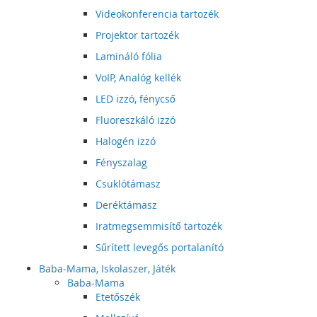
Videokonferencia tartozék
Projektor tartozék
Lamináló fólia
VoIP, Analóg kellék
LED izzó, fénycső
Fluoreszkáló izzó
Halogén izzó
Fényszalag
Csuklótámasz
Deréktámasz
Iratmegsemmisítő tartozék
Sűrített levegős portalanító
Baba-Mama, Iskolaszer, Játék
Baba-Mama
Etetőszék