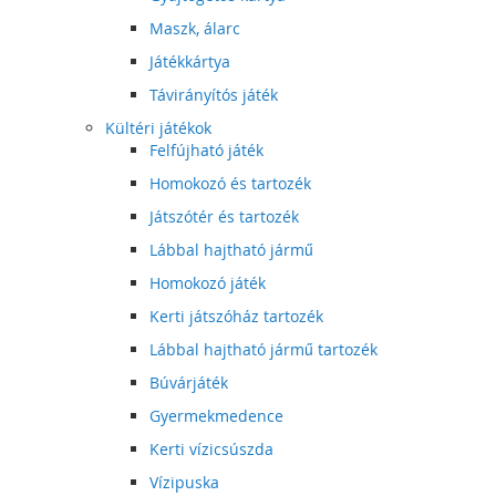
Maszk, álarc
Játékkártya
Távirányítós játék
Kültéri játékok
Felfújható játék
Homokozó és tartozék
Játszótér és tartozék
Lábbal hajtható jármű
Homokozó játék
Kerti játszóház tartozék
Lábbal hajtható jármű tartozék
Búvárjáték
Gyermekmedence
Kerti vízicsúszda
Vízipuska