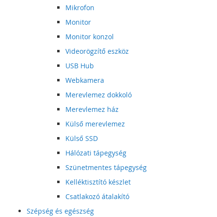
Mikrofon
Monitor
Monitor konzol
Videorögzítő eszköz
USB Hub
Webkamera
Merevlemez dokkoló
Merevlemez ház
Külső merevlemez
Külső SSD
Hálózati tápegység
Szünetmentes tápegység
Kelléktisztító készlet
Csatlakozó átalakító
Szépség és egészség