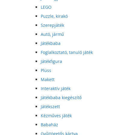
LEGO
Puzzle, kirakó
Szerepjáték
Autó, jármű
Játékbaba
Foglalkoztató, tanuló játék
Játékfigura
Plüss
Makett
Interaktív játék
Játékbaba kiegészítő
Játékszett
Kézműves játék
Babaház
Gyűjtögetős kártya