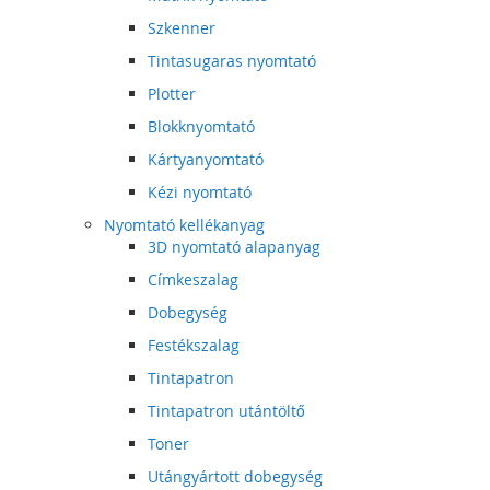
Szkenner
Tintasugaras nyomtató
Plotter
Blokknyomtató
Kártyanyomtató
Kézi nyomtató
Nyomtató kellékanyag
3D nyomtató alapanyag
Címkeszalag
Dobegység
Festékszalag
Tintapatron
Tintapatron utántöltő
Toner
Utángyártott dobegység