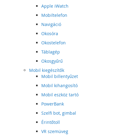
Apple iWatch
Mobiltelefon
Navigáció
Okosóra
Okostelefon
Táblagép
Okosgyűrű
Mobil kiegészítők
Mobil billentyűzet
Mobil kihangosító
Mobil eszköz tartó
PowerBank
Szelfi bot, gimbal
Érintőtoll
VR szemüveg