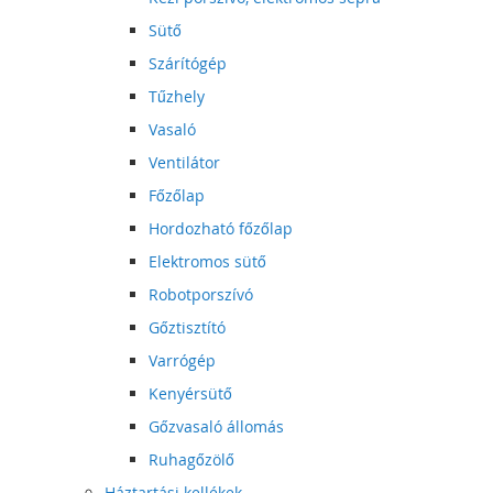
Sütő
Szárítógép
Tűzhely
Vasaló
Ventilátor
Főzőlap
Hordozható főzőlap
Elektromos sütő
Robotporszívó
Gőztisztító
Varrógép
Kenyérsütő
Gőzvasaló állomás
Ruhagőzölő
Háztartási kellékek