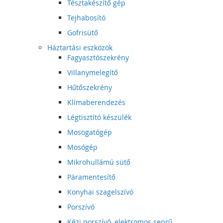
Tésztakészítő gép
Tejhabosító
Gofrisütő
Háztartási eszközök
Fagyasztószekrény
Villanymelegítő
Hűtőszekrény
Klímaberendezés
Légtisztító készülék
Mosogatógép
Mosógép
Mikrohullámú sütő
Páramentesítő
Konyhai szagelszívó
Porszívó
Kézi porszívó, elektromos seprű