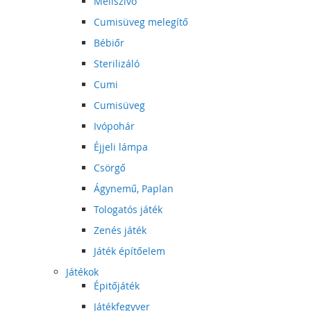
Mellszívó
Cumisüveg melegítő
Bébiőr
Sterilizáló
Cumi
Cumisüveg
Ivópohár
Éjjeli lámpa
Csörgő
Ágynemű, Paplan
Tologatós játék
Zenés játék
Játék építőelem
Játékok
Épitőjáték
Játékfegyver