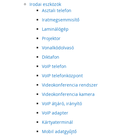
Irodai eszközök
Asztali telefon
Iratmegsemmisítő
Laminálógép
Projektor
Vonalkódolvasó
Diktafon
VoIP telefon
VoIP telefonközpont
Videokonferencia rendszer
Videokonferencia kamera
VoIP átjáró, irányító
VoIP adapter
Kártyaterminál
Mobil adatgyűjtő