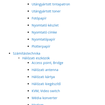
Utángyártott tintapatron
Utángyártott toner
Fotópapír
Nyomtató készlet
Nyomtató címke
Nyomtatópapír
Plotterpapír
Számítástechnika
Hálózati eszközök
Access point, Bridge
Hálózati antenna
Hálózati kártya
Hálózati kiegészítő
KVM, Video switch
Média konverter
Modem