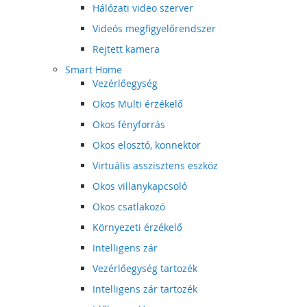
Hálózati video szerver
Videós megfigyelőrendszer
Rejtett kamera
Smart Home
Vezérlőegység
Okos Multi érzékelő
Okos fényforrás
Okos elosztó, konnektor
Virtuális asszisztens eszköz
Okos villanykapcsoló
Okos csatlakozó
Környezeti érzékelő
Intelligens zár
Vezérlőegység tartozék
Intelligens zár tartozék