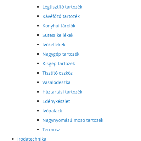
Légtisztító tartozék
Kávéfőző tartozék
Konyhai tárolók
Sütési kellékek
Ivókellékek
Nagygép tartozék
Kisgép tartozék
Tisztító eszköz
Vasalódeszka
Háztartási tartozék
Edénykészlet
Ivópalack
Nagynyomású mosó tartozék
Termosz
Irodatechnika