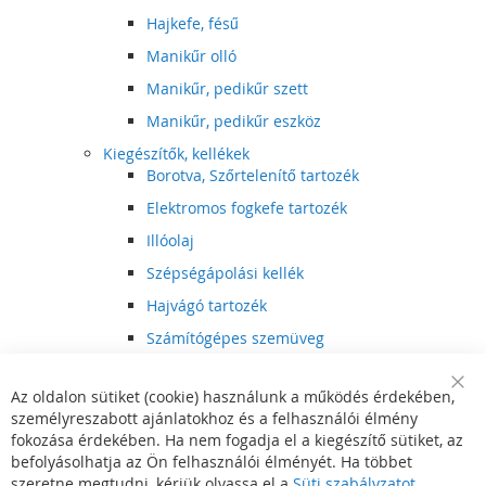
Hajkefe, fésű
Manikűr olló
Manikűr, pedikűr szett
Manikűr, pedikűr eszköz
Kiegészítők, kellékek
Borotva, Szőrtelenítő tartozék
Elektromos fogkefe tartozék
Illóolaj
Szépségápolási kellék
Hajvágó tartozék
Számítógépes szemüveg
Egészségápolási kellék
Az oldalon sütiket (cookie) használunk a működés érdekében,
Hajvágó kiegészítő
Clo
személyreszabott ajánlatokhoz és a felhasználói élmény
Coo
Szórakoztató elektronika
Bar
fokozása érdekében. Ha nem fogadja el a kiegészítő sütiket, az
Multimédia
befolyásolhatja az Ön felhasználói élményét. Ha többet
DVD, BluRay lejátszó
szeretne megtudni, kérjük olvassa el a
Süti szabályzatot