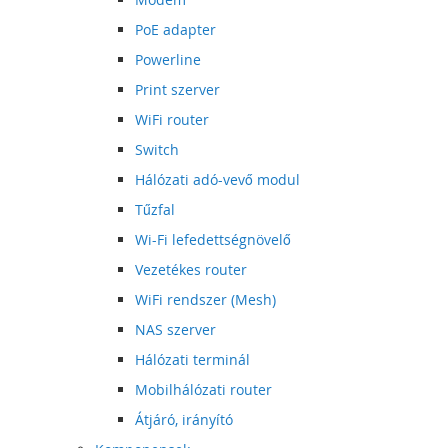
PoE adapter
Powerline
Print szerver
WiFi router
Switch
Hálózati adó-vevő modul
Tűzfal
Wi-Fi lefedettségnövelő
Vezetékes router
WiFi rendszer (Mesh)
NAS szerver
Hálózati terminál
Mobilhálózati router
Átjáró, irányító