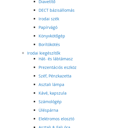
Diavetítő
DECT bázisállomás
Irodai szék
Papírvágó
Könyvkötőgép
Borítókötés
Irodai kiegészítők
Hát- és lábtámasz
Prezentációs eszköz
Széf, Pénzkazetta
Asztali lámpa
Kávé, kapszula
Számológép
Üléspárna
Elektromos elosztó
Asztali & Fali óra