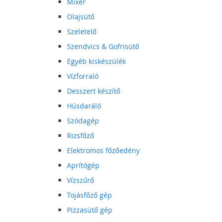
Mixer
Olajsütő
Szeletelő
Szendvics & Gofrisütő
Egyéb kiskészülék
Vízforraló
Desszert készítő
Húsdaráló
Szódagép
Rizsfőző
Elektromos főzőedény
Aprítógép
Vízszűrő
Tojásfőző gép
Pizzasütő gép