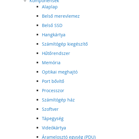
Komponensek
Alaplap
Belső merevlemez
Belső SSD
Hangkártya
Számítógép kiegészítő
Hűtőrendszer
Memória
Optikai meghajtó
Port bővítő
Processzor
Számítógép ház
Szoftver
Tápegység
Videókártya
Áramelosztó egység (PDU)