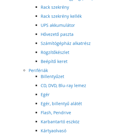
Rack szekrény
Rack szekrény kellék
UPS akkumulátor
Hővezető paszta
Számítógépház alkatrész
Rögzítőkészlet
Beépítő keret
Perifériák
Billentyűzet
CD, DVD, Blu-ray lemez
Egér
Egér, billentyű alátét
Flash, Pendrive
Karbantartó eszköz
Kártyaolvasó