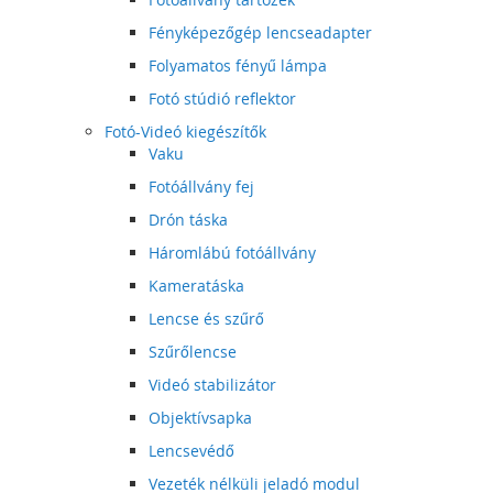
Fényképezőgép lencseadapter
Folyamatos fényű lámpa
Fotó stúdió reflektor
Fotó-Videó kiegészítők
Vaku
Fotóállvány fej
Drón táska
Háromlábú fotóállvány
Kameratáska
Lencse és szűrő
Szűrőlencse
Videó stabilizátor
Objektívsapka
Lencsevédő
Vezeték nélküli jeladó modul