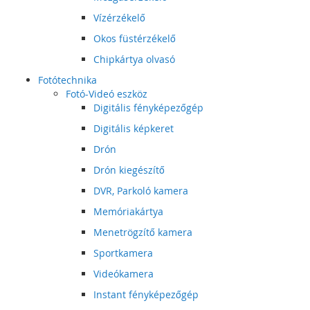
Vízérzékelő
Okos füstérzékelő
Chipkártya olvasó
Fotótechnika
Fotó-Videó eszköz
Digitális fényképezőgép
Digitális képkeret
Drón
Drón kiegészítő
DVR, Parkoló kamera
Memóriakártya
Menetrögzítő kamera
Sportkamera
Videókamera
Instant fényképezőgép