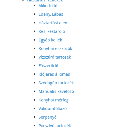
Akku töltő
Edény, Lábas
Háztartási elem
Kés, késtároló
Egyéb kellék
Konyhai eszközök
Vízszűrő tartozék
Fűszerőrlő
Időjárás állomás
Szódagép tartozék
Manuális kávéfőző
Konyhai mérleg
Vákuumfóliázó
Serpenyő
Porszívó tartozék