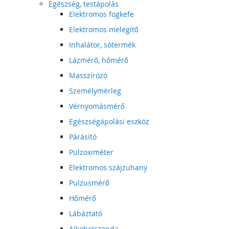
Egészség, testápolás
Elektromos fogkefe
Elektromos melegítő
Inhalátor, sótermék
Lázmérő, hőmérő
Masszírozó
Személymérleg
Vérnyomásmérő
Egészségápolási eszköz
Párásító
Pulzoximéter
Elektromos szájzuhany
Pulzusmérő
Hőmérő
Lábáztató
Alkoholszonda