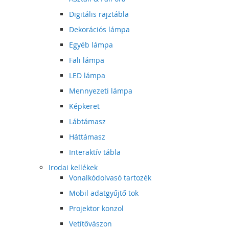
Digitális rajztábla
Dekorációs lámpa
Egyéb lámpa
Fali lámpa
LED lámpa
Mennyezeti lámpa
Képkeret
Lábtámasz
Háttámasz
Interaktív tábla
Irodai kellékek
Vonalkódolvasó tartozék
Mobil adatgyűjtő tok
Projektor konzol
Vetítővászon