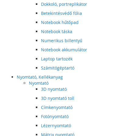
Dokkoló, portreplikátor
Betekintésvédő fólia
Notebook hűtőpad
Notebook táska
Numerikus billentyű
Notebook akkumulátor
Laptop tartozék
Számitógéptartó
Nyomtató, Kellékanyag
Nyomtató
3D nyomtató
3D nyomtató toll
Címkenyomtató
Fotónyomtató
Lézernyomtató
Mátrix nyomtató