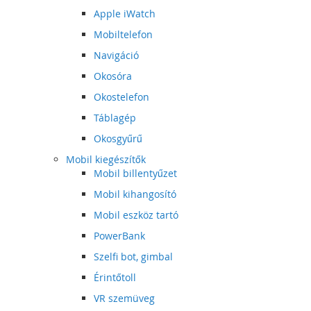
Apple iWatch
Mobiltelefon
Navigáció
Okosóra
Okostelefon
Táblagép
Okosgyűrű
Mobil kiegészítők
Mobil billentyűzet
Mobil kihangosító
Mobil eszköz tartó
PowerBank
Szelfi bot, gimbal
Érintőtoll
VR szemüveg