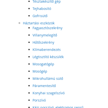
Tésztakészítő gép
Tejhabosító
Gofrisütő
Háztartási eszközök
Fagyasztószekrény
Villanymelegítő
Hűtőszekrény
Klímaberendezés
Légtisztító készülék
Mosogatógép
Mosógép
Mikrohullámú sütő
Páramentesítő
Konyhai szagelszívó
Porszívó
Kézi porszívó, elektromos seprű