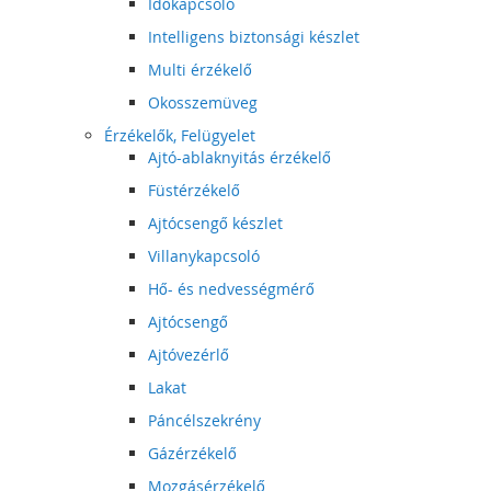
Időkapcsoló
Intelligens biztonsági készlet
Multi érzékelő
Okosszemüveg
Érzékelők, Felügyelet
Ajtó-ablaknyitás érzékelő
Füstérzékelő
Ajtócsengő készlet
Villanykapcsoló
Hő- és nedvességmérő
Ajtócsengő
Ajtóvezérlő
Lakat
Páncélszekrény
Gázérzékelő
Mozgásérzékelő