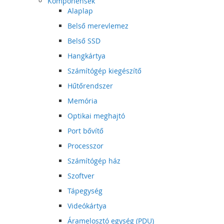
Komponensek
Alaplap
Belső merevlemez
Belső SSD
Hangkártya
Számítógép kiegészítő
Hűtőrendszer
Memória
Optikai meghajtó
Port bővítő
Processzor
Számítógép ház
Szoftver
Tápegység
Videókártya
Áramelosztó egység (PDU)