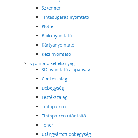
Szkenner
Tintasugaras nyomtató
Plotter
Blokknyomtató
Kártyanyomtató
Kézi nyomtató
Nyomtató kellékanyag
3D nyomtató alapanyag
Címkeszalag
Dobegység
Festékszalag
Tintapatron
Tintapatron utántöltő
Toner
Utángyártott dobegység