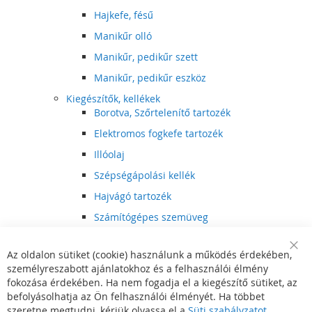
Hajkefe, fésű
Manikűr olló
Manikűr, pedikűr szett
Manikűr, pedikűr eszköz
Kiegészítők, kellékek
Borotva, Szőrtelenítő tartozék
Elektromos fogkefe tartozék
Illóolaj
Szépségápolási kellék
Hajvágó tartozék
Számítógépes szemüveg
Egészségápolási kellék
Az oldalon sütiket (cookie) használunk a működés érdekében,
Hajvágó kiegészítő
Clo
személyreszabott ajánlatokhoz és a felhasználói élmény
Coo
Szórakoztató elektronika
Bar
fokozása érdekében. Ha nem fogadja el a kiegészítő sütiket, az
Multimédia
befolyásolhatja az Ön felhasználói élményét. Ha többet
DVD, BluRay lejátszó
szeretne megtudni, kérjük olvassa el a
Süti szabályzatot