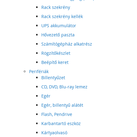
Rack szekrény
Rack szekrény kellék
UPS akkumulátor
Hővezető paszta
Számítógépház alkatrész
Rögzítőkészlet
Beépítő keret
Perifériák
Billentyűzet
CD, DVD, Blu-ray lemez
Egér
Egér, billentyű alátét
Flash, Pendrive
Karbantartó eszköz
Kártyaolvasó