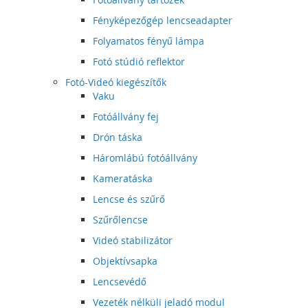
Fényképezőgép lencseadapter
Folyamatos fényű lámpa
Fotó stúdió reflektor
Fotó-Videó kiegészítők
Vaku
Fotóállvány fej
Drón táska
Háromlábú fotóállvány
Kameratáska
Lencse és szűrő
Szűrőlencse
Videó stabilizátor
Objektívsapka
Lencsevédő
Vezeték nélküli jeladó modul