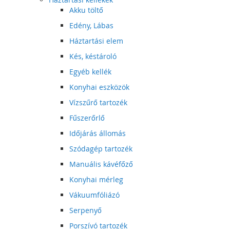
Akku töltő
Edény, Lábas
Háztartási elem
Kés, késtároló
Egyéb kellék
Konyhai eszközök
Vízszűrő tartozék
Fűszerőrlő
Időjárás állomás
Szódagép tartozék
Manuális kávéfőző
Konyhai mérleg
Vákuumfóliázó
Serpenyő
Porszívó tartozék