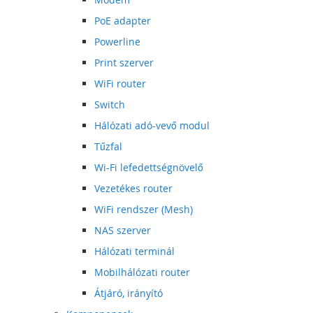
PoE adapter
Powerline
Print szerver
WiFi router
Switch
Hálózati adó-vevő modul
Tűzfal
Wi-Fi lefedettségnövelő
Vezetékes router
WiFi rendszer (Mesh)
NAS szerver
Hálózati terminál
Mobilhálózati router
Átjáró, irányító