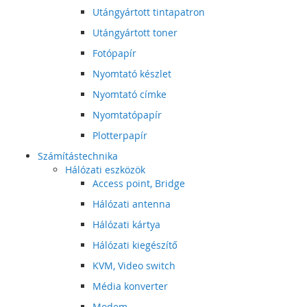
Utángyártott tintapatron
Utángyártott toner
Fotópapír
Nyomtató készlet
Nyomtató címke
Nyomtatópapír
Plotterpapír
Számítástechnika
Hálózati eszközök
Access point, Bridge
Hálózati antenna
Hálózati kártya
Hálózati kiegészítő
KVM, Video switch
Média konverter
Modem