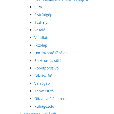
Sütő
Szárítógép
Tűzhely
Vasaló
Ventilátor
Főzőlap
Hordozható főzőlap
Elektromos sütő
Robotporszívó
Gőztisztító
Varrógép
Kenyérsütő
Gőzvasaló állomás
Ruhagőzölő
Háztartási kellékek