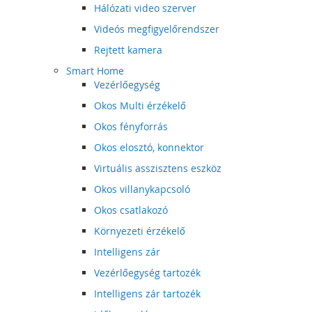
Hálózati video szerver
Videós megfigyelőrendszer
Rejtett kamera
Smart Home
Vezérlőegység
Okos Multi érzékelő
Okos fényforrás
Okos elosztó, konnektor
Virtuális asszisztens eszköz
Okos villanykapcsoló
Okos csatlakozó
Környezeti érzékelő
Intelligens zár
Vezérlőegység tartozék
Intelligens zár tartozék