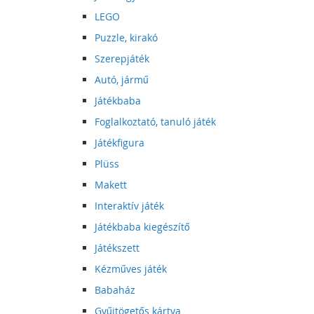
LEGO
Puzzle, kirakó
Szerepjáték
Autó, jármű
Játékbaba
Foglalkoztató, tanuló játék
Játékfigura
Plüss
Makett
Interaktív játék
Játékbaba kiegészítő
Játékszett
Kézműves játék
Babaház
Gyűjtögetős kártya