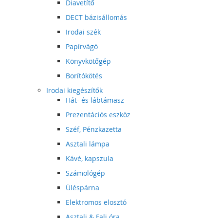
Diavetítő
DECT bázisállomás
Irodai szék
Papírvágó
Könyvkötőgép
Borítókötés
Irodai kiegészítők
Hát- és lábtámasz
Prezentációs eszköz
Széf, Pénzkazetta
Asztali lámpa
Kávé, kapszula
Számológép
Üléspárna
Elektromos elosztó
Asztali & Fali óra