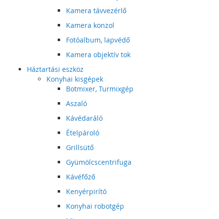
Kamera távvezérlő
Kamera konzol
Fotóalbum, lapvédő
Kamera objektív tok
Háztartási eszköz
Konyhai kisgépek
Botmixer, Turmixgép
Aszaló
Kávédaráló
Ételpároló
Grillsütő
Gyümölcscentrifuga
Kávéfőző
Kenyérpirító
Konyhai robotgép