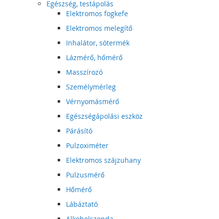
Egészség, testápolás
Elektromos fogkefe
Elektromos melegítő
Inhalátor, sótermék
Lázmérő, hőmérő
Masszírozó
Személymérleg
Vérnyomásmérő
Egészségápolási eszköz
Párásító
Pulzoximéter
Elektromos szájzuhany
Pulzusmérő
Hőmérő
Lábáztató
Alkoholszonda