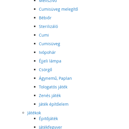
Mellszívó
Cumisüveg melegítő
Bébiőr
Sterilizáló
Cumi
Cumisüveg
Ivópohár
Éjjeli lámpa
Csörgő
Ágynemű, Paplan
Tologatós játék
Zenés játék
Játék építőelem
Játékok
Épitőjáték
Játékfegyver