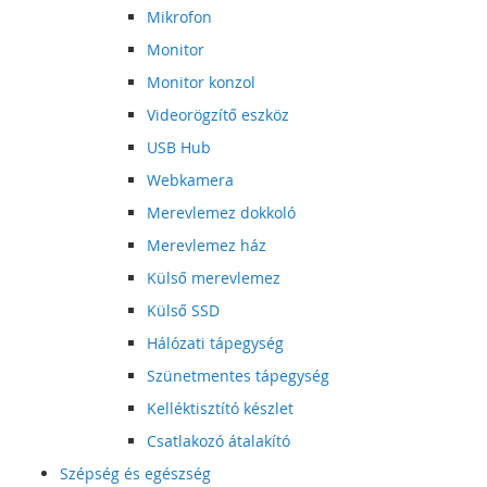
Mikrofon
Monitor
Monitor konzol
Videorögzítő eszköz
USB Hub
Webkamera
Merevlemez dokkoló
Merevlemez ház
Külső merevlemez
Külső SSD
Hálózati tápegység
Szünetmentes tápegység
Kelléktisztító készlet
Csatlakozó átalakító
Szépség és egészség