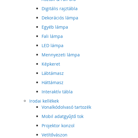
Digitális rajztábla
Dekorációs lámpa
Egyéb lámpa
Fali lámpa
LED lámpa
Mennyezeti lámpa
Képkeret
Lábtámasz
Háttámasz
Interaktív tábla
Irodai kellékek
Vonalkódolvasó tartozék
Mobil adatgyűjtő tok
Projektor konzol
Vetítővászon