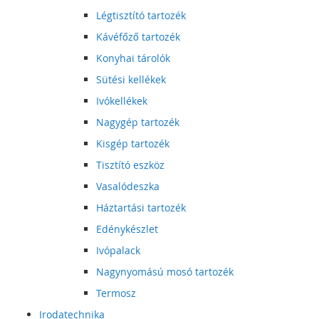
Légtisztító tartozék
Kávéfőző tartozék
Konyhai tárolók
Sütési kellékek
Ivókellékek
Nagygép tartozék
Kisgép tartozék
Tisztító eszköz
Vasalódeszka
Háztartási tartozék
Edénykészlet
Ivópalack
Nagynyomású mosó tartozék
Termosz
Irodatechnika