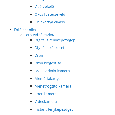
Vízérzékelő
Okos füstérzékelő
Chipkártya olvasó
Fotótechnika
Fotó-Videó eszköz
Digitális fényképezőgép
Digitális képkeret
Drón
Drón kiegészítő
DVR, Parkoló kamera
Memóriakártya
Menetrögzítő kamera
Sportkamera
Videókamera
Instant fényképezőgép