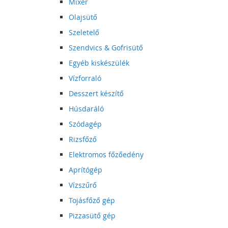
Mixer
Olajsütő
Szeletelő
Szendvics & Gofrisütő
Egyéb kiskészülék
Vízforraló
Desszert készítő
Húsdaráló
Szódagép
Rizsfőző
Elektromos főzőedény
Aprítógép
Vízszűrő
Tojásfőző gép
Pizzasütő gép