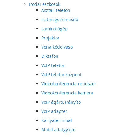
Irodai eszközök
Asztali telefon
Iratmegsemmisítő
Laminálógép
Projektor
Vonalkódolvasó
Diktafon
VoIP telefon
VoIP telefonközpont
Videokonferencia rendszer
Videokonferencia kamera
VoIP átjáró, irányító
VoIP adapter
Kártyaterminál
Mobil adatgyűjtő