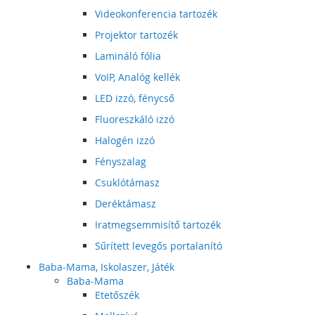
Videokonferencia tartozék
Projektor tartozék
Lamináló fólia
VoIP, Analóg kellék
LED izzó, fénycső
Fluoreszkáló izzó
Halogén izzó
Fényszalag
Csuklótámasz
Deréktámasz
Iratmegsemmisítő tartozék
Sűrített levegős portalanító
Baba-Mama, Iskolaszer, Játék
Baba-Mama
Etetőszék