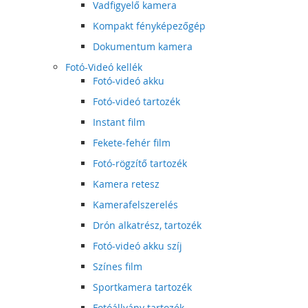
Vadfigyelő kamera
Kompakt fényképezőgép
Dokumentum kamera
Fotó-Videó kellék
Fotó-videó akku
Fotó-videó tartozék
Instant film
Fekete-fehér film
Fotó-rögzítő tartozék
Kamera retesz
Kamerafelszerelés
Drón alkatrész, tartozék
Fotó-videó akku szíj
Színes film
Sportkamera tartozék
Fotóállvány tartozék