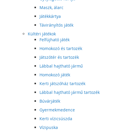
Maszk, álarc
Játékkártya
Távirányítós játék
Kültéri játékok
Felfújható játék
Homokozó és tartozék
Játszótér és tartozék
Lábbal hajtható jármű
Homokozó játék
Kerti játszóház tartozék
Lábbal hajtható jármű tartozék
Búvárjáték
Gyermekmedence
Kerti vízicsúszda
Vízipuska