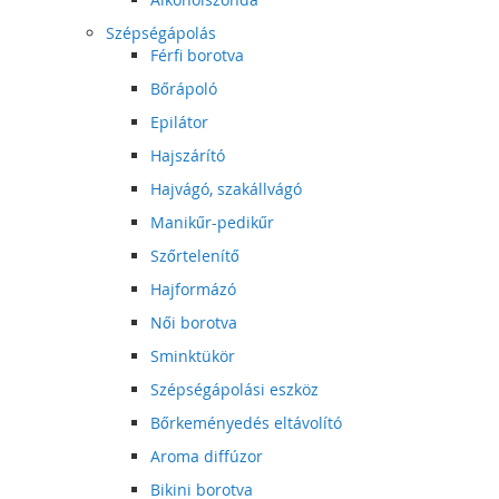
Szépségápolás
Férfi borotva
Bőrápoló
Epilátor
Hajszárító
Hajvágó, szakállvágó
Manikűr-pedikűr
Szőrtelenítő
Hajformázó
Női borotva
Sminktükör
Szépségápolási eszköz
Bőrkeményedés eltávolító
Aroma diffúzor
Bikini borotva