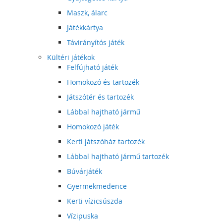
Maszk, álarc
Játékkártya
Távirányítós játék
Kültéri játékok
Felfújható játék
Homokozó és tartozék
Játszótér és tartozék
Lábbal hajtható jármű
Homokozó játék
Kerti játszóház tartozék
Lábbal hajtható jármű tartozék
Búvárjáték
Gyermekmedence
Kerti vízicsúszda
Vízipuska