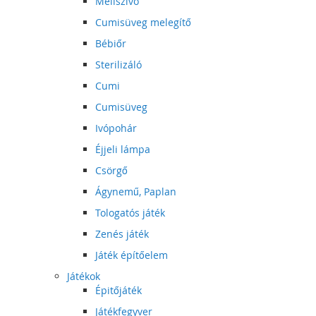
Mellszívó
Cumisüveg melegítő
Bébiőr
Sterilizáló
Cumi
Cumisüveg
Ivópohár
Éjjeli lámpa
Csörgő
Ágynemű, Paplan
Tologatós játék
Zenés játék
Játék építőelem
Játékok
Épitőjáték
Játékfegyver