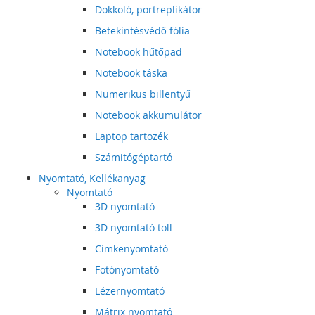
Dokkoló, portreplikátor
Betekintésvédő fólia
Notebook hűtőpad
Notebook táska
Numerikus billentyű
Notebook akkumulátor
Laptop tartozék
Számitógéptartó
Nyomtató, Kellékanyag
Nyomtató
3D nyomtató
3D nyomtató toll
Címkenyomtató
Fotónyomtató
Lézernyomtató
Mátrix nyomtató