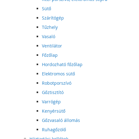
Sütő
Szárítógép
Tűzhely
Vasaló
Ventilátor
Főzőlap
Hordozható főzőlap
Elektromos sütő
Robotporszívó
Gőztisztító
Varrógép
Kenyérsütő
Gőzvasaló állomás
Ruhagőzölő
Háztartási kellékek