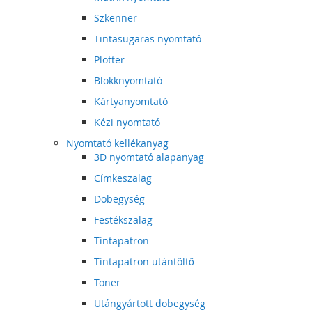
Szkenner
Tintasugaras nyomtató
Plotter
Blokknyomtató
Kártyanyomtató
Kézi nyomtató
Nyomtató kellékanyag
3D nyomtató alapanyag
Címkeszalag
Dobegység
Festékszalag
Tintapatron
Tintapatron utántöltő
Toner
Utángyártott dobegység