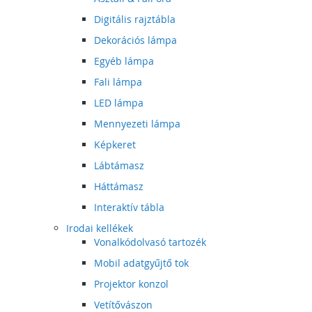
Digitális rajztábla
Dekorációs lámpa
Egyéb lámpa
Fali lámpa
LED lámpa
Mennyezeti lámpa
Képkeret
Lábtámasz
Háttámasz
Interaktív tábla
Irodai kellékek
Vonalkódolvasó tartozék
Mobil adatgyűjtő tok
Projektor konzol
Vetítővászon