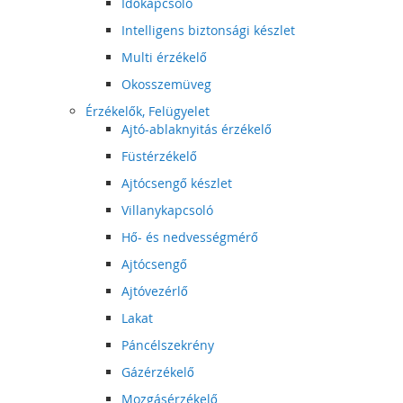
Időkapcsoló
Intelligens biztonsági készlet
Multi érzékelő
Okosszemüveg
Érzékelők, Felügyelet
Ajtó-ablaknyitás érzékelő
Füstérzékelő
Ajtócsengő készlet
Villanykapcsoló
Hő- és nedvességmérő
Ajtócsengő
Ajtóvezérlő
Lakat
Páncélszekrény
Gázérzékelő
Mozgásérzékelő