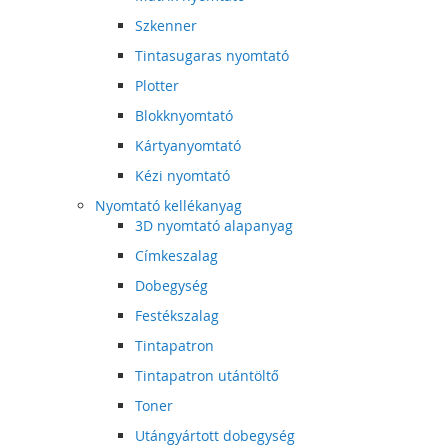
Szkenner
Tintasugaras nyomtató
Plotter
Blokknyomtató
Kártyanyomtató
Kézi nyomtató
Nyomtató kellékanyag
3D nyomtató alapanyag
Címkeszalag
Dobegység
Festékszalag
Tintapatron
Tintapatron utántöltő
Toner
Utángyártott dobegység