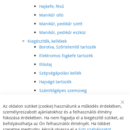
Hajkefe, fésű
Manikűr olló
Manikűr, pedikűr szett
Manikűr, pedikűr eszköz
Kiegészítők, kellékek
Borotva, Szőrtelenítő tartozék
Elektromos fogkefe tartozék
Illóolaj
Szépségápolási kellék
Hajvágó tartozék
Számítógépes szemüveg
Egészségápolási kellék
Az oldalon sütiket (cookie) használunk a működés érdekében,
Hajvágó kiegészítő
Clo
személyreszabott ajánlatokhoz és a felhasználói élmény
Coo
Szórakoztató elektronika
Bar
fokozása érdekében. Ha nem fogadja el a kiegészítő sütiket, az
Multimédia
befolyásolhatja az Ön felhasználói élményét. Ha többet
DVD, BluRay lejátszó
szeretne megtudni, kérjük olvassa el a
Süti szabályzatot