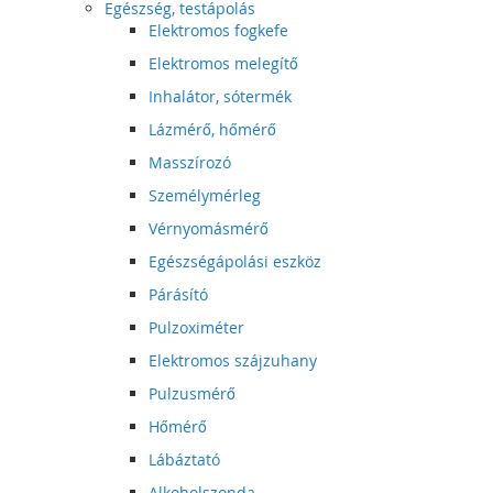
Egészség, testápolás
Elektromos fogkefe
Elektromos melegítő
Inhalátor, sótermék
Lázmérő, hőmérő
Masszírozó
Személymérleg
Vérnyomásmérő
Egészségápolási eszköz
Párásító
Pulzoximéter
Elektromos szájzuhany
Pulzusmérő
Hőmérő
Lábáztató
Alkoholszonda