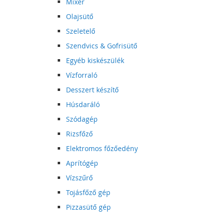
Mixer
Olajsütő
Szeletelő
Szendvics & Gofrisütő
Egyéb kiskészülék
Vízforraló
Desszert készítő
Húsdaráló
Szódagép
Rizsfőző
Elektromos főzőedény
Aprítógép
Vízszűrő
Tojásfőző gép
Pizzasütő gép