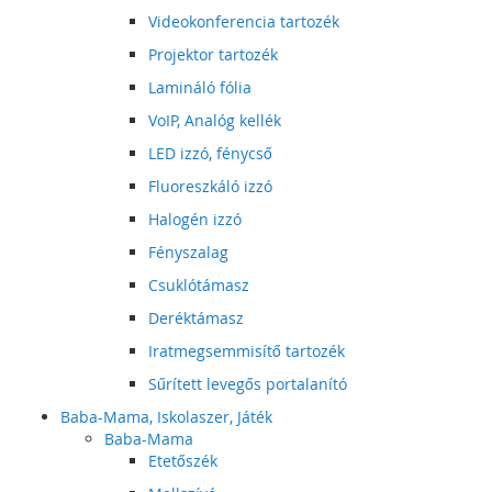
Videokonferencia tartozék
Projektor tartozék
Lamináló fólia
VoIP, Analóg kellék
LED izzó, fénycső
Fluoreszkáló izzó
Halogén izzó
Fényszalag
Csuklótámasz
Deréktámasz
Iratmegsemmisítő tartozék
Sűrített levegős portalanító
Baba-Mama, Iskolaszer, Játék
Baba-Mama
Etetőszék