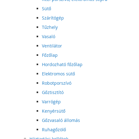
Sütő
Szárítógép
Tűzhely
Vasaló
Ventilátor
Főzőlap
Hordozható főzőlap
Elektromos sütő
Robotporszívó
Gőztisztító
Varrógép
Kenyérsütő
Gőzvasaló állomás
Ruhagőzölő
Háztartási kellékek