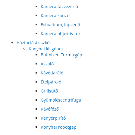
Kamera távvezérlő
Kamera konzol
Fotóalbum, lapvédő
Kamera objektív tok
Háztartási eszköz
Konyhai kisgépek
Botmixer, Turmixgép
Aszaló
Kávédaráló
Ételpároló
Grillsütő
Gyümölcscentrifuga
Kávéfőző
Kenyérpirító
Konyhai robotgép