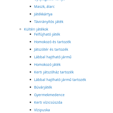
Maszk, álarc
Játékkártya
Távirányítós játék
Kültéri játékok
Felfújható játék
Homokozó és tartozék
Játszótér és tartozék
Lábbal hajtható jármű
Homokozó játék
Kerti játszóház tartozék
Lábbal hajtható jármű tartozék
Búvárjáték
Gyermekmedence
Kerti vízicsúszda
Vízipuska