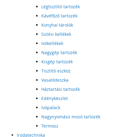
Légtisztító tartozék
Kávéfőző tartozék
Konyhai tárolók
Sütési kellékek
Ivókellékek
Nagygép tartozék
Kisgép tartozék
Tisztító eszköz
Vasalódeszka
Háztartási tartozék
Edénykészlet
Ivópalack
Nagynyomású mosó tartozék
Termosz
Irodatechnika