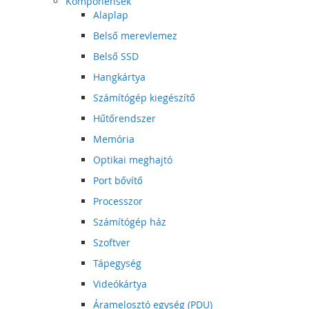
Komponensek
Alaplap
Belső merevlemez
Belső SSD
Hangkártya
Számítógép kiegészítő
Hűtőrendszer
Memória
Optikai meghajtó
Port bővítő
Processzor
Számítógép ház
Szoftver
Tápegység
Videókártya
Áramelosztó egység (PDU)