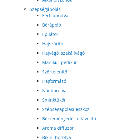
Szépségápolás
Férfi borotva
Bőrápoló
Epilátor
Hajszárító
Hajvágó, szakállvágó
Manikűr-pedikűr
Szőrtelenítő
Hajformázó
Női borotva
Sminktükör
Szépségápolási eszköz
Bőrkeményedés eltávolító
Aroma diffúzor
Bikini borotva