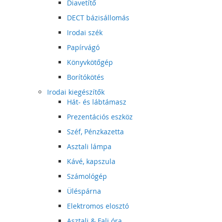
Diavetítő
DECT bázisállomás
Irodai szék
Papírvágó
Könyvkötőgép
Borítókötés
Irodai kiegészítők
Hát- és lábtámasz
Prezentációs eszköz
Széf, Pénzkazetta
Asztali lámpa
Kávé, kapszula
Számológép
Üléspárna
Elektromos elosztó
Asztali & Fali óra