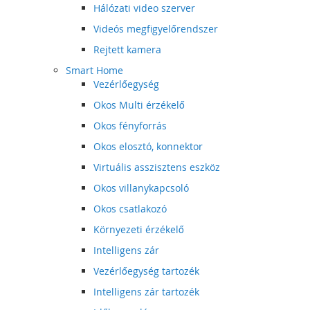
Hálózati video szerver
Videós megfigyelőrendszer
Rejtett kamera
Smart Home
Vezérlőegység
Okos Multi érzékelő
Okos fényforrás
Okos elosztó, konnektor
Virtuális asszisztens eszköz
Okos villanykapcsoló
Okos csatlakozó
Környezeti érzékelő
Intelligens zár
Vezérlőegység tartozék
Intelligens zár tartozék