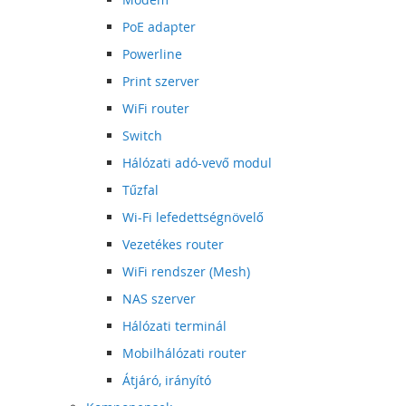
PoE adapter
Powerline
Print szerver
WiFi router
Switch
Hálózati adó-vevő modul
Tűzfal
Wi-Fi lefedettségnövelő
Vezetékes router
WiFi rendszer (Mesh)
NAS szerver
Hálózati terminál
Mobilhálózati router
Átjáró, irányító