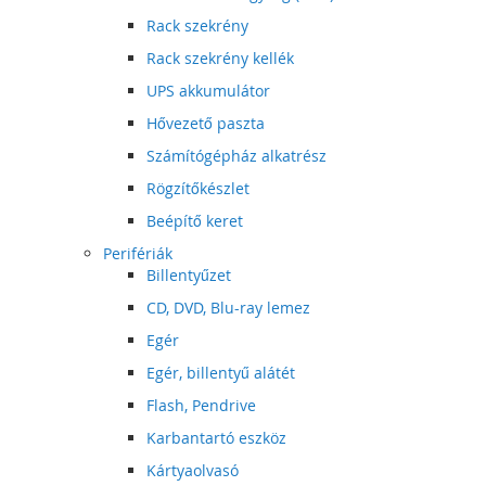
Rack szekrény
Rack szekrény kellék
UPS akkumulátor
Hővezető paszta
Számítógépház alkatrész
Rögzítőkészlet
Beépítő keret
Perifériák
Billentyűzet
CD, DVD, Blu-ray lemez
Egér
Egér, billentyű alátét
Flash, Pendrive
Karbantartó eszköz
Kártyaolvasó