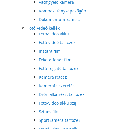
Vadfigyelő kamera
Kompakt fényképezőgép
Dokumentum kamera
Fotó-Videó kellék
Fotó-videó akku
Fotó-videó tartozék
Instant film
Fekete-fehér film
Fotó-rögzítő tartozék
Kamera retesz
Kamerafelszerelés
Drón alkatrész, tartozék
Fotó-videó akku szíj
Színes film
Sportkamera tartozék
Fotóállvány tartozék