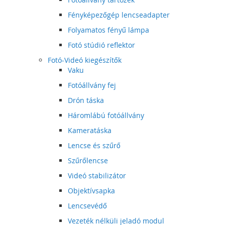
Fényképezőgép lencseadapter
Folyamatos fényű lámpa
Fotó stúdió reflektor
Fotó-Videó kiegészítők
Vaku
Fotóállvány fej
Drón táska
Háromlábú fotóállvány
Kameratáska
Lencse és szűrő
Szűrőlencse
Videó stabilizátor
Objektívsapka
Lencsevédő
Vezeték nélküli jeladó modul