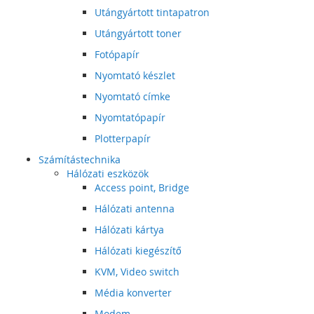
Utángyártott tintapatron
Utángyártott toner
Fotópapír
Nyomtató készlet
Nyomtató címke
Nyomtatópapír
Plotterpapír
Számítástechnika
Hálózati eszközök
Access point, Bridge
Hálózati antenna
Hálózati kártya
Hálózati kiegészítő
KVM, Video switch
Média konverter
Modem