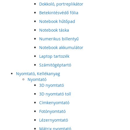
Dokkoló, portreplikátor
Betekintésvédő fólia
Notebook hűtőpad
Notebook táska
Numerikus billentyű
Notebook akkumulátor
Laptop tartozék
Számitógéptartó
Nyomtató, Kellékanyag
Nyomtató
3D nyomtató
3D nyomtató toll
Címkenyomtató
Fotónyomtató
Lézernyomtató
Mátrix nyomtató