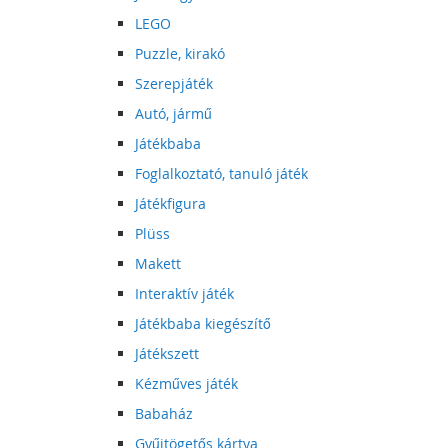
LEGO
Puzzle, kirakó
Szerepjáték
Autó, jármű
Játékbaba
Foglalkoztató, tanuló játék
Játékfigura
Plüss
Makett
Interaktív játék
Játékbaba kiegészítő
Játékszett
Kézműves játék
Babaház
Gyűjtögetős kártya