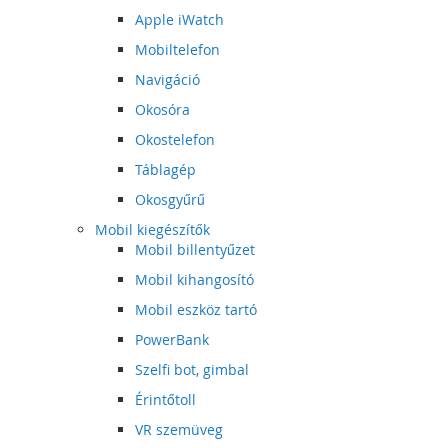
Apple iWatch
Mobiltelefon
Navigáció
Okosóra
Okostelefon
Táblagép
Okosgyűrű
Mobil kiegészítők
Mobil billentyűzet
Mobil kihangosító
Mobil eszköz tartó
PowerBank
Szelfi bot, gimbal
Érintőtoll
VR szemüveg