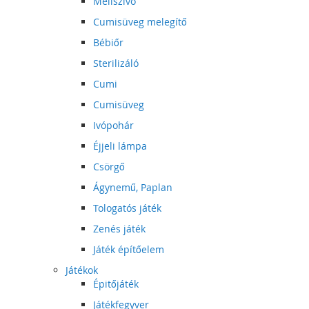
Mellszívó
Cumisüveg melegítő
Bébiőr
Sterilizáló
Cumi
Cumisüveg
Ivópohár
Éjjeli lámpa
Csörgő
Ágynemű, Paplan
Tologatós játék
Zenés játék
Játék építőelem
Játékok
Épitőjáték
Játékfegyver