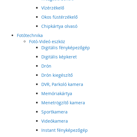
Vízérzékelő
Okos füstérzékelő
Chipkártya olvasó
Fotótechnika
Fotó-Videó eszköz
Digitális fényképezőgép
Digitális képkeret
Drón
Drón kiegészítő
DVR, Parkoló kamera
Memóriakártya
Menetrögzítő kamera
Sportkamera
Videókamera
Instant fényképezőgép