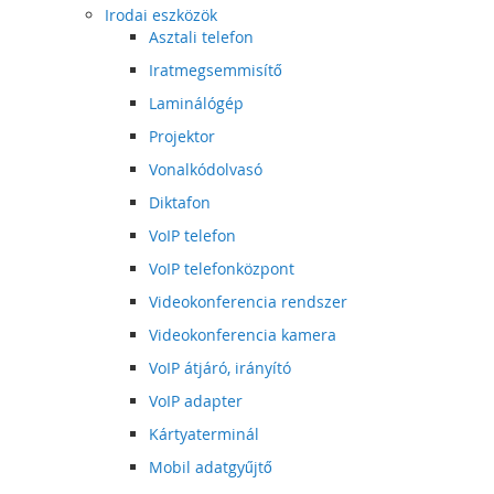
Irodai eszközök
Asztali telefon
Iratmegsemmisítő
Laminálógép
Projektor
Vonalkódolvasó
Diktafon
VoIP telefon
VoIP telefonközpont
Videokonferencia rendszer
Videokonferencia kamera
VoIP átjáró, irányító
VoIP adapter
Kártyaterminál
Mobil adatgyűjtő