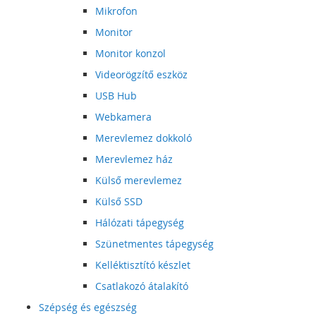
Mikrofon
Monitor
Monitor konzol
Videorögzítő eszköz
USB Hub
Webkamera
Merevlemez dokkoló
Merevlemez ház
Külső merevlemez
Külső SSD
Hálózati tápegység
Szünetmentes tápegység
Kelléktisztító készlet
Csatlakozó átalakító
Szépség és egészség