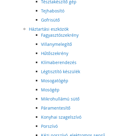
Tésztakészítő gép
Tejhabosító
Gofrisütő
Háztartási eszközök
Fagyasztószekrény
Villanymelegítő
Hűtőszekrény
Klímaberendezés
Légtisztító készülék
Mosogatógép
Mosógép
Mikrohullámú sütő
Páramentesítő
Konyhai szagelszívó
Porszívó
Kézi porszívó, elektromos seprű