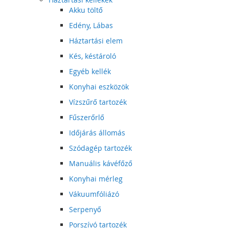
Akku töltő
Edény, Lábas
Háztartási elem
Kés, késtároló
Egyéb kellék
Konyhai eszközök
Vízszűrő tartozék
Fűszerőrlő
Időjárás állomás
Szódagép tartozék
Manuális kávéfőző
Konyhai mérleg
Vákuumfóliázó
Serpenyő
Porszívó tartozék