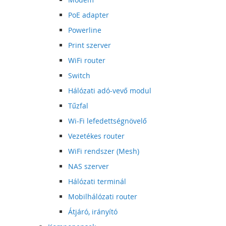
PoE adapter
Powerline
Print szerver
WiFi router
Switch
Hálózati adó-vevő modul
Tűzfal
Wi-Fi lefedettségnövelő
Vezetékes router
WiFi rendszer (Mesh)
NAS szerver
Hálózati terminál
Mobilhálózati router
Átjáró, irányító