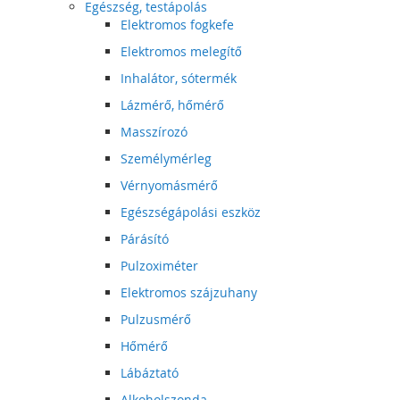
Egészség, testápolás
Elektromos fogkefe
Elektromos melegítő
Inhalátor, sótermék
Lázmérő, hőmérő
Masszírozó
Személymérleg
Vérnyomásmérő
Egészségápolási eszköz
Párásító
Pulzoximéter
Elektromos szájzuhany
Pulzusmérő
Hőmérő
Lábáztató
Alkoholszonda