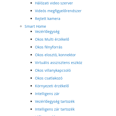
Hálózati video szerver
Videós megfigyelőrendszer
Rejtett kamera
Smart Home
Vezérlőegység
Okos Multi érzékelő
Okos fényforrás
Okos elosztó, konnektor
Virtuális asszisztens eszköz
Okos villanykapcsoló
Okos csatlakozó
Környezeti érzékelő
Intelligens zár
Vezérlőegység tartozék
Intelligens zár tartozék