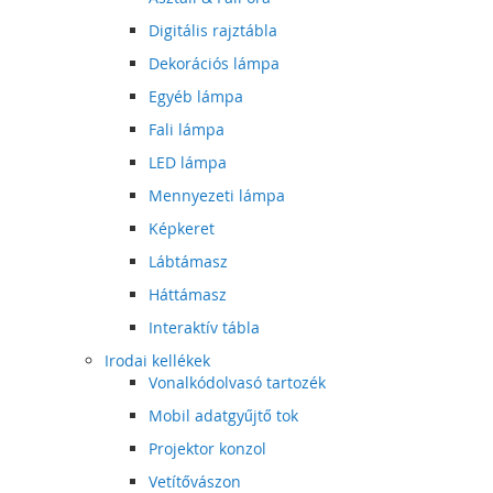
Digitális rajztábla
Dekorációs lámpa
Egyéb lámpa
Fali lámpa
LED lámpa
Mennyezeti lámpa
Képkeret
Lábtámasz
Háttámasz
Interaktív tábla
Irodai kellékek
Vonalkódolvasó tartozék
Mobil adatgyűjtő tok
Projektor konzol
Vetítővászon