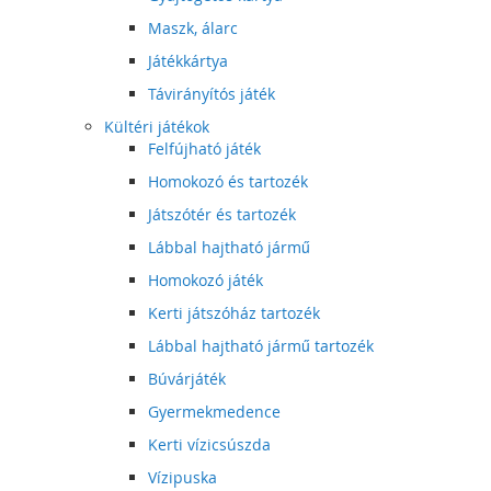
Maszk, álarc
Játékkártya
Távirányítós játék
Kültéri játékok
Felfújható játék
Homokozó és tartozék
Játszótér és tartozék
Lábbal hajtható jármű
Homokozó játék
Kerti játszóház tartozék
Lábbal hajtható jármű tartozék
Búvárjáték
Gyermekmedence
Kerti vízicsúszda
Vízipuska