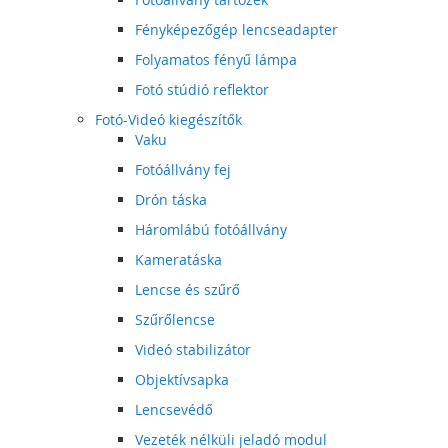
Fényképezőgép lencseadapter
Folyamatos fényű lámpa
Fotó stúdió reflektor
Fotó-Videó kiegészítők
Vaku
Fotóállvány fej
Drón táska
Háromlábú fotóállvány
Kameratáska
Lencse és szűrő
Szűrőlencse
Videó stabilizátor
Objektívsapka
Lencsevédő
Vezeték nélküli jeladó modul