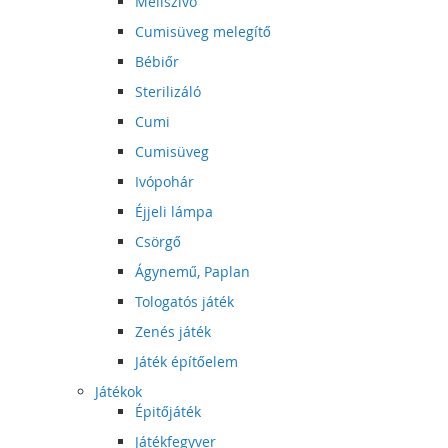
Mellszívó
Cumisüveg melegítő
Bébiőr
Sterilizáló
Cumi
Cumisüveg
Ivópohár
Éjjeli lámpa
Csörgő
Ágynemű, Paplan
Tologatós játék
Zenés játék
Játék építőelem
Játékok
Épitőjáték
Játékfegyver