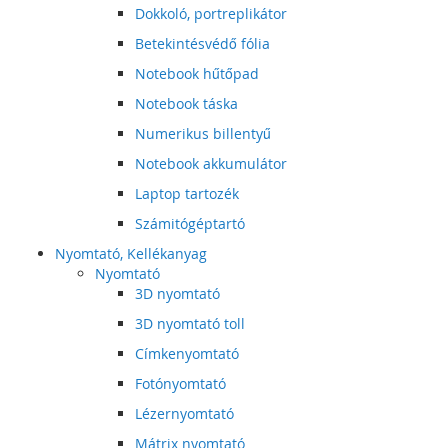
Dokkoló, portreplikátor
Betekintésvédő fólia
Notebook hűtőpad
Notebook táska
Numerikus billentyű
Notebook akkumulátor
Laptop tartozék
Számitógéptartó
Nyomtató, Kellékanyag
Nyomtató
3D nyomtató
3D nyomtató toll
Címkenyomtató
Fotónyomtató
Lézernyomtató
Mátrix nyomtató