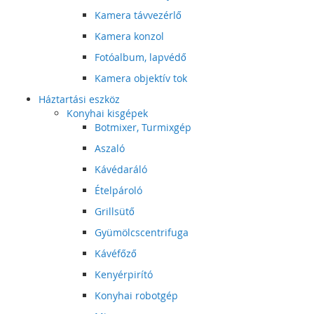
Kamera távvezérlő
Kamera konzol
Fotóalbum, lapvédő
Kamera objektív tok
Háztartási eszköz
Konyhai kisgépek
Botmixer, Turmixgép
Aszaló
Kávédaráló
Ételpároló
Grillsütő
Gyümölcscentrifuga
Kávéfőző
Kenyérpirító
Konyhai robotgép