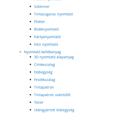
Szkenner
Tintasugaras nyomtató
Plotter
Blokknyomtató
Kártyanyomtató
Kézi nyomtató
Nyomtató kellékanyag
3D nyomtató alapanyag
Címkeszalag
Dobegység
Festékszalag
Tintapatron
Tintapatron utántöltő
Toner
Utángyártott dobegység