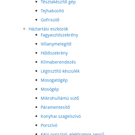
Tésztakészítő gép
Tejhabosító
Gofrisütő
Háztartási eszközök
Fagyasztószekrény
Villanymelegítő
Hűtőszekrény
Klímaberendezés
Légtisztító készülék
Mosogatógép
Mosógép
Mikrohullámú sütő
Páramentesítő
Konyhai szagelszívó
Porszívó
Kézi porszívó, elektromos seprű