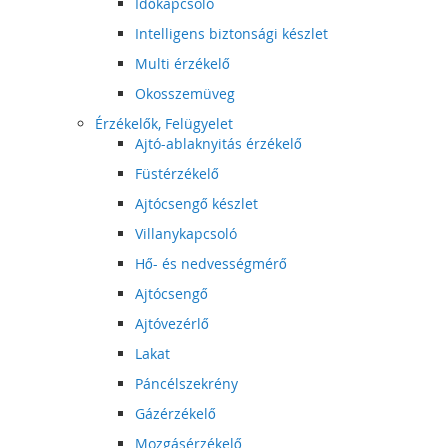
Időkapcsoló
Intelligens biztonsági készlet
Multi érzékelő
Okosszemüveg
Érzékelők, Felügyelet
Ajtó-ablaknyitás érzékelő
Füstérzékelő
Ajtócsengő készlet
Villanykapcsoló
Hő- és nedvességmérő
Ajtócsengő
Ajtóvezérlő
Lakat
Páncélszekrény
Gázérzékelő
Mozgásérzékelő