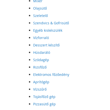
Mixer
Olajsütő
Szeletelő
Szendvics & Gofrisütő
Egyéb kiskészülék
Vízforraló
Desszert készítő
Húsdaráló
Szódagép
Rizsfőző
Elektromos főzőedény
Aprítógép
Vízszűrő
Tojásfőző gép
Pizzasütő gép