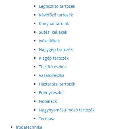
Légtisztító tartozék
Kávéfőző tartozék
Konyhai tárolók
Sütési kellékek
Ivókellékek
Nagygép tartozék
Kisgép tartozék
Tisztító eszköz
Vasalódeszka
Háztartási tartozék
Edénykészlet
Ivópalack
Nagynyomású mosó tartozék
Termosz
Irodatechnika