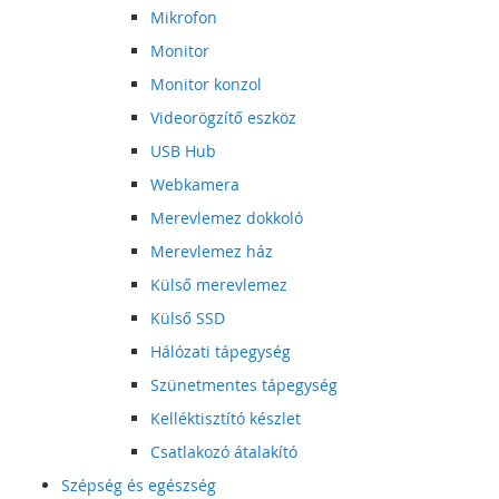
Mikrofon
Monitor
Monitor konzol
Videorögzítő eszköz
USB Hub
Webkamera
Merevlemez dokkoló
Merevlemez ház
Külső merevlemez
Külső SSD
Hálózati tápegység
Szünetmentes tápegység
Kelléktisztító készlet
Csatlakozó átalakító
Szépség és egészség