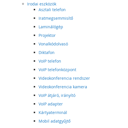
Irodai eszközök
Asztali telefon
Iratmegsemmisítő
Laminálógép
Projektor
Vonalkódolvasó
Diktafon
VoIP telefon
VoIP telefonközpont
Videokonferencia rendszer
Videokonferencia kamera
VoIP átjáró, irányító
VoIP adapter
Kártyaterminál
Mobil adatgyűjtő