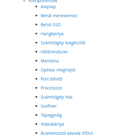
Komponensek
Alaplap
Belső merevlemez
Belső SSD
Hangkártya
Számítógép kiegészítő
Hűtőrendszer
Memória
Optikai meghajtó
Port bővítő
Processzor
Számítógép ház
Szoftver
Tápegység
Videókártya
Áramelosztó egység (PDU)