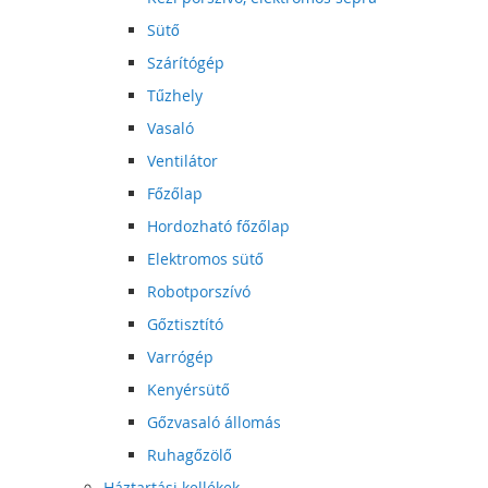
Sütő
Szárítógép
Tűzhely
Vasaló
Ventilátor
Főzőlap
Hordozható főzőlap
Elektromos sütő
Robotporszívó
Gőztisztító
Varrógép
Kenyérsütő
Gőzvasaló állomás
Ruhagőzölő
Háztartási kellékek