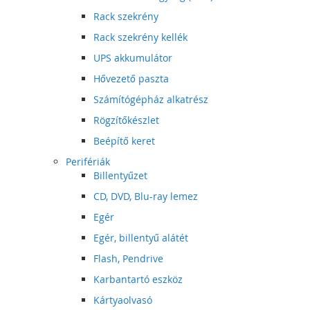
Rack szekrény
Rack szekrény kellék
UPS akkumulátor
Hővezető paszta
Számítógépház alkatrész
Rögzítőkészlet
Beépítő keret
Perifériák
Billentyűzet
CD, DVD, Blu-ray lemez
Egér
Egér, billentyű alátét
Flash, Pendrive
Karbantartó eszköz
Kártyaolvasó