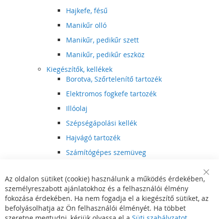
Hajkefe, fésű
Manikűr olló
Manikűr, pedikűr szett
Manikűr, pedikűr eszköz
Kiegészítők, kellékek
Borotva, Szőrtelenítő tartozék
Elektromos fogkefe tartozék
Illóolaj
Szépségápolási kellék
Hajvágó tartozék
Számítógépes szemüveg
Egészségápolási kellék
Az oldalon sütiket (cookie) használunk a működés érdekében,
Hajvágó kiegészítő
Clo
személyreszabott ajánlatokhoz és a felhasználói élmény
Coo
Szórakoztató elektronika
Bar
fokozása érdekében. Ha nem fogadja el a kiegészítő sütiket, az
Multimédia
befolyásolhatja az Ön felhasználói élményét. Ha többet
DVD, BluRay lejátszó
szeretne megtudni, kérjük olvassa el a
Süti szabályzatot