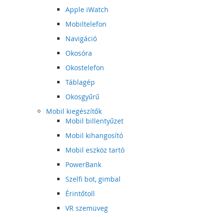
Apple iWatch
Mobiltelefon
Navigáció
Okosóra
Okostelefon
Táblagép
Okosgyűrű
Mobil kiegészítők
Mobil billentyűzet
Mobil kihangosító
Mobil eszköz tartó
PowerBank
Szelfi bot, gimbal
Érintőtoll
VR szemüveg