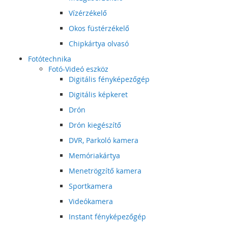
Vízérzékelő
Okos füstérzékelő
Chipkártya olvasó
Fotótechnika
Fotó-Videó eszköz
Digitális fényképezőgép
Digitális képkeret
Drón
Drón kiegészítő
DVR, Parkoló kamera
Memóriakártya
Menetrögzítő kamera
Sportkamera
Videókamera
Instant fényképezőgép