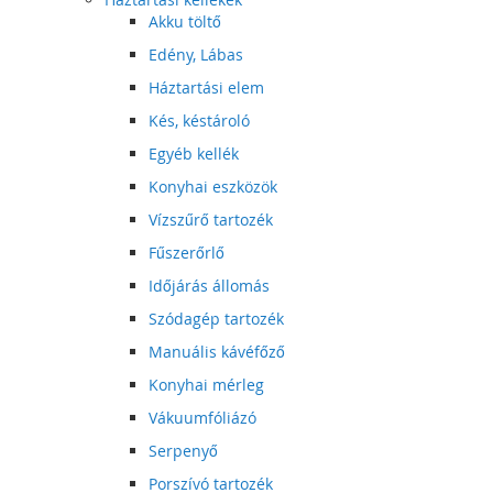
Akku töltő
Edény, Lábas
Háztartási elem
Kés, késtároló
Egyéb kellék
Konyhai eszközök
Vízszűrő tartozék
Fűszerőrlő
Időjárás állomás
Szódagép tartozék
Manuális kávéfőző
Konyhai mérleg
Vákuumfóliázó
Serpenyő
Porszívó tartozék