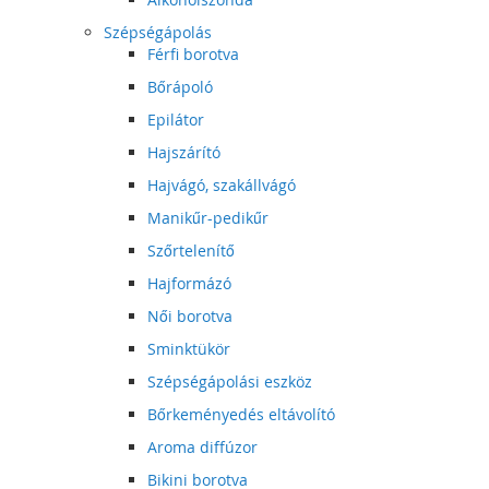
Szépségápolás
Férfi borotva
Bőrápoló
Epilátor
Hajszárító
Hajvágó, szakállvágó
Manikűr-pedikűr
Szőrtelenítő
Hajformázó
Női borotva
Sminktükör
Szépségápolási eszköz
Bőrkeményedés eltávolító
Aroma diffúzor
Bikini borotva