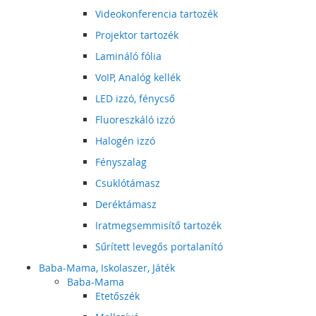
Videokonferencia tartozék
Projektor tartozék
Lamináló fólia
VoIP, Analóg kellék
LED izzó, fénycső
Fluoreszkáló izzó
Halogén izzó
Fényszalag
Csuklótámasz
Deréktámasz
Iratmegsemmisítő tartozék
Sűrített levegős portalanító
Baba-Mama, Iskolaszer, Játék
Baba-Mama
Etetőszék