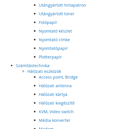
Utángyártott tintapatron
Utángyártott toner
Fotópapír
Nyomtató készlet
Nyomtató címke
Nyomtatópapír
Plotterpapír
Számítástechnika
Hálózati eszközök
Access point, Bridge
Hálózati antenna
Hálózati kártya
Hálózati kiegészítő
KVM, Video switch
Média konverter
Modem