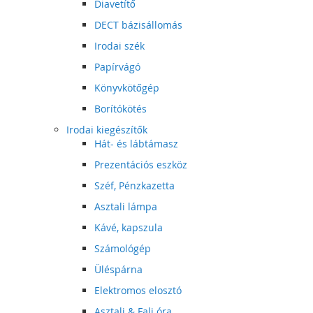
Diavetítő
DECT bázisállomás
Irodai szék
Papírvágó
Könyvkötőgép
Borítókötés
Irodai kiegészítők
Hát- és lábtámasz
Prezentációs eszköz
Széf, Pénzkazetta
Asztali lámpa
Kávé, kapszula
Számológép
Üléspárna
Elektromos elosztó
Asztali & Fali óra