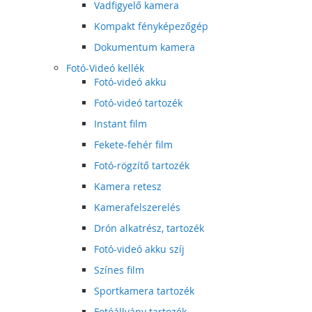
Vadfigyelő kamera
Kompakt fényképezőgép
Dokumentum kamera
Fotó-Videó kellék
Fotó-videó akku
Fotó-videó tartozék
Instant film
Fekete-fehér film
Fotó-rögzítő tartozék
Kamera retesz
Kamerafelszerelés
Drón alkatrész, tartozék
Fotó-videó akku szíj
Színes film
Sportkamera tartozék
Fotóállvány tartozék