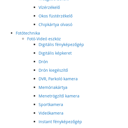
Vízérzékelő
Okos füstérzékelő
Chipkártya olvasó
Fotótechnika
Fotó-Videó eszköz
Digitális fényképezőgép
Digitális képkeret
Drón
Drón kiegészítő
DVR, Parkoló kamera
Memóriakártya
Menetrögzítő kamera
Sportkamera
Videókamera
Instant fényképezőgép