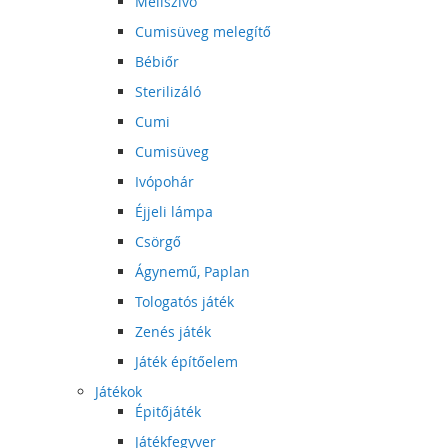
Mellszívó
Cumisüveg melegítő
Bébiőr
Sterilizáló
Cumi
Cumisüveg
Ivópohár
Éjjeli lámpa
Csörgő
Ágynemű, Paplan
Tologatós játék
Zenés játék
Játék építőelem
Játékok
Épitőjáték
Játékfegyver