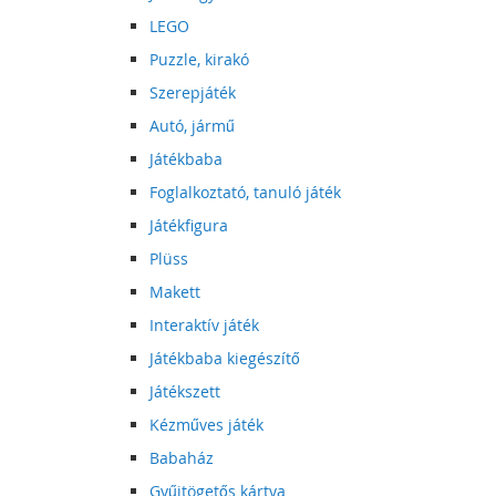
LEGO
Puzzle, kirakó
Szerepjáték
Autó, jármű
Játékbaba
Foglalkoztató, tanuló játék
Játékfigura
Plüss
Makett
Interaktív játék
Játékbaba kiegészítő
Játékszett
Kézműves játék
Babaház
Gyűjtögetős kártya