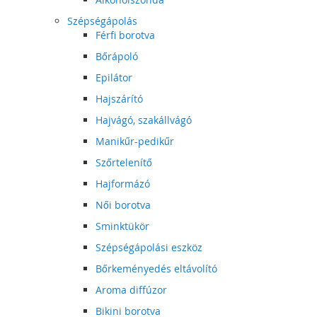
Szépségápolás
Férfi borotva
Bőrápoló
Epilátor
Hajszárító
Hajvágó, szakállvágó
Manikűr-pedikűr
Szőrtelenítő
Hajformázó
Női borotva
Sminktükör
Szépségápolási eszköz
Bőrkeményedés eltávolító
Aroma diffúzor
Bikini borotva