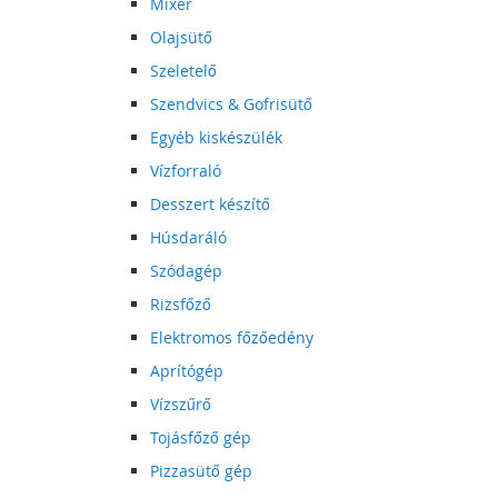
Mixer
Olajsütő
Szeletelő
Szendvics & Gofrisütő
Egyéb kiskészülék
Vízforraló
Desszert készítő
Húsdaráló
Szódagép
Rizsfőző
Elektromos főzőedény
Aprítógép
Vízszűrő
Tojásfőző gép
Pizzasütő gép