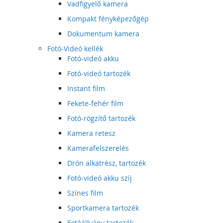
Vadfigyelő kamera
Kompakt fényképezőgép
Dokumentum kamera
Fotó-Videó kellék
Fotó-videó akku
Fotó-videó tartozék
Instant film
Fekete-fehér film
Fotó-rögzítő tartozék
Kamera retesz
Kamerafelszerelés
Drón alkatrész, tartozék
Fotó-videó akku szíj
Színes film
Sportkamera tartozék
Fotóállvány tartozék