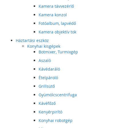
Kamera távvezérlő
Kamera konzol
Fotóalbum, lapvédő
Kamera objektív tok
Háztartási eszköz
Konyhai kisgépek
Botmixer, Turmixgép
Aszaló
Kávédaráló
Ételpároló
Grillsütő
Gyümölcscentrifuga
Kávéfőző
Kenyérpirító
Konyhai robotgép