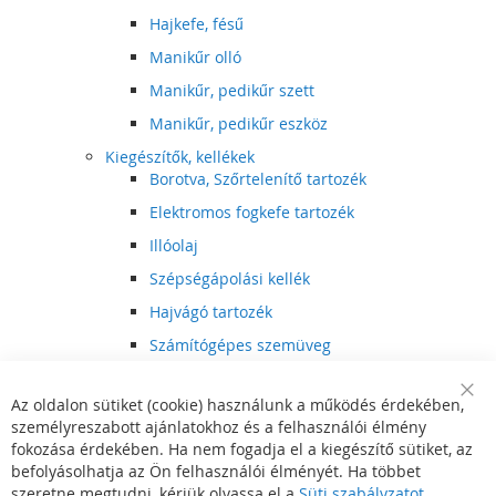
Hajkefe, fésű
Manikűr olló
Manikűr, pedikűr szett
Manikűr, pedikűr eszköz
Kiegészítők, kellékek
Borotva, Szőrtelenítő tartozék
Elektromos fogkefe tartozék
Illóolaj
Szépségápolási kellék
Hajvágó tartozék
Számítógépes szemüveg
Egészségápolási kellék
Az oldalon sütiket (cookie) használunk a működés érdekében,
Hajvágó kiegészítő
Clo
személyreszabott ajánlatokhoz és a felhasználói élmény
Coo
Szórakoztató elektronika
Bar
fokozása érdekében. Ha nem fogadja el a kiegészítő sütiket, az
Multimédia
befolyásolhatja az Ön felhasználói élményét. Ha többet
DVD, BluRay lejátszó
szeretne megtudni, kérjük olvassa el a
Süti szabályzatot