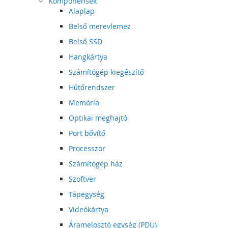
Komponensek
Alaplap
Belső merevlemez
Belső SSD
Hangkártya
Számítógép kiegészítő
Hűtőrendszer
Memória
Optikai meghajtó
Port bővítő
Processzor
Számítógép ház
Szoftver
Tápegység
Videókártya
Áramelosztó egység (PDU)