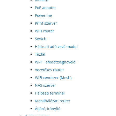
PoE adapter
Powerline
Print szerver
WiFi router
Switch
Hálózati adó-vevő modul
Tűzfal
Wi-Fi lefedettségnövelő
Vezetékes router
WiFi rendszer (Mesh)
NAS szerver
Hálózati terminál
Mobilhálózati router
Átjáró, irányító