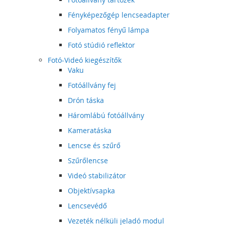
Fényképezőgép lencseadapter
Folyamatos fényű lámpa
Fotó stúdió reflektor
Fotó-Videó kiegészítők
Vaku
Fotóállvány fej
Drón táska
Háromlábú fotóállvány
Kameratáska
Lencse és szűrő
Szűrőlencse
Videó stabilizátor
Objektívsapka
Lencsevédő
Vezeték nélküli jeladó modul