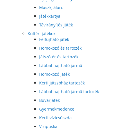
Maszk, álarc
Játékkártya
Távirányítós játék
Kültéri játékok
Felfújható játék
Homokozó és tartozék
Játszótér és tartozék
Lábbal hajtható jármű
Homokozó játék
Kerti játszóház tartozék
Lábbal hajtható jármű tartozék
Búvárjáték
Gyermekmedence
Kerti vízicsúszda
Vízipuska