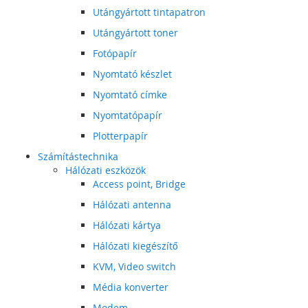
Utángyártott tintapatron
Utángyártott toner
Fotópapír
Nyomtató készlet
Nyomtató címke
Nyomtatópapír
Plotterpapír
Számítástechnika
Hálózati eszközök
Access point, Bridge
Hálózati antenna
Hálózati kártya
Hálózati kiegészítő
KVM, Video switch
Média konverter
Modem