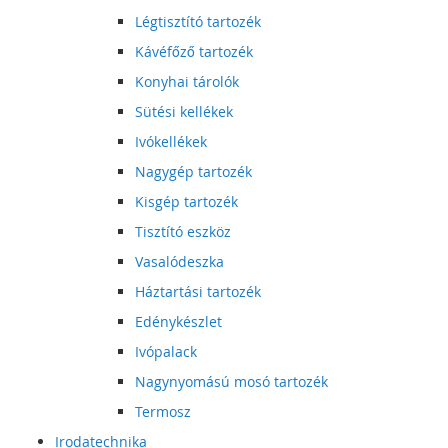
Légtisztító tartozék
Kávéfőző tartozék
Konyhai tárolók
Sütési kellékek
Ivókellékek
Nagygép tartozék
Kisgép tartozék
Tisztító eszköz
Vasalódeszka
Háztartási tartozék
Edénykészlet
Ivópalack
Nagynyomású mosó tartozék
Termosz
Irodatechnika