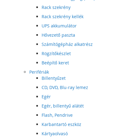
Rack szekrény
Rack szekrény kellék
UPS akkumulátor
Hővezető paszta
Számítógépház alkatrész
Rögzítőkészlet
Beépítő keret
Perifériák
Billentyűzet
CD, DVD, Blu-ray lemez
Egér
Egér, billentyű alátét
Flash, Pendrive
Karbantartó eszköz
Kártyaolvasó