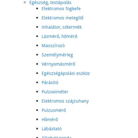
Egészség, testápolás
Elektromos fogkefe
Elektromos melegítő
Inhalátor, sótermék
Lázmérő, hőmérő
Masszírozó
Személymérleg
Vérnyomásmérő
Egészségápolási eszköz
Párásító
Pulzoximéter
Elektromos szájzuhany
Pulzusmérő
Hőmérő
Lábáztató
Alkoholszonda