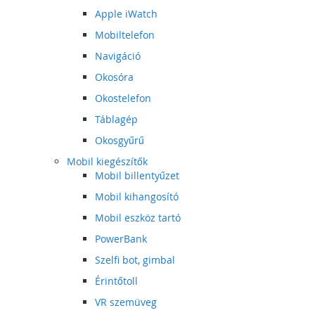
Apple iWatch
Mobiltelefon
Navigáció
Okosóra
Okostelefon
Táblagép
Okosgyűrű
Mobil kiegészítők
Mobil billentyűzet
Mobil kihangosító
Mobil eszköz tartó
PowerBank
Szelfi bot, gimbal
Érintőtoll
VR szemüveg