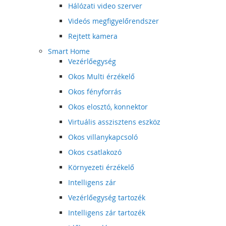
Hálózati video szerver
Videós megfigyelőrendszer
Rejtett kamera
Smart Home
Vezérlőegység
Okos Multi érzékelő
Okos fényforrás
Okos elosztó, konnektor
Virtuális asszisztens eszköz
Okos villanykapcsoló
Okos csatlakozó
Környezeti érzékelő
Intelligens zár
Vezérlőegység tartozék
Intelligens zár tartozék