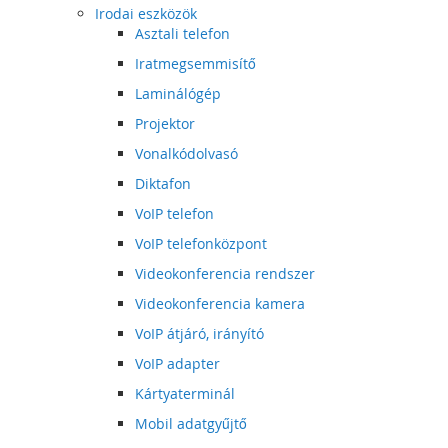
Irodai eszközök
Asztali telefon
Iratmegsemmisítő
Laminálógép
Projektor
Vonalkódolvasó
Diktafon
VoIP telefon
VoIP telefonközpont
Videokonferencia rendszer
Videokonferencia kamera
VoIP átjáró, irányító
VoIP adapter
Kártyaterminál
Mobil adatgyűjtő