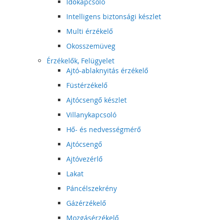
Időkapcsoló
Intelligens biztonsági készlet
Multi érzékelő
Okosszemüveg
Érzékelők, Felügyelet
Ajtó-ablaknyitás érzékelő
Füstérzékelő
Ajtócsengő készlet
Villanykapcsoló
Hő- és nedvességmérő
Ajtócsengő
Ajtóvezérlő
Lakat
Páncélszekrény
Gázérzékelő
Mozgásérzékelő