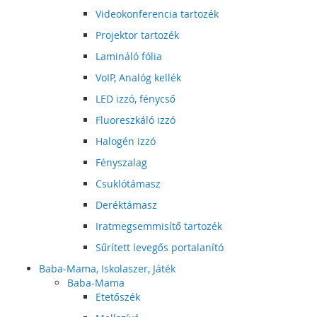
Videokonferencia tartozék
Projektor tartozék
Lamináló fólia
VoIP, Analóg kellék
LED izzó, fénycső
Fluoreszkáló izzó
Halogén izzó
Fényszalag
Csuklótámasz
Deréktámasz
Iratmegsemmisítő tartozék
Sűrített levegős portalanító
Baba-Mama, Iskolaszer, Játék
Baba-Mama
Etetőszék