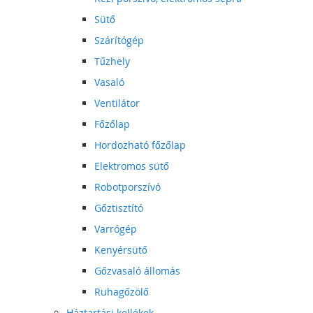
Sütő
Szárítógép
Tűzhely
Vasaló
Ventilátor
Főzőlap
Hordozható főzőlap
Elektromos sütő
Robotporszívó
Gőztisztító
Varrógép
Kenyérsütő
Gőzvasaló állomás
Ruhagőzölő
Háztartási kellékek