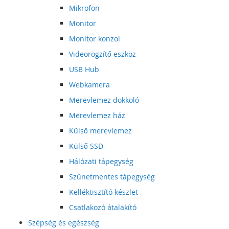
Mikrofon
Monitor
Monitor konzol
Videorögzítő eszköz
USB Hub
Webkamera
Merevlemez dokkoló
Merevlemez ház
Külső merevlemez
Külső SSD
Hálózati tápegység
Szünetmentes tápegység
Kelléktisztító készlet
Csatlakozó átalakító
Szépség és egészség