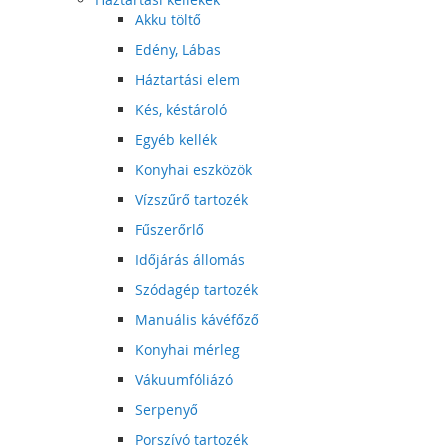
Akku töltő
Edény, Lábas
Háztartási elem
Kés, késtároló
Egyéb kellék
Konyhai eszközök
Vízszűrő tartozék
Fűszerőrlő
Időjárás állomás
Szódagép tartozék
Manuális kávéfőző
Konyhai mérleg
Vákuumfóliázó
Serpenyő
Porszívó tartozék