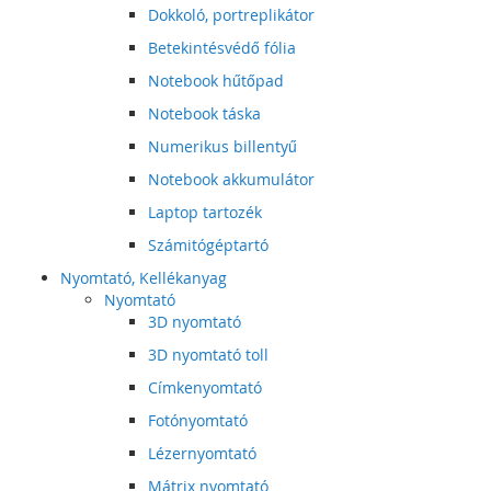
Dokkoló, portreplikátor
Betekintésvédő fólia
Notebook hűtőpad
Notebook táska
Numerikus billentyű
Notebook akkumulátor
Laptop tartozék
Számitógéptartó
Nyomtató, Kellékanyag
Nyomtató
3D nyomtató
3D nyomtató toll
Címkenyomtató
Fotónyomtató
Lézernyomtató
Mátrix nyomtató