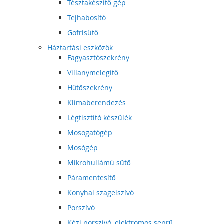
Tésztakészítő gép
Tejhabosító
Gofrisütő
Háztartási eszközök
Fagyasztószekrény
Villanymelegítő
Hűtőszekrény
Klímaberendezés
Légtisztító készülék
Mosogatógép
Mosógép
Mikrohullámú sütő
Páramentesítő
Konyhai szagelszívó
Porszívó
Kézi porszívó, elektromos seprű