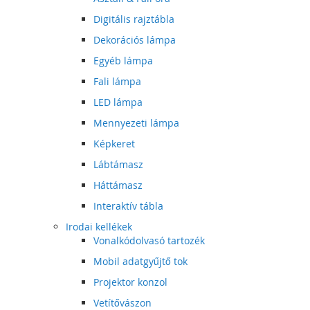
Digitális rajztábla
Dekorációs lámpa
Egyéb lámpa
Fali lámpa
LED lámpa
Mennyezeti lámpa
Képkeret
Lábtámasz
Háttámasz
Interaktív tábla
Irodai kellékek
Vonalkódolvasó tartozék
Mobil adatgyűjtő tok
Projektor konzol
Vetítővászon