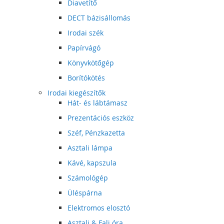
Diavetítő
DECT bázisállomás
Irodai szék
Papírvágó
Könyvkötőgép
Borítókötés
Irodai kiegészítők
Hát- és lábtámasz
Prezentációs eszköz
Széf, Pénzkazetta
Asztali lámpa
Kávé, kapszula
Számológép
Üléspárna
Elektromos elosztó
Asztali & Fali óra