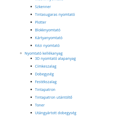
Szkenner
Tintasugaras nyomtató
Plotter
Blokknyomtató
Kártyanyomtató
Kézi nyomtató
Nyomtató kellékanyag
3D nyomtató alapanyag
Címkeszalag
Dobegység
Festékszalag
Tintapatron
Tintapatron utántöltő
Toner
Utángyártott dobegység