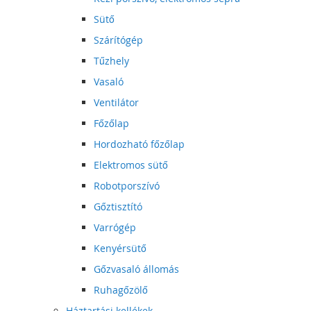
Sütő
Szárítógép
Tűzhely
Vasaló
Ventilátor
Főzőlap
Hordozható főzőlap
Elektromos sütő
Robotporszívó
Gőztisztító
Varrógép
Kenyérsütő
Gőzvasaló állomás
Ruhagőzölő
Háztartási kellékek