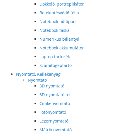
Dokkoló, portreplikátor
Betekintésvédő fólia
Notebook hűtőpad
Notebook táska
Numerikus billentyű
Notebook akkumulátor
Laptop tartozék
Számitógéptartó
Nyomtató, Kellékanyag
Nyomtató
3D nyomtató
3D nyomtató toll
Címkenyomtató
Fotónyomtató
Lézernyomtató
Mátrix nyomtató