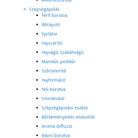
Szépségápolás
Férfi borotva
Bőrápoló
Epilátor
Hajszárító
Hajvágó, szakállvágó
Manikűr-pedikűr
Szőrtelenítő
Hajformázó
Női borotva
Sminktükör
Szépségápolási eszköz
Bőrkeményedés eltávolító
Aroma diffúzor
Bikini borotva