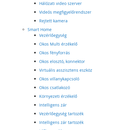
Hálózati video szerver
Videós megfigyelőrendszer
Rejtett kamera
Smart Home
Vezérlőegység
Okos Multi érzékelő
Okos fényforrás
Okos elosztó, konnektor
Virtuális asszisztens eszköz
Okos villanykapcsoló
Okos csatlakozó
Környezeti érzékelő
Intelligens zár
Vezérlőegység tartozék
Intelligens zár tartozék