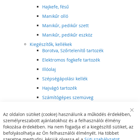
Hajkefe, fésű
Manikűr olló
Manikűr, pedikűr szett
Manikűr, pedikűr eszköz
Kiegészítők, kellékek
Borotva, Szőrtelenítő tartozék
Elektromos fogkefe tartozék
Illóolaj
Szépségápolási kellék
Hajvágó tartozék
Számítógépes szemüveg
Egészségápolási kellék
Az oldalon sütiket (cookie) használunk a működés érdekében,
Hajvágó kiegészítő
Clo
személyreszabott ajánlatokhoz és a felhasználói élmény
Coo
Szórakoztató elektronika
Bar
fokozása érdekében. Ha nem fogadja el a kiegészítő sütiket, az
Multimédia
befolyásolhatja az Ön felhasználói élményét. Ha többet
DVD, BluRay lejátszó
szeretne megtudni, kérjük olvassa el a
Süti szabályzatot