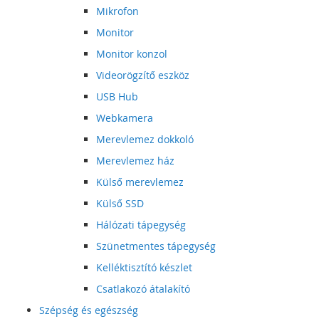
Mikrofon
Monitor
Monitor konzol
Videorögzítő eszköz
USB Hub
Webkamera
Merevlemez dokkoló
Merevlemez ház
Külső merevlemez
Külső SSD
Hálózati tápegység
Szünetmentes tápegység
Kelléktisztító készlet
Csatlakozó átalakító
Szépség és egészség