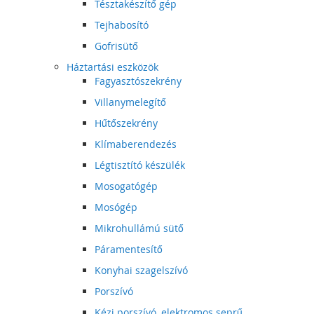
Tésztakészítő gép
Tejhabosító
Gofrisütő
Háztartási eszközök
Fagyasztószekrény
Villanymelegítő
Hűtőszekrény
Klímaberendezés
Légtisztító készülék
Mosogatógép
Mosógép
Mikrohullámú sütő
Páramentesítő
Konyhai szagelszívó
Porszívó
Kézi porszívó, elektromos seprű