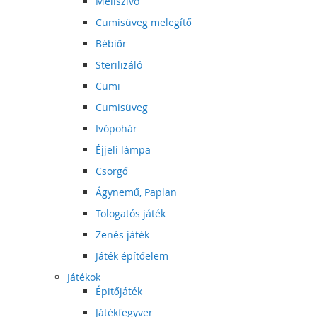
Mellszívó
Cumisüveg melegítő
Bébiőr
Sterilizáló
Cumi
Cumisüveg
Ivópohár
Éjjeli lámpa
Csörgő
Ágynemű, Paplan
Tologatós játék
Zenés játék
Játék építőelem
Játékok
Épitőjáték
Játékfegyver