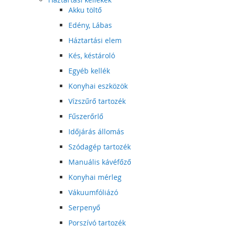
Akku töltő
Edény, Lábas
Háztartási elem
Kés, késtároló
Egyéb kellék
Konyhai eszközök
Vízszűrő tartozék
Fűszerőrlő
Időjárás állomás
Szódagép tartozék
Manuális kávéfőző
Konyhai mérleg
Vákuumfóliázó
Serpenyő
Porszívó tartozék