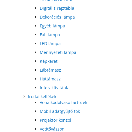
Digitális rajztábla
Dekorációs lámpa
Egyéb lámpa
Fali lámpa
LED lámpa
Mennyezeti lámpa
Képkeret
Lábtámasz
Háttámasz
Interaktív tábla
Irodai kellékek
Vonalkódolvasó tartozék
Mobil adatgyűjtő tok
Projektor konzol
Vetítővászon