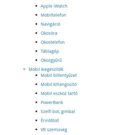
Apple iWatch
Mobiltelefon
Navigáció
Okosóra
Okostelefon
Táblagép
Okosgyűrű
Mobil kiegészítők
Mobil billentyűzet
Mobil kihangosító
Mobil eszköz tartó
PowerBank
Szelfi bot, gimbal
Érintőtoll
VR szemüveg