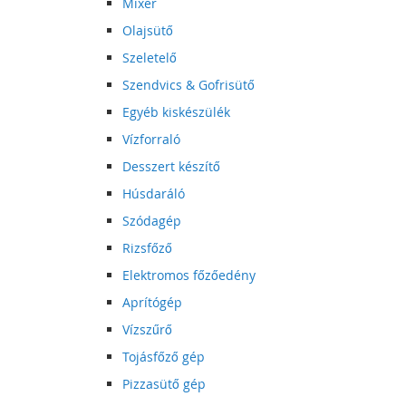
Mixer
Olajsütő
Szeletelő
Szendvics & Gofrisütő
Egyéb kiskészülék
Vízforraló
Desszert készítő
Húsdaráló
Szódagép
Rizsfőző
Elektromos főzőedény
Aprítógép
Vízszűrő
Tojásfőző gép
Pizzasütő gép