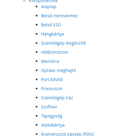
Komponensek
Alaplap
Belső merevlemez
Belső SSD
Hangkártya
Számítógép kiegészítő
Hűtőrendszer
Memória
Optikai meghajtó
Port bővítő
Processzor
Számítógép ház
Szoftver
Tápegység
Videókártya
Áramelosztó egység (PDU)