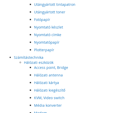
Utángyártott tintapatron
Utángyártott toner
Fotópapír
Nyomtató készlet
Nyomtató címke
Nyomtatópapír
Plotterpapír
Számítástechnika
Hálózati eszközök
Access point, Bridge
Hálózati antenna
Hálózati kártya
Hálózati kiegészítő
KVM, Video switch
Média konverter
Modem