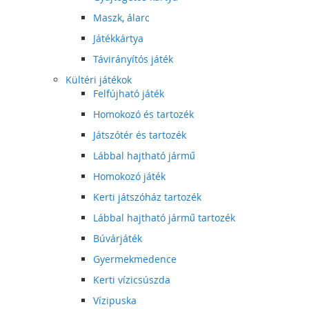
Maszk, álarc
Játékkártya
Távirányítós játék
Kültéri játékok
Felfújható játék
Homokozó és tartozék
Játszótér és tartozék
Lábbal hajtható jármű
Homokozó játék
Kerti játszóház tartozék
Lábbal hajtható jármű tartozék
Búvárjáték
Gyermekmedence
Kerti vízicsúszda
Vízipuska