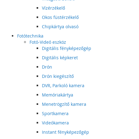
Vízérzékelő
Okos füstérzékelő
Chipkártya olvasó
Fotótechnika
Fotó-Videó eszköz
Digitális fényképezőgép
Digitális képkeret
Drón
Drón kiegészítő
DVR, Parkoló kamera
Memóriakártya
Menetrögzítő kamera
Sportkamera
Videókamera
Instant fényképezőgép