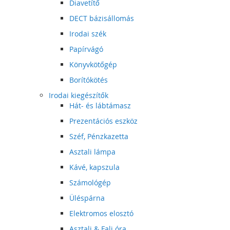
Diavetítő
DECT bázisállomás
Irodai szék
Papírvágó
Könyvkötőgép
Borítókötés
Irodai kiegészítők
Hát- és lábtámasz
Prezentációs eszköz
Széf, Pénzkazetta
Asztali lámpa
Kávé, kapszula
Számológép
Üléspárna
Elektromos elosztó
Asztali & Fali óra