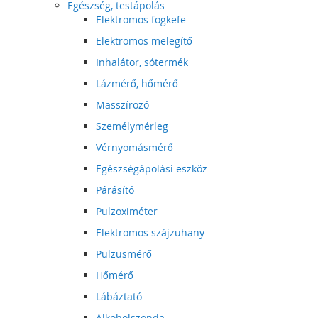
Egészség, testápolás
Elektromos fogkefe
Elektromos melegítő
Inhalátor, sótermék
Lázmérő, hőmérő
Masszírozó
Személymérleg
Vérnyomásmérő
Egészségápolási eszköz
Párásító
Pulzoximéter
Elektromos szájzuhany
Pulzusmérő
Hőmérő
Lábáztató
Alkoholszonda