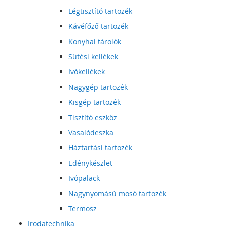
Légtisztító tartozék
Kávéfőző tartozék
Konyhai tárolók
Sütési kellékek
Ivókellékek
Nagygép tartozék
Kisgép tartozék
Tisztító eszköz
Vasalódeszka
Háztartási tartozék
Edénykészlet
Ivópalack
Nagynyomású mosó tartozék
Termosz
Irodatechnika