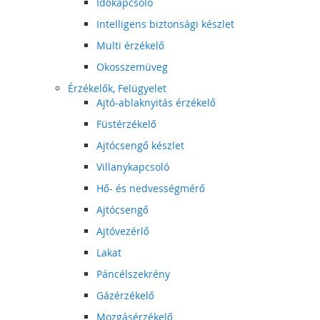
Időkapcsoló
Intelligens biztonsági készlet
Multi érzékelő
Okosszemüveg
Érzékelők, Felügyelet
Ajtó-ablaknyitás érzékelő
Füstérzékelő
Ajtócsengő készlet
Villanykapcsoló
Hő- és nedvességmérő
Ajtócsengő
Ajtóvezérlő
Lakat
Páncélszekrény
Gázérzékelő
Mozgásérzékelő