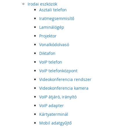
Irodai eszközök
Asztali telefon
Iratmegsemmisítő
Laminálógép
Projektor
Vonalkódolvasó
Diktafon
VoIP telefon
VoIP telefonközpont
Videokonferencia rendszer
Videokonferencia kamera
VoIP átjáró, irányító
VoIP adapter
Kártyaterminál
Mobil adatgyűjtő