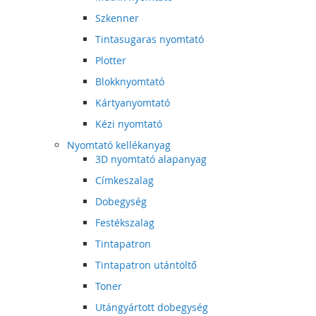
Szkenner
Tintasugaras nyomtató
Plotter
Blokknyomtató
Kártyanyomtató
Kézi nyomtató
Nyomtató kellékanyag
3D nyomtató alapanyag
Címkeszalag
Dobegység
Festékszalag
Tintapatron
Tintapatron utántöltő
Toner
Utángyártott dobegység