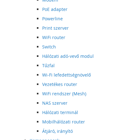
PoE adapter
Powerline
Print szerver
WiFi router
Switch
Hálózati adó-vevő modul
Tűzfal
Wi-Fi lefedettségnövelő
Vezetékes router
WiFi rendszer (Mesh)
NAS szerver
Hálózati terminál
Mobilhálózati router
Átjáró, irányító