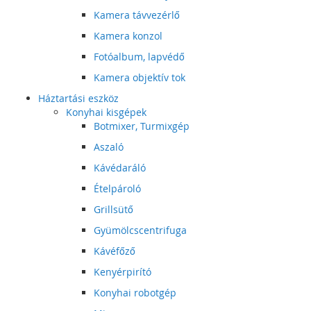
Kamera távvezérlő
Kamera konzol
Fotóalbum, lapvédő
Kamera objektív tok
Háztartási eszköz
Konyhai kisgépek
Botmixer, Turmixgép
Aszaló
Kávédaráló
Ételpároló
Grillsütő
Gyümölcscentrifuga
Kávéfőző
Kenyérpirító
Konyhai robotgép