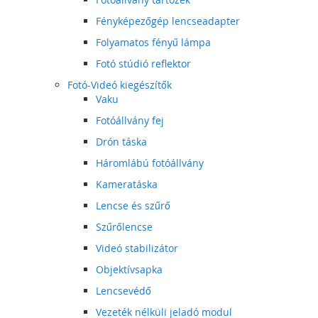
Fényképezőgép lencseadapter
Folyamatos fényű lámpa
Fotó stúdió reflektor
Fotó-Videó kiegészítők
Vaku
Fotóállvány fej
Drón táska
Háromlábú fotóállvány
Kameratáska
Lencse és szűrő
Szűrőlencse
Videó stabilizátor
Objektívsapka
Lencsevédő
Vezeték nélküli jeladó modul