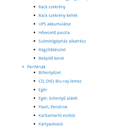
Rack szekrény
Rack szekrény kellék
UPS akkumulátor
Hővezető paszta
Számítógépház alkatrész
Rögzítőkészlet
Beépítő keret
Perifériák
Billentyűzet
CD, DVD, Blu-ray lemez
Egér
Egér, billentyű alátét
Flash, Pendrive
Karbantartó eszköz
Kártyaolvasó