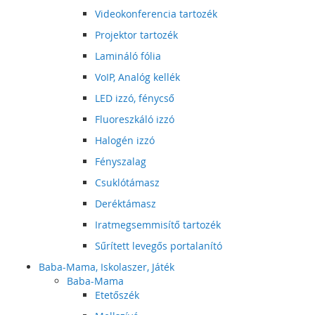
Videokonferencia tartozék
Projektor tartozék
Lamináló fólia
VoIP, Analóg kellék
LED izzó, fénycső
Fluoreszkáló izzó
Halogén izzó
Fényszalag
Csuklótámasz
Deréktámasz
Iratmegsemmisítő tartozék
Sűrített levegős portalanító
Baba-Mama, Iskolaszer, Játék
Baba-Mama
Etetőszék