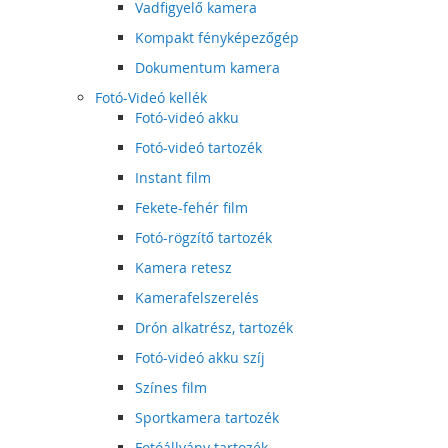
Vadfigyelő kamera
Kompakt fényképezőgép
Dokumentum kamera
Fotó-Videó kellék
Fotó-videó akku
Fotó-videó tartozék
Instant film
Fekete-fehér film
Fotó-rögzítő tartozék
Kamera retesz
Kamerafelszerelés
Drón alkatrész, tartozék
Fotó-videó akku szíj
Színes film
Sportkamera tartozék
Fotóállvány tartozék