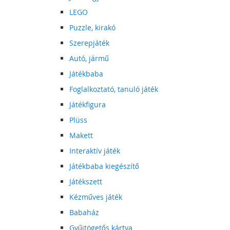
LEGO
Puzzle, kirakó
Szerepjáték
Autó, jármű
Játékbaba
Foglalkoztató, tanuló játék
Játékfigura
Plüss
Makett
Interaktív játék
Játékbaba kiegészítő
Játékszett
Kézműves játék
Babaház
Gyűjtögetős kártya