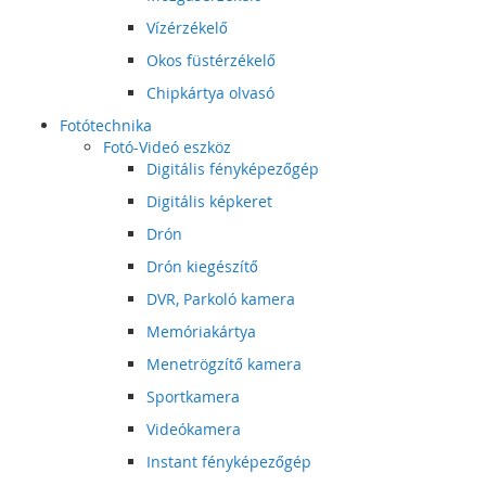
Vízérzékelő
Okos füstérzékelő
Chipkártya olvasó
Fotótechnika
Fotó-Videó eszköz
Digitális fényképezőgép
Digitális képkeret
Drón
Drón kiegészítő
DVR, Parkoló kamera
Memóriakártya
Menetrögzítő kamera
Sportkamera
Videókamera
Instant fényképezőgép