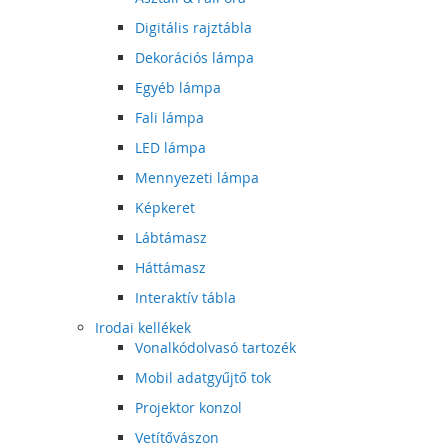
Digitális rajztábla
Dekorációs lámpa
Egyéb lámpa
Fali lámpa
LED lámpa
Mennyezeti lámpa
Képkeret
Lábtámasz
Háttámasz
Interaktív tábla
Irodai kellékek
Vonalkódolvasó tartozék
Mobil adatgyűjtő tok
Projektor konzol
Vetítővászon