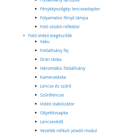
Fényképezőgép lencseadapter
Folyamatos fényű lámpa
Fotó stúdió reflektor
Fotó-Videó kiegészítők
Vaku
Fotóállvány fej
Drón táska
Háromlábú fotóállvány
Kameratáska
Lencse és szűrő
Szűrőlencse
Videó stabilizátor
Objektívsapka
Lencsevédő
Vezeték nélküli jeladó modul