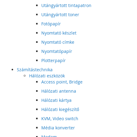
Utángyártott tintapatron
Utángyártott toner
Fotópapír
Nyomtató készlet
Nyomtató címke
Nyomtatópapír
Plotterpapír
Számítástechnika
Hálózati eszközök
Access point, Bridge
Hálózati antenna
Hálózati kártya
Hálózati kiegészítő
KVM, Video switch
Média konverter
Modem