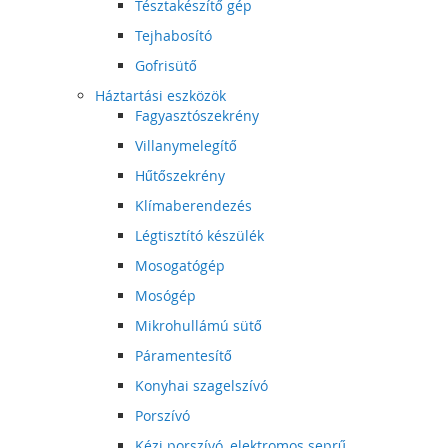
Tésztakészítő gép
Tejhabosító
Gofrisütő
Háztartási eszközök
Fagyasztószekrény
Villanymelegítő
Hűtőszekrény
Klímaberendezés
Légtisztító készülék
Mosogatógép
Mosógép
Mikrohullámú sütő
Páramentesítő
Konyhai szagelszívó
Porszívó
Kézi porszívó, elektromos seprű