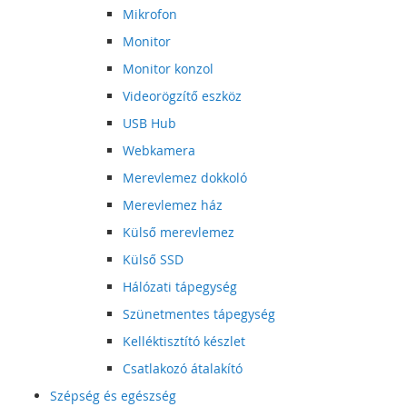
Mikrofon
Monitor
Monitor konzol
Videorögzítő eszköz
USB Hub
Webkamera
Merevlemez dokkoló
Merevlemez ház
Külső merevlemez
Külső SSD
Hálózati tápegység
Szünetmentes tápegység
Kelléktisztító készlet
Csatlakozó átalakító
Szépség és egészség