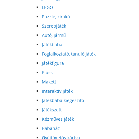
LEGO
Puzzle, kirakó
Szerepjáték
Autó, jármű
Játékbaba
Foglalkoztató, tanuló játék
Játékfigura
Plüss
Makett
Interaktív játék
Játékbaba kiegészítő
Játékszett
Kézműves játék
Babaház
Gyűjtögetős kártya