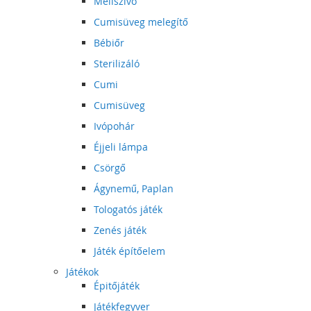
Mellszívó
Cumisüveg melegítő
Bébiőr
Sterilizáló
Cumi
Cumisüveg
Ivópohár
Éjjeli lámpa
Csörgő
Ágynemű, Paplan
Tologatós játék
Zenés játék
Játék építőelem
Játékok
Épitőjáték
Játékfegyver