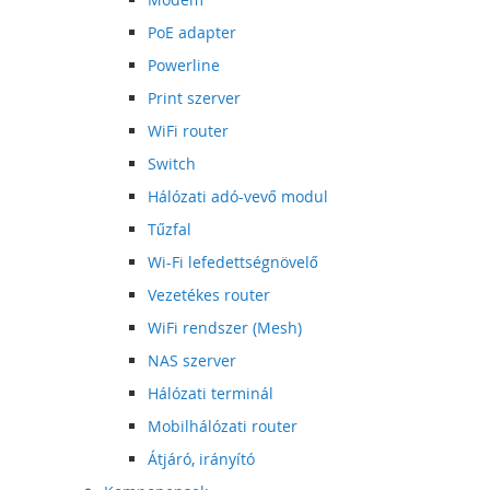
PoE adapter
Powerline
Print szerver
WiFi router
Switch
Hálózati adó-vevő modul
Tűzfal
Wi-Fi lefedettségnövelő
Vezetékes router
WiFi rendszer (Mesh)
NAS szerver
Hálózati terminál
Mobilhálózati router
Átjáró, irányító