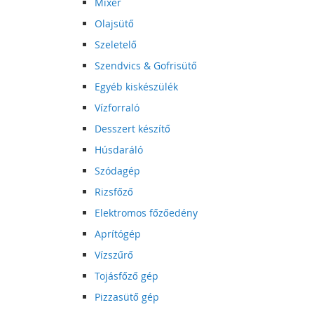
Mixer
Olajsütő
Szeletelő
Szendvics & Gofrisütő
Egyéb kiskészülék
Vízforraló
Desszert készítő
Húsdaráló
Szódagép
Rizsfőző
Elektromos főzőedény
Aprítógép
Vízszűrő
Tojásfőző gép
Pizzasütő gép