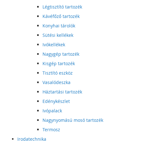
Légtisztító tartozék
Kávéfőző tartozék
Konyhai tárolók
Sütési kellékek
Ivókellékek
Nagygép tartozék
Kisgép tartozék
Tisztító eszköz
Vasalódeszka
Háztartási tartozék
Edénykészlet
Ivópalack
Nagynyomású mosó tartozék
Termosz
Irodatechnika