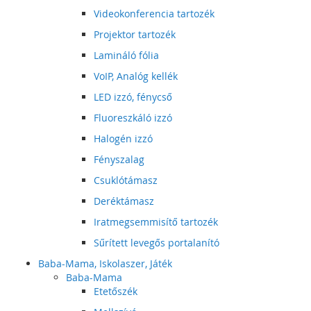
Videokonferencia tartozék
Projektor tartozék
Lamináló fólia
VoIP, Analóg kellék
LED izzó, fénycső
Fluoreszkáló izzó
Halogén izzó
Fényszalag
Csuklótámasz
Deréktámasz
Iratmegsemmisítő tartozék
Sűrített levegős portalanító
Baba-Mama, Iskolaszer, Játék
Baba-Mama
Etetőszék