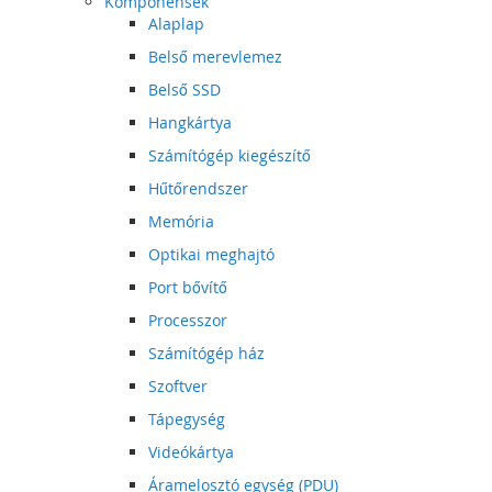
Komponensek
Alaplap
Belső merevlemez
Belső SSD
Hangkártya
Számítógép kiegészítő
Hűtőrendszer
Memória
Optikai meghajtó
Port bővítő
Processzor
Számítógép ház
Szoftver
Tápegység
Videókártya
Áramelosztó egység (PDU)