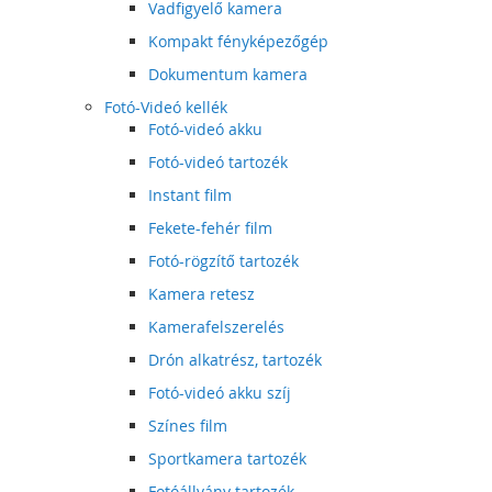
Vadfigyelő kamera
Kompakt fényképezőgép
Dokumentum kamera
Fotó-Videó kellék
Fotó-videó akku
Fotó-videó tartozék
Instant film
Fekete-fehér film
Fotó-rögzítő tartozék
Kamera retesz
Kamerafelszerelés
Drón alkatrész, tartozék
Fotó-videó akku szíj
Színes film
Sportkamera tartozék
Fotóállvány tartozék