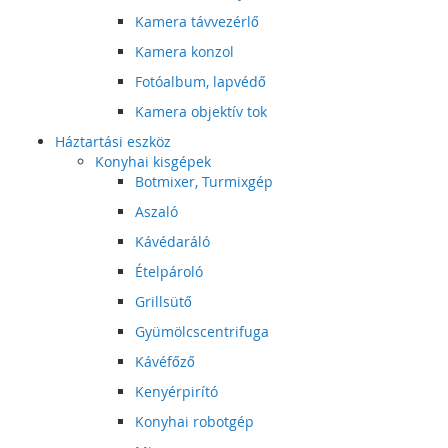
Kamera távvezérlő
Kamera konzol
Fotóalbum, lapvédő
Kamera objektív tok
Háztartási eszköz
Konyhai kisgépek
Botmixer, Turmixgép
Aszaló
Kávédaráló
Ételpároló
Grillsütő
Gyümölcscentrifuga
Kávéfőző
Kenyérpirító
Konyhai robotgép