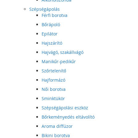
Szépségápolás
Férfi borotva
Bőrápoló
Epilátor
Hajszárító
Hajvágó, szakállvágó
Manikűr-pedikűr
Szőrtelenítő
Hajformázó
Női borotva
Sminktükör
Szépségápolási eszköz
Bőrkeményedés eltávolító
Aroma diffúzor
Bikini borotva