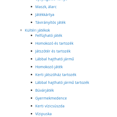
Maszk, álarc
Játékkártya
Távirányítós játék
Kültéri játékok
Felfújható játék
Homokozó és tartozék
Játszótér és tartozék
Lábbal hajtható jármű
Homokozó játék
Kerti játszóház tartozék
Lábbal hajtható jármű tartozék
Búvárjáték
Gyermekmedence
Kerti vízicsúszda
Vízipuska