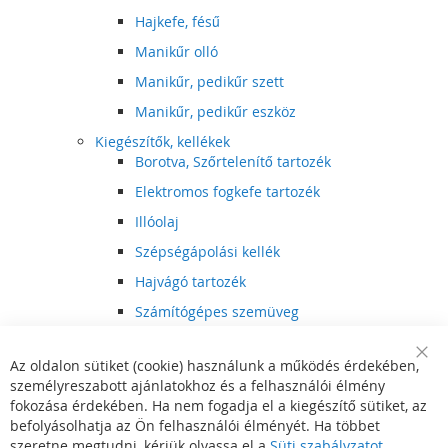
Hajkefe, fésű
Manikűr olló
Manikűr, pedikűr szett
Manikűr, pedikűr eszköz
Kiegészítők, kellékek
Borotva, Szőrtelenítő tartozék
Elektromos fogkefe tartozék
Illóolaj
Szépségápolási kellék
Hajvágó tartozék
Számítógépes szemüveg
Egészségápolási kellék
Az oldalon sütiket (cookie) használunk a működés érdekében,
Hajvágó kiegészítő
Clo
személyreszabott ajánlatokhoz és a felhasználói élmény
Coo
Szórakoztató elektronika
Bar
fokozása érdekében. Ha nem fogadja el a kiegészítő sütiket, az
Multimédia
befolyásolhatja az Ön felhasználói élményét. Ha többet
DVD, BluRay lejátszó
szeretne megtudni, kérjük olvassa el a
Süti szabályzatot