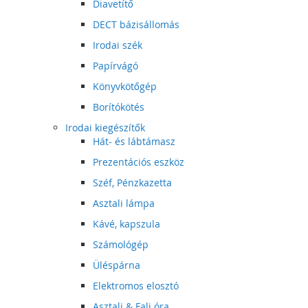
Diavetítő
DECT bázisállomás
Irodai szék
Papírvágó
Könyvkötőgép
Borítókötés
Irodai kiegészítők
Hát- és lábtámasz
Prezentációs eszköz
Széf, Pénzkazetta
Asztali lámpa
Kávé, kapszula
Számológép
Üléspárna
Elektromos elosztó
Asztali & Fali óra