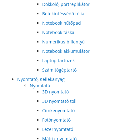
Dokkoló, portreplikátor
Betekintésvédő fólia
Notebook hűtőpad
Notebook táska
Numerikus billentyű
Notebook akkumulátor
Laptop tartozék
Számitógéptartó
Nyomtató, Kellékanyag
Nyomtató
3D nyomtató
3D nyomtató toll
Címkenyomtató
Fotónyomtató
Lézernyomtató
Mátrix nyomtató