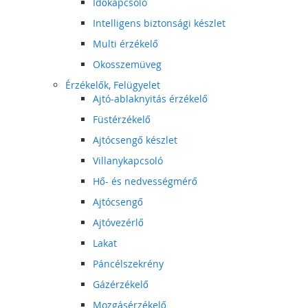
Időkapcsoló
Intelligens biztonsági készlet
Multi érzékelő
Okosszemüveg
Érzékelők, Felügyelet
Ajtó-ablaknyitás érzékelő
Füstérzékelő
Ajtócsengő készlet
Villanykapcsoló
Hő- és nedvességmérő
Ajtócsengő
Ajtóvezérlő
Lakat
Páncélszekrény
Gázérzékelő
Mozgásérzékelő