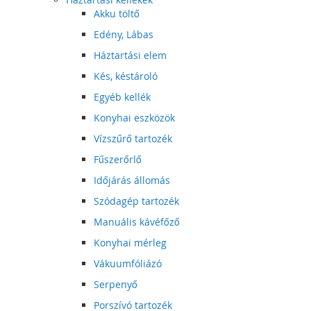
Akku töltő
Edény, Lábas
Háztartási elem
Kés, késtároló
Egyéb kellék
Konyhai eszközök
Vízszűrő tartozék
Fűszerőrlő
Időjárás állomás
Szódagép tartozék
Manuális kávéfőző
Konyhai mérleg
Vákuumfóliázó
Serpenyő
Porszívó tartozék