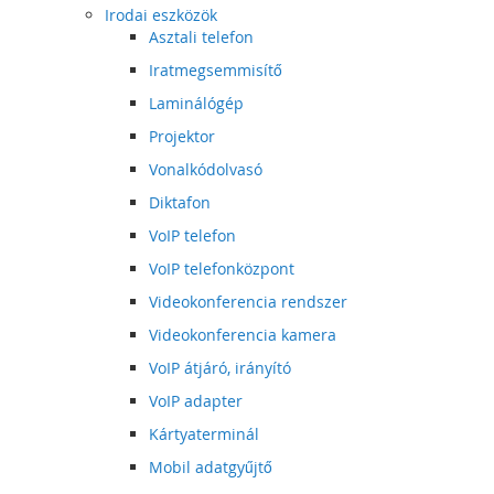
Irodai eszközök
Asztali telefon
Iratmegsemmisítő
Laminálógép
Projektor
Vonalkódolvasó
Diktafon
VoIP telefon
VoIP telefonközpont
Videokonferencia rendszer
Videokonferencia kamera
VoIP átjáró, irányító
VoIP adapter
Kártyaterminál
Mobil adatgyűjtő