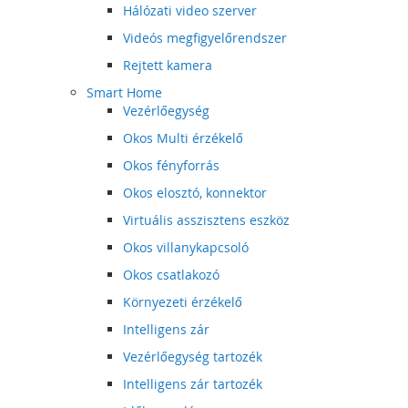
Hálózati video szerver
Videós megfigyelőrendszer
Rejtett kamera
Smart Home
Vezérlőegység
Okos Multi érzékelő
Okos fényforrás
Okos elosztó, konnektor
Virtuális asszisztens eszköz
Okos villanykapcsoló
Okos csatlakozó
Környezeti érzékelő
Intelligens zár
Vezérlőegység tartozék
Intelligens zár tartozék