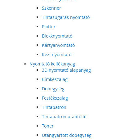
Szkenner
Tintasugaras nyomtató
Plotter
Blokknyomtató
Kártyanyomtató
Kézi nyomtató
Nyomtató kellékanyag
3D nyomtató alapanyag
Címkeszalag
Dobegység
Festékszalag
Tintapatron
Tintapatron utántöltő
Toner
Utángyártott dobegység