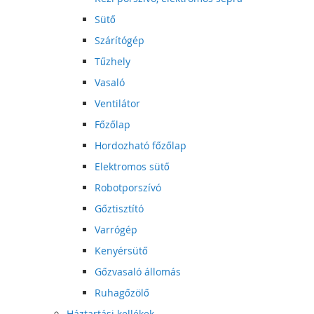
Sütő
Szárítógép
Tűzhely
Vasaló
Ventilátor
Főzőlap
Hordozható főzőlap
Elektromos sütő
Robotporszívó
Gőztisztító
Varrógép
Kenyérsütő
Gőzvasaló állomás
Ruhagőzölő
Háztartási kellékek