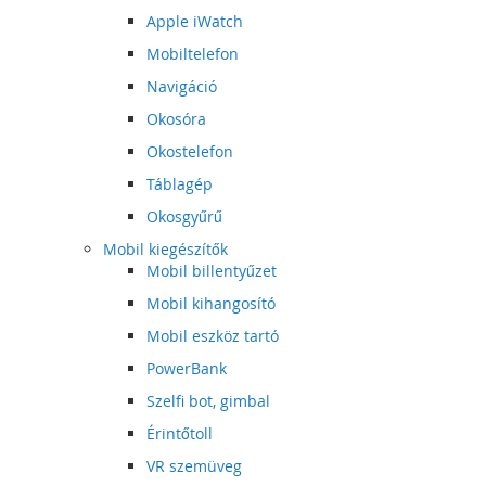
Apple iWatch
Mobiltelefon
Navigáció
Okosóra
Okostelefon
Táblagép
Okosgyűrű
Mobil kiegészítők
Mobil billentyűzet
Mobil kihangosító
Mobil eszköz tartó
PowerBank
Szelfi bot, gimbal
Érintőtoll
VR szemüveg