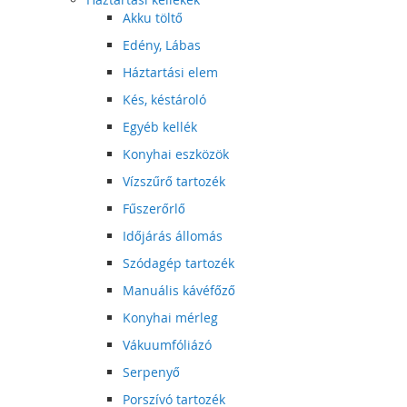
Akku töltő
Edény, Lábas
Háztartási elem
Kés, késtároló
Egyéb kellék
Konyhai eszközök
Vízszűrő tartozék
Fűszerőrlő
Időjárás állomás
Szódagép tartozék
Manuális kávéfőző
Konyhai mérleg
Vákuumfóliázó
Serpenyő
Porszívó tartozék