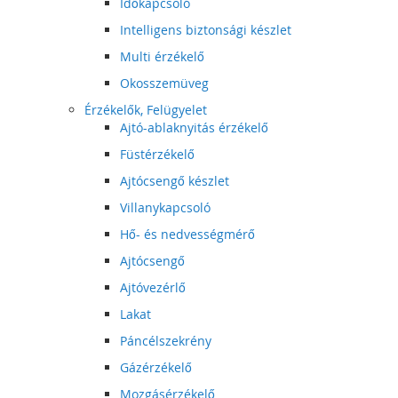
Időkapcsoló
Intelligens biztonsági készlet
Multi érzékelő
Okosszemüveg
Érzékelők, Felügyelet
Ajtó-ablaknyitás érzékelő
Füstérzékelő
Ajtócsengő készlet
Villanykapcsoló
Hő- és nedvességmérő
Ajtócsengő
Ajtóvezérlő
Lakat
Páncélszekrény
Gázérzékelő
Mozgásérzékelő