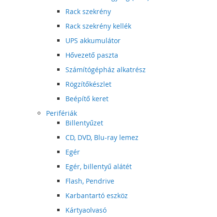
Rack szekrény
Rack szekrény kellék
UPS akkumulátor
Hővezető paszta
Számítógépház alkatrész
Rögzítőkészlet
Beépítő keret
Perifériák
Billentyűzet
CD, DVD, Blu-ray lemez
Egér
Egér, billentyű alátét
Flash, Pendrive
Karbantartó eszköz
Kártyaolvasó