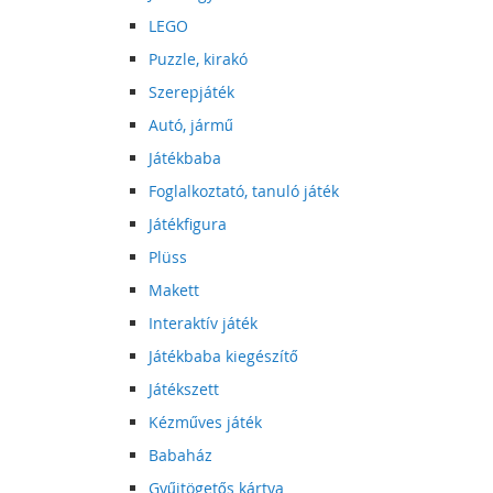
LEGO
Puzzle, kirakó
Szerepjáték
Autó, jármű
Játékbaba
Foglalkoztató, tanuló játék
Játékfigura
Plüss
Makett
Interaktív játék
Játékbaba kiegészítő
Játékszett
Kézműves játék
Babaház
Gyűjtögetős kártya