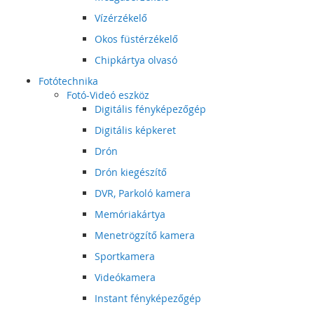
Vízérzékelő
Okos füstérzékelő
Chipkártya olvasó
Fotótechnika
Fotó-Videó eszköz
Digitális fényképezőgép
Digitális képkeret
Drón
Drón kiegészítő
DVR, Parkoló kamera
Memóriakártya
Menetrögzítő kamera
Sportkamera
Videókamera
Instant fényképezőgép