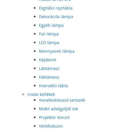
Digitális rajztábla
Dekorációs lámpa
Egyéb lámpa
Fali lámpa
LED lámpa
Mennyezeti lámpa
Képkeret
Lábtámasz
Háttámasz
Interaktív tábla
Irodai kellékek
Vonalkódolvasó tartozék
Mobil adatgyűjtő tok
Projektor konzol
Vetítővászon