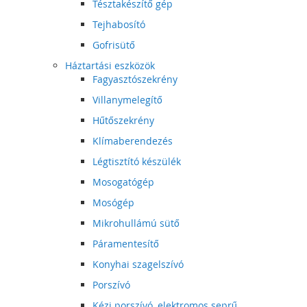
Tésztakészítő gép
Tejhabosító
Gofrisütő
Háztartási eszközök
Fagyasztószekrény
Villanymelegítő
Hűtőszekrény
Klímaberendezés
Légtisztító készülék
Mosogatógép
Mosógép
Mikrohullámú sütő
Páramentesítő
Konyhai szagelszívó
Porszívó
Kézi porszívó, elektromos seprű