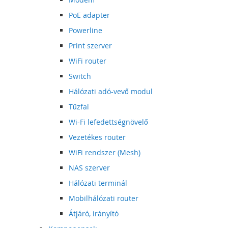
PoE adapter
Powerline
Print szerver
WiFi router
Switch
Hálózati adó-vevő modul
Tűzfal
Wi-Fi lefedettségnövelő
Vezetékes router
WiFi rendszer (Mesh)
NAS szerver
Hálózati terminál
Mobilhálózati router
Átjáró, irányító