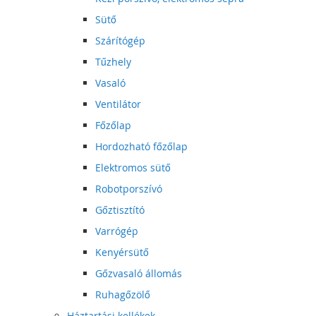
Sütő
Szárítógép
Tűzhely
Vasaló
Ventilátor
Főzőlap
Hordozható főzőlap
Elektromos sütő
Robotporszívó
Gőztisztító
Varrógép
Kenyérsütő
Gőzvasaló állomás
Ruhagőzölő
Háztartási kellékek