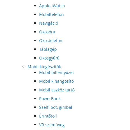
Apple iWatch
Mobiltelefon
Navigáció
Okosóra
Okostelefon
Táblagép
Okosgyűrű
Mobil kiegészítők
Mobil billentyűzet
Mobil kihangosító
Mobil eszköz tartó
PowerBank
Szelfi bot, gimbal
Érintőtoll
VR szemüveg