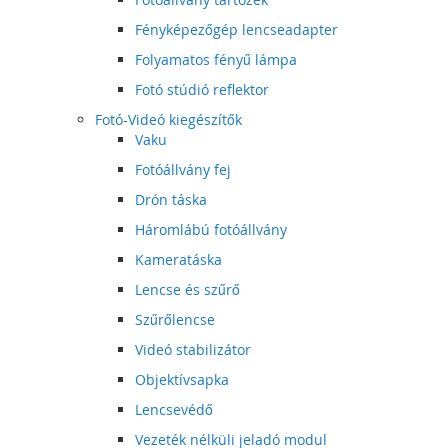
Fényképezőgép lencseadapter
Folyamatos fényű lámpa
Fotó stúdió reflektor
Fotó-Videó kiegészítők
Vaku
Fotóállvány fej
Drón táska
Háromlábú fotóállvány
Kameratáska
Lencse és szűrő
Szűrőlencse
Videó stabilizátor
Objektívsapka
Lencsevédő
Vezeték nélküli jeladó modul