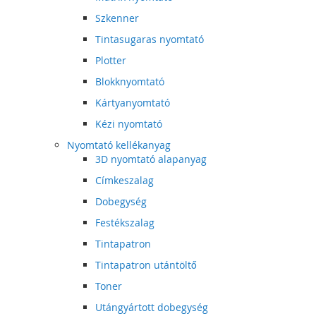
Szkenner
Tintasugaras nyomtató
Plotter
Blokknyomtató
Kártyanyomtató
Kézi nyomtató
Nyomtató kellékanyag
3D nyomtató alapanyag
Címkeszalag
Dobegység
Festékszalag
Tintapatron
Tintapatron utántöltő
Toner
Utángyártott dobegység