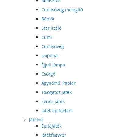
Mellszívó
Cumisüveg melegítő
Bébiőr
Sterilizáló
Cumi
Cumisüveg
Ivópohár
Éjjeli lámpa
Csörgő
Ágynemű, Paplan
Tologatós játék
Zenés játék
Játék építőelem
Játékok
Épitőjáték
Játékfegyver