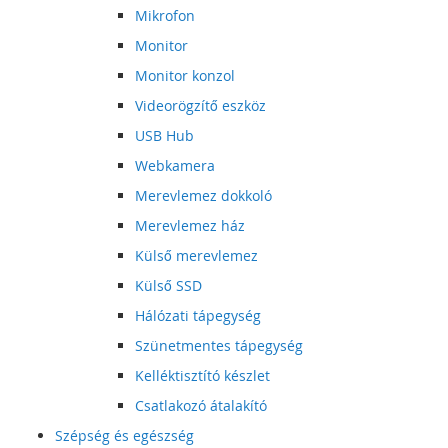
Mikrofon
Monitor
Monitor konzol
Videorögzítő eszköz
USB Hub
Webkamera
Merevlemez dokkoló
Merevlemez ház
Külső merevlemez
Külső SSD
Hálózati tápegység
Szünetmentes tápegység
Kelléktisztító készlet
Csatlakozó átalakító
Szépség és egészség