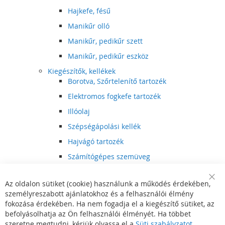
Hajkefe, fésű
Manikűr olló
Manikűr, pedikűr szett
Manikűr, pedikűr eszköz
Kiegészítők, kellékek
Borotva, Szőrtelenítő tartozék
Elektromos fogkefe tartozék
Illóolaj
Szépségápolási kellék
Hajvágó tartozék
Számítógépes szemüveg
Egészségápolási kellék
Az oldalon sütiket (cookie) használunk a működés érdekében,
Hajvágó kiegészítő
Clo
személyreszabott ajánlatokhoz és a felhasználói élmény
Coo
Szórakoztató elektronika
Bar
fokozása érdekében. Ha nem fogadja el a kiegészítő sütiket, az
Multimédia
befolyásolhatja az Ön felhasználói élményét. Ha többet
DVD, BluRay lejátszó
szeretne megtudni, kérjük olvassa el a
Süti szabályzatot