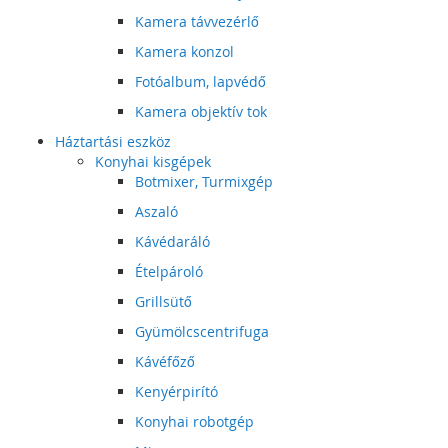
Kamera távvezérlő
Kamera konzol
Fotóalbum, lapvédő
Kamera objektív tok
Háztartási eszköz
Konyhai kisgépek
Botmixer, Turmixgép
Aszaló
Kávédaráló
Ételpároló
Grillsütő
Gyümölcscentrifuga
Kávéfőző
Kenyérpirító
Konyhai robotgép