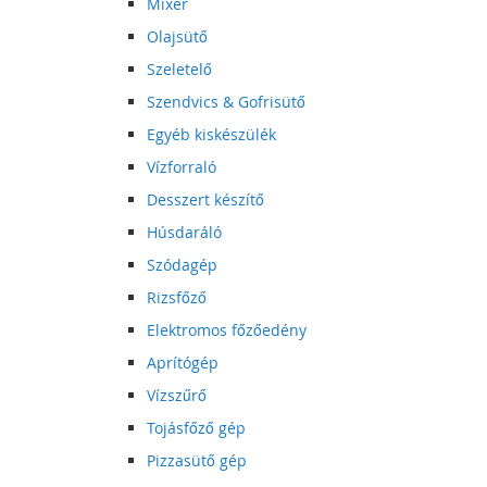
Mixer
Olajsütő
Szeletelő
Szendvics & Gofrisütő
Egyéb kiskészülék
Vízforraló
Desszert készítő
Húsdaráló
Szódagép
Rizsfőző
Elektromos főzőedény
Aprítógép
Vízszűrő
Tojásfőző gép
Pizzasütő gép