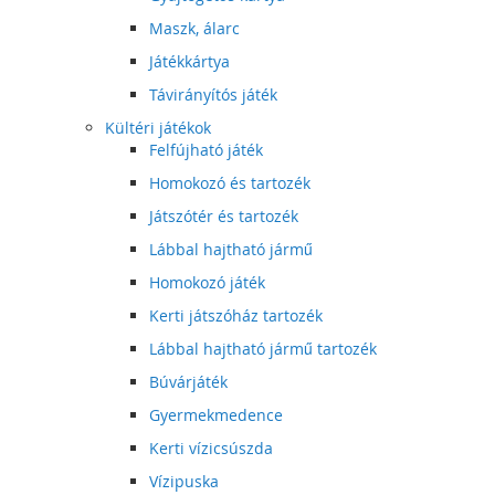
Maszk, álarc
Játékkártya
Távirányítós játék
Kültéri játékok
Felfújható játék
Homokozó és tartozék
Játszótér és tartozék
Lábbal hajtható jármű
Homokozó játék
Kerti játszóház tartozék
Lábbal hajtható jármű tartozék
Búvárjáték
Gyermekmedence
Kerti vízicsúszda
Vízipuska