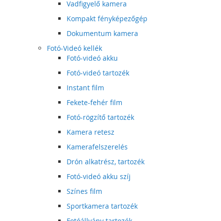
Vadfigyelő kamera
Kompakt fényképezőgép
Dokumentum kamera
Fotó-Videó kellék
Fotó-videó akku
Fotó-videó tartozék
Instant film
Fekete-fehér film
Fotó-rögzítő tartozék
Kamera retesz
Kamerafelszerelés
Drón alkatrész, tartozék
Fotó-videó akku szíj
Színes film
Sportkamera tartozék
Fotóállvány tartozék