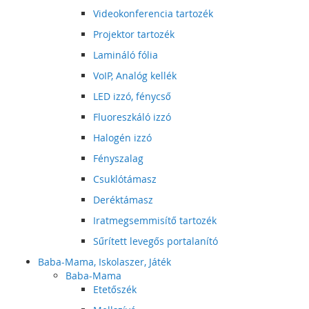
Videokonferencia tartozék
Projektor tartozék
Lamináló fólia
VoIP, Analóg kellék
LED izzó, fénycső
Fluoreszkáló izzó
Halogén izzó
Fényszalag
Csuklótámasz
Deréktámasz
Iratmegsemmisítő tartozék
Sűrített levegős portalanító
Baba-Mama, Iskolaszer, Játék
Baba-Mama
Etetőszék