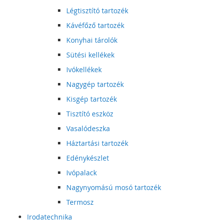
Légtisztító tartozék
Kávéfőző tartozék
Konyhai tárolók
Sütési kellékek
Ivókellékek
Nagygép tartozék
Kisgép tartozék
Tisztító eszköz
Vasalódeszka
Háztartási tartozék
Edénykészlet
Ivópalack
Nagynyomású mosó tartozék
Termosz
Irodatechnika