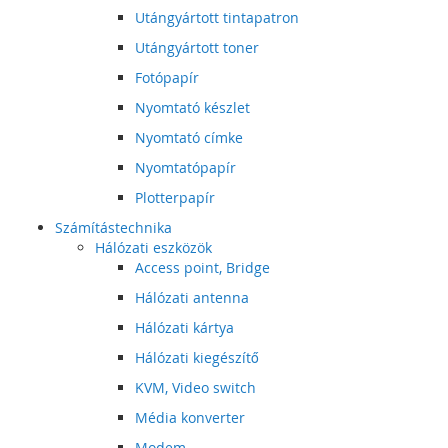
Utángyártott tintapatron
Utángyártott toner
Fotópapír
Nyomtató készlet
Nyomtató címke
Nyomtatópapír
Plotterpapír
Számítástechnika
Hálózati eszközök
Access point, Bridge
Hálózati antenna
Hálózati kártya
Hálózati kiegészítő
KVM, Video switch
Média konverter
Modem