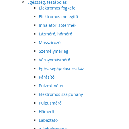
Egészség, testápolás
Elektromos fogkefe
Elektromos melegítő
Inhalátor, sótermék
Lázmérő, hőmérő
Masszírozó
Személymérleg
Vérnyomásmérő
Egészségápolási eszköz
Párásító
Pulzoximéter
Elektromos szájzuhany
Pulzusmérő
Hőmérő
Lábáztató
Alkoholszonda