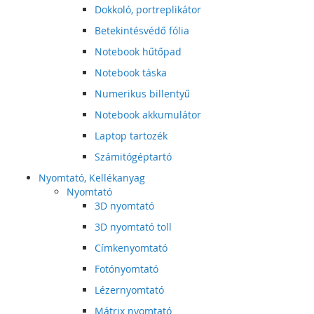
Dokkoló, portreplikátor
Betekintésvédő fólia
Notebook hűtőpad
Notebook táska
Numerikus billentyű
Notebook akkumulátor
Laptop tartozék
Számitógéptartó
Nyomtató, Kellékanyag
Nyomtató
3D nyomtató
3D nyomtató toll
Címkenyomtató
Fotónyomtató
Lézernyomtató
Mátrix nyomtató