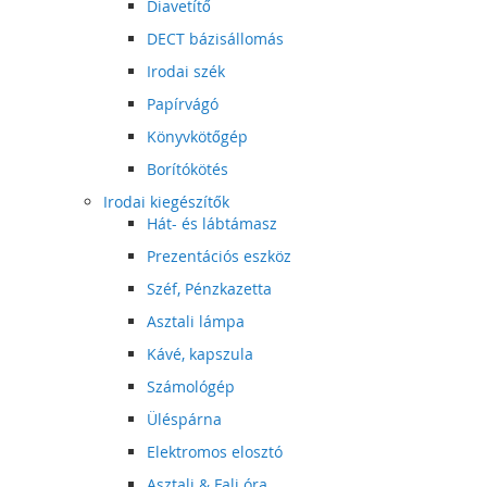
Diavetítő
DECT bázisállomás
Irodai szék
Papírvágó
Könyvkötőgép
Borítókötés
Irodai kiegészítők
Hát- és lábtámasz
Prezentációs eszköz
Széf, Pénzkazetta
Asztali lámpa
Kávé, kapszula
Számológép
Üléspárna
Elektromos elosztó
Asztali & Fali óra