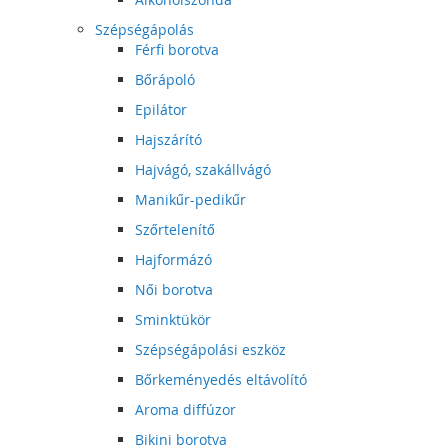
Szépségápolás
Férfi borotva
Bőrápoló
Epilátor
Hajszárító
Hajvágó, szakállvágó
Manikűr-pedikűr
Szőrtelenítő
Hajformázó
Női borotva
Sminktükör
Szépségápolási eszköz
Bőrkeményedés eltávolító
Aroma diffúzor
Bikini borotva