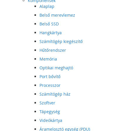
Komponensek
Alaplap
Belső merevlemez
Belső SSD
Hangkártya
Számítógép kiegészítő
Hűtőrendszer
Memória
Optikai meghajtó
Port bővítő
Processzor
Számítógép ház
Szoftver
Tápegység
Videókártya
Áramelosztó egység (PDU)