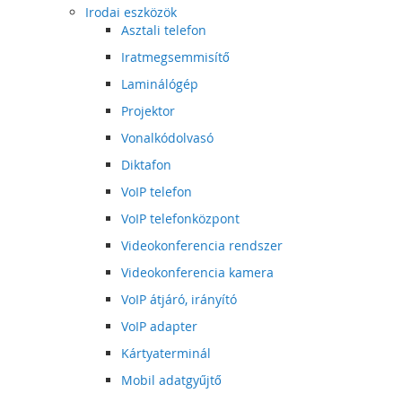
Irodai eszközök
Asztali telefon
Iratmegsemmisítő
Laminálógép
Projektor
Vonalkódolvasó
Diktafon
VoIP telefon
VoIP telefonközpont
Videokonferencia rendszer
Videokonferencia kamera
VoIP átjáró, irányító
VoIP adapter
Kártyaterminál
Mobil adatgyűjtő