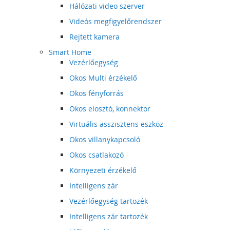
Hálózati video szerver
Videós megfigyelőrendszer
Rejtett kamera
Smart Home
Vezérlőegység
Okos Multi érzékelő
Okos fényforrás
Okos elosztó, konnektor
Virtuális asszisztens eszköz
Okos villanykapcsoló
Okos csatlakozó
Környezeti érzékelő
Intelligens zár
Vezérlőegység tartozék
Intelligens zár tartozék