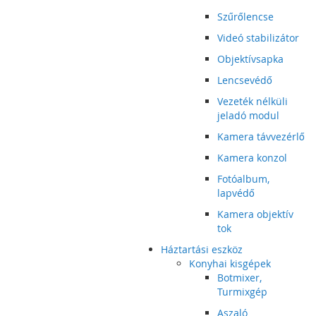
Szűrőlencse
Videó stabilizátor
Objektívsapka
Lencsevédő
Vezeték nélküli
jeladó modul
Kamera távvezérlő
Kamera konzol
Fotóalbum,
lapvédő
Kamera objektív
tok
Háztartási eszköz
Konyhai kisgépek
Botmixer,
Turmixgép
Aszaló