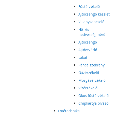
Füstérzékelő
Ajtócsengő készlet
Villanykapcsoló
Hő- és
nedvességmérő
Ajtócsengő
Ajtóvezérlő
Lakat
Páncélszekrény
Gázérzékelő
Mozgásérzékelő
Vízérzékelő
Okos füstérzékelő
Chipkártya olvasó
Fotótechnika