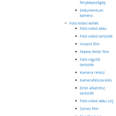
fényképezőgép
Dokumentum
kamera
Fotó-Videó kellék
Fotó-videó akku
Fotó-videó tartozék
Instant film
Fekete-fehér film
Fotó-rögzítő
tartozék
Kamera retesz
Kamerafelszerelés
Drón alkatrész,
tartozék
Fotó-videó akku szíj
Színes film