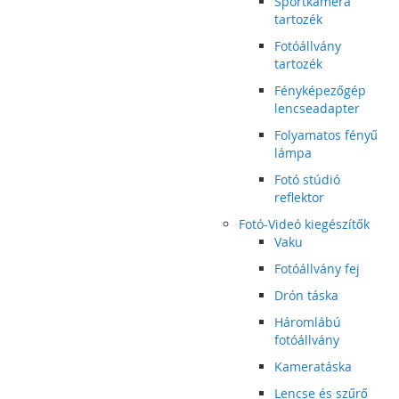
Sportkamera
tartozék
Fotóállvány
tartozék
Fényképezőgép
lencseadapter
Folyamatos fényű
lámpa
Fotó stúdió
reflektor
Fotó-Videó kiegészítők
Vaku
Fotóállvány fej
Drón táska
Háromlábú
fotóállvány
Kameratáska
Lencse és szűrő