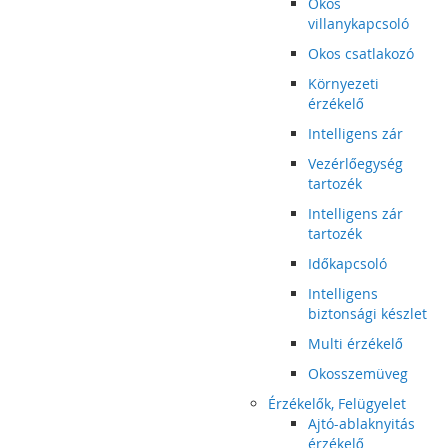
Okos
villanykapcsoló
Okos csatlakozó
Környezeti
érzékelő
Intelligens zár
Vezérlőegység
tartozék
Intelligens zár
tartozék
Időkapcsoló
Intelligens
biztonsági készlet
Multi érzékelő
Okosszemüveg
Érzékelők, Felügyelet
Ajtó-ablaknyitás
érzékelő