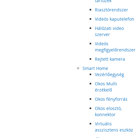
tartozék
Riasztórendszer
Videós kaputelefon
Hálózati video
szerver
Videós
megfigyelőrendszer
Rejtett kamera
Smart Home
Vezérlőegység
Okos Multi
érzékelő
Okos fényforrás
Okos elosztó,
konnektor
Virtuális
asszisztens eszköz