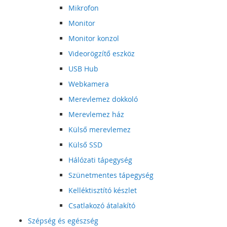
Mikrofon
Monitor
Monitor konzol
Videorögzítő eszköz
USB Hub
Webkamera
Merevlemez dokkoló
Merevlemez ház
Külső merevlemez
Külső SSD
Hálózati tápegység
Szünetmentes tápegység
Kelléktisztító készlet
Csatlakozó átalakító
Szépség és egészség