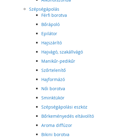
Szépségápolás
Férfi borotva
Bőrápoló
Epilátor
Hajszárító
Hajvágó, szakállvágó
Manikűr-pedikűr
Szőrtelenítő
Hajformázó
Női borotva
Sminktükör
Szépségápolási eszköz
Bőrkeményedés eltávolító
Aroma diffúzor
Bikini borotva