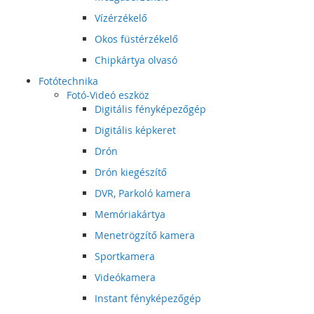
Vízérzékelő
Okos füstérzékelő
Chipkártya olvasó
Fotótechnika
Fotó-Videó eszköz
Digitális fényképezőgép
Digitális képkeret
Drón
Drón kiegészítő
DVR, Parkoló kamera
Memóriakártya
Menetrögzítő kamera
Sportkamera
Videókamera
Instant fényképezőgép