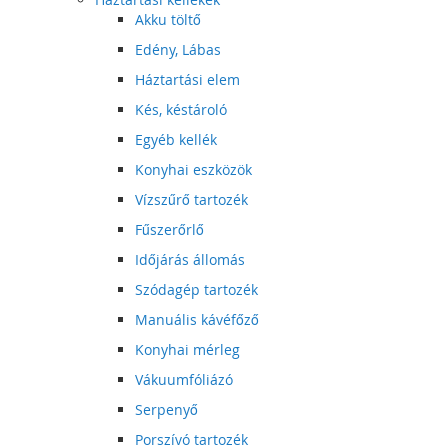
Akku töltő
Edény, Lábas
Háztartási elem
Kés, késtároló
Egyéb kellék
Konyhai eszközök
Vízszűrő tartozék
Fűszerőrlő
Időjárás állomás
Szódagép tartozék
Manuális kávéfőző
Konyhai mérleg
Vákuumfóliázó
Serpenyő
Porszívó tartozék