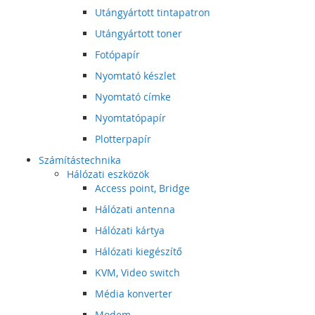
Utángyártott tintapatron
Utángyártott toner
Fotópapír
Nyomtató készlet
Nyomtató címke
Nyomtatópapír
Plotterpapír
Számítástechnika
Hálózati eszközök
Access point, Bridge
Hálózati antenna
Hálózati kártya
Hálózati kiegészítő
KVM, Video switch
Média konverter
Modem