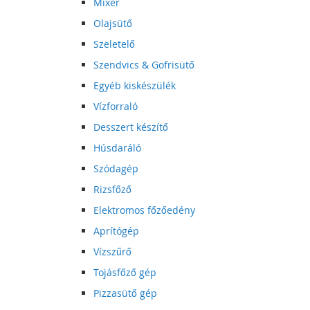
Mixer
Olajsütő
Szeletelő
Szendvics & Gofrisütő
Egyéb kiskészülék
Vízforraló
Desszert készítő
Húsdaráló
Szódagép
Rizsfőző
Elektromos főzőedény
Aprítógép
Vízszűrő
Tojásfőző gép
Pizzasütő gép