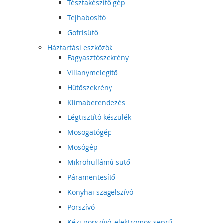
Tésztakészítő gép
Tejhabosító
Gofrisütő
Háztartási eszközök
Fagyasztószekrény
Villanymelegítő
Hűtőszekrény
Klímaberendezés
Légtisztító készülék
Mosogatógép
Mosógép
Mikrohullámú sütő
Páramentesítő
Konyhai szagelszívó
Porszívó
Kézi porszívó, elektromos seprű