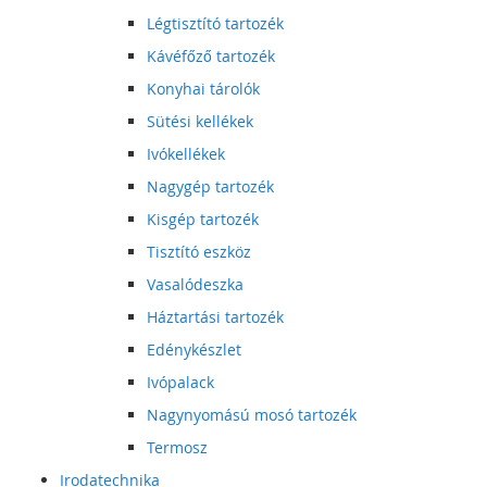
Légtisztító tartozék
Kávéfőző tartozék
Konyhai tárolók
Sütési kellékek
Ivókellékek
Nagygép tartozék
Kisgép tartozék
Tisztító eszköz
Vasalódeszka
Háztartási tartozék
Edénykészlet
Ivópalack
Nagynyomású mosó tartozék
Termosz
Irodatechnika