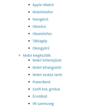
Apple iWatch
Mobiltelefon
Navigáció
Okosóra
Okostelefon
Táblagép
Okosgyűrű
Mobil kiegészítők
Mobil billentyűzet
Mobil kihangosító
Mobil eszköz tartó
PowerBank
Szelfi bot, gimbal
Érintőtoll
VR szemüveg