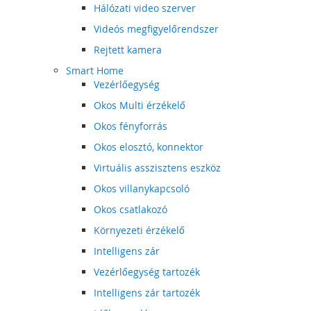
Hálózati video szerver
Videós megfigyelőrendszer
Rejtett kamera
Smart Home
Vezérlőegység
Okos Multi érzékelő
Okos fényforrás
Okos elosztó, konnektor
Virtuális asszisztens eszköz
Okos villanykapcsoló
Okos csatlakozó
Környezeti érzékelő
Intelligens zár
Vezérlőegység tartozék
Intelligens zár tartozék