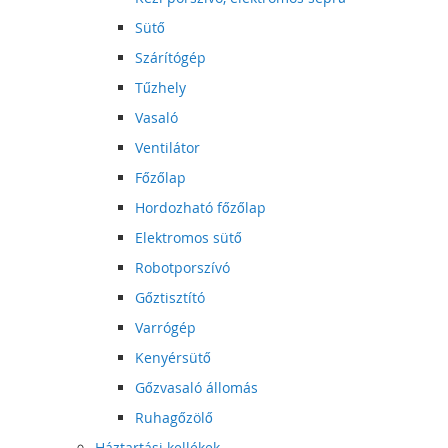
Sütő
Szárítógép
Tűzhely
Vasaló
Ventilátor
Főzőlap
Hordozható főzőlap
Elektromos sütő
Robotporszívó
Gőztisztító
Varrógép
Kenyérsütő
Gőzvasaló állomás
Ruhagőzölő
Háztartási kellékek