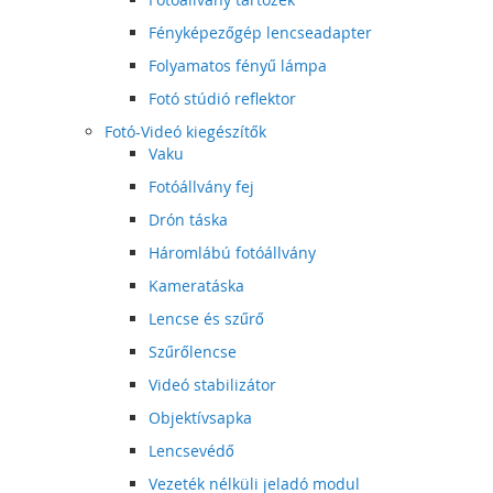
Fényképezőgép lencseadapter
Folyamatos fényű lámpa
Fotó stúdió reflektor
Fotó-Videó kiegészítők
Vaku
Fotóállvány fej
Drón táska
Háromlábú fotóállvány
Kameratáska
Lencse és szűrő
Szűrőlencse
Videó stabilizátor
Objektívsapka
Lencsevédő
Vezeték nélküli jeladó modul