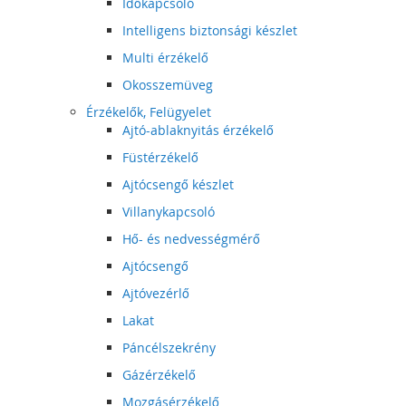
Időkapcsoló
Intelligens biztonsági készlet
Multi érzékelő
Okosszemüveg
Érzékelők, Felügyelet
Ajtó-ablaknyitás érzékelő
Füstérzékelő
Ajtócsengő készlet
Villanykapcsoló
Hő- és nedvességmérő
Ajtócsengő
Ajtóvezérlő
Lakat
Páncélszekrény
Gázérzékelő
Mozgásérzékelő