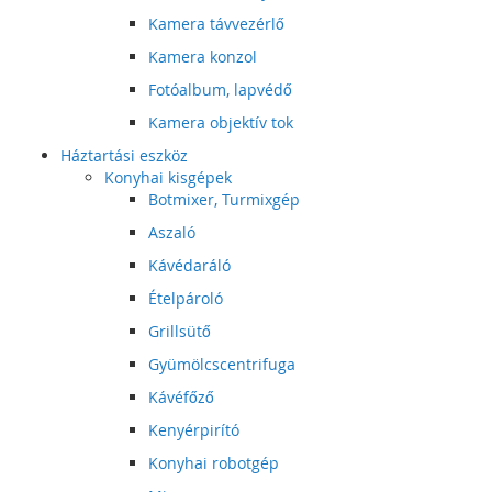
Kamera távvezérlő
Kamera konzol
Fotóalbum, lapvédő
Kamera objektív tok
Háztartási eszköz
Konyhai kisgépek
Botmixer, Turmixgép
Aszaló
Kávédaráló
Ételpároló
Grillsütő
Gyümölcscentrifuga
Kávéfőző
Kenyérpirító
Konyhai robotgép