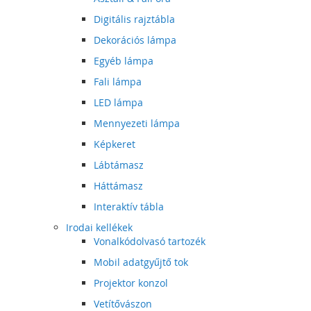
Digitális rajztábla
Dekorációs lámpa
Egyéb lámpa
Fali lámpa
LED lámpa
Mennyezeti lámpa
Képkeret
Lábtámasz
Háttámasz
Interaktív tábla
Irodai kellékek
Vonalkódolvasó tartozék
Mobil adatgyűjtő tok
Projektor konzol
Vetítővászon