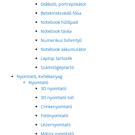
Dokkoló, portreplikátor
Betekintésvédő fólia
Notebook hűtőpad
Notebook táska
Numerikus billentyű
Notebook akkumulátor
Laptop tartozék
Számitógéptartó
Nyomtató, Kellékanyag
Nyomtató
3D nyomtató
3D nyomtató toll
Címkenyomtató
Fotónyomtató
Lézernyomtató
Mátrix nyomtató