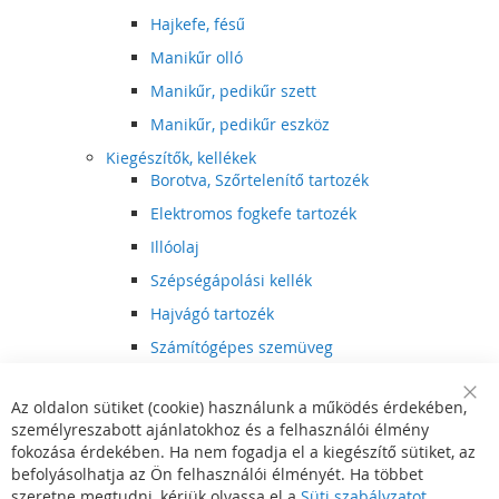
Hajkefe, fésű
Manikűr olló
Manikűr, pedikűr szett
Manikűr, pedikűr eszköz
Kiegészítők, kellékek
Borotva, Szőrtelenítő tartozék
Elektromos fogkefe tartozék
Illóolaj
Szépségápolási kellék
Hajvágó tartozék
Számítógépes szemüveg
Egészségápolási kellék
Az oldalon sütiket (cookie) használunk a működés érdekében,
Hajvágó kiegészítő
Clo
személyreszabott ajánlatokhoz és a felhasználói élmény
Coo
Szórakoztató elektronika
Bar
fokozása érdekében. Ha nem fogadja el a kiegészítő sütiket, az
Multimédia
befolyásolhatja az Ön felhasználói élményét. Ha többet
DVD, BluRay lejátszó
szeretne megtudni, kérjük olvassa el a
Süti szabályzatot