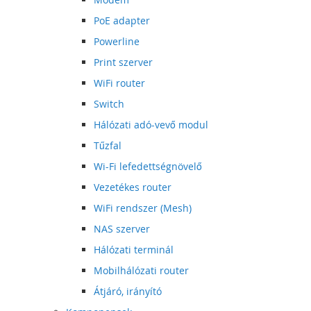
PoE adapter
Powerline
Print szerver
WiFi router
Switch
Hálózati adó-vevő modul
Tűzfal
Wi-Fi lefedettségnövelő
Vezetékes router
WiFi rendszer (Mesh)
NAS szerver
Hálózati terminál
Mobilhálózati router
Átjáró, irányító