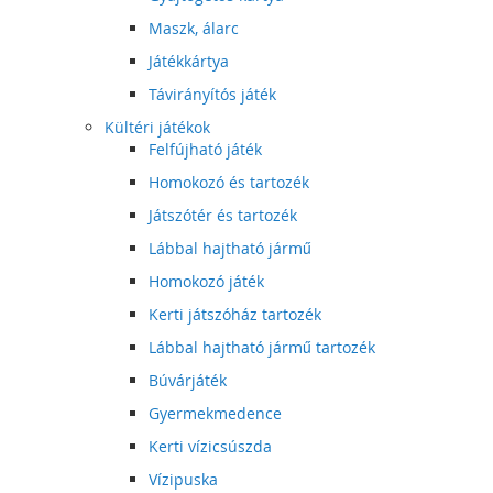
Maszk, álarc
Játékkártya
Távirányítós játék
Kültéri játékok
Felfújható játék
Homokozó és tartozék
Játszótér és tartozék
Lábbal hajtható jármű
Homokozó játék
Kerti játszóház tartozék
Lábbal hajtható jármű tartozék
Búvárjáték
Gyermekmedence
Kerti vízicsúszda
Vízipuska