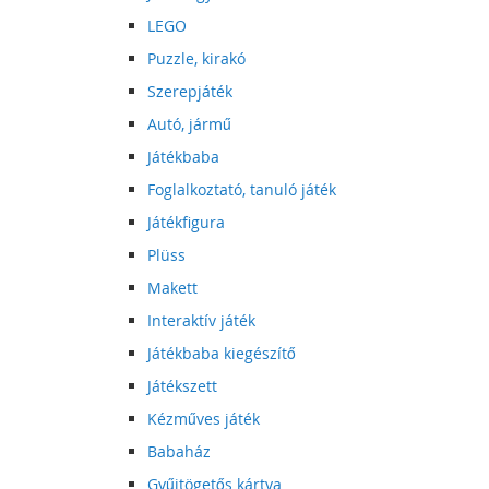
LEGO
Puzzle, kirakó
Szerepjáték
Autó, jármű
Játékbaba
Foglalkoztató, tanuló játék
Játékfigura
Plüss
Makett
Interaktív játék
Játékbaba kiegészítő
Játékszett
Kézműves játék
Babaház
Gyűjtögetős kártya