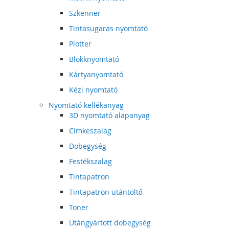
Szkenner
Tintasugaras nyomtató
Plotter
Blokknyomtató
Kártyanyomtató
Kézi nyomtató
Nyomtató kellékanyag
3D nyomtató alapanyag
Címkeszalag
Dobegység
Festékszalag
Tintapatron
Tintapatron utántöltő
Toner
Utángyártott dobegység