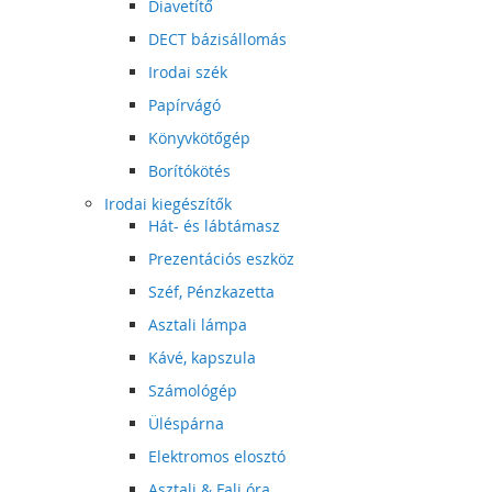
Diavetítő
DECT bázisállomás
Irodai szék
Papírvágó
Könyvkötőgép
Borítókötés
Irodai kiegészítők
Hát- és lábtámasz
Prezentációs eszköz
Széf, Pénzkazetta
Asztali lámpa
Kávé, kapszula
Számológép
Üléspárna
Elektromos elosztó
Asztali & Fali óra