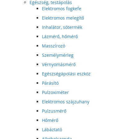
Egészség, testápolás
Elektromos fogkefe
Elektromos melegítő
Inhalátor, sótermék
Lázmérő, hőmérő
Masszírozó
Személymérleg
Vérnyomásmérő
Egészségápolási eszköz
Párásító
Pulzoximéter
Elektromos szájzuhany
Pulzusmérő
Hőmérő
Lábáztató
Alkoholszonda