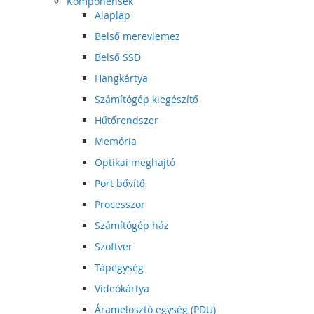
Komponensek
Alaplap
Belső merevlemez
Belső SSD
Hangkártya
Számítógép kiegészítő
Hűtőrendszer
Memória
Optikai meghajtó
Port bővítő
Processzor
Számítógép ház
Szoftver
Tápegység
Videókártya
Áramelosztó egység (PDU)