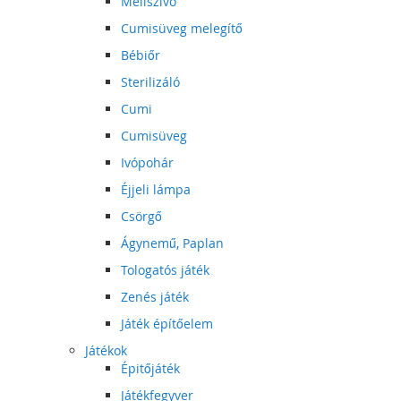
Mellszívó
Cumisüveg melegítő
Bébiőr
Sterilizáló
Cumi
Cumisüveg
Ivópohár
Éjjeli lámpa
Csörgő
Ágynemű, Paplan
Tologatós játék
Zenés játék
Játék építőelem
Játékok
Épitőjáték
Játékfegyver