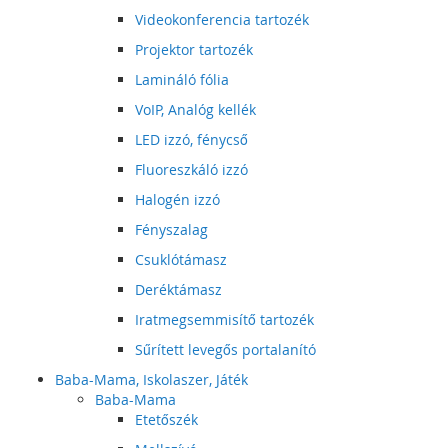
Videokonferencia tartozék
Projektor tartozék
Lamináló fólia
VoIP, Analóg kellék
LED izzó, fénycső
Fluoreszkáló izzó
Halogén izzó
Fényszalag
Csuklótámasz
Deréktámasz
Iratmegsemmisítő tartozék
Sűrített levegős portalanító
Baba-Mama, Iskolaszer, Játék
Baba-Mama
Etetőszék