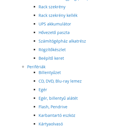
Rack szekrény
Rack szekrény kellék
UPS akkumulátor
Hővezető paszta
Számítógépház alkatrész
Rögzítőkészlet
Beépítő keret
Perifériák
Billentyűzet
CD, DVD, Blu-ray lemez
Egér
Egér, billentyű alátét
Flash, Pendrive
Karbantartó eszköz
Kártyaolvasó