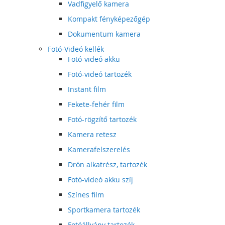
Vadfigyelő kamera
Kompakt fényképezőgép
Dokumentum kamera
Fotó-Videó kellék
Fotó-videó akku
Fotó-videó tartozék
Instant film
Fekete-fehér film
Fotó-rögzítő tartozék
Kamera retesz
Kamerafelszerelés
Drón alkatrész, tartozék
Fotó-videó akku szíj
Színes film
Sportkamera tartozék
Fotóállvány tartozék