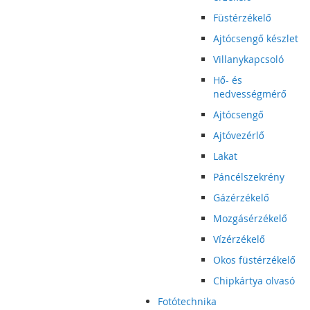
Füstérzékelő
Ajtócsengő készlet
Villanykapcsoló
Hő- és
nedvességmérő
Ajtócsengő
Ajtóvezérlő
Lakat
Páncélszekrény
Gázérzékelő
Mozgásérzékelő
Vízérzékelő
Okos füstérzékelő
Chipkártya olvasó
Fotótechnika