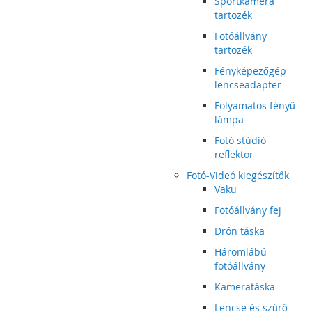
Sportkamera
tartozék
Fotóállvány
tartozék
Fényképezőgép
lencseadapter
Folyamatos fényű
lámpa
Fotó stúdió
reflektor
Fotó-Videó kiegészítők
Vaku
Fotóállvány fej
Drón táska
Háromlábú
fotóállvány
Kameratáska
Lencse és szűrő