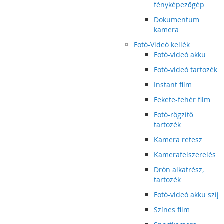
fényképezőgép
Dokumentum
kamera
Fotó-Videó kellék
Fotó-videó akku
Fotó-videó tartozék
Instant film
Fekete-fehér film
Fotó-rögzítő
tartozék
Kamera retesz
Kamerafelszerelés
Drón alkatrész,
tartozék
Fotó-videó akku szíj
Színes film