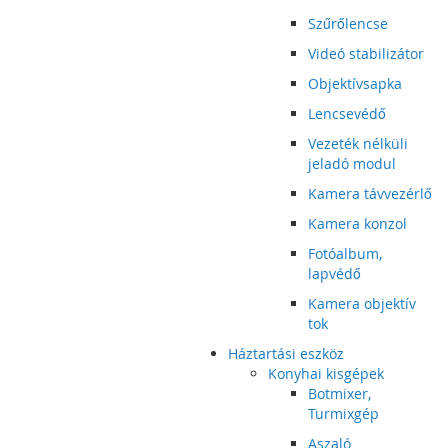
Szűrőlencse
Videó stabilizátor
Objektívsapka
Lencsevédő
Vezeték nélküli
jeladó modul
Kamera távvezérlő
Kamera konzol
Fotóalbum,
lapvédő
Kamera objektív
tok
Háztartási eszköz
Konyhai kisgépek
Botmixer,
Turmixgép
Aszaló