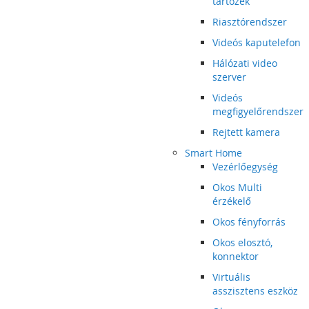
tartozék
Riasztórendszer
Videós kaputelefon
Hálózati video
szerver
Videós
megfigyelőrendszer
Rejtett kamera
Smart Home
Vezérlőegység
Okos Multi
érzékelő
Okos fényforrás
Okos elosztó,
konnektor
Virtuális
asszisztens eszköz