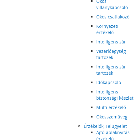
Okos
villanykapcsoló
Okos csatlakozó
Környezeti
érzékelő
Intelligens zár
Vezérlőegység
tartozék
Intelligens zár
tartozék
Időkapcsoló
Intelligens
biztonsági készlet
Multi érzékelő
Okosszemüveg
Érzékelők, Felügyelet
Ajtó-ablaknyitás
érzékelő