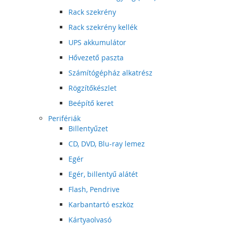
Rack szekrény
Rack szekrény kellék
UPS akkumulátor
Hővezető paszta
Számítógépház alkatrész
Rögzítőkészlet
Beépítő keret
Perifériák
Billentyűzet
CD, DVD, Blu-ray lemez
Egér
Egér, billentyű alátét
Flash, Pendrive
Karbantartó eszköz
Kártyaolvasó