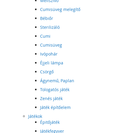
Mellszívó
Cumisüveg melegítő
Bébiőr
Sterilizáló
Cumi
Cumisüveg
Ivópohár
Éjjeli lámpa
Csörgő
Ágynemű, Paplan
Tologatós játék
Zenés játék
Játék építőelem
Játékok
Épitőjáték
Játékfegyver