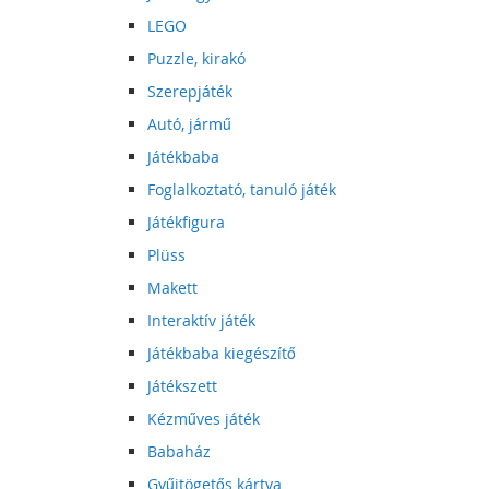
LEGO
Puzzle, kirakó
Szerepjáték
Autó, jármű
Játékbaba
Foglalkoztató, tanuló játék
Játékfigura
Plüss
Makett
Interaktív játék
Játékbaba kiegészítő
Játékszett
Kézműves játék
Babaház
Gyűjtögetős kártya