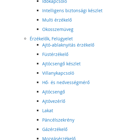
Időkapcsoló
Intelligens biztonsági készlet
Multi érzékelő
Okosszemüveg
Érzékelők, Felügyelet
Ajtó-ablaknyitás érzékelő
Füstérzékelő
Ajtócsengő készlet
Villanykapcsoló
Hő- és nedvességmérő
Ajtócsengő
Ajtóvezérlő
Lakat
Páncélszekrény
Gázérzékelő
Mozgásérzékelő