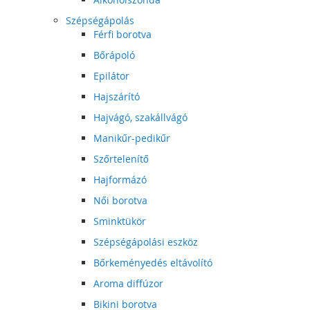
Szépségápolás
Férfi borotva
Bőrápoló
Epilátor
Hajszárító
Hajvágó, szakállvágó
Manikűr-pedikűr
Szőrtelenítő
Hajformázó
Női borotva
Sminktükör
Szépségápolási eszköz
Bőrkeményedés eltávolító
Aroma diffúzor
Bikini borotva