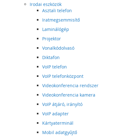
Irodai eszközök
Asztali telefon
Iratmegsemmisítő
Laminálógép
Projektor
Vonalkódolvasó
Diktafon
VoIP telefon
VoIP telefonközpont
Videokonferencia rendszer
Videokonferencia kamera
VoIP átjáró, irányító
VoIP adapter
Kártyaterminál
Mobil adatgyűjtő