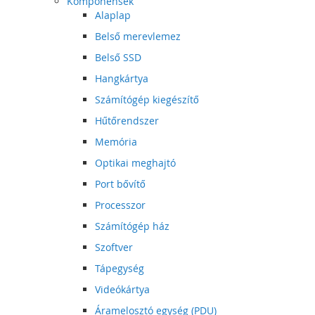
Komponensek
Alaplap
Belső merevlemez
Belső SSD
Hangkártya
Számítógép kiegészítő
Hűtőrendszer
Memória
Optikai meghajtó
Port bővítő
Processzor
Számítógép ház
Szoftver
Tápegység
Videókártya
Áramelosztó egység (PDU)