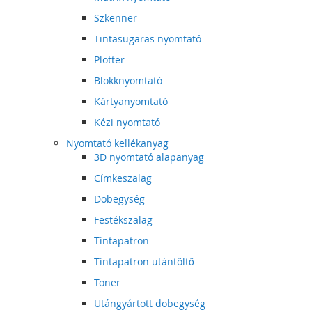
Szkenner
Tintasugaras nyomtató
Plotter
Blokknyomtató
Kártyanyomtató
Kézi nyomtató
Nyomtató kellékanyag
3D nyomtató alapanyag
Címkeszalag
Dobegység
Festékszalag
Tintapatron
Tintapatron utántöltő
Toner
Utángyártott dobegység