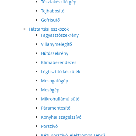
Tésztakészítő gép
Tejhabosító
Gofrisütő
Háztartási eszközök
Fagyasztószekrény
Villanymelegítő
Hűtőszekrény
Klímaberendezés
Légtisztító készülék
Mosogatógép
Mosógép
Mikrohullámú sütő
Páramentesítő
Konyhai szagelszívó
Porszívó
Kézi porszívó, elektromos seprű