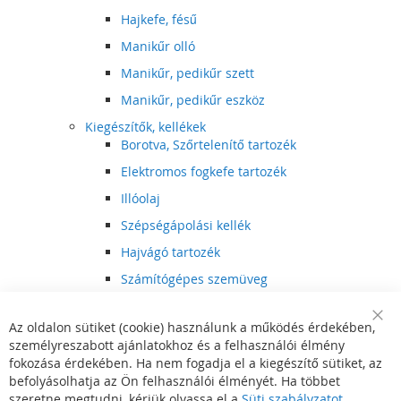
Hajkefe, fésű
Manikűr olló
Manikűr, pedikűr szett
Manikűr, pedikűr eszköz
Kiegészítők, kellékek
Borotva, Szőrtelenítő tartozék
Elektromos fogkefe tartozék
Illóolaj
Szépségápolási kellék
Hajvágó tartozék
Számítógépes szemüveg
Egészségápolási kellék
Az oldalon sütiket (cookie) használunk a működés érdekében,
Hajvágó kiegészítő
Clo
személyreszabott ajánlatokhoz és a felhasználói élmény
Coo
Szórakoztató elektronika
Bar
fokozása érdekében. Ha nem fogadja el a kiegészítő sütiket, az
Multimédia
befolyásolhatja az Ön felhasználói élményét. Ha többet
DVD, BluRay lejátszó
szeretne megtudni, kérjük olvassa el a
Süti szabályzatot