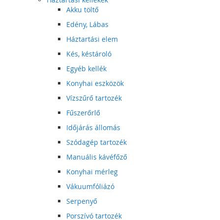
Akku töltő
Edény, Lábas
Háztartási elem
Kés, késtároló
Egyéb kellék
Konyhai eszközök
Vízszűrő tartozék
Fűszerőrlő
Időjárás állomás
Szódagép tartozék
Manuális kávéfőző
Konyhai mérleg
Vákuumfóliázó
Serpenyő
Porszívó tartozék