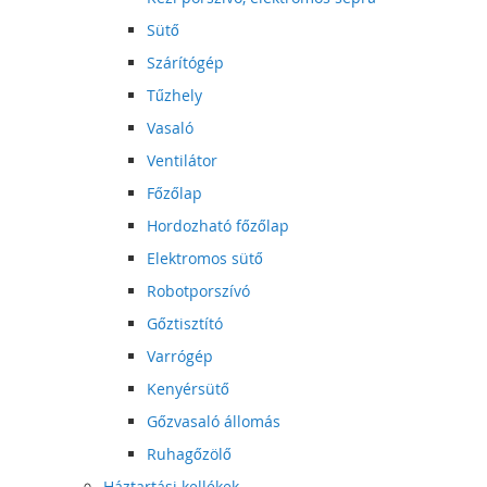
Sütő
Szárítógép
Tűzhely
Vasaló
Ventilátor
Főzőlap
Hordozható főzőlap
Elektromos sütő
Robotporszívó
Gőztisztító
Varrógép
Kenyérsütő
Gőzvasaló állomás
Ruhagőzölő
Háztartási kellékek