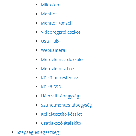
Mikrofon
Monitor
Monitor konzol
Videorögzítő eszköz
USB Hub
Webkamera
Merevlemez dokkoló
Merevlemez ház
Külső merevlemez
Külső SSD
Hálózati tápegység
Szünetmentes tápegység
Kelléktisztító készlet
Csatlakozó átalakító
Szépség és egészség