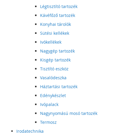
Légtisztító tartozék
Kávéfőző tartozék
Konyhai tárolók
Sütési kellékek
Ivókellékek
Nagygép tartozék
Kisgép tartozék
Tisztító eszköz
Vasalódeszka
Háztartási tartozék
Edénykészlet
Ivópalack
Nagynyomású mosó tartozék
Termosz
Irodatechnika