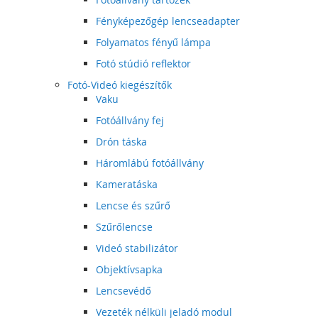
Fényképezőgép lencseadapter
Folyamatos fényű lámpa
Fotó stúdió reflektor
Fotó-Videó kiegészítők
Vaku
Fotóállvány fej
Drón táska
Háromlábú fotóállvány
Kameratáska
Lencse és szűrő
Szűrőlencse
Videó stabilizátor
Objektívsapka
Lencsevédő
Vezeték nélküli jeladó modul