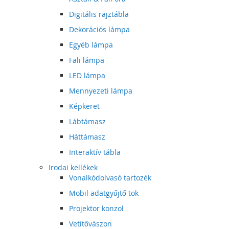
Digitális rajztábla
Dekorációs lámpa
Egyéb lámpa
Fali lámpa
LED lámpa
Mennyezeti lámpa
Képkeret
Lábtámasz
Háttámasz
Interaktív tábla
Irodai kellékek
Vonalkódolvasó tartozék
Mobil adatgyűjtő tok
Projektor konzol
Vetítővászon