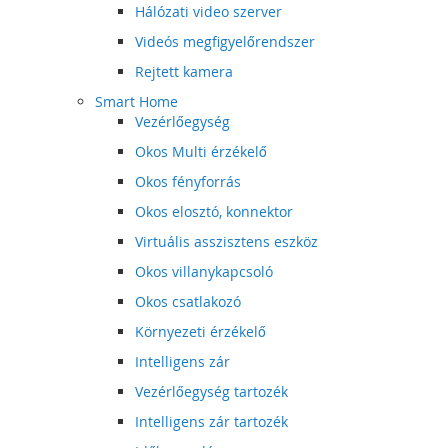
Hálózati video szerver
Videós megfigyelőrendszer
Rejtett kamera
Smart Home
Vezérlőegység
Okos Multi érzékelő
Okos fényforrás
Okos elosztó, konnektor
Virtuális asszisztens eszköz
Okos villanykapcsoló
Okos csatlakozó
Környezeti érzékelő
Intelligens zár
Vezérlőegység tartozék
Intelligens zár tartozék