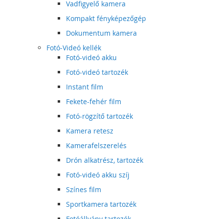
Vadfigyelő kamera
Kompakt fényképezőgép
Dokumentum kamera
Fotó-Videó kellék
Fotó-videó akku
Fotó-videó tartozék
Instant film
Fekete-fehér film
Fotó-rögzítő tartozék
Kamera retesz
Kamerafelszerelés
Drón alkatrész, tartozék
Fotó-videó akku szíj
Színes film
Sportkamera tartozék
Fotóállvány tartozék