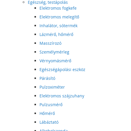
Egészség, testápolás
Elektromos fogkefe
Elektromos melegítő
Inhalátor, sótermék
Lázmérő, hőmérő
Masszírozó
Személymérleg
Vérnyomásmérő
Egészségápolási eszköz
Párásító
Pulzoximéter
Elektromos szájzuhany
Pulzusmérő
Hőmérő
Lábáztató
Alkoholszonda