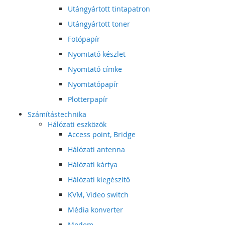
Utángyártott tintapatron
Utángyártott toner
Fotópapír
Nyomtató készlet
Nyomtató címke
Nyomtatópapír
Plotterpapír
Számítástechnika
Hálózati eszközök
Access point, Bridge
Hálózati antenna
Hálózati kártya
Hálózati kiegészítő
KVM, Video switch
Média konverter
Modem