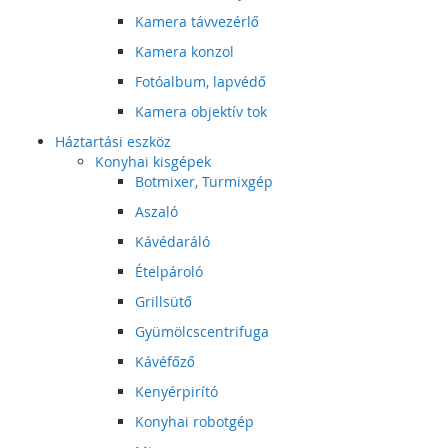
Kamera távvezérlő
Kamera konzol
Fotóalbum, lapvédő
Kamera objektív tok
Háztartási eszköz
Konyhai kisgépek
Botmixer, Turmixgép
Aszaló
Kávédaráló
Ételpároló
Grillsütő
Gyümölcscentrifuga
Kávéfőző
Kenyérpirító
Konyhai robotgép