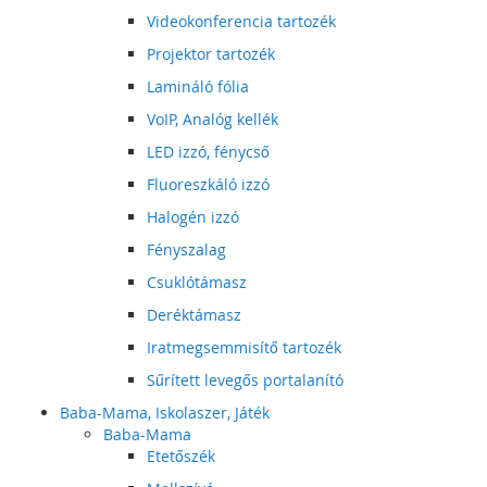
Videokonferencia tartozék
Projektor tartozék
Lamináló fólia
VoIP, Analóg kellék
LED izzó, fénycső
Fluoreszkáló izzó
Halogén izzó
Fényszalag
Csuklótámasz
Deréktámasz
Iratmegsemmisítő tartozék
Sűrített levegős portalanító
Baba-Mama, Iskolaszer, Játék
Baba-Mama
Etetőszék