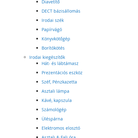
Diavetítő
DECT bázisállomás
Irodai szék
Papírvágó
Könyvkötőgép
Borítókötés
Irodai kiegészítők
Hát- és lábtámasz
Prezentációs eszköz
Széf, Pénzkazetta
Asztali lámpa
Kávé, kapszula
Számológép
Üléspárna
Elektromos elosztó
Asztali & Fali óra