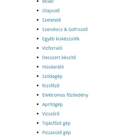
Mixer
Olajsütő
Szeletelő
Szendvics & Gofrisütő
Egyéb kiskészülék
Vízforraló
Desszert készítő
Húsdaráló
Szódagép
Rizsfőző
Elektromos főzőedény
Aprítógép
Vízszűrő
Tojásfőző gép
Pizzasütő gép