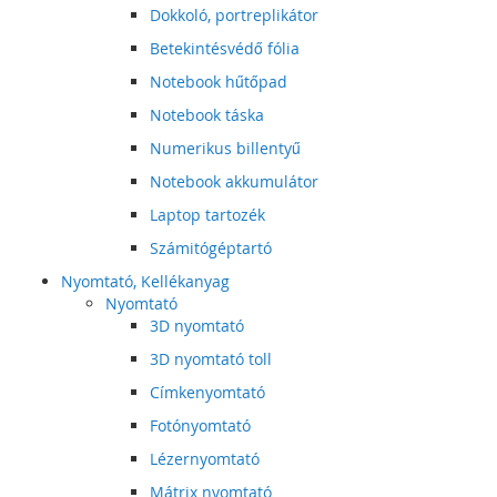
Dokkoló, portreplikátor
Betekintésvédő fólia
Notebook hűtőpad
Notebook táska
Numerikus billentyű
Notebook akkumulátor
Laptop tartozék
Számitógéptartó
Nyomtató, Kellékanyag
Nyomtató
3D nyomtató
3D nyomtató toll
Címkenyomtató
Fotónyomtató
Lézernyomtató
Mátrix nyomtató