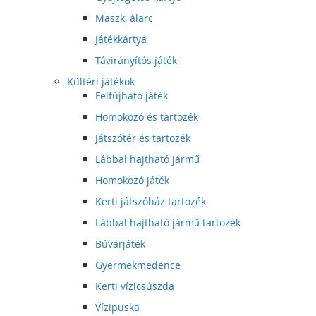
Maszk, álarc
Játékkártya
Távirányítós játék
Kültéri játékok
Felfújható játék
Homokozó és tartozék
Játszótér és tartozék
Lábbal hajtható jármű
Homokozó játék
Kerti játszóház tartozék
Lábbal hajtható jármű tartozék
Búvárjáték
Gyermekmedence
Kerti vízicsúszda
Vízipuska