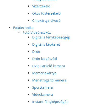
Vízérzékelő
Okos füstérzékelő
Chipkártya olvasó
Fotótechnika
Fotó-Videó eszköz
Digitális fényképezőgép
Digitális képkeret
Drón
Drón kiegészítő
DVR, Parkoló kamera
Memóriakártya
Menetrögzítő kamera
Sportkamera
Videókamera
Instant fényképezőgép