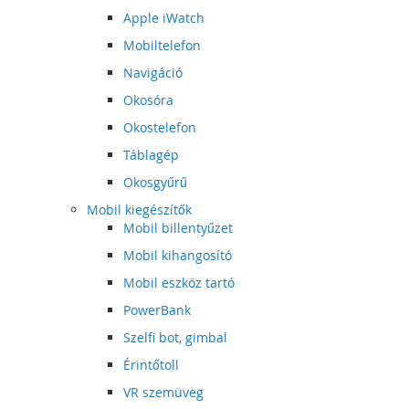
Apple iWatch
Mobiltelefon
Navigáció
Okosóra
Okostelefon
Táblagép
Okosgyűrű
Mobil kiegészítők
Mobil billentyűzet
Mobil kihangosító
Mobil eszköz tartó
PowerBank
Szelfi bot, gimbal
Érintőtoll
VR szemüveg