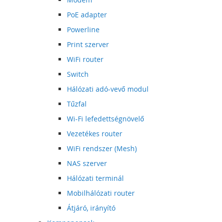
PoE adapter
Powerline
Print szerver
WiFi router
Switch
Hálózati adó-vevő modul
Tűzfal
Wi-Fi lefedettségnövelő
Vezetékes router
WiFi rendszer (Mesh)
NAS szerver
Hálózati terminál
Mobilhálózati router
Átjáró, irányító