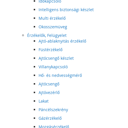
Időkapcsoló
Intelligens biztonsági készlet
Multi érzékelő
Okosszemüveg
Érzékelők, Felügyelet
Ajtó-ablaknyitás érzékelő
Füstérzékelő
Ajtócsengő készlet
Villanykapcsoló
Hő- és nedvességmérő
Ajtócsengő
Ajtóvezérlő
Lakat
Páncélszekrény
Gázérzékelő
Mozgásérzékelő