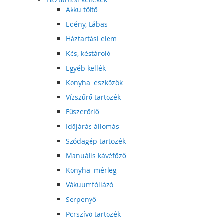
Akku töltő
Edény, Lábas
Háztartási elem
Kés, késtároló
Egyéb kellék
Konyhai eszközök
Vízszűrő tartozék
Fűszerőrlő
Időjárás állomás
Szódagép tartozék
Manuális kávéfőző
Konyhai mérleg
Vákuumfóliázó
Serpenyő
Porszívó tartozék