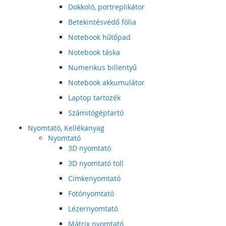
Dokkoló, portreplikátor
Betekintésvédő fólia
Notebook hűtőpad
Notebook táska
Numerikus billentyű
Notebook akkumulátor
Laptop tartozék
Számitógéptartó
Nyomtató, Kellékanyag
Nyomtató
3D nyomtató
3D nyomtató toll
Címkenyomtató
Fotónyomtató
Lézernyomtató
Mátrix nyomtató