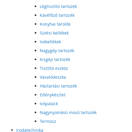
Légtisztító tartozék
Kávéfőző tartozék
Konyhai tárolók
Sütési kellékek
Ivókellékek
Nagygép tartozék
Kisgép tartozék
Tisztító eszköz
Vasalódeszka
Háztartási tartozék
Edénykészlet
Ivópalack
Nagynyomású mosó tartozék
Termosz
Irodatechnika