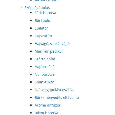
Szépségápolás
Férfi borotva
Bőrápoló
Epilátor
Hajszárító
Hajvágó, szakállvágó
Manikűr-pedikűr
Szőrtelenítő
Hajformázó
Női borotva
Sminktükör
Szépségápolási eszköz
Bőrkeményedés eltávolító
Aroma diffúzor
Bikini borotva