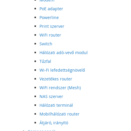
PoE adapter
Powerline
Print szerver
WiFi router
Switch
Hálózati adó-vevő modul
Tűzfal
Wi-Fi lefedettségnövelő
Vezetékes router
WiFi rendszer (Mesh)
NAS szerver
Hálózati terminál
Mobilhálózati router
Átjáró, irányító