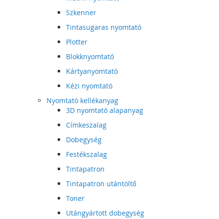
Szkenner
Tintasugaras nyomtató
Plotter
Blokknyomtató
Kártyanyomtató
Kézi nyomtató
Nyomtató kellékanyag
3D nyomtató alapanyag
Címkeszalag
Dobegység
Festékszalag
Tintapatron
Tintapatron utántöltő
Toner
Utángyártott dobegység