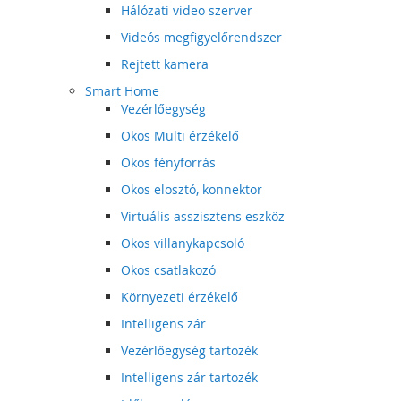
Hálózati video szerver
Videós megfigyelőrendszer
Rejtett kamera
Smart Home
Vezérlőegység
Okos Multi érzékelő
Okos fényforrás
Okos elosztó, konnektor
Virtuális asszisztens eszköz
Okos villanykapcsoló
Okos csatlakozó
Környezeti érzékelő
Intelligens zár
Vezérlőegység tartozék
Intelligens zár tartozék