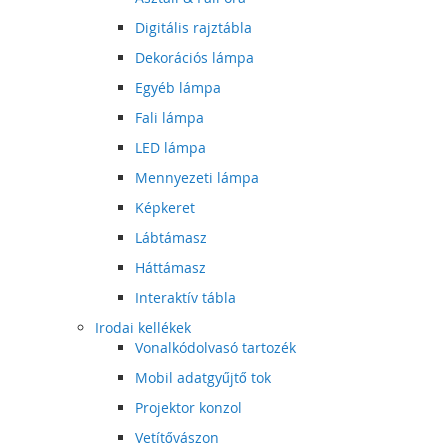
Digitális rajztábla
Dekorációs lámpa
Egyéb lámpa
Fali lámpa
LED lámpa
Mennyezeti lámpa
Képkeret
Lábtámasz
Háttámasz
Interaktív tábla
Irodai kellékek
Vonalkódolvasó tartozék
Mobil adatgyűjtő tok
Projektor konzol
Vetítővászon