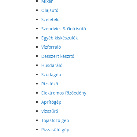
Mixer
Olajsütő
Szeletelő
Szendvics & Gofrisütő
Egyéb kiskészülék
Vízforraló
Desszert készítő
Húsdaráló
Szódagép
Rizsfőző
Elektromos főzőedény
Aprítógép
Vízszűrő
Tojásfőző gép
Pizzasütő gép