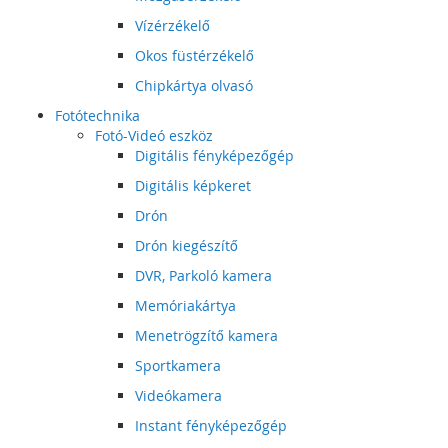
Vízérzékelő
Okos füstérzékelő
Chipkártya olvasó
Fotótechnika
Fotó-Videó eszköz
Digitális fényképezőgép
Digitális képkeret
Drón
Drón kiegészítő
DVR, Parkoló kamera
Memóriakártya
Menetrögzítő kamera
Sportkamera
Videókamera
Instant fényképezőgép