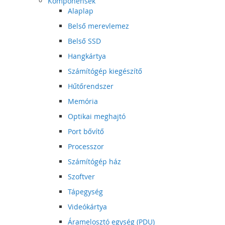
Komponensek
Alaplap
Belső merevlemez
Belső SSD
Hangkártya
Számítógép kiegészítő
Hűtőrendszer
Memória
Optikai meghajtó
Port bővítő
Processzor
Számítógép ház
Szoftver
Tápegység
Videókártya
Áramelosztó egység (PDU)