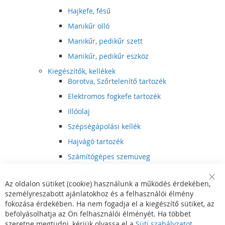
Hajkefe, fésű
Manikűr olló
Manikűr, pedikűr szett
Manikűr, pedikűr eszköz
Kiegészítők, kellékek
Borotva, Szőrtelenítő tartozék
Elektromos fogkefe tartozék
Illóolaj
Szépségápolási kellék
Hajvágó tartozék
Számítógépes szemüveg
Egészségápolási kellék
Az oldalon sütiket (cookie) használunk a működés érdekében,
Hajvágó kiegészítő
Clo
személyreszabott ajánlatokhoz és a felhasználói élmény
Coo
Szórakoztató elektronika
Bar
fokozása érdekében. Ha nem fogadja el a kiegészítő sütiket, az
Multimédia
befolyásolhatja az Ön felhasználói élményét. Ha többet
DVD, BluRay lejátszó
szeretne megtudni, kérjük olvassa el a
Süti szabályzatot