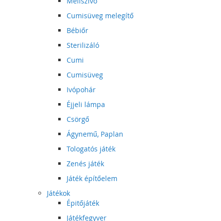
Mellszívó
Cumisüveg melegítő
Bébiőr
Sterilizáló
Cumi
Cumisüveg
Ivópohár
Éjjeli lámpa
Csörgő
Ágynemű, Paplan
Tologatós játék
Zenés játék
Játék építőelem
Játékok
Épitőjáték
Játékfegyver