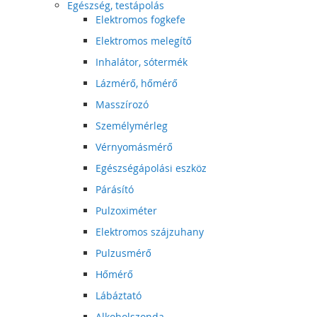
Egészség, testápolás
Elektromos fogkefe
Elektromos melegítő
Inhalátor, sótermék
Lázmérő, hőmérő
Masszírozó
Személymérleg
Vérnyomásmérő
Egészségápolási eszköz
Párásító
Pulzoximéter
Elektromos szájzuhany
Pulzusmérő
Hőmérő
Lábáztató
Alkoholszonda