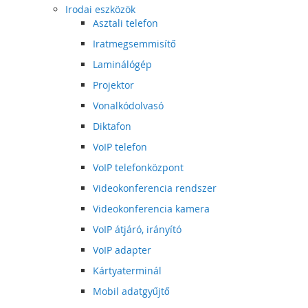
Irodai eszközök
Asztali telefon
Iratmegsemmisítő
Laminálógép
Projektor
Vonalkódolvasó
Diktafon
VoIP telefon
VoIP telefonközpont
Videokonferencia rendszer
Videokonferencia kamera
VoIP átjáró, irányító
VoIP adapter
Kártyaterminál
Mobil adatgyűjtő