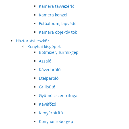
Kamera távvezérlő
Kamera konzol
Fotóalbum, lapvédő
Kamera objektív tok
Háztartási eszköz
Konyhai kisgépek
Botmixer, Turmixgép
Aszaló
Kávédaráló
Ételpároló
Grillsütő
Gyümölcscentrifuga
Kávéfőző
Kenyérpirító
Konyhai robotgép