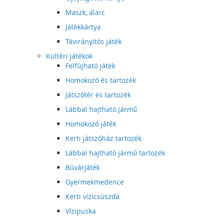
Maszk, álarc
Játékkártya
Távirányítós játék
Kültéri játékok
Felfújható játék
Homokozó és tartozék
Játszótér és tartozék
Lábbal hajtható jármű
Homokozó játék
Kerti játszóház tartozék
Lábbal hajtható jármű tartozék
Búvárjáték
Gyermekmedence
Kerti vízicsúszda
Vízipuska