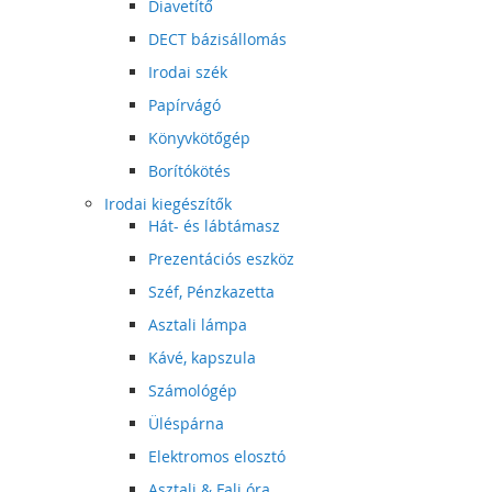
Diavetítő
DECT bázisállomás
Irodai szék
Papírvágó
Könyvkötőgép
Borítókötés
Irodai kiegészítők
Hát- és lábtámasz
Prezentációs eszköz
Széf, Pénzkazetta
Asztali lámpa
Kávé, kapszula
Számológép
Üléspárna
Elektromos elosztó
Asztali & Fali óra