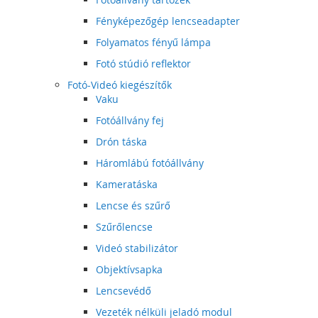
Fényképezőgép lencseadapter
Folyamatos fényű lámpa
Fotó stúdió reflektor
Fotó-Videó kiegészítők
Vaku
Fotóállvány fej
Drón táska
Háromlábú fotóállvány
Kameratáska
Lencse és szűrő
Szűrőlencse
Videó stabilizátor
Objektívsapka
Lencsevédő
Vezeték nélküli jeladó modul