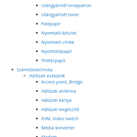
Utángyártott tintapatron
Utángyártott toner
Fotópapír
Nyomtató készlet
Nyomtató címke
Nyomtatópapír
Plotterpapír
Számítástechnika
Hálózati eszközök
Access point, Bridge
Hálózati antenna
Hálózati kártya
Hálózati kiegészítő
KVM, Video switch
Média konverter
Modem