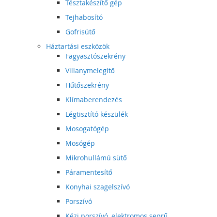
Tésztakészítő gép
Tejhabosító
Gofrisütő
Háztartási eszközök
Fagyasztószekrény
Villanymelegítő
Hűtőszekrény
Klímaberendezés
Légtisztító készülék
Mosogatógép
Mosógép
Mikrohullámú sütő
Páramentesítő
Konyhai szagelszívó
Porszívó
Kézi porszívó, elektromos seprű