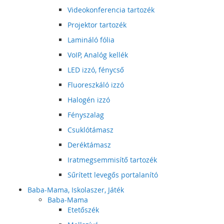
Videokonferencia tartozék
Projektor tartozék
Lamináló fólia
VoIP, Analóg kellék
LED izzó, fénycső
Fluoreszkáló izzó
Halogén izzó
Fényszalag
Csuklótámasz
Deréktámasz
Iratmegsemmisítő tartozék
Sűrített levegős portalanító
Baba-Mama, Iskolaszer, Játék
Baba-Mama
Etetőszék