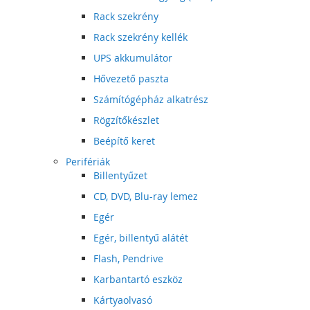
Rack szekrény
Rack szekrény kellék
UPS akkumulátor
Hővezető paszta
Számítógépház alkatrész
Rögzítőkészlet
Beépítő keret
Perifériák
Billentyűzet
CD, DVD, Blu-ray lemez
Egér
Egér, billentyű alátét
Flash, Pendrive
Karbantartó eszköz
Kártyaolvasó