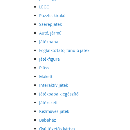
LEGO
Puzzle, kirakó
Szerepjáték
Autó, jármű
Játékbaba
Foglalkoztató, tanuló játék
Játékfigura
Plüss
Makett
Interaktív játék
Játékbaba kiegészítő
Játékszett
Kézműves játék
Babaház
Gyűjtögetős kártya