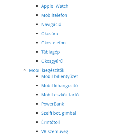
Apple iWatch
Mobiltelefon
Navigáció
Okosóra
Okostelefon
Táblagép
Okosgyűrű
Mobil kiegészítők
Mobil billentyűzet
Mobil kihangosító
Mobil eszköz tartó
PowerBank
Szelfi bot, gimbal
Érintőtoll
VR szemüveg