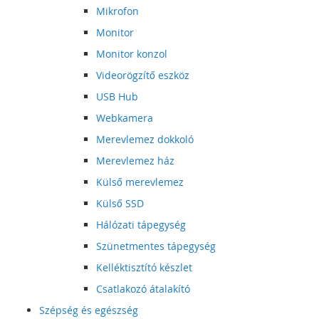
Mikrofon
Monitor
Monitor konzol
Videorögzítő eszköz
USB Hub
Webkamera
Merevlemez dokkoló
Merevlemez ház
Külső merevlemez
Külső SSD
Hálózati tápegység
Szünetmentes tápegység
Kelléktisztító készlet
Csatlakozó átalakító
Szépség és egészség