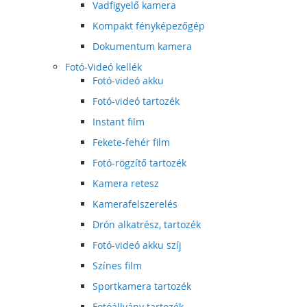
Vadfigyelő kamera
Kompakt fényképezőgép
Dokumentum kamera
Fotó-Videó kellék
Fotó-videó akku
Fotó-videó tartozék
Instant film
Fekete-fehér film
Fotó-rögzítő tartozék
Kamera retesz
Kamerafelszerelés
Drón alkatrész, tartozék
Fotó-videó akku szíj
Színes film
Sportkamera tartozék
Fotóállvány tartozék