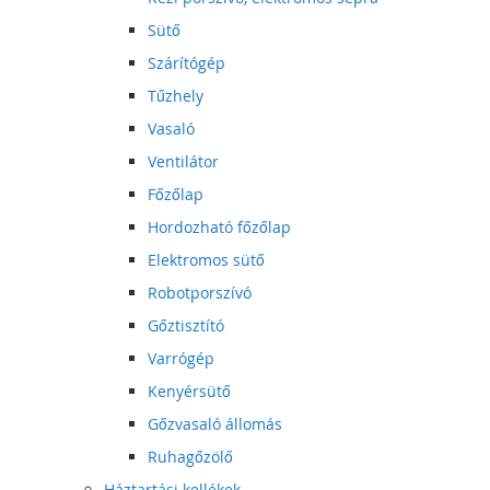
Sütő
Szárítógép
Tűzhely
Vasaló
Ventilátor
Főzőlap
Hordozható főzőlap
Elektromos sütő
Robotporszívó
Gőztisztító
Varrógép
Kenyérsütő
Gőzvasaló állomás
Ruhagőzölő
Háztartási kellékek