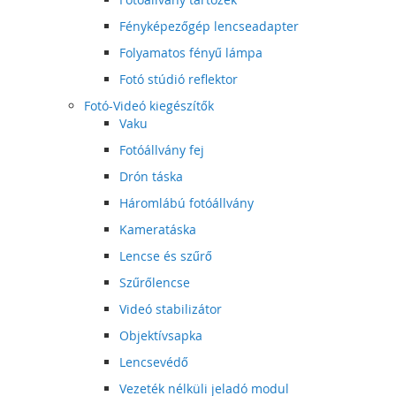
Fényképezőgép lencseadapter
Folyamatos fényű lámpa
Fotó stúdió reflektor
Fotó-Videó kiegészítők
Vaku
Fotóállvány fej
Drón táska
Háromlábú fotóállvány
Kameratáska
Lencse és szűrő
Szűrőlencse
Videó stabilizátor
Objektívsapka
Lencsevédő
Vezeték nélküli jeladó modul