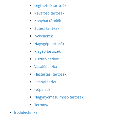
Légtisztító tartozék
Kávéfőző tartozék
Konyhai tárolók
Sütési kellékek
Ivókellékek
Nagygép tartozék
Kisgép tartozék
Tisztító eszköz
Vasalódeszka
Háztartási tartozék
Edénykészlet
Ivópalack
Nagynyomású mosó tartozék
Termosz
Irodatechnika