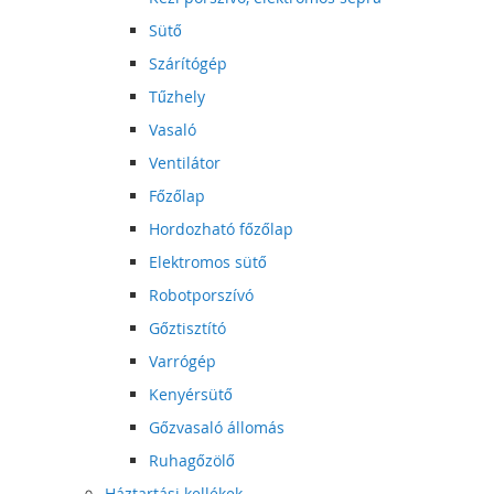
Sütő
Szárítógép
Tűzhely
Vasaló
Ventilátor
Főzőlap
Hordozható főzőlap
Elektromos sütő
Robotporszívó
Gőztisztító
Varrógép
Kenyérsütő
Gőzvasaló állomás
Ruhagőzölő
Háztartási kellékek