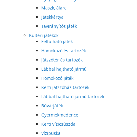
Maszk, álarc
Játékkártya
Távirányítós játék
Kültéri játékok
Felfújható játék
Homokozó és tartozék
Játszótér és tartozék
Lábbal hajtható jármű
Homokozó játék
Kerti játszóház tartozék
Lábbal hajtható jármű tartozék
Búvárjáték
Gyermekmedence
Kerti vízicsúszda
Vízipuska