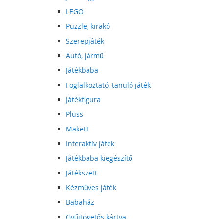
LEGO
Puzzle, kirakó
Szerepjáték
Autó, jármű
Játékbaba
Foglalkoztató, tanuló játék
Játékfigura
Plüss
Makett
Interaktív játék
Játékbaba kiegészítő
Játékszett
Kézműves játék
Babaház
Gyűjtögetős kártya