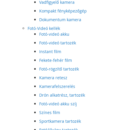
Vadfigyelő kamera
Kompakt fényképezőgép
Dokumentum kamera
Fotó-Videó kellék
Fotó-videó akku
Fotó-videó tartozék
Instant film
Fekete-fehér film
Fotó-rögzítő tartozék
Kamera retesz
Kamerafelszerelés
Drón alkatrész, tartozék
Fotó-videó akku szíj
Színes film
Sportkamera tartozék
Fotóállvány tartozék