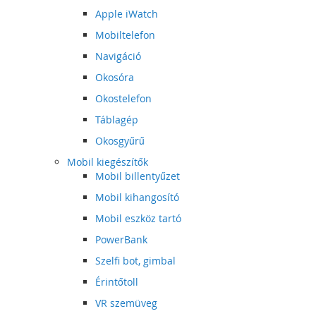
Apple iWatch
Mobiltelefon
Navigáció
Okosóra
Okostelefon
Táblagép
Okosgyűrű
Mobil kiegészítők
Mobil billentyűzet
Mobil kihangosító
Mobil eszköz tartó
PowerBank
Szelfi bot, gimbal
Érintőtoll
VR szemüveg