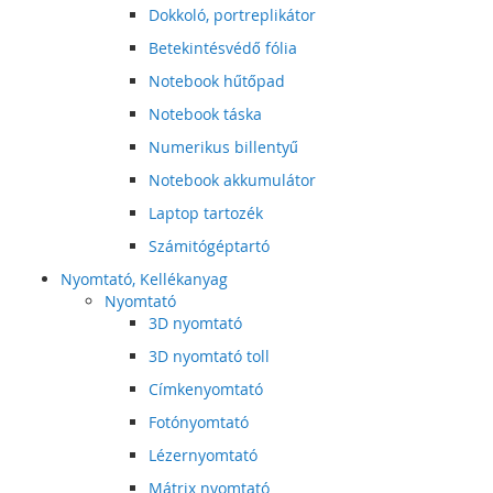
Dokkoló, portreplikátor
Betekintésvédő fólia
Notebook hűtőpad
Notebook táska
Numerikus billentyű
Notebook akkumulátor
Laptop tartozék
Számitógéptartó
Nyomtató, Kellékanyag
Nyomtató
3D nyomtató
3D nyomtató toll
Címkenyomtató
Fotónyomtató
Lézernyomtató
Mátrix nyomtató