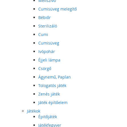
Mellszívó
Cumisüveg melegítő
Bébiőr
Sterilizáló
Cumi
Cumisüveg
Ivópohár
Éjjeli lámpa
Csörgő
Ágynemű, Paplan
Tologatós játék
Zenés játék
Játék építőelem
Játékok
Épitőjáték
Játékfegyver