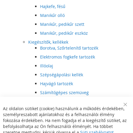
Hajkefe, fésű
Manikűr olló
Manikűr, pedikűr szett
Manikűr, pedikűr eszköz
Kiegészítők, kellékek
Borotva, Szőrtelenítő tartozék
Elektromos fogkefe tartozék
Illóolaj
Szépségápolási kellék
Hajvágó tartozék
Számítógépes szemüveg
Egészségápolási kellék
Az oldalon sütiket (cookie) használunk a működés érdekében,
Hajvágó kiegészítő
Clo
személyreszabott ajánlatokhoz és a felhasználói élmény
Coo
Szórakoztató elektronika
Bar
fokozása érdekében. Ha nem fogadja el a kiegészítő sütiket, az
Multimédia
befolyásolhatja az Ön felhasználói élményét. Ha többet
DVD, BluRay lejátszó
szeretne megtudni, kérjük olvassa el a
Süti szabályzatot