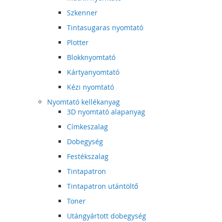
Szkenner
Tintasugaras nyomtató
Plotter
Blokknyomtató
Kártyanyomtató
Kézi nyomtató
Nyomtató kellékanyag
3D nyomtató alapanyag
Címkeszalag
Dobegység
Festékszalag
Tintapatron
Tintapatron utántöltő
Toner
Utángyártott dobegység