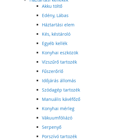
Akku töltő
Edény, Lábas
Háztartási elem
Kés, késtároló
Egyéb kellék
Konyhai eszközök
Vízszűrő tartozék
Fűszerőrlő
Időjárás állomás
Szódagép tartozék
Manuális kávéfőző
Konyhai mérleg
Vákuumfóliázó
Serpenyő
Porszívó tartozék