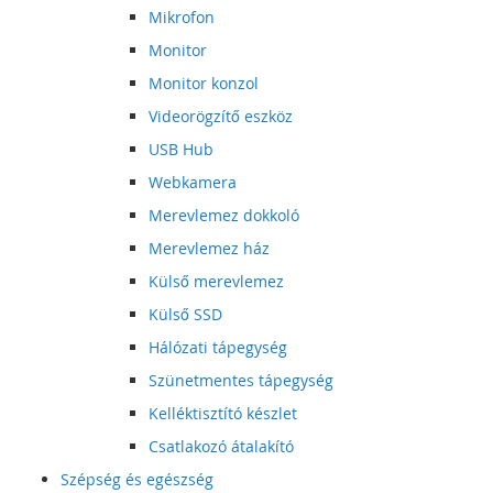
Mikrofon
Monitor
Monitor konzol
Videorögzítő eszköz
USB Hub
Webkamera
Merevlemez dokkoló
Merevlemez ház
Külső merevlemez
Külső SSD
Hálózati tápegység
Szünetmentes tápegység
Kelléktisztító készlet
Csatlakozó átalakító
Szépség és egészség