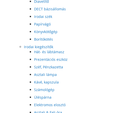
Diavetítő
DECT bázisállomás
Irodai szék
Papírvágó
Könyvkötőgép
Borítókötés
Irodai kiegészítők
Hát- és lábtámasz
Prezentációs eszköz
Széf, Pénzkazetta
Asztali lámpa
Kávé, kapszula
Számológép
Üléspárna
Elektromos elosztó
Asztali & Fali óra