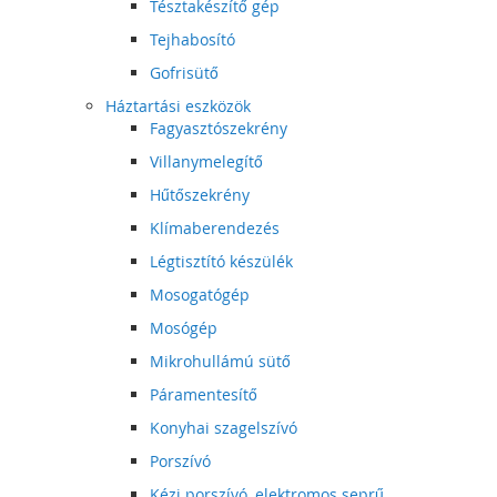
Tésztakészítő gép
Tejhabosító
Gofrisütő
Háztartási eszközök
Fagyasztószekrény
Villanymelegítő
Hűtőszekrény
Klímaberendezés
Légtisztító készülék
Mosogatógép
Mosógép
Mikrohullámú sütő
Páramentesítő
Konyhai szagelszívó
Porszívó
Kézi porszívó, elektromos seprű