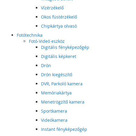
Vízérzékelő
Okos füstérzékelő
Chipkártya olvasó
Fotótechnika
Fotó-Videó eszköz
Digitális fényképezőgép
Digitális képkeret
Drón
Drón kiegészítő
DVR, Parkoló kamera
Memóriakártya
Menetrögzítő kamera
Sportkamera
Videókamera
Instant fényképezőgép