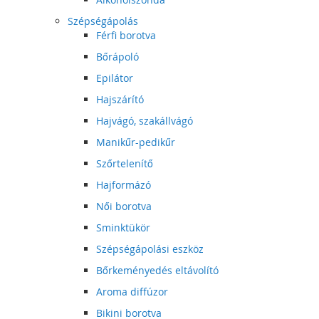
Szépségápolás
Férfi borotva
Bőrápoló
Epilátor
Hajszárító
Hajvágó, szakállvágó
Manikűr-pedikűr
Szőrtelenítő
Hajformázó
Női borotva
Sminktükör
Szépségápolási eszköz
Bőrkeményedés eltávolító
Aroma diffúzor
Bikini borotva