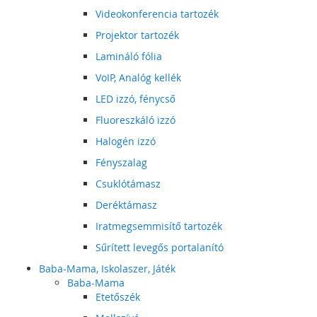
Videokonferencia tartozék
Projektor tartozék
Lamináló fólia
VoIP, Analóg kellék
LED izzó, fénycső
Fluoreszkáló izzó
Halogén izzó
Fényszalag
Csuklótámasz
Deréktámasz
Iratmegsemmisítő tartozék
Sűrített levegős portalanító
Baba-Mama, Iskolaszer, Játék
Baba-Mama
Etetőszék