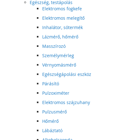
Egészség, testápolás
Elektromos fogkefe
Elektromos melegítő
Inhalátor, sótermék
Lázmérő, hőmérő
Masszírozó
Személymérleg
Vérnyomásmérő
Egészségápolási eszköz
Párásító
Pulzoximéter
Elektromos szájzuhany
Pulzusmérő
Hőmérő
Lábáztató
Alkoholszonda