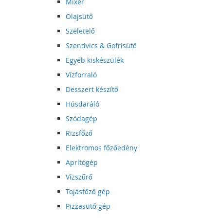
Mixer
Olajsütő
Szeletelő
Szendvics & Gofrisütő
Egyéb kiskészülék
Vízforraló
Desszert készítő
Húsdaráló
Szódagép
Rizsfőző
Elektromos főzőedény
Aprítógép
Vízszűrő
Tojásfőző gép
Pizzasütő gép