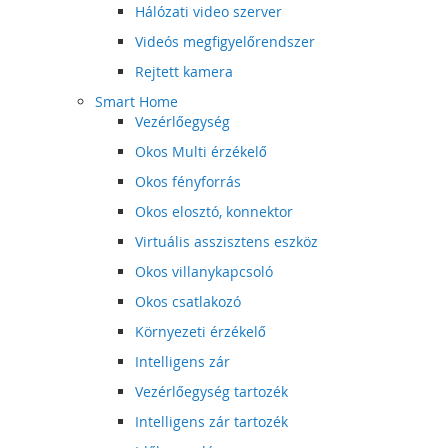
Hálózati video szerver
Videós megfigyelőrendszer
Rejtett kamera
Smart Home
Vezérlőegység
Okos Multi érzékelő
Okos fényforrás
Okos elosztó, konnektor
Virtuális asszisztens eszköz
Okos villanykapcsoló
Okos csatlakozó
Környezeti érzékelő
Intelligens zár
Vezérlőegység tartozék
Intelligens zár tartozék