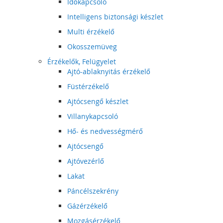
Időkapcsoló
Intelligens biztonsági készlet
Multi érzékelő
Okosszemüveg
Érzékelők, Felügyelet
Ajtó-ablaknyitás érzékelő
Füstérzékelő
Ajtócsengő készlet
Villanykapcsoló
Hő- és nedvességmérő
Ajtócsengő
Ajtóvezérlő
Lakat
Páncélszekrény
Gázérzékelő
Mozgásérzékelő