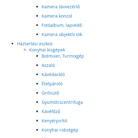
Kamera távvezérlő
Kamera konzol
Fotóalbum, lapvédő
Kamera objektív tok
Háztartási eszköz
Konyhai kisgépek
Botmixer, Turmixgép
Aszaló
Kávédaráló
Ételpároló
Grillsütő
Gyümölcscentrifuga
Kávéfőző
Kenyérpirító
Konyhai robotgép