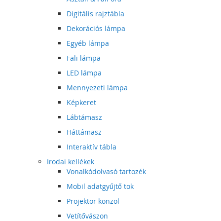
Digitális rajztábla
Dekorációs lámpa
Egyéb lámpa
Fali lámpa
LED lámpa
Mennyezeti lámpa
Képkeret
Lábtámasz
Háttámasz
Interaktív tábla
Irodai kellékek
Vonalkódolvasó tartozék
Mobil adatgyűjtő tok
Projektor konzol
Vetítővászon