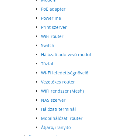
PoE adapter
Powerline
Print szerver
WiFi router
Switch
Hálózati adó-vevő modul
Tűzfal
Wi-Fi lefedettségnövelő
Vezetékes router
WiFi rendszer (Mesh)
NAS szerver
Hálózati terminál
Mobilhálózati router
Átjáró, irányító