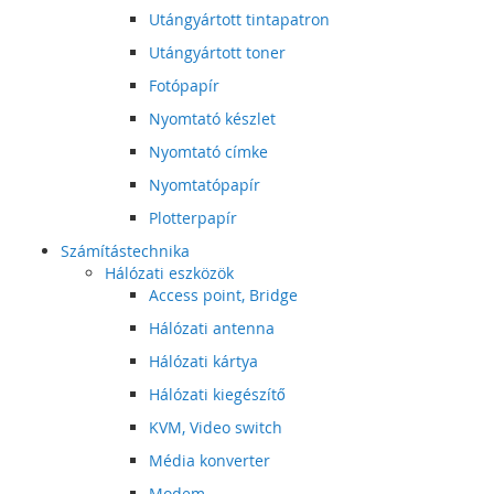
Utángyártott tintapatron
Utángyártott toner
Fotópapír
Nyomtató készlet
Nyomtató címke
Nyomtatópapír
Plotterpapír
Számítástechnika
Hálózati eszközök
Access point, Bridge
Hálózati antenna
Hálózati kártya
Hálózati kiegészítő
KVM, Video switch
Média konverter
Modem