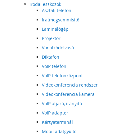
Irodai eszközök
Asztali telefon
Iratmegsemmisítő
Laminálógép
Projektor
Vonalkódolvasó
Diktafon
VoIP telefon
VoIP telefonközpont
Videokonferencia rendszer
Videokonferencia kamera
VoIP átjáró, irányító
VoIP adapter
Kártyaterminál
Mobil adatgyűjtő