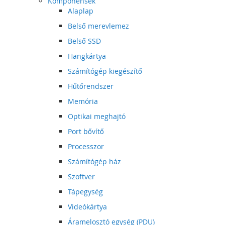
Komponensek
Alaplap
Belső merevlemez
Belső SSD
Hangkártya
Számítógép kiegészítő
Hűtőrendszer
Memória
Optikai meghajtó
Port bővítő
Processzor
Számítógép ház
Szoftver
Tápegység
Videókártya
Áramelosztó egység (PDU)