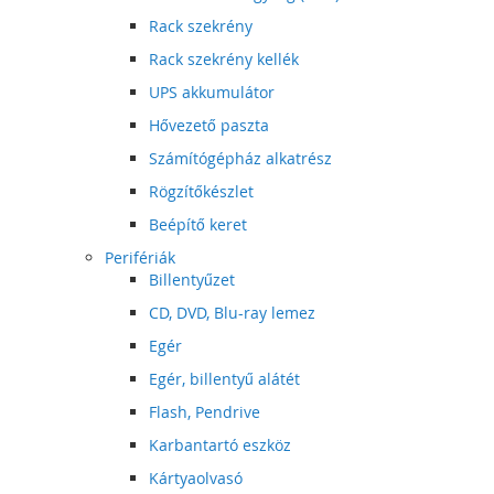
Rack szekrény
Rack szekrény kellék
UPS akkumulátor
Hővezető paszta
Számítógépház alkatrész
Rögzítőkészlet
Beépítő keret
Perifériák
Billentyűzet
CD, DVD, Blu-ray lemez
Egér
Egér, billentyű alátét
Flash, Pendrive
Karbantartó eszköz
Kártyaolvasó