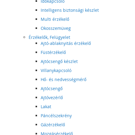
Időkapcsoló
Intelligens biztonsági készlet
Multi érzékelő
Okosszemüveg
Érzékelők, Felügyelet
Ajtó-ablaknyitás érzékelő
Füstérzékelő
Ajtócsengő készlet
Villanykapcsoló
Hő- és nedvességmérő
Ajtócsengő
Ajtóvezérlő
Lakat
Páncélszekrény
Gázérzékelő
Mozgásérzékelő