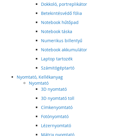
Dokkoló, portreplikátor
Betekintésvédő fólia
Notebook hűtőpad
Notebook táska
Numerikus billentyű
Notebook akkumulátor
Laptop tartozék
Számitógéptartó
Nyomtató, Kellékanyag
Nyomtató
3D nyomtató
3D nyomtató toll
Címkenyomtató
Fotónyomtató
Lézernyomtató
Mátrix nyomtató