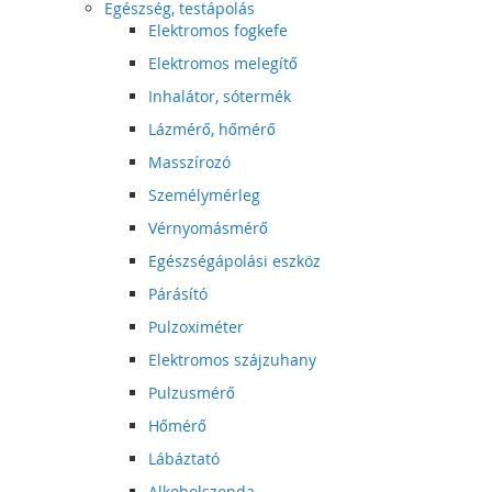
Egészség, testápolás
Elektromos fogkefe
Elektromos melegítő
Inhalátor, sótermék
Lázmérő, hőmérő
Masszírozó
Személymérleg
Vérnyomásmérő
Egészségápolási eszköz
Párásító
Pulzoximéter
Elektromos szájzuhany
Pulzusmérő
Hőmérő
Lábáztató
Alkoholszonda