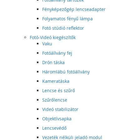
Fényképezőgép lencseadapter
Folyamatos fényű lámpa
Fotó stúdió reflektor
Fotó-Videó kiegészítők
Vaku
Fotóállvány fej
Drón táska
Háromlábú fotóállvány
Kameratáska
Lencse és szűrő
Szűrőlencse
Videó stabilizátor
Objektívsapka
Lencsevédő
Vezeték nélküli jeladó modul