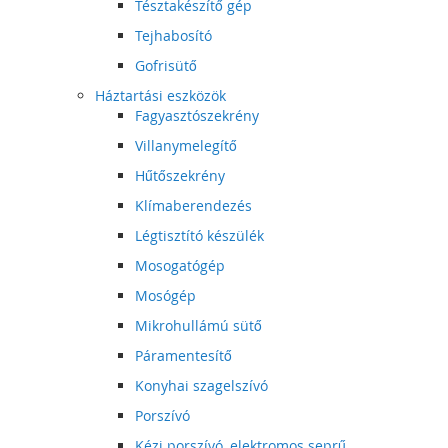
Tésztakészítő gép
Tejhabosító
Gofrisütő
Háztartási eszközök
Fagyasztószekrény
Villanymelegítő
Hűtőszekrény
Klímaberendezés
Légtisztító készülék
Mosogatógép
Mosógép
Mikrohullámú sütő
Páramentesítő
Konyhai szagelszívó
Porszívó
Kézi porszívó, elektromos seprű