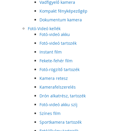
Vadfigyelő kamera
Kompakt fényképezőgép
Dokumentum kamera
Fotó-Videó kellék
Fotó-videó akku
Fotó-videó tartozék
Instant film
Fekete-fehér film
Fotó-rögzítő tartozék
Kamera retesz
Kamerafelszerelés
Drón alkatrész, tartozék
Fotó-videó akku szíj
Színes film
Sportkamera tartozék
Fotóállvány tartozék