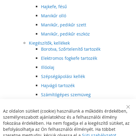
Hajkefe, fésű
Manikűr olló
Manikűr, pedikűr szett
Manikűr, pedikűr eszköz
Kiegészítők, kellékek
Borotva, Szőrtelenítő tartozék
Elektromos fogkefe tartozék
Illóolaj
Szépségápolási kellék
Hajvágó tartozék
Számítógépes szemüveg
Egészségápolási kellék
Az oldalon sütiket (cookie) használunk a működés érdekében,
Hajvágó kiegészítő
Clo
személyreszabott ajánlatokhoz és a felhasználói élmény
Coo
Szórakoztató elektronika
Bar
fokozása érdekében. Ha nem fogadja el a kiegészítő sütiket, az
Multimédia
befolyásolhatja az Ön felhasználói élményét. Ha többet
DVD, BluRay lejátszó
szeretne megtudni, kérjük olvassa el a
Süti szabályzatot