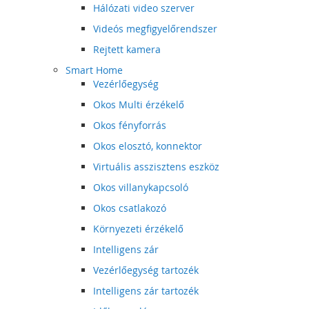
Hálózati video szerver
Videós megfigyelőrendszer
Rejtett kamera
Smart Home
Vezérlőegység
Okos Multi érzékelő
Okos fényforrás
Okos elosztó, konnektor
Virtuális asszisztens eszköz
Okos villanykapcsoló
Okos csatlakozó
Környezeti érzékelő
Intelligens zár
Vezérlőegység tartozék
Intelligens zár tartozék