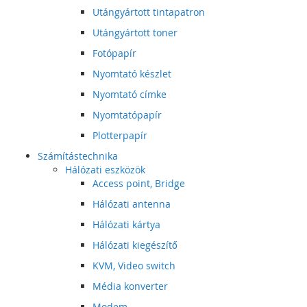
Utángyártott tintapatron
Utángyártott toner
Fotópapír
Nyomtató készlet
Nyomtató címke
Nyomtatópapír
Plotterpapír
Számítástechnika
Hálózati eszközök
Access point, Bridge
Hálózati antenna
Hálózati kártya
Hálózati kiegészítő
KVM, Video switch
Média konverter
Modem