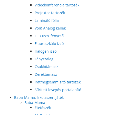
Videokonferencia tartozék
Projektor tartozék
Lamináló fólia
VoIP, Analóg kellék
LED izzó, fénycső
Fluoreszkáló izzó
Halogén izzó
Fényszalag
Csuklótámasz
Deréktámasz
Iratmegsemmisítő tartozék
Sűrített levegős portalanító
Baba-Mama, Iskolaszer, Játék
Baba-Mama
Etetőszék