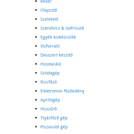
Mixer
Olajsütő
Szeletelő
Szendvics & Gofrisütő
Egyéb kiskészülék
Vízforraló
Desszert készítő
Húsdaráló
Szódagép
Rizsfőző
Elektromos főzőedény
Aprítógép
Vízszűrő
Tojásfőző gép
Pizzasütő gép