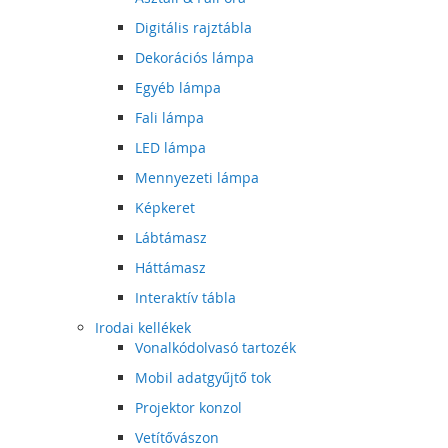
Digitális rajztábla
Dekorációs lámpa
Egyéb lámpa
Fali lámpa
LED lámpa
Mennyezeti lámpa
Képkeret
Lábtámasz
Háttámasz
Interaktív tábla
Irodai kellékek
Vonalkódolvasó tartozék
Mobil adatgyűjtő tok
Projektor konzol
Vetítővászon