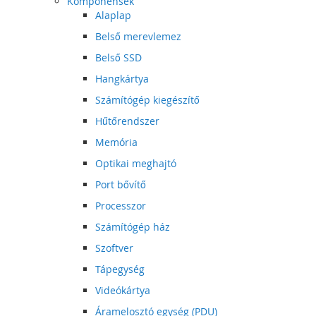
Komponensek
Alaplap
Belső merevlemez
Belső SSD
Hangkártya
Számítógép kiegészítő
Hűtőrendszer
Memória
Optikai meghajtó
Port bővítő
Processzor
Számítógép ház
Szoftver
Tápegység
Videókártya
Áramelosztó egység (PDU)