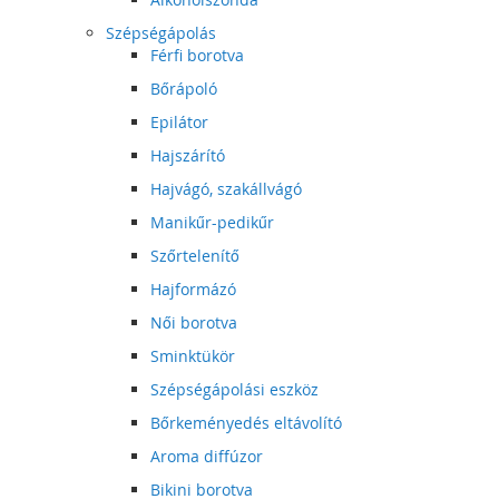
Szépségápolás
Férfi borotva
Bőrápoló
Epilátor
Hajszárító
Hajvágó, szakállvágó
Manikűr-pedikűr
Szőrtelenítő
Hajformázó
Női borotva
Sminktükör
Szépségápolási eszköz
Bőrkeményedés eltávolító
Aroma diffúzor
Bikini borotva