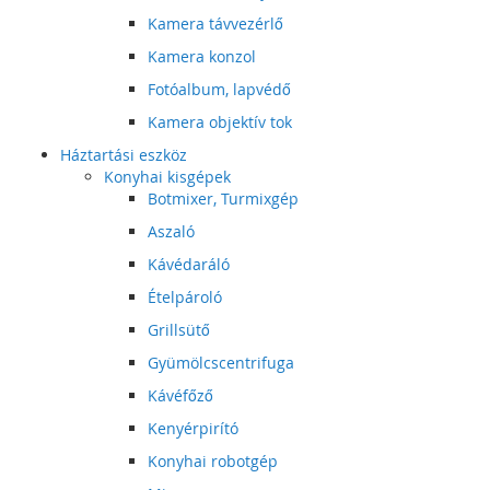
Kamera távvezérlő
Kamera konzol
Fotóalbum, lapvédő
Kamera objektív tok
Háztartási eszköz
Konyhai kisgépek
Botmixer, Turmixgép
Aszaló
Kávédaráló
Ételpároló
Grillsütő
Gyümölcscentrifuga
Kávéfőző
Kenyérpirító
Konyhai robotgép