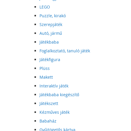
LEGO
Puzzle, kirakó
Szerepjáték
Autó, jármű
Játékbaba
Foglalkoztató, tanuló játék
Játékfigura
Plüss
Makett
Interaktív játék
Játékbaba kiegészítő
Játékszett
Kézműves játék
Babaház
Gyűjtögetős kártya