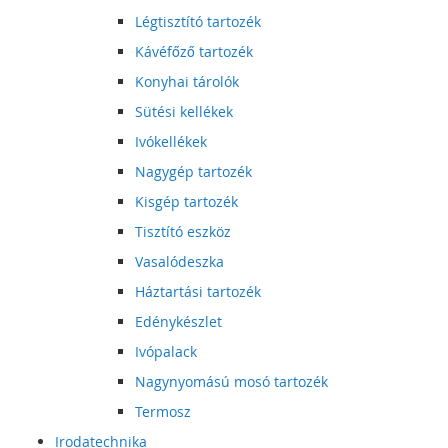
Légtisztító tartozék
Kávéfőző tartozék
Konyhai tárolók
Sütési kellékek
Ivókellékek
Nagygép tartozék
Kisgép tartozék
Tisztító eszköz
Vasalódeszka
Háztartási tartozék
Edénykészlet
Ivópalack
Nagynyomású mosó tartozék
Termosz
Irodatechnika