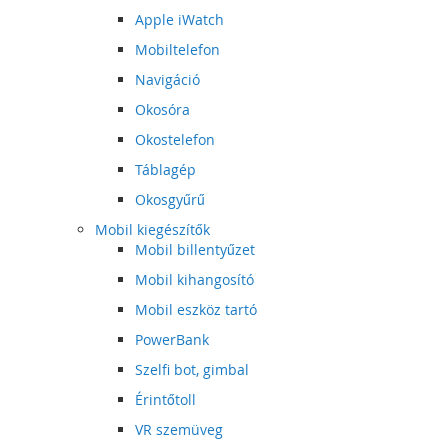
Apple iWatch
Mobiltelefon
Navigáció
Okosóra
Okostelefon
Táblagép
Okosgyűrű
Mobil kiegészítők
Mobil billentyűzet
Mobil kihangosító
Mobil eszköz tartó
PowerBank
Szelfi bot, gimbal
Érintőtoll
VR szemüveg