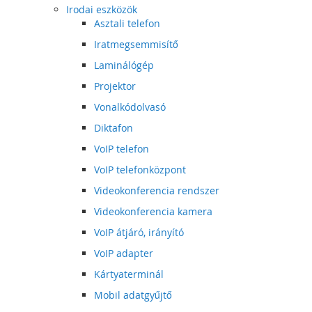
Irodai eszközök
Asztali telefon
Iratmegsemmisítő
Laminálógép
Projektor
Vonalkódolvasó
Diktafon
VoIP telefon
VoIP telefonközpont
Videokonferencia rendszer
Videokonferencia kamera
VoIP átjáró, irányító
VoIP adapter
Kártyaterminál
Mobil adatgyűjtő