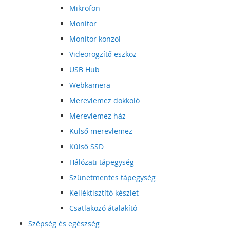
Mikrofon
Monitor
Monitor konzol
Videorögzítő eszköz
USB Hub
Webkamera
Merevlemez dokkoló
Merevlemez ház
Külső merevlemez
Külső SSD
Hálózati tápegység
Szünetmentes tápegység
Kelléktisztító készlet
Csatlakozó átalakító
Szépség és egészség