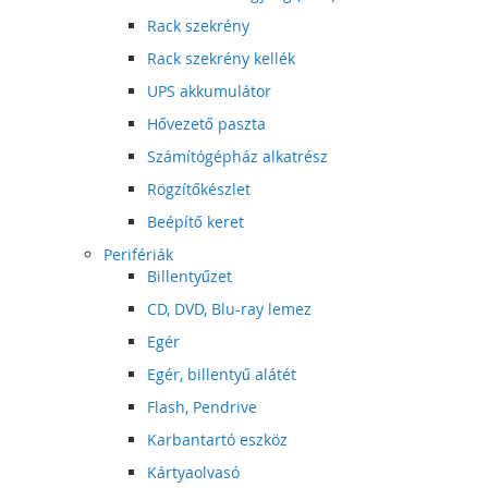
Rack szekrény
Rack szekrény kellék
UPS akkumulátor
Hővezető paszta
Számítógépház alkatrész
Rögzítőkészlet
Beépítő keret
Perifériák
Billentyűzet
CD, DVD, Blu-ray lemez
Egér
Egér, billentyű alátét
Flash, Pendrive
Karbantartó eszköz
Kártyaolvasó