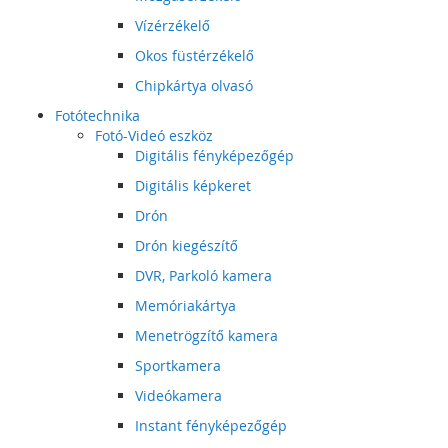
Vízérzékelő
Okos füstérzékelő
Chipkártya olvasó
Fotótechnika
Fotó-Videó eszköz
Digitális fényképezőgép
Digitális képkeret
Drón
Drón kiegészítő
DVR, Parkoló kamera
Memóriakártya
Menetrögzítő kamera
Sportkamera
Videókamera
Instant fényképezőgép