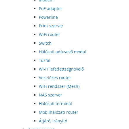
PoE adapter
Powerline
Print szerver
WiFi router
Switch
Hálózati adó-vevő modul
Tűzfal
Wi-Fi lefedettségnövelő
Vezetékes router
WiFi rendszer (Mesh)
NAS szerver
Hálózati terminál
Mobilhálózati router
Átjáró, irányító