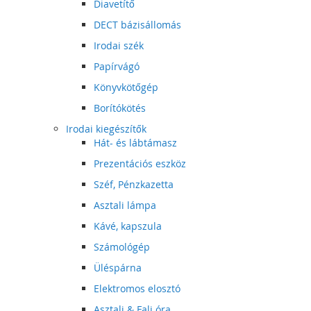
Diavetítő
DECT bázisállomás
Irodai szék
Papírvágó
Könyvkötőgép
Borítókötés
Irodai kiegészítők
Hát- és lábtámasz
Prezentációs eszköz
Széf, Pénzkazetta
Asztali lámpa
Kávé, kapszula
Számológép
Üléspárna
Elektromos elosztó
Asztali & Fali óra