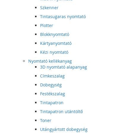
Szkenner
Tintasugaras nyomtató
Plotter
Blokknyomtató
Kártyanyomtató
Kézi nyomtató
Nyomtató kellékanyag
3D nyomtató alapanyag
Címkeszalag
Dobegység
Festékszalag
Tintapatron
Tintapatron utántöltő
Toner
Utángyártott dobegység