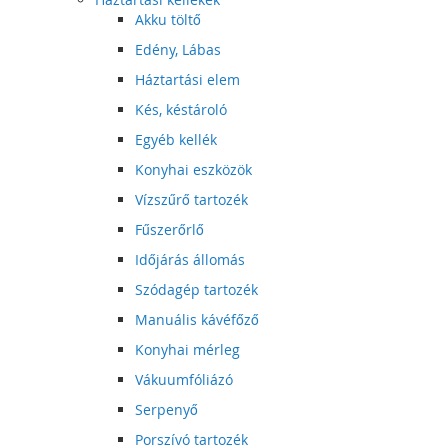
Akku töltő
Edény, Lábas
Háztartási elem
Kés, késtároló
Egyéb kellék
Konyhai eszközök
Vízszűrő tartozék
Fűszerőrlő
Időjárás állomás
Szódagép tartozék
Manuális kávéfőző
Konyhai mérleg
Vákuumfóliázó
Serpenyő
Porszívó tartozék