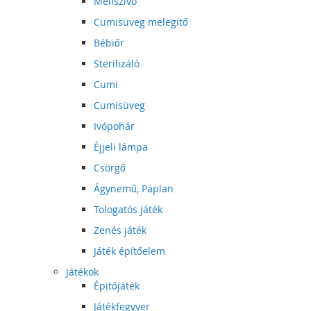
Mellszívó
Cumisüveg melegítő
Bébiőr
Sterilizáló
Cumi
Cumisüveg
Ivópohár
Éjjeli lámpa
Csörgő
Ágynemű, Paplan
Tologatós játék
Zenés játék
Játék építőelem
Játékok
Épitőjáték
Játékfegyver