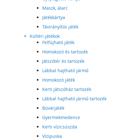
Maszk, álarc
Játékkártya
Távirányítós játék
Kültéri játékok
Felfújható játék
Homokozó és tartozék
Játszótér és tartozék
Lábbal hajtható jármű
Homokozó játék
Kerti játszóház tartozék
Lábbal hajtható jármű tartozék
Búvárjáték
Gyermekmedence
Kerti vízicsúszda
Vízipuska