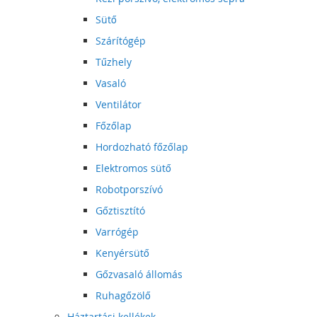
Sütő
Szárítógép
Tűzhely
Vasaló
Ventilátor
Főzőlap
Hordozható főzőlap
Elektromos sütő
Robotporszívó
Gőztisztító
Varrógép
Kenyérsütő
Gőzvasaló állomás
Ruhagőzölő
Háztartási kellékek