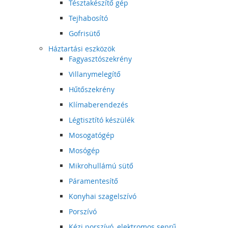
Tésztakészítő gép
Tejhabosító
Gofrisütő
Háztartási eszközök
Fagyasztószekrény
Villanymelegítő
Hűtőszekrény
Klímaberendezés
Légtisztító készülék
Mosogatógép
Mosógép
Mikrohullámú sütő
Páramentesítő
Konyhai szagelszívó
Porszívó
Kézi porszívó, elektromos seprű