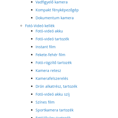
Vadfigyelő kamera
Kompakt fényképezőgép
Dokumentum kamera
Fotó-Videó kellék
Fotó-videó akku
Fotó-videó tartozék
Instant film
Fekete-fehér film
Fotó-rögzítő tartozék
Kamera retesz
Kamerafelszerelés
Drón alkatrész, tartozék
Fotó-videó akku szíj
Színes film
Sportkamera tartozék
Fotóállvány tartozék