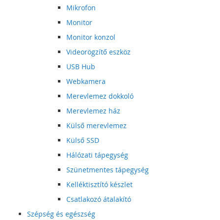
Mikrofon
Monitor
Monitor konzol
Videorögzítő eszköz
USB Hub
Webkamera
Merevlemez dokkoló
Merevlemez ház
Külső merevlemez
Külső SSD
Hálózati tápegység
Szünetmentes tápegység
Kelléktisztító készlet
Csatlakozó átalakító
Szépség és egészség