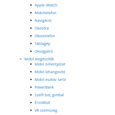
Apple iWatch
Mobiltelefon
Navigáció
Okosóra
Okostelefon
Táblagép
Okosgyűrű
Mobil kiegészítők
Mobil billentyűzet
Mobil kihangosító
Mobil eszköz tartó
PowerBank
Szelfi bot, gimbal
Érintőtoll
VR szemüveg