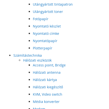
Utángyártott tintapatron
Utángyártott toner
Fotópapír
Nyomtató készlet
Nyomtató címke
Nyomtatópapír
Plotterpapír
Számítástechnika
Hálózati eszközök
Access point, Bridge
Hálózati antenna
Hálózati kártya
Hálózati kiegészítő
KVM, Video switch
Média konverter
Modem