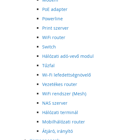
PoE adapter
Powerline
Print szerver
WiFi router
Switch
Hálózati adó-vevő modul
Tűzfal
Wi-Fi lefedettségnövelő
Vezetékes router
WiFi rendszer (Mesh)
NAS szerver
Hálózati terminál
Mobilhálózati router
Átjáró, irányító