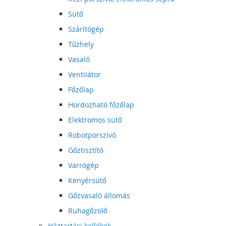
Sütő
Szárítógép
Tűzhely
Vasaló
Ventilátor
Főzőlap
Hordozható főzőlap
Elektromos sütő
Robotporszívó
Gőztisztító
Varrógép
Kenyérsütő
Gőzvasaló állomás
Ruhagőzölő
Háztartási kellékek