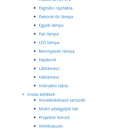
Digitális rajztábla
Dekorációs lámpa
Egyéb lámpa
Fali lámpa
LED lámpa
Mennyezeti lámpa
Képkeret
Lábtámasz
Háttámasz
Interaktív tábla
Irodai kellékek
Vonalkódolvasó tartozék
Mobil adatgyűjtő tok
Projektor konzol
Vetítővászon