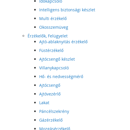
Időkapcsoló
Intelligens biztonsági készlet
Multi érzékelő
Okosszemüveg
Érzékelők, Felügyelet
Ajtó-ablaknyitás érzékelő
Füstérzékelő
Ajtócsengő készlet
Villanykapcsoló
Hő- és nedvességmérő
Ajtócsengő
Ajtóvezérlő
Lakat
Páncélszekrény
Gázérzékelő
Mozgásérzékelő