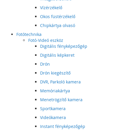
Vízérzékelő
Okos füstérzékelő
Chipkártya olvasó
Fotótechnika
Fotó-Videó eszköz
Digitális fényképezőgép
Digitális képkeret
Drón
Drón kiegészítő
DVR, Parkoló kamera
Memóriakártya
Menetrögzítő kamera
Sportkamera
Videókamera
Instant fényképezőgép