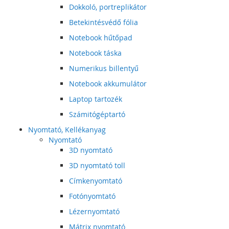
Dokkoló, portreplikátor
Betekintésvédő fólia
Notebook hűtőpad
Notebook táska
Numerikus billentyű
Notebook akkumulátor
Laptop tartozék
Számitógéptartó
Nyomtató, Kellékanyag
Nyomtató
3D nyomtató
3D nyomtató toll
Címkenyomtató
Fotónyomtató
Lézernyomtató
Mátrix nyomtató