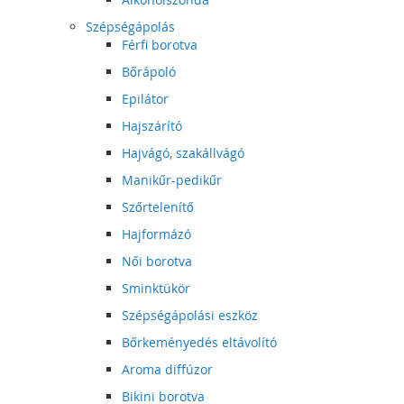
Szépségápolás
Férfi borotva
Bőrápoló
Epilátor
Hajszárító
Hajvágó, szakállvágó
Manikűr-pedikűr
Szőrtelenítő
Hajformázó
Női borotva
Sminktükör
Szépségápolási eszköz
Bőrkeményedés eltávolító
Aroma diffúzor
Bikini borotva