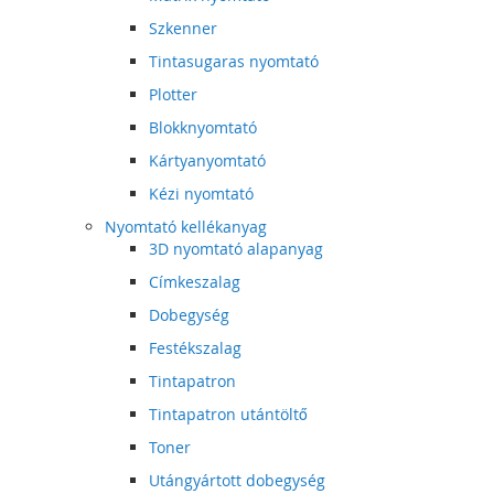
Szkenner
Tintasugaras nyomtató
Plotter
Blokknyomtató
Kártyanyomtató
Kézi nyomtató
Nyomtató kellékanyag
3D nyomtató alapanyag
Címkeszalag
Dobegység
Festékszalag
Tintapatron
Tintapatron utántöltő
Toner
Utángyártott dobegység