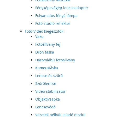
Fényképezőgép lencseadapter
Folyamatos fényű lámpa
Fotó stúdió reflektor
Fotó-Videó kiegészítők
Vaku
Fotóállvány fej
Drón táska
Háromlábú fotóállvány
Kameratáska
Lencse és szűrő
Szűrőlencse
Videó stabilizátor
Objektívsapka
Lencsevédő
Vezeték nélküli jeladó modul