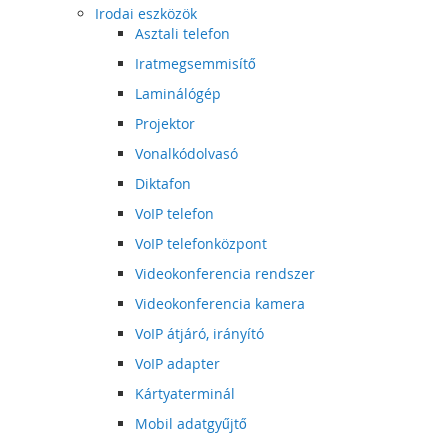
Irodai eszközök
Asztali telefon
Iratmegsemmisítő
Laminálógép
Projektor
Vonalkódolvasó
Diktafon
VoIP telefon
VoIP telefonközpont
Videokonferencia rendszer
Videokonferencia kamera
VoIP átjáró, irányító
VoIP adapter
Kártyaterminál
Mobil adatgyűjtő