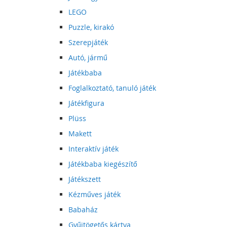
LEGO
Puzzle, kirakó
Szerepjáték
Autó, jármű
Játékbaba
Foglalkoztató, tanuló játék
Játékfigura
Plüss
Makett
Interaktív játék
Játékbaba kiegészítő
Játékszett
Kézműves játék
Babaház
Gyűjtögetős kártya