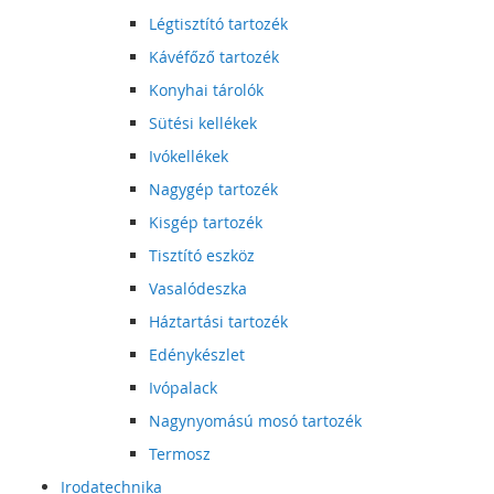
Légtisztító tartozék
Kávéfőző tartozék
Konyhai tárolók
Sütési kellékek
Ivókellékek
Nagygép tartozék
Kisgép tartozék
Tisztító eszköz
Vasalódeszka
Háztartási tartozék
Edénykészlet
Ivópalack
Nagynyomású mosó tartozék
Termosz
Irodatechnika