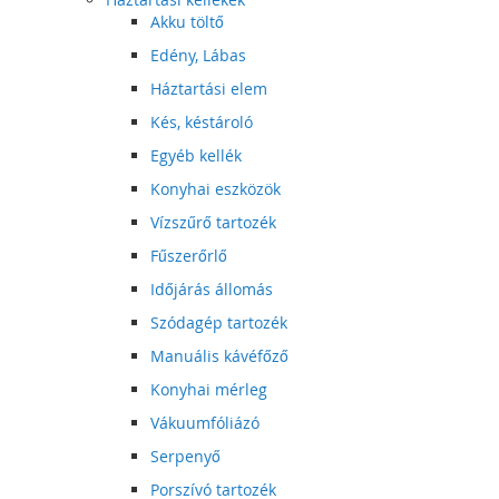
Akku töltő
Edény, Lábas
Háztartási elem
Kés, késtároló
Egyéb kellék
Konyhai eszközök
Vízszűrő tartozék
Fűszerőrlő
Időjárás állomás
Szódagép tartozék
Manuális kávéfőző
Konyhai mérleg
Vákuumfóliázó
Serpenyő
Porszívó tartozék