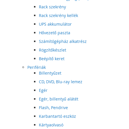
Rack szekrény
Rack szekrény kellék
UPS akkumulátor
Hővezető paszta
Számítógépház alkatrész
Rögzítőkészlet
Beépítő keret
Perifériák
Billentyűzet
CD, DVD, Blu-ray lemez
Egér
Egér, billentyű alátét
Flash, Pendrive
Karbantartó eszköz
Kártyaolvasó