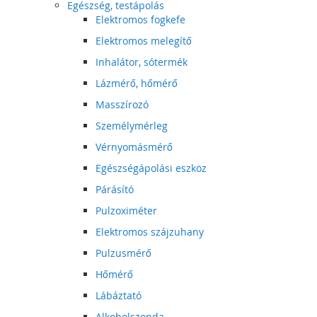
Egészség, testápolás
Elektromos fogkefe
Elektromos melegítő
Inhalátor, sótermék
Lázmérő, hőmérő
Masszírozó
Személymérleg
Vérnyomásmérő
Egészségápolási eszköz
Párásító
Pulzoximéter
Elektromos szájzuhany
Pulzusmérő
Hőmérő
Lábáztató
Alkoholszonda