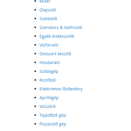
Mixer
Olajsütő
Szeletelő
Szendvics & Gofrisütő
Egyéb kiskészülék
Vízforraló
Desszert készítő
Húsdaráló
Szódagép
Rizsfőző
Elektromos főzőedény
Aprítógép
Vízszűrő
Tojásfőző gép
Pizzasütő gép