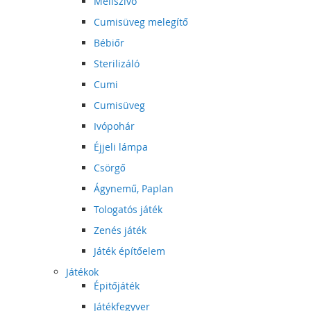
Mellszívó
Cumisüveg melegítő
Bébiőr
Sterilizáló
Cumi
Cumisüveg
Ivópohár
Éjjeli lámpa
Csörgő
Ágynemű, Paplan
Tologatós játék
Zenés játék
Játék építőelem
Játékok
Épitőjáték
Játékfegyver