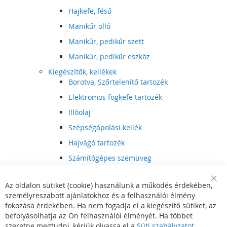
Hajkefe, fésű
Manikűr olló
Manikűr, pedikűr szett
Manikűr, pedikűr eszköz
Kiegészítők, kellékek
Borotva, Szőrtelenítő tartozék
Elektromos fogkefe tartozék
Illóolaj
Szépségápolási kellék
Hajvágó tartozék
Számítógépes szemüveg
Egészségápolási kellék
Az oldalon sütiket (cookie) használunk a működés érdekében,
Hajvágó kiegészítő
Clo
személyreszabott ajánlatokhoz és a felhasználói élmény
Coo
Szórakoztató elektronika
Bar
fokozása érdekében. Ha nem fogadja el a kiegészítő sütiket, az
Multimédia
befolyásolhatja az Ön felhasználói élményét. Ha többet
DVD, BluRay lejátszó
szeretne megtudni, kérjük olvassa el a
Süti szabályzatot