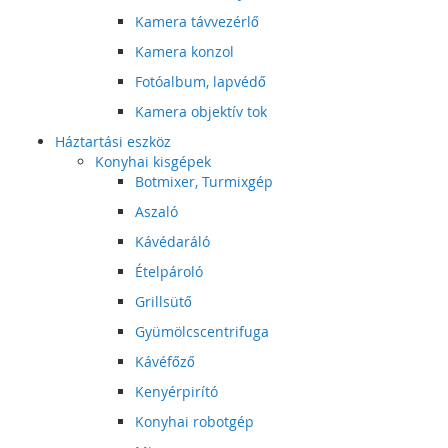
Kamera távvezérlő
Kamera konzol
Fotóalbum, lapvédő
Kamera objektív tok
Háztartási eszköz
Konyhai kisgépek
Botmixer, Turmixgép
Aszaló
Kávédaráló
Ételpároló
Grillsütő
Gyümölcscentrifuga
Kávéfőző
Kenyérpirító
Konyhai robotgép