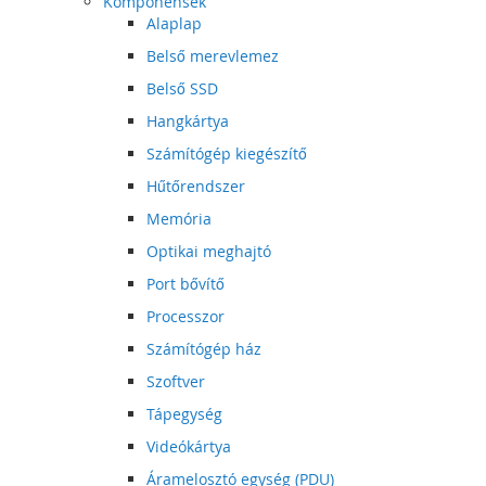
Komponensek
Alaplap
Belső merevlemez
Belső SSD
Hangkártya
Számítógép kiegészítő
Hűtőrendszer
Memória
Optikai meghajtó
Port bővítő
Processzor
Számítógép ház
Szoftver
Tápegység
Videókártya
Áramelosztó egység (PDU)