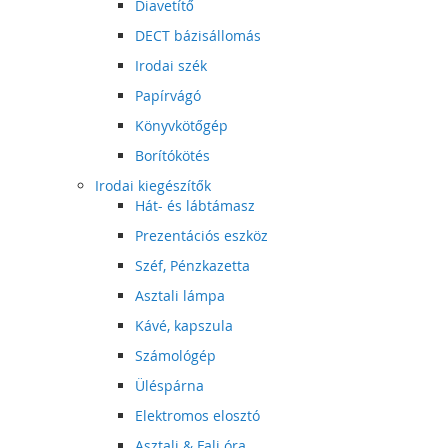
Diavetítő
DECT bázisállomás
Irodai szék
Papírvágó
Könyvkötőgép
Borítókötés
Irodai kiegészítők
Hát- és lábtámasz
Prezentációs eszköz
Széf, Pénzkazetta
Asztali lámpa
Kávé, kapszula
Számológép
Üléspárna
Elektromos elosztó
Asztali & Fali óra