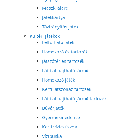
Maszk, álarc
Játékkártya
Távirányítós játék
Kültéri játékok
Felfújható játék
Homokozó és tartozék
Játszótér és tartozék
Lábbal hajtható jármű
Homokozó játék
Kerti játszóház tartozék
Lábbal hajtható jármű tartozék
Búvárjáték
Gyermekmedence
Kerti vízicsúszda
Vízipuska