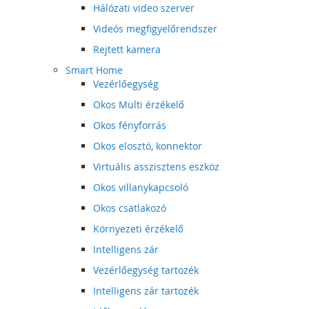
Hálózati video szerver
Videós megfigyelőrendszer
Rejtett kamera
Smart Home
Vezérlőegység
Okos Multi érzékelő
Okos fényforrás
Okos elosztó, konnektor
Virtuális asszisztens eszköz
Okos villanykapcsoló
Okos csatlakozó
Környezeti érzékelő
Intelligens zár
Vezérlőegység tartozék
Intelligens zár tartozék