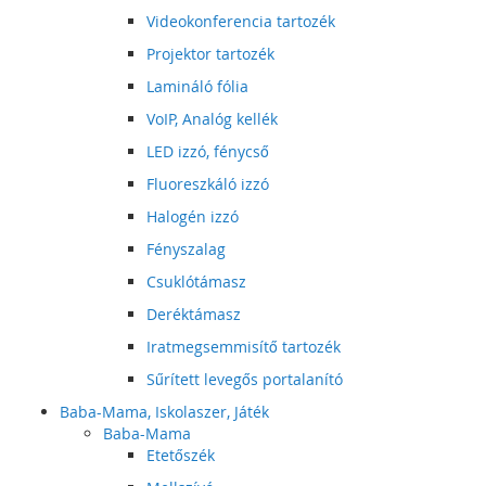
Videokonferencia tartozék
Projektor tartozék
Lamináló fólia
VoIP, Analóg kellék
LED izzó, fénycső
Fluoreszkáló izzó
Halogén izzó
Fényszalag
Csuklótámasz
Deréktámasz
Iratmegsemmisítő tartozék
Sűrített levegős portalanító
Baba-Mama, Iskolaszer, Játék
Baba-Mama
Etetőszék