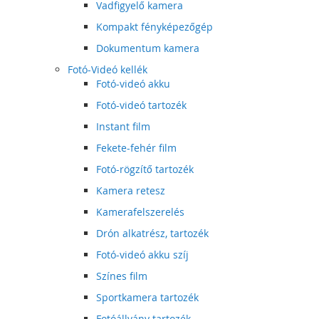
Vadfigyelő kamera
Kompakt fényképezőgép
Dokumentum kamera
Fotó-Videó kellék
Fotó-videó akku
Fotó-videó tartozék
Instant film
Fekete-fehér film
Fotó-rögzítő tartozék
Kamera retesz
Kamerafelszerelés
Drón alkatrész, tartozék
Fotó-videó akku szíj
Színes film
Sportkamera tartozék
Fotóállvány tartozék