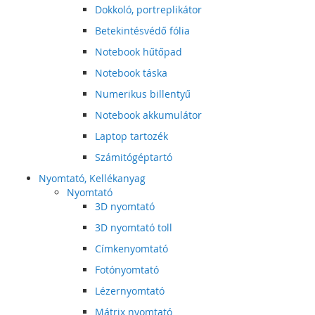
Dokkoló, portreplikátor
Betekintésvédő fólia
Notebook hűtőpad
Notebook táska
Numerikus billentyű
Notebook akkumulátor
Laptop tartozék
Számitógéptartó
Nyomtató, Kellékanyag
Nyomtató
3D nyomtató
3D nyomtató toll
Címkenyomtató
Fotónyomtató
Lézernyomtató
Mátrix nyomtató