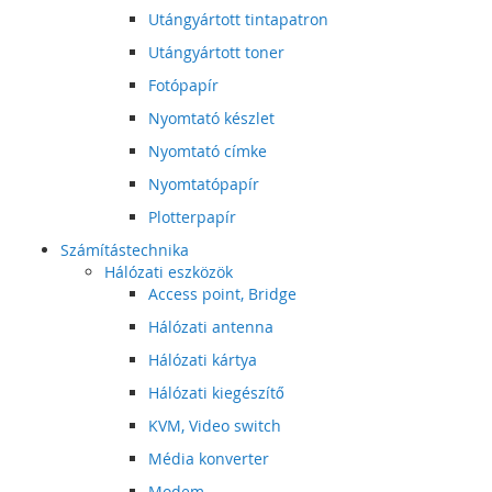
Utángyártott tintapatron
Utángyártott toner
Fotópapír
Nyomtató készlet
Nyomtató címke
Nyomtatópapír
Plotterpapír
Számítástechnika
Hálózati eszközök
Access point, Bridge
Hálózati antenna
Hálózati kártya
Hálózati kiegészítő
KVM, Video switch
Média konverter
Modem