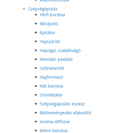
Szépségápolás
Férfi borotva
Bőrápoló
Epilátor
Hajszárító
Hajvágó, szakállvágó
Manikűr-pedikűr
Szőrtelenítő
Hajformázó
Női borotva
Sminktükör
Szépségápolási eszköz
Bőrkeményedés eltávolító
Aroma diffúzor
Bikini borotva