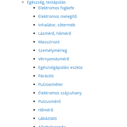
Egészség, testápolás
Elektromos fogkefe
Elektromos melegítő
Inhalátor, sótermék
Lázmérő, hőmérő
Masszírozó
Személymérleg
Vérnyomásmérő
Egészségápolási eszköz
Párásító
Pulzoximéter
Elektromos szájzuhany
Pulzusmérő
Hőmérő
Lábáztató
Alkoholszonda