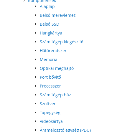
Komponensek
Alaplap
Belső merevlemez
Belső SSD
Hangkártya
Számítógép kiegészítő
Hűtőrendszer
Memória
Optikai meghajtó
Port bővítő
Processzor
Számítógép ház
Szoftver
Tápegység
Videókártya
Áramelosztó egység (PDU)