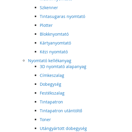
Szkenner
Tintasugaras nyomtató
Plotter
Blokknyomtató
Kártyanyomtató
Kézi nyomtató
Nyomtató kellékanyag
3D nyomtató alapanyag
Címkeszalag
Dobegység
Festékszalag
Tintapatron
Tintapatron utántöltő
Toner
Utángyártott dobegység