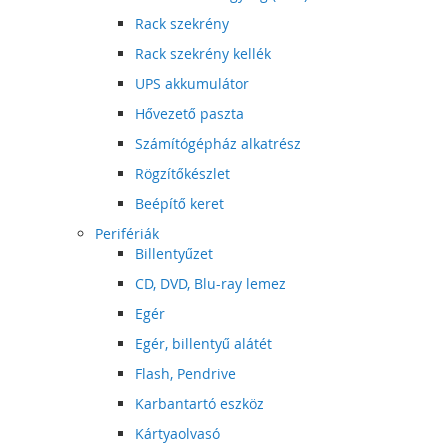
Rack szekrény
Rack szekrény kellék
UPS akkumulátor
Hővezető paszta
Számítógépház alkatrész
Rögzítőkészlet
Beépítő keret
Perifériák
Billentyűzet
CD, DVD, Blu-ray lemez
Egér
Egér, billentyű alátét
Flash, Pendrive
Karbantartó eszköz
Kártyaolvasó