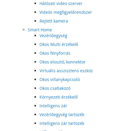
Hálózati video szerver
Videós megfigyelőrendszer
Rejtett kamera
Smart Home
Vezérlőegység
Okos Multi érzékelő
Okos fényforrás
Okos elosztó, konnektor
Virtuális asszisztens eszköz
Okos villanykapcsoló
Okos csatlakozó
Környezeti érzékelő
Intelligens zár
Vezérlőegység tartozék
Intelligens zár tartozék