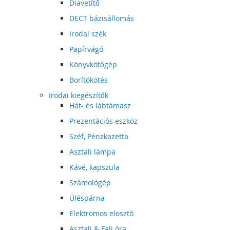
Diavetítő
DECT bázisállomás
Irodai szék
Papírvágó
Könyvkötőgép
Borítókötés
Irodai kiegészítők
Hát- és lábtámasz
Prezentációs eszköz
Széf, Pénzkazetta
Asztali lámpa
Kávé, kapszula
Számológép
Üléspárna
Elektromos elosztó
Asztali & Fali óra