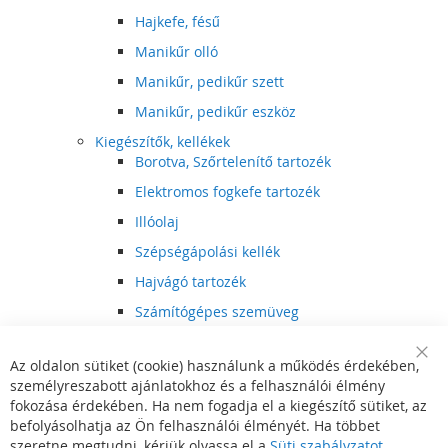
Hajkefe, fésű
Manikűr olló
Manikűr, pedikűr szett
Manikűr, pedikűr eszköz
Kiegészítők, kellékek
Borotva, Szőrtelenítő tartozék
Elektromos fogkefe tartozék
Illóolaj
Szépségápolási kellék
Hajvágó tartozék
Számítógépes szemüveg
Egészségápolási kellék
Az oldalon sütiket (cookie) használunk a működés érdekében,
Hajvágó kiegészítő
Clo
személyreszabott ajánlatokhoz és a felhasználói élmény
Coo
Szórakoztató elektronika
Bar
fokozása érdekében. Ha nem fogadja el a kiegészítő sütiket, az
Multimédia
befolyásolhatja az Ön felhasználói élményét. Ha többet
DVD, BluRay lejátszó
szeretne megtudni, kérjük olvassa el a
Süti szabályzatot