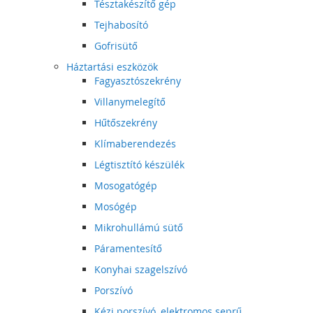
Tésztakészítő gép
Tejhabosító
Gofrisütő
Háztartási eszközök
Fagyasztószekrény
Villanymelegítő
Hűtőszekrény
Klímaberendezés
Légtisztító készülék
Mosogatógép
Mosógép
Mikrohullámú sütő
Páramentesítő
Konyhai szagelszívó
Porszívó
Kézi porszívó, elektromos seprű