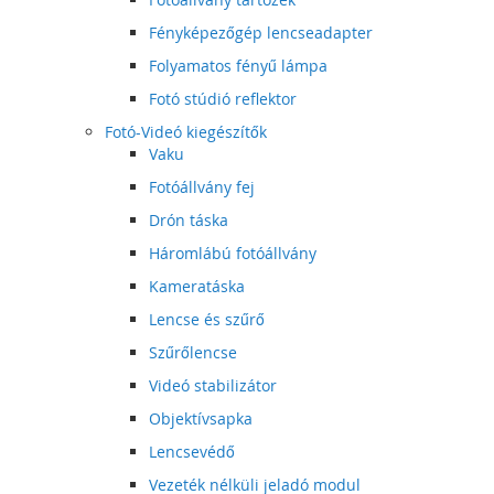
Fényképezőgép lencseadapter
Folyamatos fényű lámpa
Fotó stúdió reflektor
Fotó-Videó kiegészítők
Vaku
Fotóállvány fej
Drón táska
Háromlábú fotóállvány
Kameratáska
Lencse és szűrő
Szűrőlencse
Videó stabilizátor
Objektívsapka
Lencsevédő
Vezeték nélküli jeladó modul