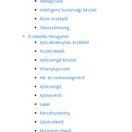
Időkapcsoló
Intelligens biztonsági készlet
Multi érzékelő
Okosszemüveg
Érzékelők, Felügyelet
Ajtó-ablaknyitás érzékelő
Füstérzékelő
Ajtócsengő készlet
Villanykapcsoló
Hő- és nedvességmérő
Ajtócsengő
Ajtóvezérlő
Lakat
Páncélszekrény
Gázérzékelő
Mozgásérzékelő