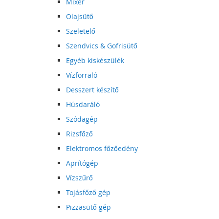
Mixer
Olajsütő
Szeletelő
Szendvics & Gofrisütő
Egyéb kiskészülék
Vízforraló
Desszert készítő
Húsdaráló
Szódagép
Rizsfőző
Elektromos főzőedény
Aprítógép
Vízszűrő
Tojásfőző gép
Pizzasütő gép