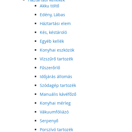
Akku töltő
Edény, Lábas
Háztartási elem
Kés, késtároló
Egyéb kellék
Konyhai eszközök
Vízszűrő tartozék
Fűszerőrlő
Időjárás állomás
Szódagép tartozék
Manuális kávéfőző
Konyhai mérleg
Vákuumfóliázó
Serpenyő
Porszívó tartozék