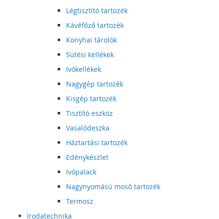
Légtisztító tartozék
Kávéfőző tartozék
Konyhai tárolók
Sütési kellékek
Ivókellékek
Nagygép tartozék
Kisgép tartozék
Tisztító eszköz
Vasalódeszka
Háztartási tartozék
Edénykészlet
Ivópalack
Nagynyomású mosó tartozék
Termosz
Irodatechnika