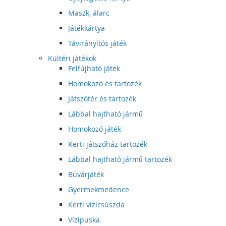
Maszk, álarc
Játékkártya
Távirányítós játék
Kültéri játékok
Felfújható játék
Homokozó és tartozék
Játszótér és tartozék
Lábbal hajtható jármű
Homokozó játék
Kerti játszóház tartozék
Lábbal hajtható jármű tartozék
Búvárjáték
Gyermekmedence
Kerti vízicsúszda
Vízipuska