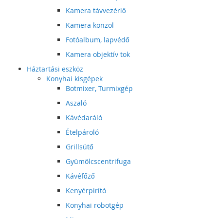
Kamera távvezérlő
Kamera konzol
Fotóalbum, lapvédő
Kamera objektív tok
Háztartási eszköz
Konyhai kisgépek
Botmixer, Turmixgép
Aszaló
Kávédaráló
Ételpároló
Grillsütő
Gyümölcscentrifuga
Kávéfőző
Kenyérpirító
Konyhai robotgép