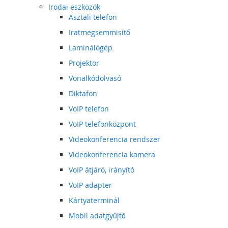
Irodai eszközök
Asztali telefon
Iratmegsemmisítő
Laminálógép
Projektor
Vonalkódolvasó
Diktafon
VoIP telefon
VoIP telefonközpont
Videokonferencia rendszer
Videokonferencia kamera
VoIP átjáró, irányító
VoIP adapter
Kártyaterminál
Mobil adatgyűjtő