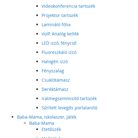
Videokonferencia tartozék
Projektor tartozék
Lamináló fólia
VoIP, Analóg kellék
LED izzó, fénycső
Fluoreszkáló izzó
Halogén izzó
Fényszalag
Csuklótámasz
Deréktámasz
Iratmegsemmisítő tartozék
Sűrített levegős portalanító
Baba-Mama, Iskolaszer, Játék
Baba-Mama
Etetőszék