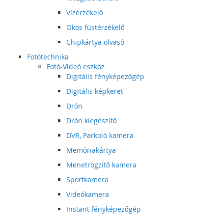
Vízérzékelő
Okos füstérzékelő
Chipkártya olvasó
Fotótechnika
Fotó-Videó eszköz
Digitális fényképezőgép
Digitális képkeret
Drón
Drón kiegészítő
DVR, Parkoló kamera
Memóriakártya
Menetrögzítő kamera
Sportkamera
Videókamera
Instant fényképezőgép