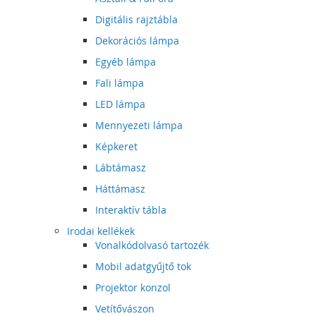
Digitális rajztábla
Dekorációs lámpa
Egyéb lámpa
Fali lámpa
LED lámpa
Mennyezeti lámpa
Képkeret
Lábtámasz
Háttámasz
Interaktív tábla
Irodai kellékek
Vonalkódolvasó tartozék
Mobil adatgyűjtő tok
Projektor konzol
Vetítővászon