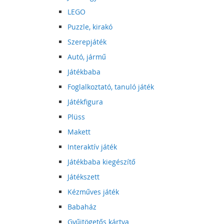
LEGO
Puzzle, kirakó
Szerepjáték
Autó, jármű
Játékbaba
Foglalkoztató, tanuló játék
Játékfigura
Plüss
Makett
Interaktív játék
Játékbaba kiegészítő
Játékszett
Kézműves játék
Babaház
Gyűjtögetős kártya