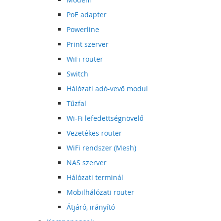
PoE adapter
Powerline
Print szerver
WiFi router
Switch
Hálózati adó-vevő modul
Tűzfal
Wi-Fi lefedettségnövelő
Vezetékes router
WiFi rendszer (Mesh)
NAS szerver
Hálózati terminál
Mobilhálózati router
Átjáró, irányító