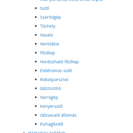
Sütő
Szárítógép
Tűzhely
Vasaló
Ventilátor
Főzőlap
Hordozható főzőlap
Elektromos sütő
Robotporszívó
Gőztisztító
Varrógép
Kenyérsütő
Gőzvasaló állomás
Ruhagőzölő
Háztartási kellékek