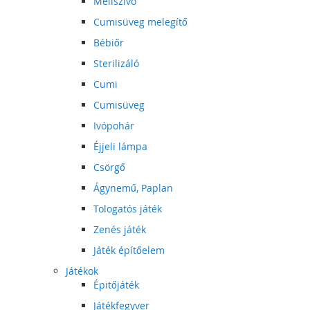
Mellszívó
Cumisüveg melegítő
Bébiőr
Sterilizáló
Cumi
Cumisüveg
Ivópohár
Éjjeli lámpa
Csörgő
Ágynemű, Paplan
Tologatós játék
Zenés játék
Játék építőelem
Játékok
Épitőjáték
Játékfegyver