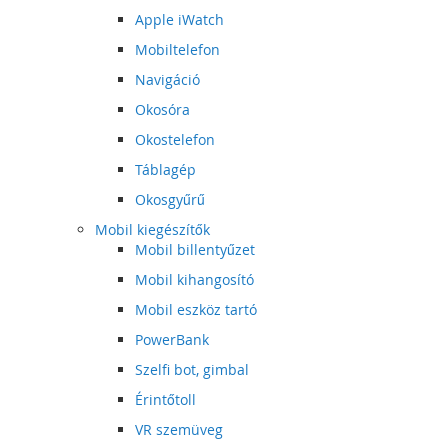
Apple iWatch
Mobiltelefon
Navigáció
Okosóra
Okostelefon
Táblagép
Okosgyűrű
Mobil kiegészítők
Mobil billentyűzet
Mobil kihangosító
Mobil eszköz tartó
PowerBank
Szelfi bot, gimbal
Érintőtoll
VR szemüveg