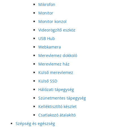
Mikrofon
Monitor
Monitor konzol
Videorögzítő eszköz
USB Hub
Webkamera
Merevlemez dokkoló
Merevlemez ház
Külső merevlemez
Külső SSD
Hálózati tápegység
Szünetmentes tápegység
Kelléktisztító készlet
Csatlakozó átalakító
Szépség és egészség