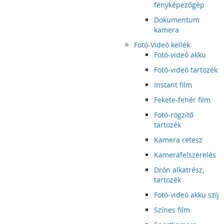
fényképezőgép
Dokumentum
kamera
Fotó-Videó kellék
Fotó-videó akku
Fotó-videó tartozék
Instant film
Fekete-fehér film
Fotó-rögzítő
tartozék
Kamera retesz
Kamerafelszerelés
Drón alkatrész,
tartozék
Fotó-videó akku szíj
Színes film