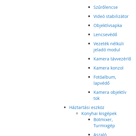
Szűrőlencse
Videó stabilizátor
Objektívsapka
Lencsevédő
Vezeték nélküli
jeladó modul
Kamera távvezérlő
Kamera konzol
Fotóalbum,
lapvédő
Kamera objektív
tok
Háztartási eszköz
Konyhai kisgépek
Botmixer,
Turmixgép
Aszaló