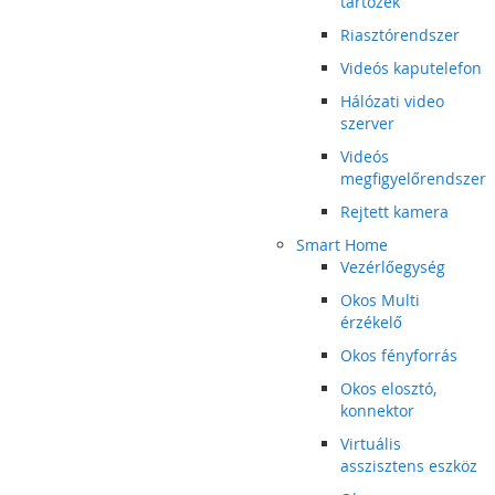
tartozék
Riasztórendszer
Videós kaputelefon
Hálózati video
szerver
Videós
megfigyelőrendszer
Rejtett kamera
Smart Home
Vezérlőegység
Okos Multi
érzékelő
Okos fényforrás
Okos elosztó,
konnektor
Virtuális
asszisztens eszköz