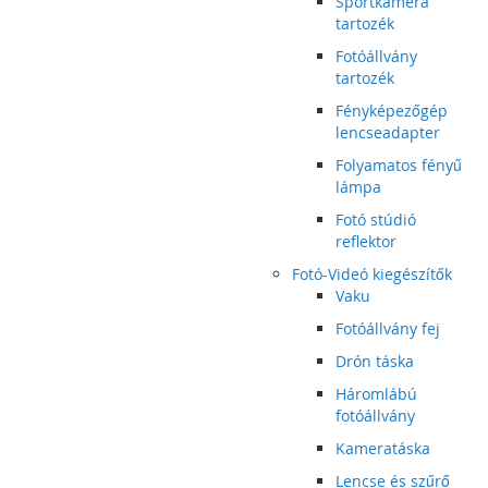
Sportkamera
tartozék
Fotóállvány
tartozék
Fényképezőgép
lencseadapter
Folyamatos fényű
lámpa
Fotó stúdió
reflektor
Fotó-Videó kiegészítők
Vaku
Fotóállvány fej
Drón táska
Háromlábú
fotóállvány
Kameratáska
Lencse és szűrő