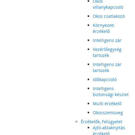
Okos
villanykapcsoló
Okos csatlakozó
Környezeti
érzékelő
Intelligens zár
Vezérlőegység
tartozék
Intelligens zár
tartozék
Időkapcsoló
Intelligens
biztonsági készlet
Multi érzékelő
Okosszemüveg
Érzékelők, Felügyelet
Ajtó-ablaknyitás
érzékelő