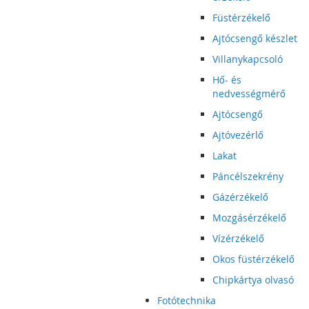
Füstérzékelő
Ajtócsengő készlet
Villanykapcsoló
Hő- és
nedvességmérő
Ajtócsengő
Ajtóvezérlő
Lakat
Páncélszekrény
Gázérzékelő
Mozgásérzékelő
Vízérzékelő
Okos füstérzékelő
Chipkártya olvasó
Fotótechnika