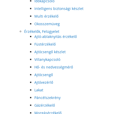
Időkapcsoló
Intelligens biztonsági készlet
Multi érzékelő
Okosszemüveg
Érzékelők, Felügyelet
Ajtó-ablaknyitás érzékelő
Füstérzékelő
Ajtócsengő készlet
Villanykapcsoló
Hő- és nedvességmérő
Ajtócsengő
Ajtóvezérlő
Lakat
Páncélszekrény
Gázérzékelő
Mozgásérzékelő