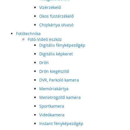
Vízérzékelő
Okos füstérzékelő
Chipkártya olvasó
Fotótechnika
Fotó-Videó eszköz
Digitális fényképezőgép
Digitális képkeret
Drón
Drón kiegészítő
DVR, Parkoló kamera
Memóriakártya
Menetrögzítő kamera
Sportkamera
Videókamera
Instant fényképezőgép