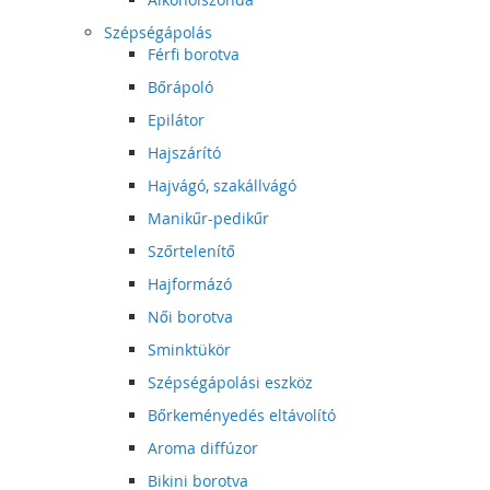
Szépségápolás
Férfi borotva
Bőrápoló
Epilátor
Hajszárító
Hajvágó, szakállvágó
Manikűr-pedikűr
Szőrtelenítő
Hajformázó
Női borotva
Sminktükör
Szépségápolási eszköz
Bőrkeményedés eltávolító
Aroma diffúzor
Bikini borotva