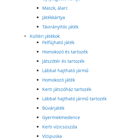
Maszk, álarc
Játékkártya
Távirányítós játék
Kültéri játékok
Felfújható játék
Homokozó és tartozék
Játszótér és tartozék
Lábbal hajtható jármű
Homokozó játék
Kerti játszóház tartozék
Lábbal hajtható jármű tartozék
Búvárjáték
Gyermekmedence
Kerti vízicsúszda
Vízipuska