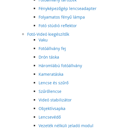
Fényképezőgép lencseadapter
Folyamatos fényű lámpa
Fotó stúdió reflektor
Fotó-Videó kiegészítők
Vaku
Fotóállvány fej
Drón táska
Háromlábú fotóállvány
Kameratáska
Lencse és szűrő
Szűrőlencse
Videó stabilizátor
Objektívsapka
Lencsevédő
Vezeték nélküli jeladó modul