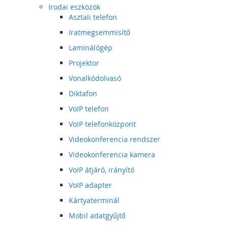
Irodai eszközök
Asztali telefon
Iratmegsemmisítő
Laminálógép
Projektor
Vonalkódolvasó
Diktafon
VoIP telefon
VoIP telefonközpont
Videokonferencia rendszer
Videokonferencia kamera
VoIP átjáró, irányító
VoIP adapter
Kártyaterminál
Mobil adatgyűjtő