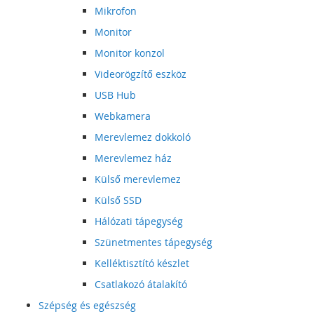
Mikrofon
Monitor
Monitor konzol
Videorögzítő eszköz
USB Hub
Webkamera
Merevlemez dokkoló
Merevlemez ház
Külső merevlemez
Külső SSD
Hálózati tápegység
Szünetmentes tápegység
Kelléktisztító készlet
Csatlakozó átalakító
Szépség és egészség