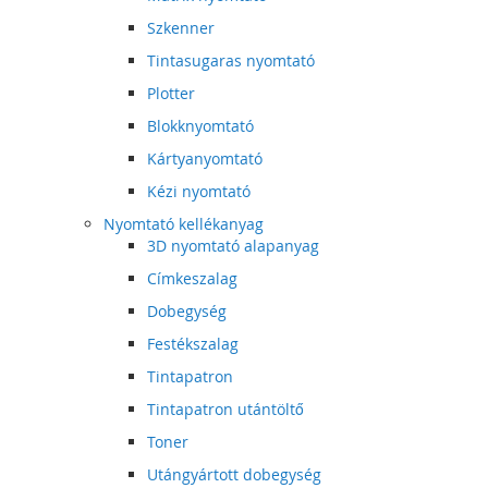
Szkenner
Tintasugaras nyomtató
Plotter
Blokknyomtató
Kártyanyomtató
Kézi nyomtató
Nyomtató kellékanyag
3D nyomtató alapanyag
Címkeszalag
Dobegység
Festékszalag
Tintapatron
Tintapatron utántöltő
Toner
Utángyártott dobegység