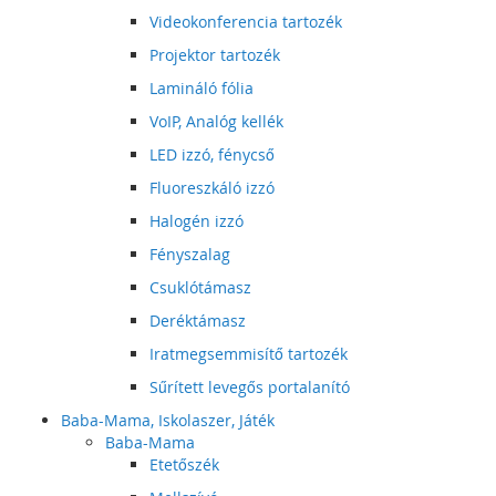
Videokonferencia tartozék
Projektor tartozék
Lamináló fólia
VoIP, Analóg kellék
LED izzó, fénycső
Fluoreszkáló izzó
Halogén izzó
Fényszalag
Csuklótámasz
Deréktámasz
Iratmegsemmisítő tartozék
Sűrített levegős portalanító
Baba-Mama, Iskolaszer, Játék
Baba-Mama
Etetőszék