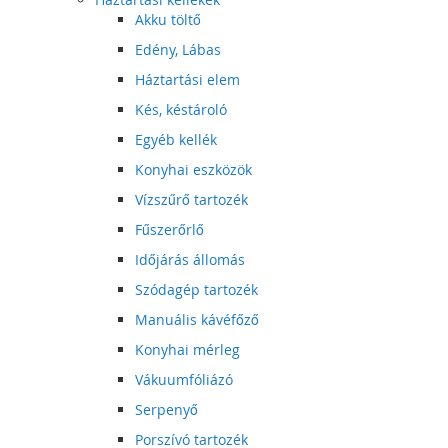
Akku töltő
Edény, Lábas
Háztartási elem
Kés, késtároló
Egyéb kellék
Konyhai eszközök
Vízszűrő tartozék
Fűszerőrlő
Időjárás állomás
Szódagép tartozék
Manuális kávéfőző
Konyhai mérleg
Vákuumfóliázó
Serpenyő
Porszívó tartozék