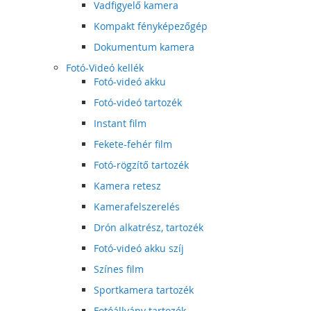
Vadfigyelő kamera
Kompakt fényképezőgép
Dokumentum kamera
Fotó-Videó kellék
Fotó-videó akku
Fotó-videó tartozék
Instant film
Fekete-fehér film
Fotó-rögzítő tartozék
Kamera retesz
Kamerafelszerelés
Drón alkatrész, tartozék
Fotó-videó akku szíj
Színes film
Sportkamera tartozék
Fotóállvány tartozék