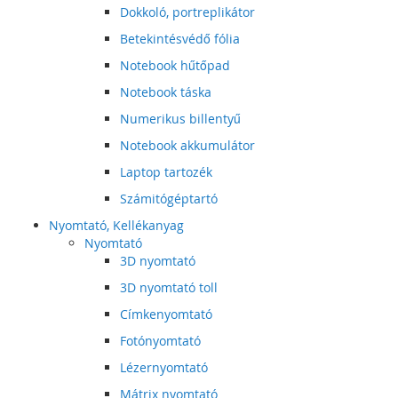
Dokkoló, portreplikátor
Betekintésvédő fólia
Notebook hűtőpad
Notebook táska
Numerikus billentyű
Notebook akkumulátor
Laptop tartozék
Számitógéptartó
Nyomtató, Kellékanyag
Nyomtató
3D nyomtató
3D nyomtató toll
Címkenyomtató
Fotónyomtató
Lézernyomtató
Mátrix nyomtató