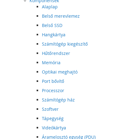
Komponensek
Alaplap
Belső merevlemez
Belső SSD
Hangkártya
Számítógép kiegészítő
Hűtőrendszer
Memória
Optikai meghajtó
Port bővítő
Processzor
Számítógép ház
Szoftver
Tápegység
Videókártya
Áramelosztó egység (PDU)