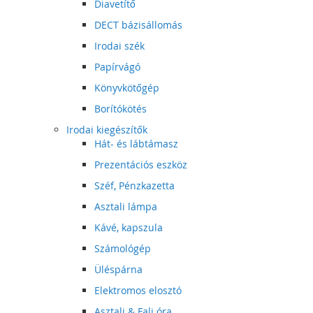
Diavetítő
DECT bázisállomás
Irodai szék
Papírvágó
Könyvkötőgép
Borítókötés
Irodai kiegészítők
Hát- és lábtámasz
Prezentációs eszköz
Széf, Pénzkazetta
Asztali lámpa
Kávé, kapszula
Számológép
Üléspárna
Elektromos elosztó
Asztali & Fali óra