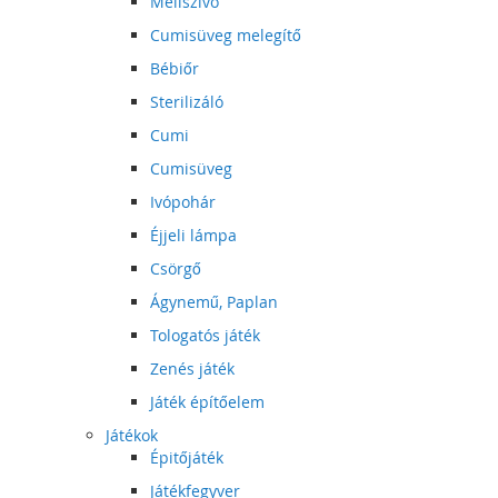
Mellszívó
Cumisüveg melegítő
Bébiőr
Sterilizáló
Cumi
Cumisüveg
Ivópohár
Éjjeli lámpa
Csörgő
Ágynemű, Paplan
Tologatós játék
Zenés játék
Játék építőelem
Játékok
Épitőjáték
Játékfegyver