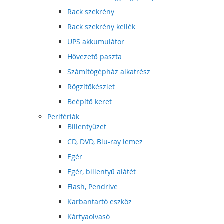
Rack szekrény
Rack szekrény kellék
UPS akkumulátor
Hővezető paszta
Számítógépház alkatrész
Rögzítőkészlet
Beépítő keret
Perifériák
Billentyűzet
CD, DVD, Blu-ray lemez
Egér
Egér, billentyű alátét
Flash, Pendrive
Karbantartó eszköz
Kártyaolvasó