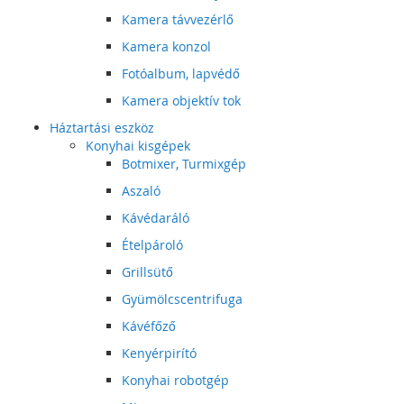
Kamera távvezérlő
Kamera konzol
Fotóalbum, lapvédő
Kamera objektív tok
Háztartási eszköz
Konyhai kisgépek
Botmixer, Turmixgép
Aszaló
Kávédaráló
Ételpároló
Grillsütő
Gyümölcscentrifuga
Kávéfőző
Kenyérpirító
Konyhai robotgép