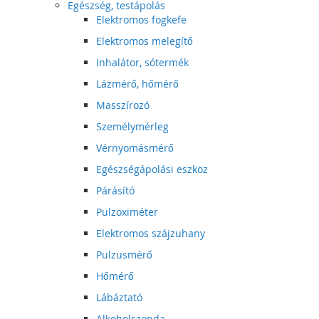
Egészség, testápolás
Elektromos fogkefe
Elektromos melegítő
Inhalátor, sótermék
Lázmérő, hőmérő
Masszírozó
Személymérleg
Vérnyomásmérő
Egészségápolási eszköz
Párásító
Pulzoximéter
Elektromos szájzuhany
Pulzusmérő
Hőmérő
Lábáztató
Alkoholszonda