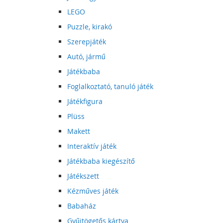
LEGO
Puzzle, kirakó
Szerepjáték
Autó, jármű
Játékbaba
Foglalkoztató, tanuló játék
Játékfigura
Plüss
Makett
Interaktív játék
Játékbaba kiegészítő
Játékszett
Kézműves játék
Babaház
Gyűjtögetős kártya