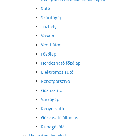
Sütő
Szárítógép
Tűzhely
Vasaló
Ventilátor
Főzőlap
Hordozható főzőlap
Elektromos sütő
Robotporszívó
Gőztisztító
Varrógép
Kenyérsütő
Gőzvasaló állomás
Ruhagőzölő
Háztartási kellékek