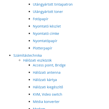
Utángyártott tintapatron
Utángyártott toner
Fotópapír
Nyomtató készlet
Nyomtató címke
Nyomtatópapír
Plotterpapír
Számítástechnika
Hálózati eszközök
Access point, Bridge
Hálózati antenna
Hálózati kártya
Hálózati kiegészítő
KVM, Video switch
Média konverter
Modem