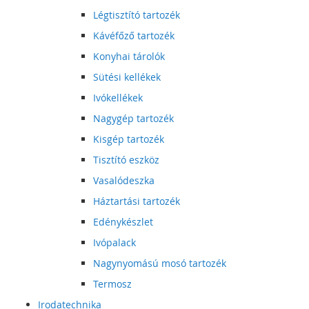
Légtisztító tartozék
Kávéfőző tartozék
Konyhai tárolók
Sütési kellékek
Ivókellékek
Nagygép tartozék
Kisgép tartozék
Tisztító eszköz
Vasalódeszka
Háztartási tartozék
Edénykészlet
Ivópalack
Nagynyomású mosó tartozék
Termosz
Irodatechnika