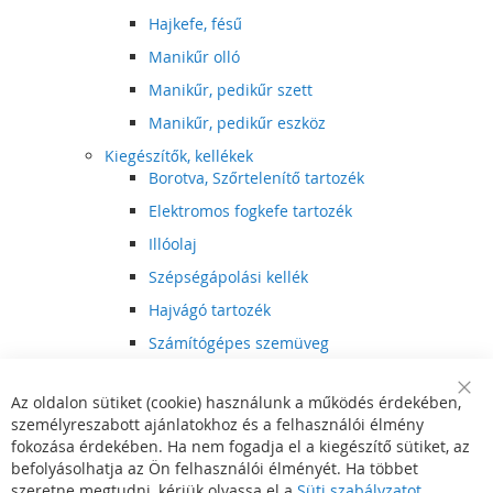
Hajkefe, fésű
Manikűr olló
Manikűr, pedikűr szett
Manikűr, pedikűr eszköz
Kiegészítők, kellékek
Borotva, Szőrtelenítő tartozék
Elektromos fogkefe tartozék
Illóolaj
Szépségápolási kellék
Hajvágó tartozék
Számítógépes szemüveg
Egészségápolási kellék
Az oldalon sütiket (cookie) használunk a működés érdekében,
Hajvágó kiegészítő
Clo
személyreszabott ajánlatokhoz és a felhasználói élmény
Coo
Szórakoztató elektronika
Bar
fokozása érdekében. Ha nem fogadja el a kiegészítő sütiket, az
Multimédia
befolyásolhatja az Ön felhasználói élményét. Ha többet
DVD, BluRay lejátszó
szeretne megtudni, kérjük olvassa el a
Süti szabályzatot