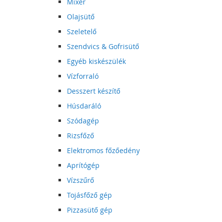
Mixer
Olajsütő
Szeletelő
Szendvics & Gofrisütő
Egyéb kiskészülék
Vízforraló
Desszert készítő
Húsdaráló
Szódagép
Rizsfőző
Elektromos főzőedény
Aprítógép
Vízszűrő
Tojásfőző gép
Pizzasütő gép