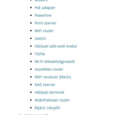
PoE adapter
Powerline
Print szerver
WiFi router
Switch
Hálózati adó-vevő modul
Tűzfal
Wi-Fi lefedettségnövelő
Vezetékes router
WiFi rendszer (Mesh)
NAS szerver
Hálózati terminál
Mobilhálózati router
Átjáró, irányító