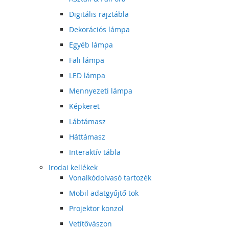
Digitális rajztábla
Dekorációs lámpa
Egyéb lámpa
Fali lámpa
LED lámpa
Mennyezeti lámpa
Képkeret
Lábtámasz
Háttámasz
Interaktív tábla
Irodai kellékek
Vonalkódolvasó tartozék
Mobil adatgyűjtő tok
Projektor konzol
Vetítővászon