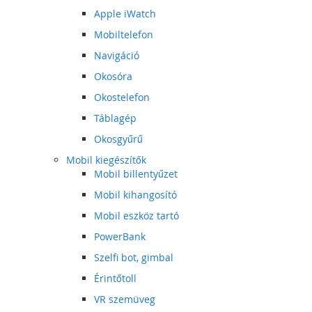
Apple iWatch
Mobiltelefon
Navigáció
Okosóra
Okostelefon
Táblagép
Okosgyűrű
Mobil kiegészítők
Mobil billentyűzet
Mobil kihangosító
Mobil eszköz tartó
PowerBank
Szelfi bot, gimbal
Érintőtoll
VR szemüveg