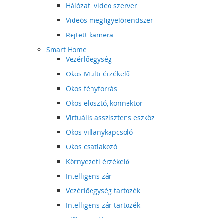
Hálózati video szerver
Videós megfigyelőrendszer
Rejtett kamera
Smart Home
Vezérlőegység
Okos Multi érzékelő
Okos fényforrás
Okos elosztó, konnektor
Virtuális asszisztens eszköz
Okos villanykapcsoló
Okos csatlakozó
Környezeti érzékelő
Intelligens zár
Vezérlőegység tartozék
Intelligens zár tartozék