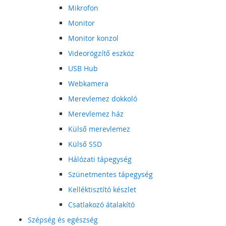
Mikrofon
Monitor
Monitor konzol
Videorögzítő eszköz
USB Hub
Webkamera
Merevlemez dokkoló
Merevlemez ház
Külső merevlemez
Külső SSD
Hálózati tápegység
Szünetmentes tápegység
Kelléktisztító készlet
Csatlakozó átalakító
Szépség és egészség