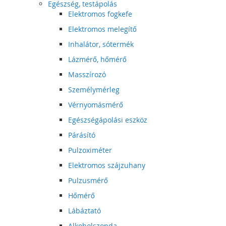
Egészség, testápolás
Elektromos fogkefe
Elektromos melegítő
Inhalátor, sótermék
Lázmérő, hőmérő
Masszírozó
Személymérleg
Vérnyomásmérő
Egészségápolási eszköz
Párásító
Pulzoximéter
Elektromos szájzuhany
Pulzusmérő
Hőmérő
Lábáztató
Alkoholszonda