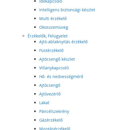
Időkapcsoló
Intelligens biztonsági készlet
Multi érzékelő
Okosszemüveg
Érzékelők, Felügyelet
Ajtó-ablaknyitás érzékelő
Füstérzékelő
Ajtócsengő készlet
Villanykapcsoló
Hő- és nedvességmérő
Ajtócsengő
Ajtóvezérlő
Lakat
Páncélszekrény
Gázérzékelő
Mozgásérzékelő