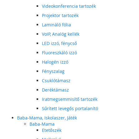
Videokonferencia tartozék
Projektor tartozék
Lamináló fólia
VoIP, Analóg kellék
LED izzó, fénycső
Fluoreszkáló izzó
Halogén izzó
Fényszalag
Csuklótámasz
Deréktámasz
Iratmegsemmisítő tartozék
Sűrített levegős portalanító
Baba-Mama, Iskolaszer, Játék
Baba-Mama
Etetőszék