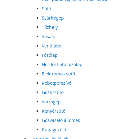
Sütő
Szárítógép
Tűzhely
Vasaló
Ventilátor
Főzőlap
Hordozható főzőlap
Elektromos sütő
Robotporszívó
Gőztisztító
Varrógép
Kenyérsütő
Gőzvasaló állomás
Ruhagőzölő
Háztartási kellékek