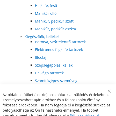
Hajkefe, fésű
Manikűr olló
Manikűr, pedikűr szett
Manikűr, pedikűr eszköz
Kiegészítők, kellékek
Borotva, Szőrtelenítő tartozék
Elektromos fogkefe tartozék
Illóolaj
Szépségápolási kellék
Hajvágó tartozék
Számítógépes szemüveg
Egészségápolási kellék
Az oldalon sütiket (cookie) használunk a működés érdekében,
Hajvágó kiegészítő
Clo
személyreszabott ajánlatokhoz és a felhasználói élmény
Coo
Szórakoztató elektronika
Bar
fokozása érdekében. Ha nem fogadja el a kiegészítő sütiket, az
Multimédia
befolyásolhatja az Ön felhasználói élményét. Ha többet
DVD, BluRay lejátszó
szeretne megtudni, kérjük olvassa el a
Süti szabályzatot