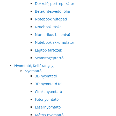
Dokkoló, portreplikátor
Betekintésvédő fólia
Notebook hűtőpad
Notebook táska
Numerikus billentyű
Notebook akkumulátor
Laptop tartozék
Számitógéptartó
Nyomtató, Kellékanyag
Nyomtató
3D nyomtató
3D nyomtató toll
Címkenyomtató
Fotónyomtató
Lézernyomtató
Mátrix nyomtató