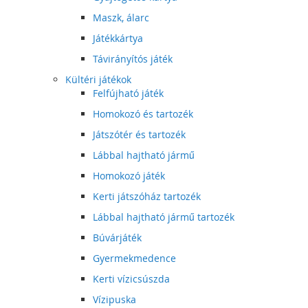
Maszk, álarc
Játékkártya
Távirányítós játék
Kültéri játékok
Felfújható játék
Homokozó és tartozék
Játszótér és tartozék
Lábbal hajtható jármű
Homokozó játék
Kerti játszóház tartozék
Lábbal hajtható jármű tartozék
Búvárjáték
Gyermekmedence
Kerti vízicsúszda
Vízipuska