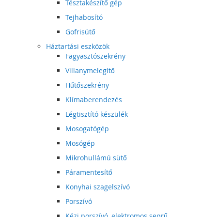
Tésztakészítő gép
Tejhabosító
Gofrisütő
Háztartási eszközök
Fagyasztószekrény
Villanymelegítő
Hűtőszekrény
Klímaberendezés
Légtisztító készülék
Mosogatógép
Mosógép
Mikrohullámú sütő
Páramentesítő
Konyhai szagelszívó
Porszívó
Kézi porszívó, elektromos seprű