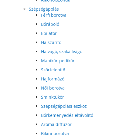
Szépségápolás
Férfi borotva
Bőrápoló
Epilátor
Hajszárító
Hajvágó, szakállvágó
Manikűr-pedikűr
Szőrtelenítő
Hajformázó
Női borotva
Sminktükör
Szépségápolási eszköz
Bőrkeményedés eltávolító
Aroma diffúzor
Bikini borotva