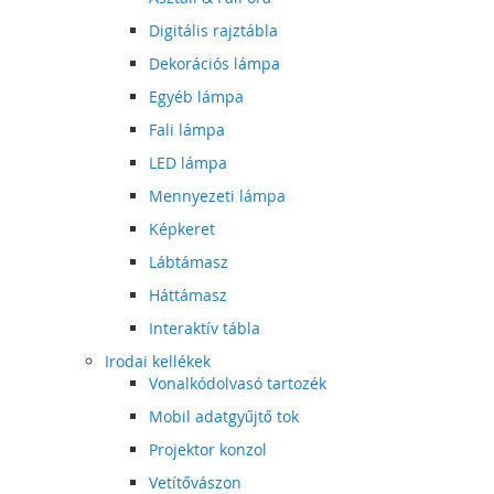
Digitális rajztábla
Dekorációs lámpa
Egyéb lámpa
Fali lámpa
LED lámpa
Mennyezeti lámpa
Képkeret
Lábtámasz
Háttámasz
Interaktív tábla
Irodai kellékek
Vonalkódolvasó tartozék
Mobil adatgyűjtő tok
Projektor konzol
Vetítővászon