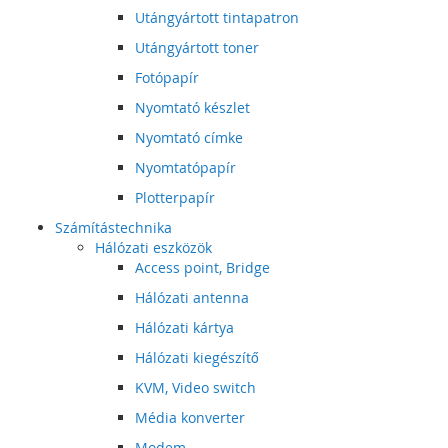
Utángyártott tintapatron
Utángyártott toner
Fotópapír
Nyomtató készlet
Nyomtató címke
Nyomtatópapír
Plotterpapír
Számítástechnika
Hálózati eszközök
Access point, Bridge
Hálózati antenna
Hálózati kártya
Hálózati kiegészítő
KVM, Video switch
Média konverter
Modem