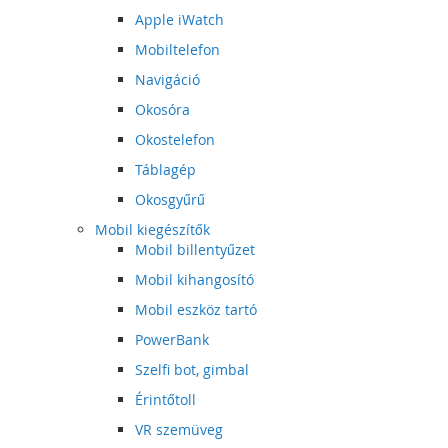
Apple iWatch
Mobiltelefon
Navigáció
Okosóra
Okostelefon
Táblagép
Okosgyűrű
Mobil kiegészítők
Mobil billentyűzet
Mobil kihangosító
Mobil eszköz tartó
PowerBank
Szelfi bot, gimbal
Érintőtoll
VR szemüveg