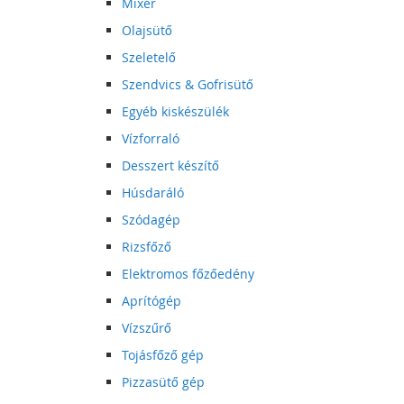
Mixer
Olajsütő
Szeletelő
Szendvics & Gofrisütő
Egyéb kiskészülék
Vízforraló
Desszert készítő
Húsdaráló
Szódagép
Rizsfőző
Elektromos főzőedény
Aprítógép
Vízszűrő
Tojásfőző gép
Pizzasütő gép