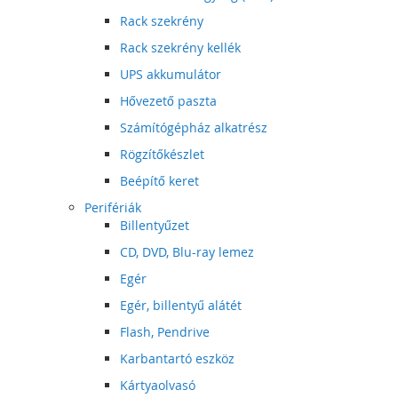
Rack szekrény
Rack szekrény kellék
UPS akkumulátor
Hővezető paszta
Számítógépház alkatrész
Rögzítőkészlet
Beépítő keret
Perifériák
Billentyűzet
CD, DVD, Blu-ray lemez
Egér
Egér, billentyű alátét
Flash, Pendrive
Karbantartó eszköz
Kártyaolvasó