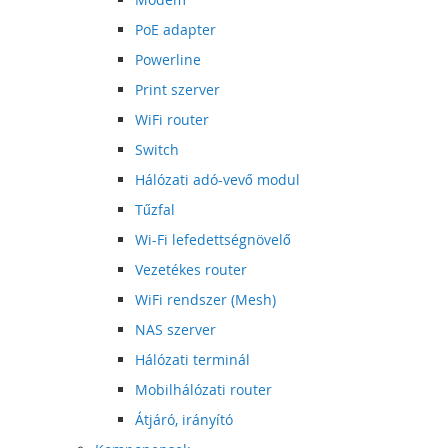
PoE adapter
Powerline
Print szerver
WiFi router
Switch
Hálózati adó-vevő modul
Tűzfal
Wi-Fi lefedettségnövelő
Vezetékes router
WiFi rendszer (Mesh)
NAS szerver
Hálózati terminál
Mobilhálózati router
Átjáró, irányító