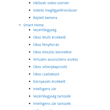
Hálózati video szerver
Videós megfigyelőrendszer
Rejtett kamera
Smart Home
Vezérlőegység
Okos Multi érzékelő
Okos fényforrás
Okos elosztó, konnektor
Virtuális asszisztens eszköz
Okos villanykapcsoló
Okos csatlakozó
Környezeti érzékelő
Intelligens zár
Vezérlőegység tartozék
Intelligens zár tartozék