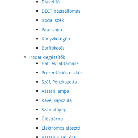
Diavetítő
DECT bázisállomás
Irodai szék
Papírvágó
Könyvkötőgép
Borítókötés
Irodai kiegészítők
Hát- és lábtámasz
Prezentációs eszköz
Széf, Pénzkazetta
Asztali lámpa
Kávé, kapszula
Számológép
Üléspárna
Elektromos elosztó
Asztali & Fali óra