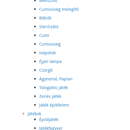
Mellszívó
Cumisüveg melegítő
Bébiőr
Sterilizáló
Cumi
Cumisüveg
Ivópohár
Éjjeli lámpa
Csörgő
Ágynemű, Paplan
Tologatós játék
Zenés játék
Játék építőelem
Játékok
Épitőjáték
Játékfegyver