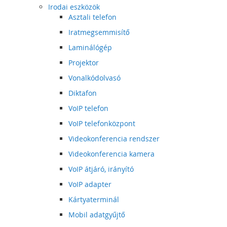
Irodai eszközök
Asztali telefon
Iratmegsemmisítő
Laminálógép
Projektor
Vonalkódolvasó
Diktafon
VoIP telefon
VoIP telefonközpont
Videokonferencia rendszer
Videokonferencia kamera
VoIP átjáró, irányító
VoIP adapter
Kártyaterminál
Mobil adatgyűjtő