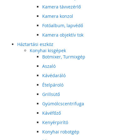
Kamera távvezérlő
Kamera konzol
Fotóalbum, lapvédő
Kamera objektív tok
Háztartási eszköz
Konyhai kisgépek
Botmixer, Turmixgép
Aszaló
Kávédaráló
Ételpároló
Grillsütő
Gyümölcscentrifuga
Kávéfőző
Kenyérpirító
Konyhai robotgép