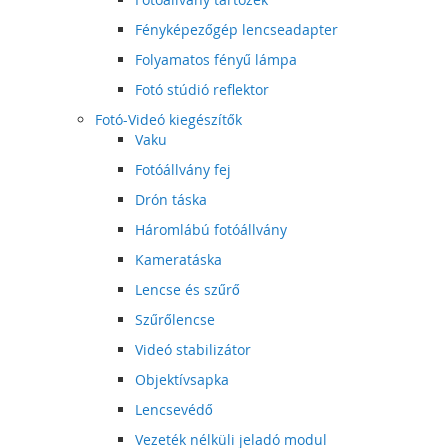
Fényképezőgép lencseadapter
Folyamatos fényű lámpa
Fotó stúdió reflektor
Fotó-Videó kiegészítők
Vaku
Fotóállvány fej
Drón táska
Háromlábú fotóállvány
Kameratáska
Lencse és szűrő
Szűrőlencse
Videó stabilizátor
Objektívsapka
Lencsevédő
Vezeték nélküli jeladó modul