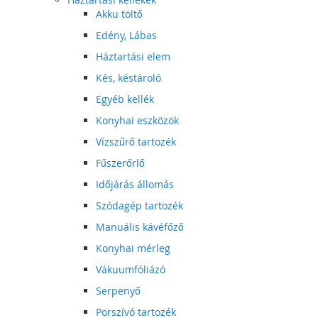
Akku töltő
Edény, Lábas
Háztartási elem
Kés, késtároló
Egyéb kellék
Konyhai eszközök
Vízszűrő tartozék
Fűszerőrlő
Időjárás állomás
Szódagép tartozék
Manuális kávéfőző
Konyhai mérleg
Vákuumfóliázó
Serpenyő
Porszívó tartozék