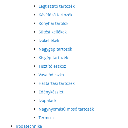
Légtisztító tartozék
Kávéfőző tartozék
Konyhai tárolók
Sütési kellékek
Ivókellékek
Nagygép tartozék
Kisgép tartozék
Tisztító eszköz
Vasalódeszka
Háztartási tartozék
Edénykészlet
Ivópalack
Nagynyomású mosó tartozék
Termosz
Irodatechnika