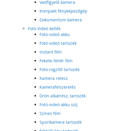
Vadfigyelő kamera
Kompakt fényképezőgép
Dokumentum kamera
Fotó-Videó kellék
Fotó-videó akku
Fotó-videó tartozék
Instant film
Fekete-fehér film
Fotó-rögzítő tartozék
Kamera retesz
Kamerafelszerelés
Drón alkatrész, tartozék
Fotó-videó akku szíj
Színes film
Sportkamera tartozék
Fotóállvány tartozék