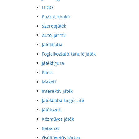
LEGO
Puzzle, kirakó
Szerepjáték
Autó, jármű
Játékbaba
Foglalkoztató, tanuló játék
Játékfigura
Plüss
Makett
Interaktív játék
Játékbaba kiegészítő
Játékszett
Kézműves játék
Babaház
Gyűjtögetős kártya