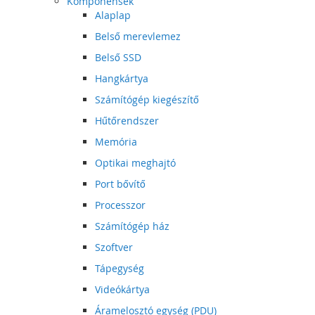
Komponensek
Alaplap
Belső merevlemez
Belső SSD
Hangkártya
Számítógép kiegészítő
Hűtőrendszer
Memória
Optikai meghajtó
Port bővítő
Processzor
Számítógép ház
Szoftver
Tápegység
Videókártya
Áramelosztó egység (PDU)