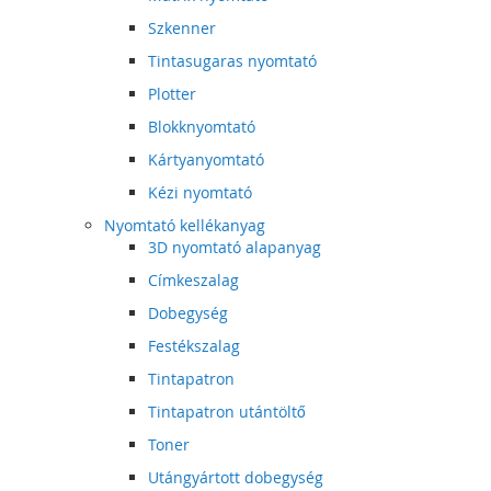
Szkenner
Tintasugaras nyomtató
Plotter
Blokknyomtató
Kártyanyomtató
Kézi nyomtató
Nyomtató kellékanyag
3D nyomtató alapanyag
Címkeszalag
Dobegység
Festékszalag
Tintapatron
Tintapatron utántöltő
Toner
Utángyártott dobegység