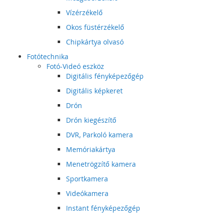
Vízérzékelő
Okos füstérzékelő
Chipkártya olvasó
Fotótechnika
Fotó-Videó eszköz
Digitális fényképezőgép
Digitális képkeret
Drón
Drón kiegészítő
DVR, Parkoló kamera
Memóriakártya
Menetrögzítő kamera
Sportkamera
Videókamera
Instant fényképezőgép