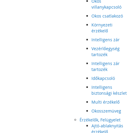
Okos
villanykapcsoló
Okos csatlakozó
Környezeti
érzékelő
Intelligens zár
Vezérlőegység
tartozék
Intelligens zár
tartozék
Időkapcsoló
Intelligens
biztonsági készlet
Multi érzékelő
Okosszemüveg
Érzékelők, Felügyelet
Ajtó-ablaknyitás
érzékelő