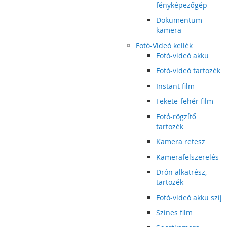
fényképezőgép
Dokumentum
kamera
Fotó-Videó kellék
Fotó-videó akku
Fotó-videó tartozék
Instant film
Fekete-fehér film
Fotó-rögzítő
tartozék
Kamera retesz
Kamerafelszerelés
Drón alkatrész,
tartozék
Fotó-videó akku szíj
Színes film