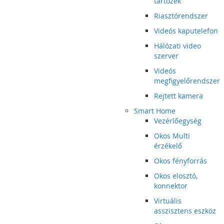
tartozék
Riasztórendszer
Videós kaputelefon
Hálózati video
szerver
Videós
megfigyelőrendszer
Rejtett kamera
Smart Home
Vezérlőegység
Okos Multi
érzékelő
Okos fényforrás
Okos elosztó,
konnektor
Virtuális
asszisztens eszköz