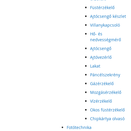
Füstérzékelő
Ajtócsengő készlet
Villanykapcsoló
Hő- és
nedvességmérő
Ajtócsengő
Ajtóvezérlő
Lakat
Páncélszekrény
Gázérzékelő
Mozgásérzékelő
Vízérzékelő
Okos füstérzékelő
Chipkártya olvasó
Fotótechnika