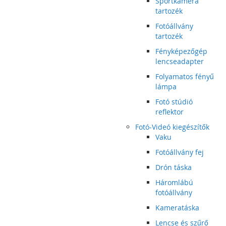
Sportkamera
tartozék
Fotóállvány
tartozék
Fényképezőgép
lencseadapter
Folyamatos fényű
lámpa
Fotó stúdió
reflektor
Fotó-Videó kiegészítők
Vaku
Fotóállvány fej
Drón táska
Háromlábú
fotóállvány
Kameratáska
Lencse és szűrő