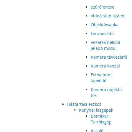
Szűrőlencse
Videó stabilizátor
Objektívsapka
Lencsevédő
Vezeték nélküli
jeladó modul
Kamera távvezérlő
Kamera konzol
Fotóalbum,
lapvédő
Kamera objektív
tok
Háztartási eszköz
Konyhai kisgépek
Botmixer,
Turmixgép
Aszaló