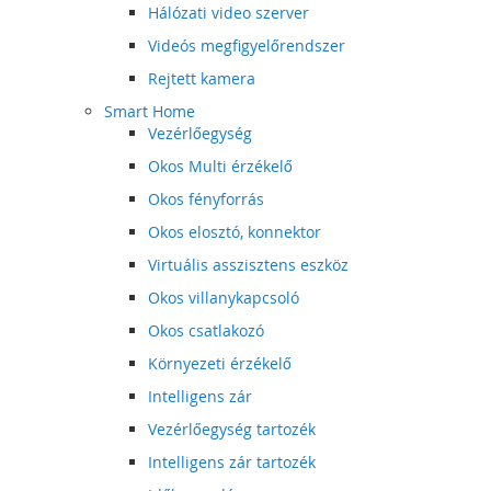
Hálózati video szerver
Videós megfigyelőrendszer
Rejtett kamera
Smart Home
Vezérlőegység
Okos Multi érzékelő
Okos fényforrás
Okos elosztó, konnektor
Virtuális asszisztens eszköz
Okos villanykapcsoló
Okos csatlakozó
Környezeti érzékelő
Intelligens zár
Vezérlőegység tartozék
Intelligens zár tartozék