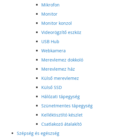
Mikrofon
Monitor
Monitor konzol
Videorögzítő eszköz
USB Hub
Webkamera
Merevlemez dokkoló
Merevlemez ház
Külső merevlemez
Külső SSD
Hálózati tápegység
Szünetmentes tápegység
Kelléktisztító készlet
Csatlakozó átalakító
Szépség és egészség