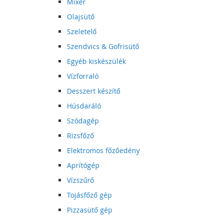
Mixer
Olajsütő
Szeletelő
Szendvics & Gofrisütő
Egyéb kiskészülék
Vízforraló
Desszert készítő
Húsdaráló
Szódagép
Rizsfőző
Elektromos főzőedény
Aprítógép
Vízszűrő
Tojásfőző gép
Pizzasütő gép