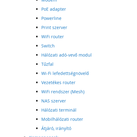
PoE adapter
Powerline
Print szerver
WiFi router
Switch
Hálózati adó-vevő modul
Tűzfal
Wi-Fi lefedettségnövelő
Vezetékes router
WiFi rendszer (Mesh)
NAS szerver
Hálózati terminál
Mobilhálózati router
Átjáró, irányító