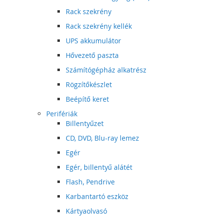
Rack szekrény
Rack szekrény kellék
UPS akkumulátor
Hővezető paszta
Számítógépház alkatrész
Rögzítőkészlet
Beépítő keret
Perifériák
Billentyűzet
CD, DVD, Blu-ray lemez
Egér
Egér, billentyű alátét
Flash, Pendrive
Karbantartó eszköz
Kártyaolvasó