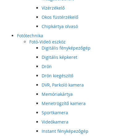
Vízérzékelő
Okos füstérzékelő
Chipkártya olvasó
Fotótechnika
Fotó-Videó eszköz
Digitális fényképezőgép
Digitális képkeret
Drón
Drón kiegészítő
DVR, Parkoló kamera
Memóriakártya
Menetrögzítő kamera
Sportkamera
Videókamera
Instant fényképezőgép