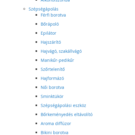
Szépségápolás
Férfi borotva
Bőrápoló
Epilátor
Hajszárító
Hajvágó, szakállvágó
Manikűr-pedikűr
Szőrtelenítő
Hajformázó
Női borotva
Sminktükör
Szépségápolási eszköz
Bőrkeményedés eltávolító
Aroma diffúzor
Bikini borotva