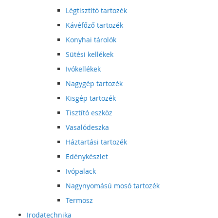
Légtisztító tartozék
Kávéfőző tartozék
Konyhai tárolók
Sütési kellékek
Ivókellékek
Nagygép tartozék
Kisgép tartozék
Tisztító eszköz
Vasalódeszka
Háztartási tartozék
Edénykészlet
Ivópalack
Nagynyomású mosó tartozék
Termosz
Irodatechnika