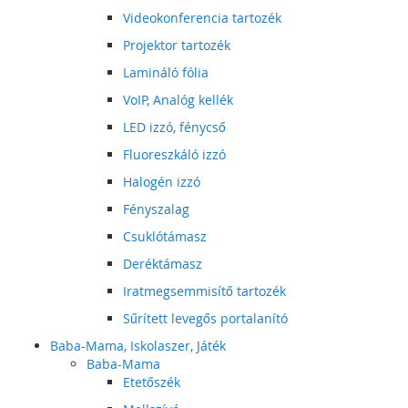
Videokonferencia tartozék
Projektor tartozék
Lamináló fólia
VoIP, Analóg kellék
LED izzó, fénycső
Fluoreszkáló izzó
Halogén izzó
Fényszalag
Csuklótámasz
Deréktámasz
Iratmegsemmisítő tartozék
Sűrített levegős portalanító
Baba-Mama, Iskolaszer, Játék
Baba-Mama
Etetőszék