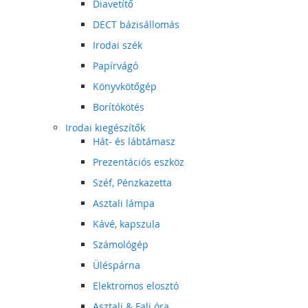
Diavetítő
DECT bázisállomás
Irodai szék
Papírvágó
Könyvkötőgép
Borítókötés
Irodai kiegészítők
Hát- és lábtámasz
Prezentációs eszköz
Széf, Pénzkazetta
Asztali lámpa
Kávé, kapszula
Számológép
Üléspárna
Elektromos elosztó
Asztali & Fali óra