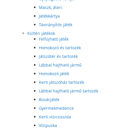
Maszk, álarc
Játékkártya
Távirányítós játék
Kültéri játékok
Felfújható játék
Homokozó és tartozék
Játszótér és tartozék
Lábbal hajtható jármű
Homokozó játék
Kerti játszóház tartozék
Lábbal hajtható jármű tartozék
Búvárjáték
Gyermekmedence
Kerti vízicsúszda
Vízipuska