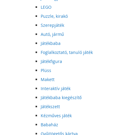
LEGO
Puzzle, kirakó
Szerepjáték
Autó, jármű
Játékbaba
Foglalkoztató, tanuló játék
Játékfigura
Plüss
Makett
Interaktív játék
Játékbaba kiegészítő
Játékszett
Kézműves játék
Babaház
Gyűjtögetős kártya