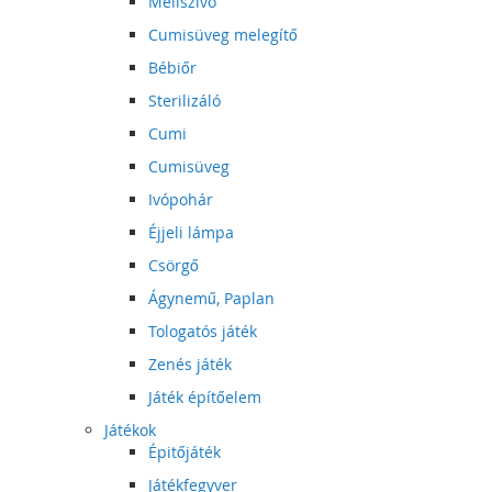
Mellszívó
Cumisüveg melegítő
Bébiőr
Sterilizáló
Cumi
Cumisüveg
Ivópohár
Éjjeli lámpa
Csörgő
Ágynemű, Paplan
Tologatós játék
Zenés játék
Játék építőelem
Játékok
Épitőjáték
Játékfegyver