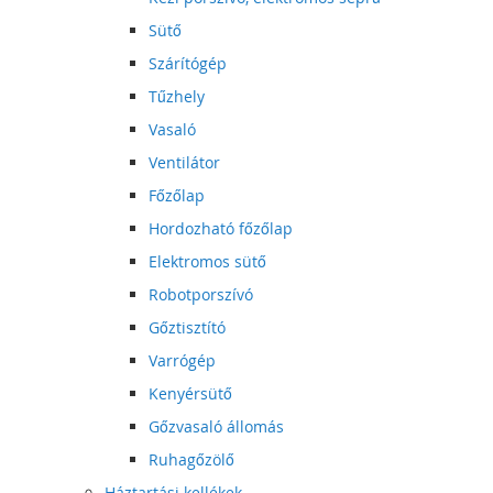
Sütő
Szárítógép
Tűzhely
Vasaló
Ventilátor
Főzőlap
Hordozható főzőlap
Elektromos sütő
Robotporszívó
Gőztisztító
Varrógép
Kenyérsütő
Gőzvasaló állomás
Ruhagőzölő
Háztartási kellékek