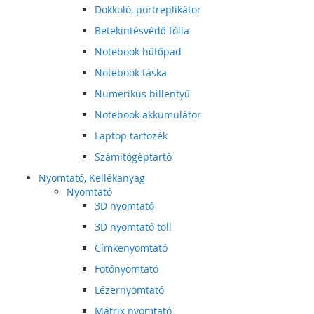
Dokkoló, portreplikátor
Betekintésvédő fólia
Notebook hűtőpad
Notebook táska
Numerikus billentyű
Notebook akkumulátor
Laptop tartozék
Számitógéptartó
Nyomtató, Kellékanyag
Nyomtató
3D nyomtató
3D nyomtató toll
Címkenyomtató
Fotónyomtató
Lézernyomtató
Mátrix nyomtató