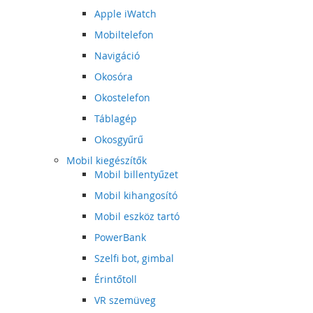
Apple iWatch
Mobiltelefon
Navigáció
Okosóra
Okostelefon
Táblagép
Okosgyűrű
Mobil kiegészítők
Mobil billentyűzet
Mobil kihangosító
Mobil eszköz tartó
PowerBank
Szelfi bot, gimbal
Érintőtoll
VR szemüveg