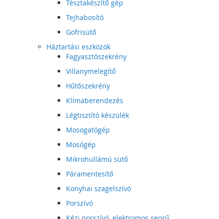
Tésztakészítő gép
Tejhabosító
Gofrisütő
Háztartási eszközök
Fagyasztószekrény
Villanymelegítő
Hűtőszekrény
Klímaberendezés
Légtisztító készülék
Mosogatógép
Mosógép
Mikrohullámú sütő
Páramentesítő
Konyhai szagelszívó
Porszívó
Kézi porszívó, elektromos seprű