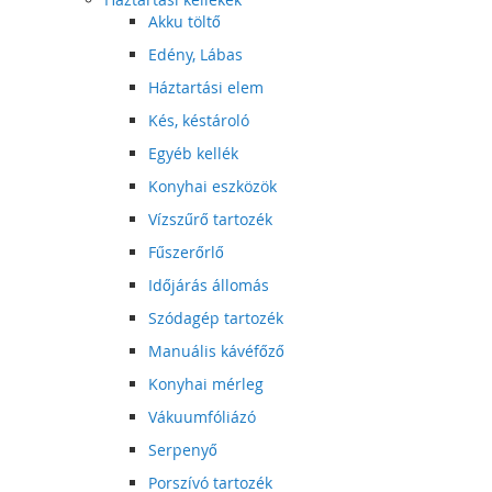
Akku töltő
Edény, Lábas
Háztartási elem
Kés, késtároló
Egyéb kellék
Konyhai eszközök
Vízszűrő tartozék
Fűszerőrlő
Időjárás állomás
Szódagép tartozék
Manuális kávéfőző
Konyhai mérleg
Vákuumfóliázó
Serpenyő
Porszívó tartozék