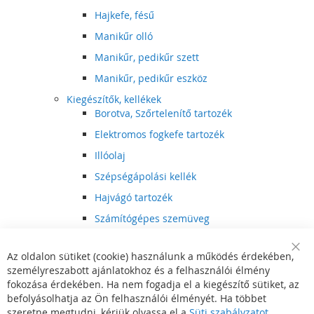
Hajkefe, fésű
Manikűr olló
Manikűr, pedikűr szett
Manikűr, pedikűr eszköz
Kiegészítők, kellékek
Borotva, Szőrtelenítő tartozék
Elektromos fogkefe tartozék
Illóolaj
Szépségápolási kellék
Hajvágó tartozék
Számítógépes szemüveg
Egészségápolási kellék
Az oldalon sütiket (cookie) használunk a működés érdekében,
Hajvágó kiegészítő
Clo
személyreszabott ajánlatokhoz és a felhasználói élmény
Coo
Szórakoztató elektronika
Bar
fokozása érdekében. Ha nem fogadja el a kiegészítő sütiket, az
Multimédia
befolyásolhatja az Ön felhasználói élményét. Ha többet
DVD, BluRay lejátszó
szeretne megtudni, kérjük olvassa el a
Süti szabályzatot