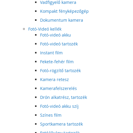
Vadfigyelő kamera
Kompakt fényképezőgép
Dokumentum kamera
Fotó-Videó kellék
Fotó-videó akku
Fotó-videó tartozék
Instant film
Fekete-fehér film
Fotó-rögzítő tartozék
Kamera retesz
Kamerafelszerelés
Drón alkatrész, tartozék
Fotó-videó akku szíj
Színes film
Sportkamera tartozék
Fotóállvány tartozék