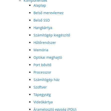
Komponensek
Alaplap
Belső merevlemez
Belső SSD
Hangkártya
Számítógép kiegészítő
Hűtőrendszer
Memória
Optikai meghajtó
Port bővítő
Processzor
Számítógép ház
Szoftver
Tápegység
Videókártya
Áramelosztó egység (PDU)