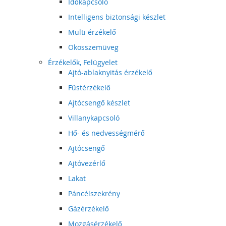
Időkapcsoló
Intelligens biztonsági készlet
Multi érzékelő
Okosszemüveg
Érzékelők, Felügyelet
Ajtó-ablaknyitás érzékelő
Füstérzékelő
Ajtócsengő készlet
Villanykapcsoló
Hő- és nedvességmérő
Ajtócsengő
Ajtóvezérlő
Lakat
Páncélszekrény
Gázérzékelő
Mozgásérzékelő