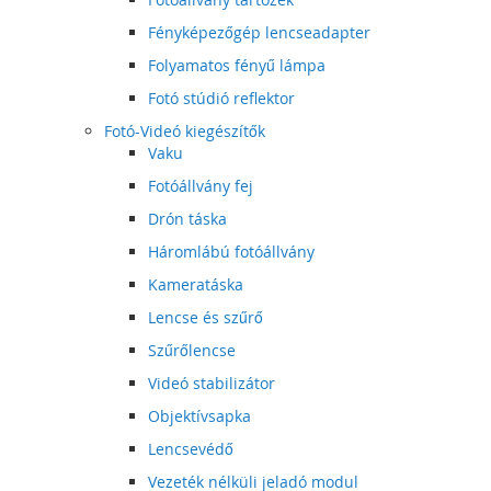
Fényképezőgép lencseadapter
Folyamatos fényű lámpa
Fotó stúdió reflektor
Fotó-Videó kiegészítők
Vaku
Fotóállvány fej
Drón táska
Háromlábú fotóállvány
Kameratáska
Lencse és szűrő
Szűrőlencse
Videó stabilizátor
Objektívsapka
Lencsevédő
Vezeték nélküli jeladó modul