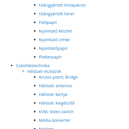
Utángyártott tintapatron
Utángyártott toner
Fotópapír
Nyomtató készlet
Nyomtató címke
Nyomtatópapír
Plotterpapír
Számítástechnika
Hálózati eszközök
Access point, Bridge
Hálózati antenna
Hálózati kártya
Hálózati kiegészítő
KVM, Video switch
Média konverter
Modem