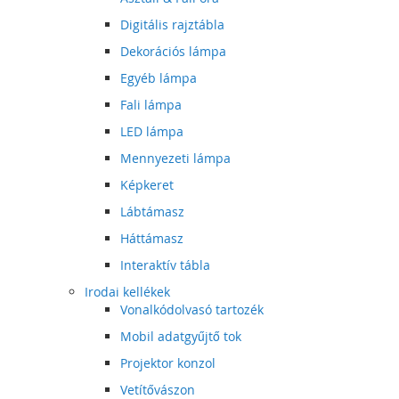
Digitális rajztábla
Dekorációs lámpa
Egyéb lámpa
Fali lámpa
LED lámpa
Mennyezeti lámpa
Képkeret
Lábtámasz
Háttámasz
Interaktív tábla
Irodai kellékek
Vonalkódolvasó tartozék
Mobil adatgyűjtő tok
Projektor konzol
Vetítővászon