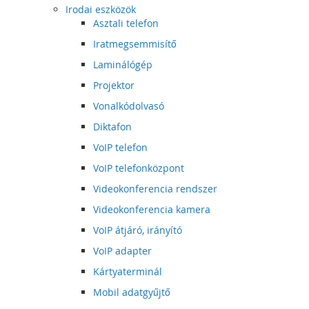
Irodai eszközök
Asztali telefon
Iratmegsemmisítő
Laminálógép
Projektor
Vonalkódolvasó
Diktafon
VoIP telefon
VoIP telefonközpont
Videokonferencia rendszer
Videokonferencia kamera
VoIP átjáró, irányító
VoIP adapter
Kártyaterminál
Mobil adatgyűjtő