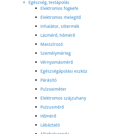
Egészség, testápolás
Elektromos fogkefe
Elektromos melegítő
Inhalátor, sótermék
Lázmérő, hőmérő
Masszírozó
Személymérleg
Vérnyomásmérő
Egészségápolási eszköz
Párásító
Pulzoximéter
Elektromos szájzuhany
Pulzusmérő
Hőmérő
Lábáztató
Alkoholszonda