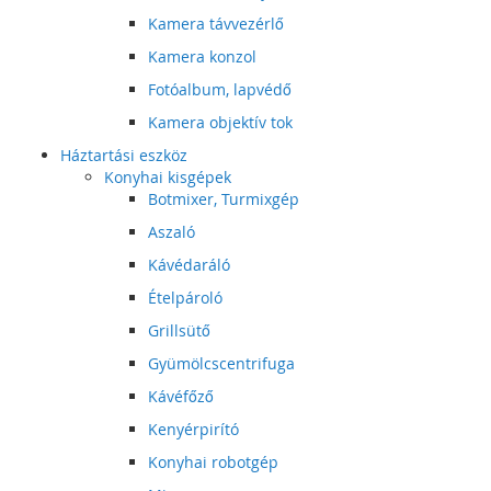
Kamera távvezérlő
Kamera konzol
Fotóalbum, lapvédő
Kamera objektív tok
Háztartási eszköz
Konyhai kisgépek
Botmixer, Turmixgép
Aszaló
Kávédaráló
Ételpároló
Grillsütő
Gyümölcscentrifuga
Kávéfőző
Kenyérpirító
Konyhai robotgép