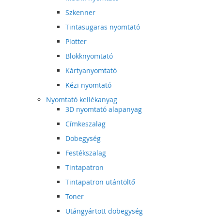
Szkenner
Tintasugaras nyomtató
Plotter
Blokknyomtató
Kártyanyomtató
Kézi nyomtató
Nyomtató kellékanyag
3D nyomtató alapanyag
Címkeszalag
Dobegység
Festékszalag
Tintapatron
Tintapatron utántöltő
Toner
Utángyártott dobegység