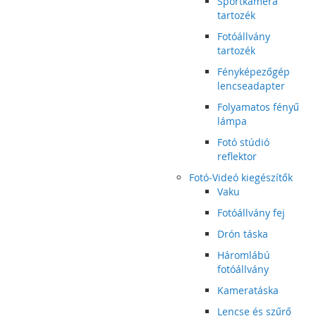
Sportkamera
tartozék
Fotóállvány
tartozék
Fényképezőgép
lencseadapter
Folyamatos fényű
lámpa
Fotó stúdió
reflektor
Fotó-Videó kiegészítők
Vaku
Fotóállvány fej
Drón táska
Háromlábú
fotóállvány
Kameratáska
Lencse és szűrő