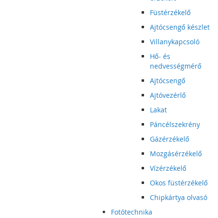
Füstérzékelő
Ajtócsengő készlet
Villanykapcsoló
Hő- és
nedvességmérő
Ajtócsengő
Ajtóvezérlő
Lakat
Páncélszekrény
Gázérzékelő
Mozgásérzékelő
Vízérzékelő
Okos füstérzékelő
Chipkártya olvasó
Fotótechnika