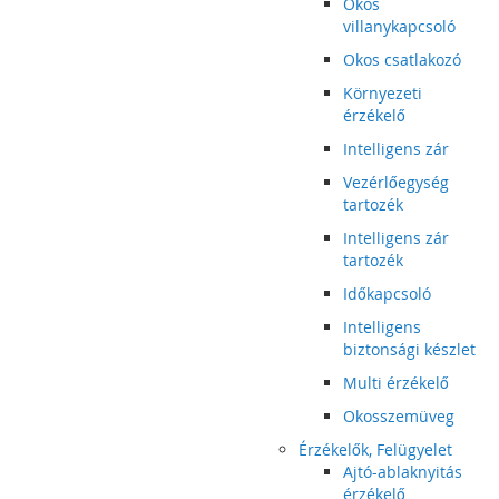
Okos
villanykapcsoló
Okos csatlakozó
Környezeti
érzékelő
Intelligens zár
Vezérlőegység
tartozék
Intelligens zár
tartozék
Időkapcsoló
Intelligens
biztonsági készlet
Multi érzékelő
Okosszemüveg
Érzékelők, Felügyelet
Ajtó-ablaknyitás
érzékelő