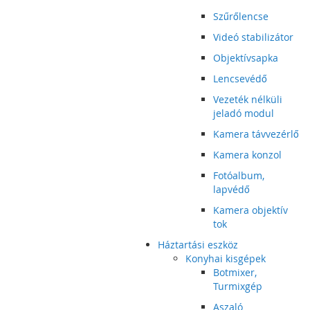
Szűrőlencse
Videó stabilizátor
Objektívsapka
Lencsevédő
Vezeték nélküli
jeladó modul
Kamera távvezérlő
Kamera konzol
Fotóalbum,
lapvédő
Kamera objektív
tok
Háztartási eszköz
Konyhai kisgépek
Botmixer,
Turmixgép
Aszaló