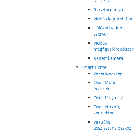
tartozék
Riasztórendszer
Videós kaputelefon
Hálózati video
szerver
Videós
megfigyelőrendszer
Rejtett kamera
Smart Home
Vezérlőegység
Okos Multi
érzékelő
Okos fényforrás
Okos elosztó,
konnektor
Virtuális
asszisztens eszköz