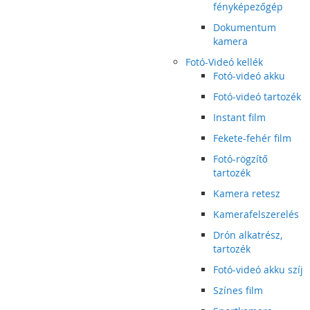
fényképezőgép
Dokumentum
kamera
Fotó-Videó kellék
Fotó-videó akku
Fotó-videó tartozék
Instant film
Fekete-fehér film
Fotó-rögzítő
tartozék
Kamera retesz
Kamerafelszerelés
Drón alkatrész,
tartozék
Fotó-videó akku szíj
Színes film