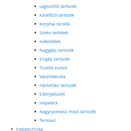
Légtisztító tartozék
Kávéfőző tartozék
Konyhai tárolók
Sütési kellékek
Ivókellékek
Nagygép tartozék
Kisgép tartozék
Tisztító eszköz
Vasalódeszka
Háztartási tartozék
Edénykészlet
Ivópalack
Nagynyomású mosó tartozék
Termosz
Irodatechnika