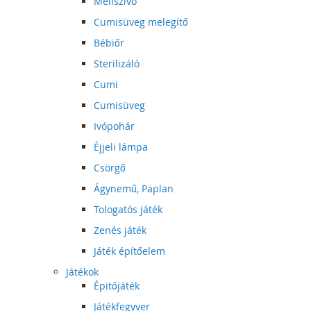
Mellszívó
Cumisüveg melegítő
Bébiőr
Sterilizáló
Cumi
Cumisüveg
Ivópohár
Éjjeli lámpa
Csörgő
Ágynemű, Paplan
Tologatós játék
Zenés játék
Játék építőelem
Játékok
Épitőjáték
Játékfegyver