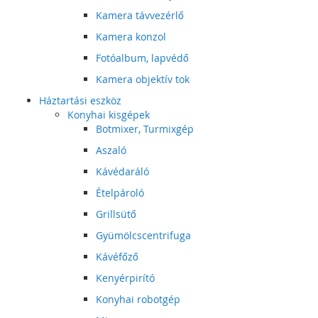
Kamera távvezérlő
Kamera konzol
Fotóalbum, lapvédő
Kamera objektív tok
Háztartási eszköz
Konyhai kisgépek
Botmixer, Turmixgép
Aszaló
Kávédaráló
Ételpároló
Grillsütő
Gyümölcscentrifuga
Kávéfőző
Kenyérpirító
Konyhai robotgép