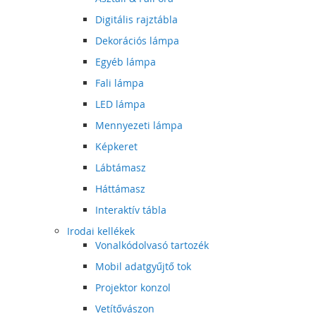
Digitális rajztábla
Dekorációs lámpa
Egyéb lámpa
Fali lámpa
LED lámpa
Mennyezeti lámpa
Képkeret
Lábtámasz
Háttámasz
Interaktív tábla
Irodai kellékek
Vonalkódolvasó tartozék
Mobil adatgyűjtő tok
Projektor konzol
Vetítővászon