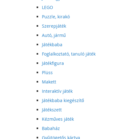
LEGO
Puzzle, kirakó
Szerepjáték
Autó, jármű
Játékbaba
Foglalkoztató, tanuló játék
Játékfigura
Plüss
Makett
Interaktív játék
Játékbaba kiegészítő
Játékszett
Kézműves játék
Babaház
Gyűjtögetős kártya