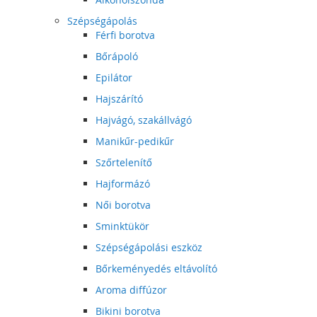
Szépségápolás
Férfi borotva
Bőrápoló
Epilátor
Hajszárító
Hajvágó, szakállvágó
Manikűr-pedikűr
Szőrtelenítő
Hajformázó
Női borotva
Sminktükör
Szépségápolási eszköz
Bőrkeményedés eltávolító
Aroma diffúzor
Bikini borotva