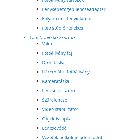
Fényképezőgép lencseadapter
Folyamatos fényű lámpa
Fotó stúdió reflektor
Fotó-Videó kiegészítők
Vaku
Fotóállvány fej
Drón táska
Háromlábú fotóállvány
Kameratáska
Lencse és szűrő
Szűrőlencse
Videó stabilizátor
Objektívsapka
Lencsevédő
Vezeték nélküli jeladó modul