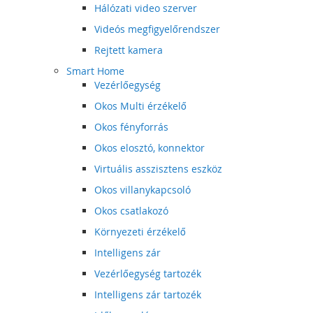
Hálózati video szerver
Videós megfigyelőrendszer
Rejtett kamera
Smart Home
Vezérlőegység
Okos Multi érzékelő
Okos fényforrás
Okos elosztó, konnektor
Virtuális asszisztens eszköz
Okos villanykapcsoló
Okos csatlakozó
Környezeti érzékelő
Intelligens zár
Vezérlőegység tartozék
Intelligens zár tartozék