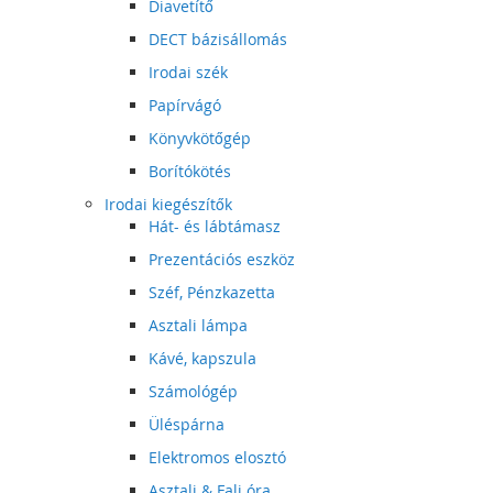
Diavetítő
DECT bázisállomás
Irodai szék
Papírvágó
Könyvkötőgép
Borítókötés
Irodai kiegészítők
Hát- és lábtámasz
Prezentációs eszköz
Széf, Pénzkazetta
Asztali lámpa
Kávé, kapszula
Számológép
Üléspárna
Elektromos elosztó
Asztali & Fali óra