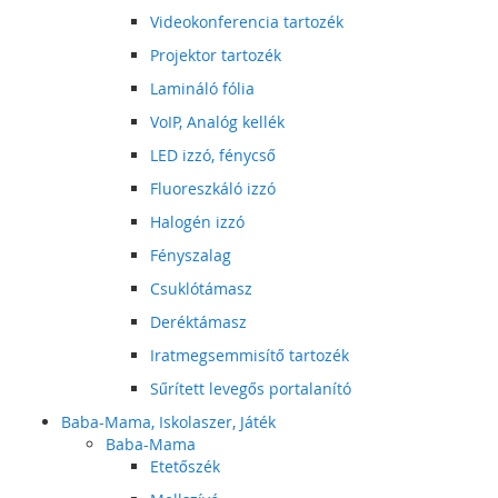
Videokonferencia tartozék
Projektor tartozék
Lamináló fólia
VoIP, Analóg kellék
LED izzó, fénycső
Fluoreszkáló izzó
Halogén izzó
Fényszalag
Csuklótámasz
Deréktámasz
Iratmegsemmisítő tartozék
Sűrített levegős portalanító
Baba-Mama, Iskolaszer, Játék
Baba-Mama
Etetőszék