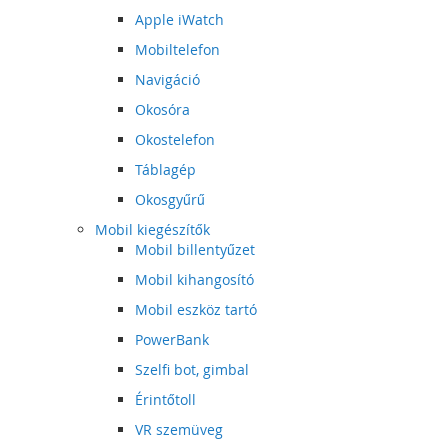
Apple iWatch
Mobiltelefon
Navigáció
Okosóra
Okostelefon
Táblagép
Okosgyűrű
Mobil kiegészítők
Mobil billentyűzet
Mobil kihangosító
Mobil eszköz tartó
PowerBank
Szelfi bot, gimbal
Érintőtoll
VR szemüveg