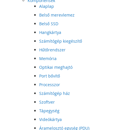
Komponensek
Alaplap
Belső merevlemez
Belső SSD
Hangkártya
Számítógép kiegészítő
Hűtőrendszer
Memória
Optikai meghajtó
Port bővítő
Processzor
Számítógép ház
Szoftver
Tápegység
Videókártya
Áramelosztó egység (PDU)