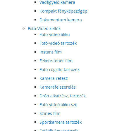
Vadfigyelő kamera
Kompakt fényképezőgép
Dokumentum kamera
Fotó-Videó kellék
Fotó-videó akku
Fotó-videó tartozék
Instant film
Fekete-fehér film
Fotó-rögzítő tartozék
Kamera retesz
Kamerafelszerelés
Drón alkatrész, tartozék
Fotó-videó akku szíj
Színes film
Sportkamera tartozék
Fotóállvány tartozék