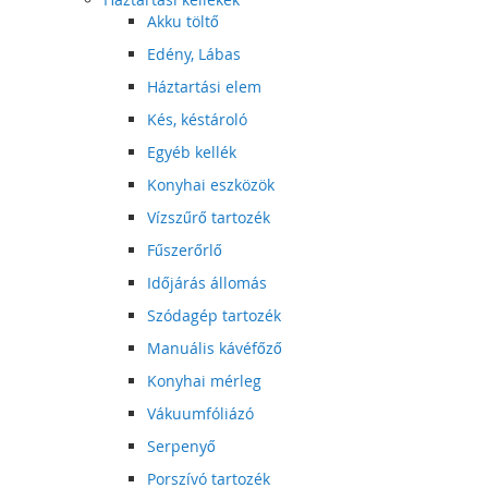
Akku töltő
Edény, Lábas
Háztartási elem
Kés, késtároló
Egyéb kellék
Konyhai eszközök
Vízszűrő tartozék
Fűszerőrlő
Időjárás állomás
Szódagép tartozék
Manuális kávéfőző
Konyhai mérleg
Vákuumfóliázó
Serpenyő
Porszívó tartozék