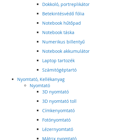
Dokkoló, portreplikátor
Betekintésvédő fólia
Notebook hűtőpad
Notebook táska
Numerikus billentyű
Notebook akkumulátor
Laptop tartozék
Számitógéptartó
Nyomtató, Kellékanyag
Nyomtató
3D nyomtató
3D nyomtató toll
Címkenyomtató
Fotónyomtató
Lézernyomtató
Mátrix nyomtató