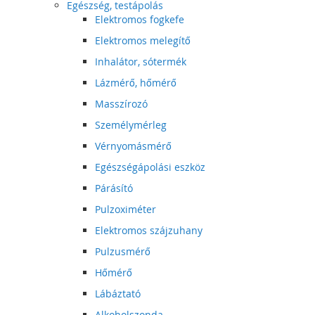
Egészség, testápolás
Elektromos fogkefe
Elektromos melegítő
Inhalátor, sótermék
Lázmérő, hőmérő
Masszírozó
Személymérleg
Vérnyomásmérő
Egészségápolási eszköz
Párásító
Pulzoximéter
Elektromos szájzuhany
Pulzusmérő
Hőmérő
Lábáztató
Alkoholszonda