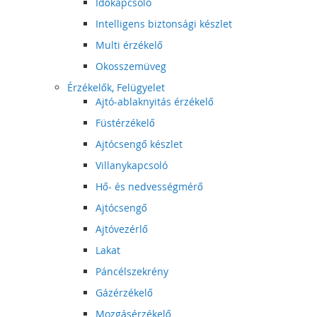
Időkapcsoló
Intelligens biztonsági készlet
Multi érzékelő
Okosszemüveg
Érzékelők, Felügyelet
Ajtó-ablaknyitás érzékelő
Füstérzékelő
Ajtócsengő készlet
Villanykapcsoló
Hő- és nedvességmérő
Ajtócsengő
Ajtóvezérlő
Lakat
Páncélszekrény
Gázérzékelő
Mozgásérzékelő