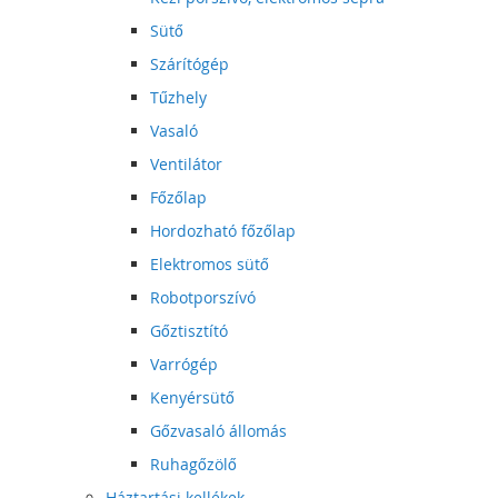
Sütő
Szárítógép
Tűzhely
Vasaló
Ventilátor
Főzőlap
Hordozható főzőlap
Elektromos sütő
Robotporszívó
Gőztisztító
Varrógép
Kenyérsütő
Gőzvasaló állomás
Ruhagőzölő
Háztartási kellékek