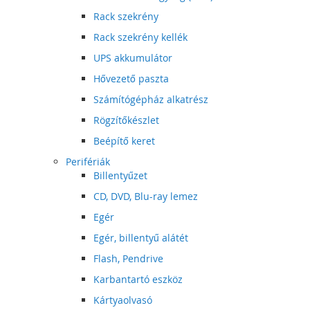
Rack szekrény
Rack szekrény kellék
UPS akkumulátor
Hővezető paszta
Számítógépház alkatrész
Rögzítőkészlet
Beépítő keret
Perifériák
Billentyűzet
CD, DVD, Blu-ray lemez
Egér
Egér, billentyű alátét
Flash, Pendrive
Karbantartó eszköz
Kártyaolvasó