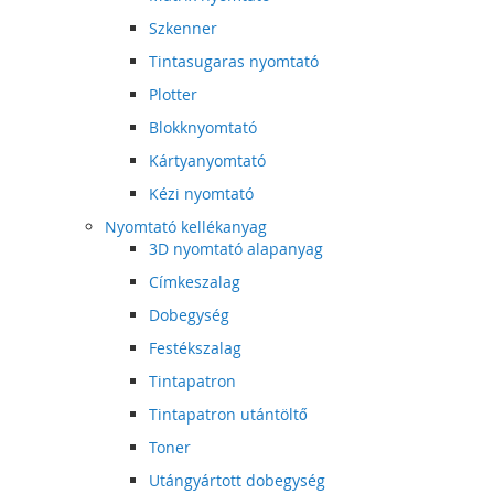
Szkenner
Tintasugaras nyomtató
Plotter
Blokknyomtató
Kártyanyomtató
Kézi nyomtató
Nyomtató kellékanyag
3D nyomtató alapanyag
Címkeszalag
Dobegység
Festékszalag
Tintapatron
Tintapatron utántöltő
Toner
Utángyártott dobegység