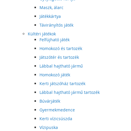
Maszk, álarc
Játékkártya
Távirányítós játék
Kültéri játékok
Felfújható játék
Homokozó és tartozék
Játszótér és tartozék
Lábbal hajtható jármű
Homokozó játék
Kerti játszóház tartozék
Lábbal hajtható jármű tartozék
Búvárjáték
Gyermekmedence
Kerti vízicsúszda
Vízipuska