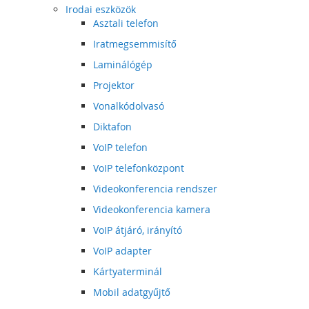
Irodai eszközök
Asztali telefon
Iratmegsemmisítő
Laminálógép
Projektor
Vonalkódolvasó
Diktafon
VoIP telefon
VoIP telefonközpont
Videokonferencia rendszer
Videokonferencia kamera
VoIP átjáró, irányító
VoIP adapter
Kártyaterminál
Mobil adatgyűjtő