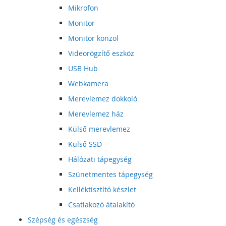
Mikrofon
Monitor
Monitor konzol
Videorögzítő eszköz
USB Hub
Webkamera
Merevlemez dokkoló
Merevlemez ház
Külső merevlemez
Külső SSD
Hálózati tápegység
Szünetmentes tápegység
Kelléktisztító készlet
Csatlakozó átalakító
Szépség és egészség