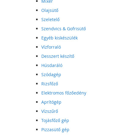
Mixer
Olajsütő
Szeletelő
Szendvics & Gofrisütő
Egyéb kiskészülék
Vízforraló
Desszert készítő
Húsdaráló
Szódagép
Rizsfőző
Elektromos főzőedény
Aprítógép
Vízszűrő
Tojásfőző gép
Pizzasütő gép