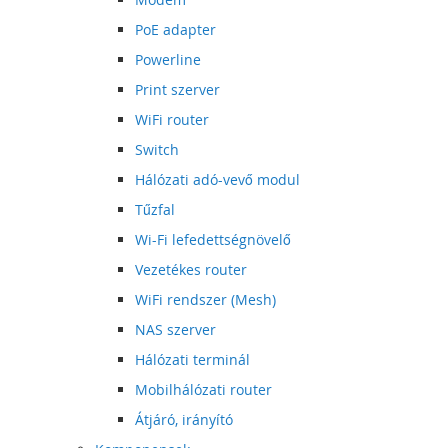
PoE adapter
Powerline
Print szerver
WiFi router
Switch
Hálózati adó-vevő modul
Tűzfal
Wi-Fi lefedettségnövelő
Vezetékes router
WiFi rendszer (Mesh)
NAS szerver
Hálózati terminál
Mobilhálózati router
Átjáró, irányító