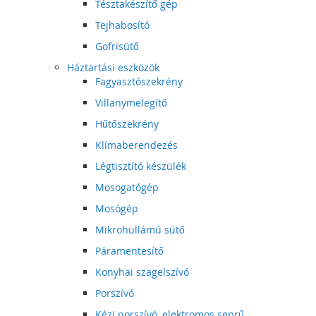
Tésztakészítő gép
Tejhabosító
Gofrisütő
Háztartási eszközök
Fagyasztószekrény
Villanymelegítő
Hűtőszekrény
Klímaberendezés
Légtisztító készülék
Mosogatógép
Mosógép
Mikrohullámú sütő
Páramentesítő
Konyhai szagelszívó
Porszívó
Kézi porszívó, elektromos seprű