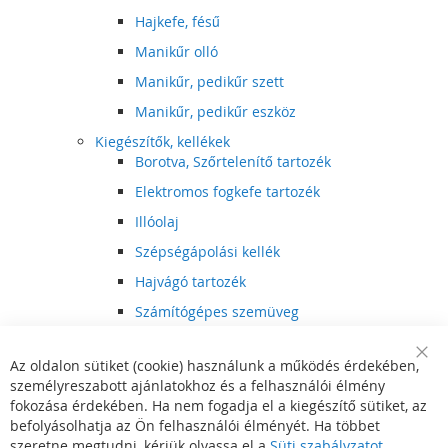
Hajkefe, fésű
Manikűr olló
Manikűr, pedikűr szett
Manikűr, pedikűr eszköz
Kiegészítők, kellékek
Borotva, Szőrtelenítő tartozék
Elektromos fogkefe tartozék
Illóolaj
Szépségápolási kellék
Hajvágó tartozék
Számítógépes szemüveg
Egészségápolási kellék
Az oldalon sütiket (cookie) használunk a működés érdekében,
Hajvágó kiegészítő
Clo
személyreszabott ajánlatokhoz és a felhasználói élmény
Coo
Szórakoztató elektronika
Bar
fokozása érdekében. Ha nem fogadja el a kiegészítő sütiket, az
Multimédia
befolyásolhatja az Ön felhasználói élményét. Ha többet
DVD, BluRay lejátszó
szeretne megtudni, kérjük olvassa el a
Süti szabályzatot