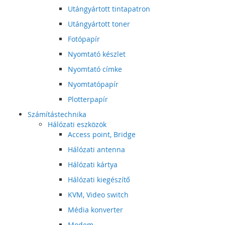
Utángyártott tintapatron
Utángyártott toner
Fotópapír
Nyomtató készlet
Nyomtató címke
Nyomtatópapír
Plotterpapír
Számítástechnika
Hálózati eszközök
Access point, Bridge
Hálózati antenna
Hálózati kártya
Hálózati kiegészítő
KVM, Video switch
Média konverter
Modem