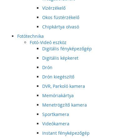
Vízérzékelő
Okos füstérzékelő
Chipkártya olvasó
Fotótechnika
Fotó-Videó eszköz
Digitális fényképezőgép
Digitális képkeret
Drón
Drón kiegészítő
DVR, Parkoló kamera
Memóriakártya
Menetrögzítő kamera
Sportkamera
Videókamera
Instant fényképezőgép