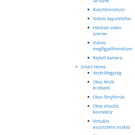
tartozék
Riasztórendszer
Videós kaputelefon
Hálózati video
szerver
Videós
megfigyelőrendszer
Rejtett kamera
Smart Home
Vezérlőegység
Okos Multi
érzékelő
Okos fényforrás
Okos elosztó,
konnektor
Virtuális
asszisztens eszköz