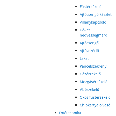
Füstérzékelő
Ajtócsengő készlet
Villanykapcsoló
Hő- és
nedvességmérő
Ajtócsengő
Ajtóvezérlő
Lakat
Páncélszekrény
Gázérzékelő
Mozgásérzékelő
Vízérzékelő
Okos füstérzékelő
Chipkártya olvasó
Fotótechnika