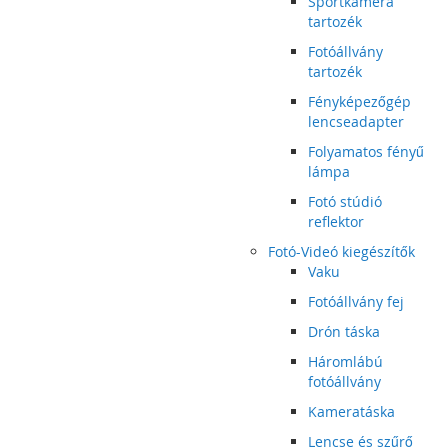
Sportkamera
tartozék
Fotóállvány
tartozék
Fényképezőgép
lencseadapter
Folyamatos fényű
lámpa
Fotó stúdió
reflektor
Fotó-Videó kiegészítők
Vaku
Fotóállvány fej
Drón táska
Háromlábú
fotóállvány
Kameratáska
Lencse és szűrő