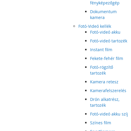
fényképezőgép
Dokumentum
kamera
Fotó-Videó kellék
Fotó-videó akku
Fotó-videó tartozék
Instant film
Fekete-fehér film
Fotó-rögzítő
tartozék
Kamera retesz
Kamerafelszerelés
Drón alkatrész,
tartozék
Fotó-videó akku szíj
Színes film