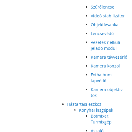
Szűrőlencse
Videó stabilizátor
Objektívsapka
Lencsevédő
Vezeték nélküli
jeladó modul
Kamera távvezérlő
Kamera konzol
Fotóalbum,
lapvédő
Kamera objektív
tok
Háztartási eszköz
Konyhai kisgépek
Botmixer,
Turmixgép
Aszaló