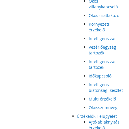
Okos
villanykapcsoló
Okos csatlakozó
Környezeti
érzékelő
Intelligens zár
Vezérlőegység
tartozék
Intelligens zár
tartozék
Időkapcsoló
Intelligens
biztonsági készlet
Multi érzékelő
Okosszemüveg
Érzékelők, Felügyelet
Ajtó-ablaknyitás
érzékelő