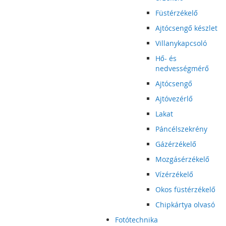
Füstérzékelő
Ajtócsengő készlet
Villanykapcsoló
Hő- és
nedvességmérő
Ajtócsengő
Ajtóvezérlő
Lakat
Páncélszekrény
Gázérzékelő
Mozgásérzékelő
Vízérzékelő
Okos füstérzékelő
Chipkártya olvasó
Fotótechnika