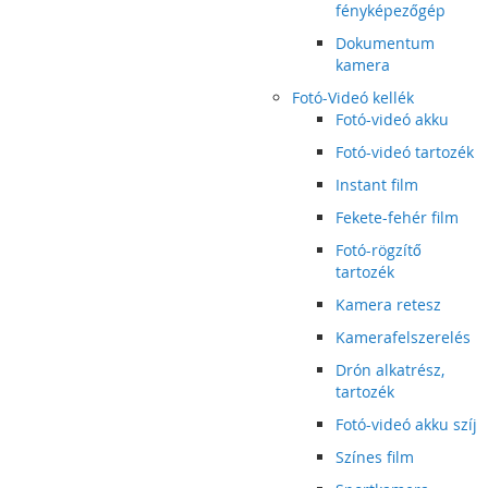
fényképezőgép
Dokumentum
kamera
Fotó-Videó kellék
Fotó-videó akku
Fotó-videó tartozék
Instant film
Fekete-fehér film
Fotó-rögzítő
tartozék
Kamera retesz
Kamerafelszerelés
Drón alkatrész,
tartozék
Fotó-videó akku szíj
Színes film