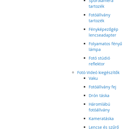
Sportkamera
tartozék
Fotóállvány
tartozék
Fényképezőgép
lencseadapter
Folyamatos fényű
lámpa
Fotó stúdió
reflektor
Fotó-Videó kiegészítők
Vaku
Fotóállvány fej
Drón táska
Háromlábú
fotóállvány
Kameratáska
Lencse és szűrő