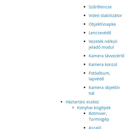
Szűrőlencse
Videó stabilizátor
Objektívsapka
Lencsevédő
Vezeték nélküli
jeladó modul
Kamera távvezérlő
Kamera konzol
Fotóalbum,
lapvédő
Kamera objektív
tok
Háztartási eszköz
Konyhai kisgépek
Botmixer,
Turmixgép
Aszaló