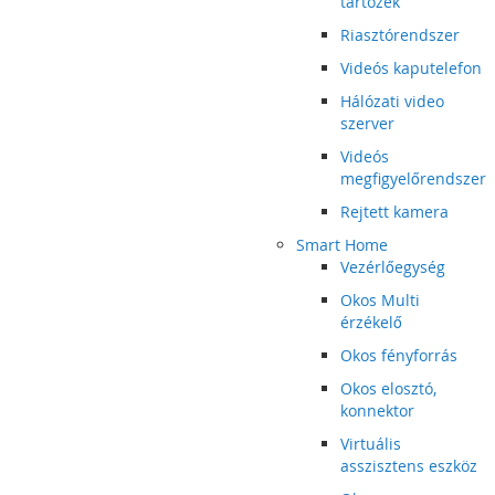
tartozék
Riasztórendszer
Videós kaputelefon
Hálózati video
szerver
Videós
megfigyelőrendszer
Rejtett kamera
Smart Home
Vezérlőegység
Okos Multi
érzékelő
Okos fényforrás
Okos elosztó,
konnektor
Virtuális
asszisztens eszköz