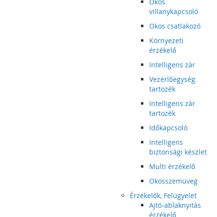
Okos
villanykapcsoló
Okos csatlakozó
Környezeti
érzékelő
Intelligens zár
Vezérlőegység
tartozék
Intelligens zár
tartozék
Időkapcsoló
Intelligens
biztonsági készlet
Multi érzékelő
Okosszemüveg
Érzékelők, Felügyelet
Ajtó-ablaknyitás
érzékelő