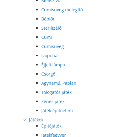
Mellszívó
Cumisüveg melegítő
Bébiőr
Sterilizáló
Cumi
Cumisüveg
Ivópohár
Éjjeli lámpa
Csörgő
Ágynemű, Paplan
Tologatós játék
Zenés játék
Játék építőelem
Játékok
Épitőjáték
Játékfegyver