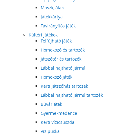
Maszk, álarc
Játékkártya
Távirányítós játék
Kültéri játékok
Felfújható játék
Homokozó és tartozék
Játszótér és tartozék
Lábbal hajtható jármű
Homokozó játék
Kerti játszóház tartozék
Lábbal hajtható jármű tartozék
Búvárjáték
Gyermekmedence
Kerti vízicsúszda
Vízipuska