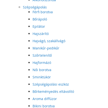
Szépségápolás
Férfi borotva
Bőrápoló
Epilátor
Hajszárító
Hajvágó, szakállvágó
Manikűr-pedikűr
Szőrtelenítő
Hajformázó
Női borotva
Sminktükör
Szépségápolási eszköz
Bőrkeményedés eltávolító
Aroma diffúzor
Bikini borotva