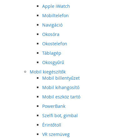
Apple iWatch
Mobiltelefon
Navigáció
Okosóra
Okostelefon
Táblagép
Okosgyűrű
Mobil kiegészítők
Mobil billentyűzet
Mobil kihangosító
Mobil eszköz tartó
PowerBank
Szelfi bot, gimbal
Érintőtoll
VR szemüveg