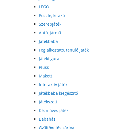
LEGO
Puzzle, kirakó
Szerepjáték
Autó, jármű
Játékbaba
Foglalkoztató, tanuló játék
Játékfigura
Plüss
Makett
Interaktív játék
Játékbaba kiegészítő
Játékszett
Kézműves játék
Babaház
Gyűjtögetős kártya