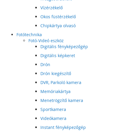
Vízérzékelő
Okos füstérzékelő
Chipkártya olvasó
Fotótechnika
Fotó-Videó eszköz
Digitális fényképezőgép
Digitális képkeret
Drón
Drón kiegészítő
DVR, Parkoló kamera
Memóriakártya
Menetrögzítő kamera
Sportkamera
Videókamera
Instant fényképezőgép