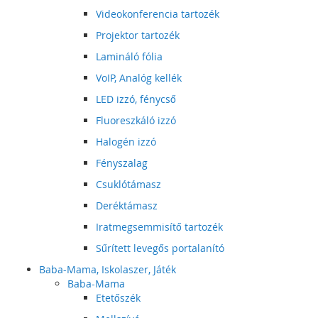
Videokonferencia tartozék
Projektor tartozék
Lamináló fólia
VoIP, Analóg kellék
LED izzó, fénycső
Fluoreszkáló izzó
Halogén izzó
Fényszalag
Csuklótámasz
Deréktámasz
Iratmegsemmisítő tartozék
Sűrített levegős portalanító
Baba-Mama, Iskolaszer, Játék
Baba-Mama
Etetőszék