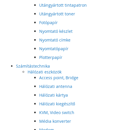
Utángyártott tintapatron
Utángyártott toner
Fotópapír
Nyomtató készlet
Nyomtató címke
Nyomtatópapír
Plotterpapír
Számítástechnika
Hálózati eszközök
Access point, Bridge
Hálózati antenna
Hálózati kártya
Hálózati kiegészítő
KVM, Video switch
Média konverter
Modem