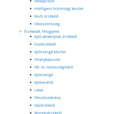
Időkapcsoló
Intelligens biztonsági készlet
Multi érzékelő
Okosszemüveg
Érzékelők, Felügyelet
Ajtó-ablaknyitás érzékelő
Füstérzékelő
Ajtócsengő készlet
Villanykapcsoló
Hő- és nedvességmérő
Ajtócsengő
Ajtóvezérlő
Lakat
Páncélszekrény
Gázérzékelő
Mozgásérzékelő