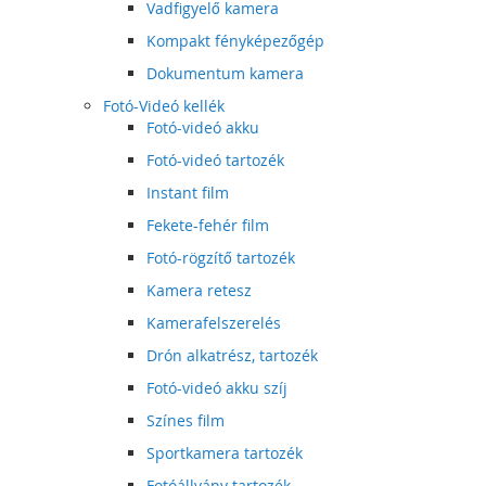
Vadfigyelő kamera
Kompakt fényképezőgép
Dokumentum kamera
Fotó-Videó kellék
Fotó-videó akku
Fotó-videó tartozék
Instant film
Fekete-fehér film
Fotó-rögzítő tartozék
Kamera retesz
Kamerafelszerelés
Drón alkatrész, tartozék
Fotó-videó akku szíj
Színes film
Sportkamera tartozék
Fotóállvány tartozék