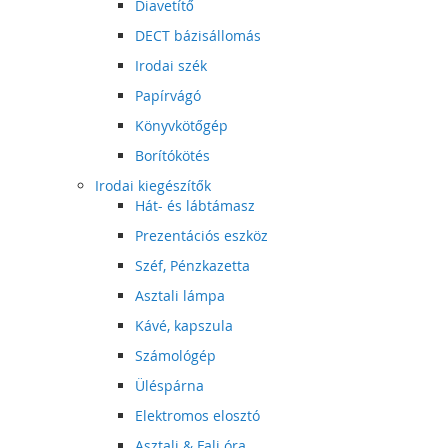
Diavetítő
DECT bázisállomás
Irodai szék
Papírvágó
Könyvkötőgép
Borítókötés
Irodai kiegészítők
Hát- és lábtámasz
Prezentációs eszköz
Széf, Pénzkazetta
Asztali lámpa
Kávé, kapszula
Számológép
Üléspárna
Elektromos elosztó
Asztali & Fali óra