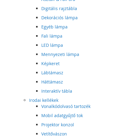
Digitális rajztábla
Dekorációs lámpa
Egyéb lámpa
Fali lámpa
LED lámpa
Mennyezeti lámpa
Képkeret
Lábtámasz
Háttámasz
Interaktív tábla
Irodai kellékek
Vonalkódolvasó tartozék
Mobil adatgyűjtő tok
Projektor konzol
Vetítővászon