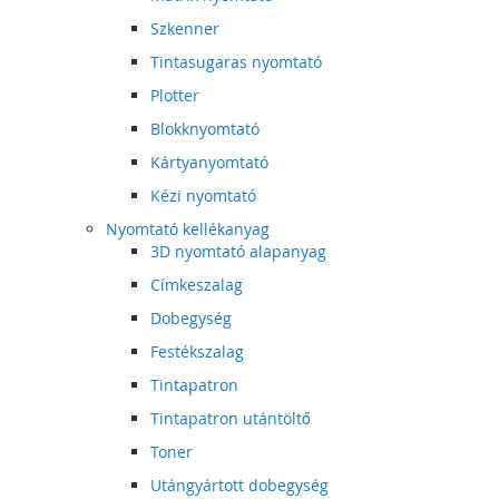
Szkenner
Tintasugaras nyomtató
Plotter
Blokknyomtató
Kártyanyomtató
Kézi nyomtató
Nyomtató kellékanyag
3D nyomtató alapanyag
Címkeszalag
Dobegység
Festékszalag
Tintapatron
Tintapatron utántöltő
Toner
Utángyártott dobegység