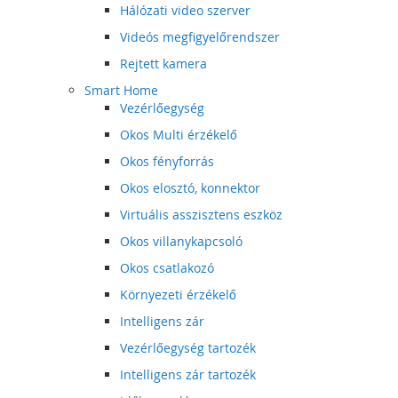
Hálózati video szerver
Videós megfigyelőrendszer
Rejtett kamera
Smart Home
Vezérlőegység
Okos Multi érzékelő
Okos fényforrás
Okos elosztó, konnektor
Virtuális asszisztens eszköz
Okos villanykapcsoló
Okos csatlakozó
Környezeti érzékelő
Intelligens zár
Vezérlőegység tartozék
Intelligens zár tartozék