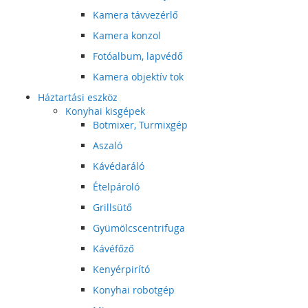
Kamera távvezérlő
Kamera konzol
Fotóalbum, lapvédő
Kamera objektív tok
Háztartási eszköz
Konyhai kisgépek
Botmixer, Turmixgép
Aszaló
Kávédaráló
Ételpároló
Grillsütő
Gyümölcscentrifuga
Kávéfőző
Kenyérpirító
Konyhai robotgép