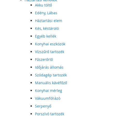
Akku töltő
Edény, Lábas
Háztartási elem
Kés, késtároló
Egyéb kellék
Konyhai eszközök
Vízszűrő tartozék
Fűszerőrlő
Időjárás állomás
Szódagép tartozék
Manuális kávéfőző
Konyhai mérleg
Vákuumfóliázó
Serpenyő
Porszívó tartozék