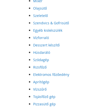
Mixer
Olajsütő
Szeletelő
Szendvics & Gofrisütő
Egyéb kiskészülék
Vízforraló
Desszert készítő
Húsdaráló
Szódagép
Rizsfőző
Elektromos főzőedény
Aprítógép
Vízszűrő
Tojásfőző gép
Pizzasütő gép