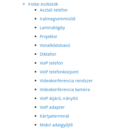
Irodai eszközök
Asztali telefon
Iratmegsemmisítő
Laminálógép
Projektor
Vonalkódolvasó
Diktafon
VoIP telefon
VoIP telefonközpont
Videokonferencia rendszer
Videokonferencia kamera
VoIP átjáró, irányító
VoIP adapter
Kártyaterminál
Mobil adatgyűjtő