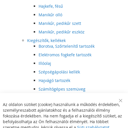
Hajkefe, fésű
Manikűr olló
Manikűr, pedikűr szett
Manikűr, pedikűr eszköz
Kiegészítők, kellékek
Borotva, Szőrtelenítő tartozék
Elektromos fogkefe tartozék
Illóolaj
Szépségápolási kellék
Hajvágó tartozék
Számítógépes szemüveg
Egészségápolási kellék
Az oldalon sütiket (cookie) használunk a működés érdekében,
Hajvágó kiegészítő
Clo
személyreszabott ajánlatokhoz és a felhasználói élmény
Coo
Szórakoztató elektronika
Bar
fokozása érdekében. Ha nem fogadja el a kiegészítő sütiket, az
Multimédia
befolyásolhatja az Ön felhasználói élményét. Ha többet
DVD, BluRay lejátszó
szeretne megtudni, kérjük olvassa el a
Süti szabályzatot