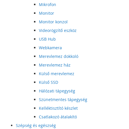
Mikrofon
Monitor
Monitor konzol
Videorögzítő eszköz
USB Hub
Webkamera
Merevlemez dokkoló
Merevlemez ház
Külső merevlemez
Külső SSD
Hálózati tápegység
Szünetmentes tápegység
Kelléktisztító készlet
Csatlakozó átalakító
Szépség és egészség