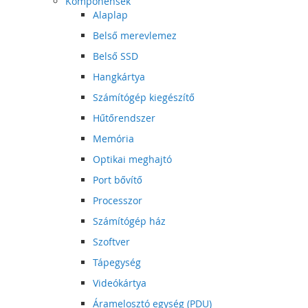
Komponensek
Alaplap
Belső merevlemez
Belső SSD
Hangkártya
Számítógép kiegészítő
Hűtőrendszer
Memória
Optikai meghajtó
Port bővítő
Processzor
Számítógép ház
Szoftver
Tápegység
Videókártya
Áramelosztó egység (PDU)