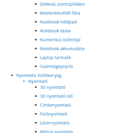
Dokkoló, portreplikátor
Betekintésvédő fólia
Notebook hűtőpad
Notebook táska
Numerikus billentyű
Notebook akkumulátor
Laptop tartozék
Számitógéptartó
Nyomtató, Kellékanyag
Nyomtató
3D nyomtató
3D nyomtató toll
Címkenyomtató
Fotónyomtató
Lézernyomtató
Mátrix nyomtató