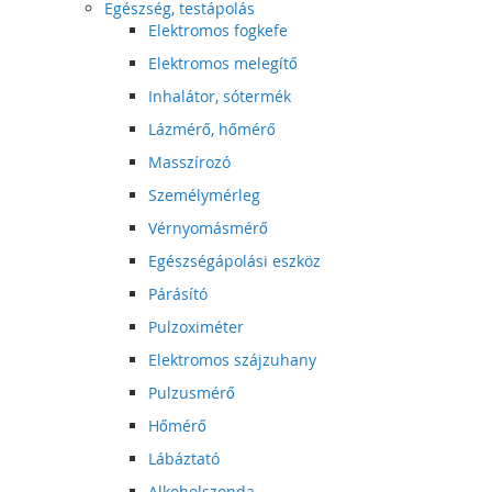
Egészség, testápolás
Elektromos fogkefe
Elektromos melegítő
Inhalátor, sótermék
Lázmérő, hőmérő
Masszírozó
Személymérleg
Vérnyomásmérő
Egészségápolási eszköz
Párásító
Pulzoximéter
Elektromos szájzuhany
Pulzusmérő
Hőmérő
Lábáztató
Alkoholszonda