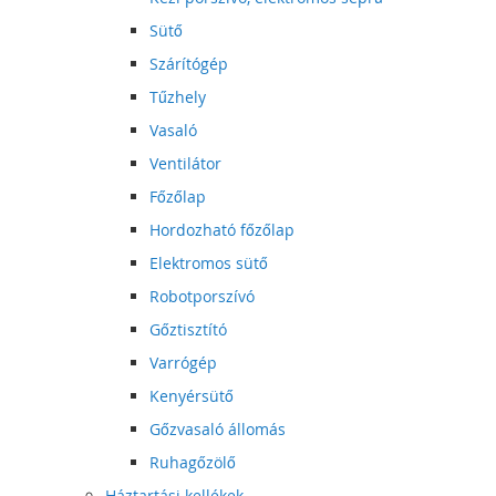
Sütő
Szárítógép
Tűzhely
Vasaló
Ventilátor
Főzőlap
Hordozható főzőlap
Elektromos sütő
Robotporszívó
Gőztisztító
Varrógép
Kenyérsütő
Gőzvasaló állomás
Ruhagőzölő
Háztartási kellékek