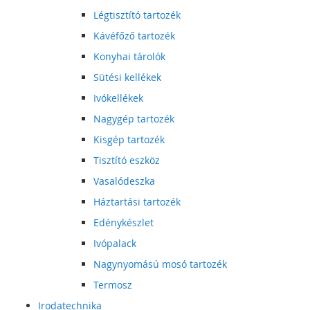
Légtisztító tartozék
Kávéfőző tartozék
Konyhai tárolók
Sütési kellékek
Ivókellékek
Nagygép tartozék
Kisgép tartozék
Tisztító eszköz
Vasalódeszka
Háztartási tartozék
Edénykészlet
Ivópalack
Nagynyomású mosó tartozék
Termosz
Irodatechnika