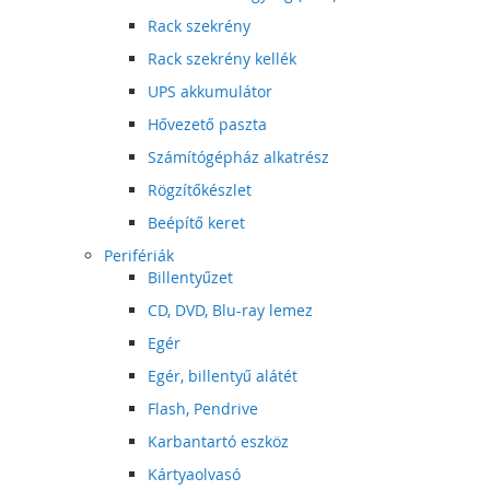
Rack szekrény
Rack szekrény kellék
UPS akkumulátor
Hővezető paszta
Számítógépház alkatrész
Rögzítőkészlet
Beépítő keret
Perifériák
Billentyűzet
CD, DVD, Blu-ray lemez
Egér
Egér, billentyű alátét
Flash, Pendrive
Karbantartó eszköz
Kártyaolvasó