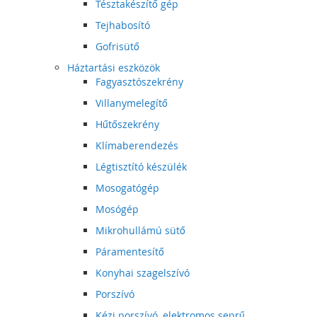
Tésztakészítő gép
Tejhabosító
Gofrisütő
Háztartási eszközök
Fagyasztószekrény
Villanymelegítő
Hűtőszekrény
Klímaberendezés
Légtisztító készülék
Mosogatógép
Mosógép
Mikrohullámú sütő
Páramentesítő
Konyhai szagelszívó
Porszívó
Kézi porszívó, elektromos seprű