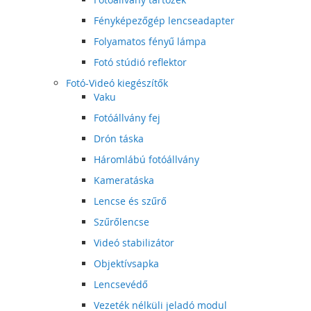
Fényképezőgép lencseadapter
Folyamatos fényű lámpa
Fotó stúdió reflektor
Fotó-Videó kiegészítők
Vaku
Fotóállvány fej
Drón táska
Háromlábú fotóállvány
Kameratáska
Lencse és szűrő
Szűrőlencse
Videó stabilizátor
Objektívsapka
Lencsevédő
Vezeték nélküli jeladó modul