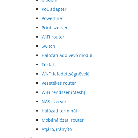
PoE adapter
Powerline
Print szerver
WiFi router
Switch
Hálózati adó-vevő modul
Tűzfal
Wi-Fi lefedettségnövelő
Vezetékes router
WiFi rendszer (Mesh)
NAS szerver
Hálózati terminál
Mobilhálózati router
Átjáró, irányító