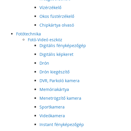
Vízérzékelő
Okos füstérzékelő
Chipkártya olvasó
Fotótechnika
Fotó-Videó eszköz
Digitális fényképezőgép
Digitális képkeret
Drón
Drón kiegészítő
DVR, Parkoló kamera
Memóriakártya
Menetrögzítő kamera
Sportkamera
Videókamera
Instant fényképezőgép