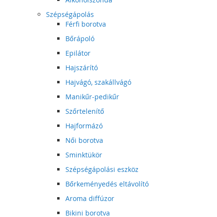
Szépségápolás
Férfi borotva
Bőrápoló
Epilátor
Hajszárító
Hajvágó, szakállvágó
Manikűr-pedikűr
Szőrtelenítő
Hajformázó
Női borotva
Sminktükör
Szépségápolási eszköz
Bőrkeményedés eltávolító
Aroma diffúzor
Bikini borotva