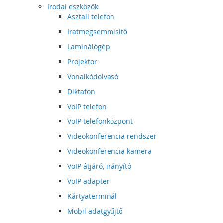
Irodai eszközök
Asztali telefon
Iratmegsemmisítő
Laminálógép
Projektor
Vonalkódolvasó
Diktafon
VoIP telefon
VoIP telefonközpont
Videokonferencia rendszer
Videokonferencia kamera
VoIP átjáró, irányító
VoIP adapter
Kártyaterminál
Mobil adatgyűjtő