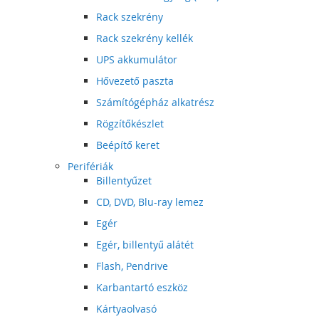
Rack szekrény
Rack szekrény kellék
UPS akkumulátor
Hővezető paszta
Számítógépház alkatrész
Rögzítőkészlet
Beépítő keret
Perifériák
Billentyűzet
CD, DVD, Blu-ray lemez
Egér
Egér, billentyű alátét
Flash, Pendrive
Karbantartó eszköz
Kártyaolvasó