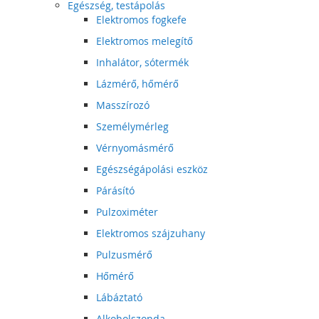
Egészség, testápolás
Elektromos fogkefe
Elektromos melegítő
Inhalátor, sótermék
Lázmérő, hőmérő
Masszírozó
Személymérleg
Vérnyomásmérő
Egészségápolási eszköz
Párásító
Pulzoximéter
Elektromos szájzuhany
Pulzusmérő
Hőmérő
Lábáztató
Alkoholszonda