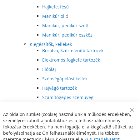
Hajkefe, fésű
Manikűr olló
Manikűr, pedikűr szett
Manikűr, pedikűr eszköz
Kiegészítők, kellékek
Borotva, Szőrtelenítő tartozék
Elektromos fogkefe tartozék
Illóolaj
Szépségápolási kellék
Hajvágó tartozék
Számítógépes szemüveg
Egészségápolási kellék
Az oldalon sütiket (cookie) használunk a működés érdekében,
Hajvágó kiegészítő
Clo
személyreszabott ajánlatokhoz és a felhasználói élmény
Coo
Szórakoztató elektronika
Bar
fokozása érdekében. Ha nem fogadja el a kiegészítő sütiket, az
Multimédia
befolyásolhatja az Ön felhasználói élményét. Ha többet
DVD, BluRay lejátszó
szeretne megtudni, kérjük olvassa el a
Süti szabályzatot