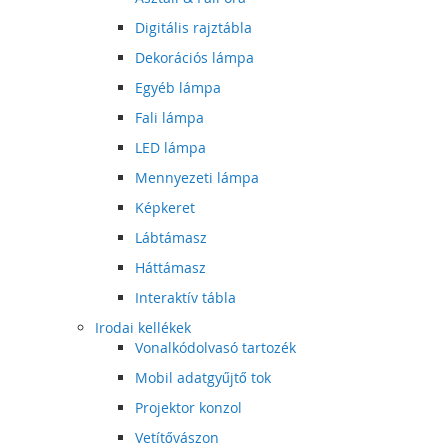
Digitális rajztábla
Dekorációs lámpa
Egyéb lámpa
Fali lámpa
LED lámpa
Mennyezeti lámpa
Képkeret
Lábtámasz
Háttámasz
Interaktív tábla
Irodai kellékek
Vonalkódolvasó tartozék
Mobil adatgyűjtő tok
Projektor konzol
Vetítővászon