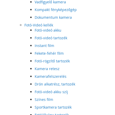
Vadfigyelő kamera
Kompakt fényképezőgép
Dokumentum kamera
Fotó-Videó kellék
Fotó-videó akku
Fotó-videó tartozék
Instant film
Fekete-fehér film
Fotó-rögzítő tartozék
Kamera retesz
Kamerafelszerelés
Drón alkatrész, tartozék
Fotó-videó akku szíj
Színes film
Sportkamera tartozék
Fotóállvány tartozék