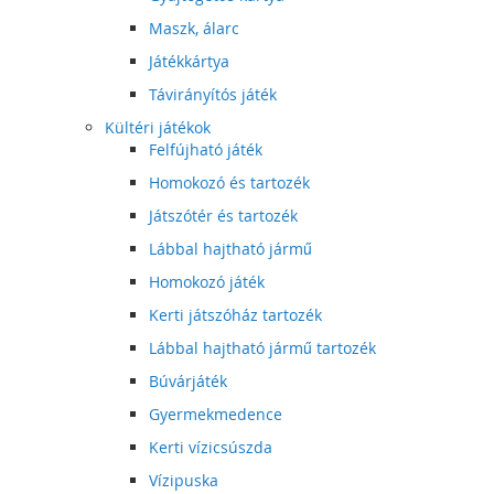
Maszk, álarc
Játékkártya
Távirányítós játék
Kültéri játékok
Felfújható játék
Homokozó és tartozék
Játszótér és tartozék
Lábbal hajtható jármű
Homokozó játék
Kerti játszóház tartozék
Lábbal hajtható jármű tartozék
Búvárjáték
Gyermekmedence
Kerti vízicsúszda
Vízipuska