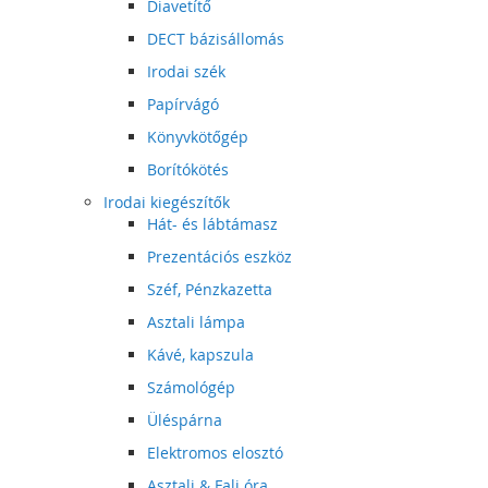
Diavetítő
DECT bázisállomás
Irodai szék
Papírvágó
Könyvkötőgép
Borítókötés
Irodai kiegészítők
Hát- és lábtámasz
Prezentációs eszköz
Széf, Pénzkazetta
Asztali lámpa
Kávé, kapszula
Számológép
Üléspárna
Elektromos elosztó
Asztali & Fali óra