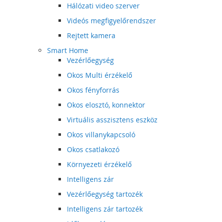
Hálózati video szerver
Videós megfigyelőrendszer
Rejtett kamera
Smart Home
Vezérlőegység
Okos Multi érzékelő
Okos fényforrás
Okos elosztó, konnektor
Virtuális asszisztens eszköz
Okos villanykapcsoló
Okos csatlakozó
Környezeti érzékelő
Intelligens zár
Vezérlőegység tartozék
Intelligens zár tartozék