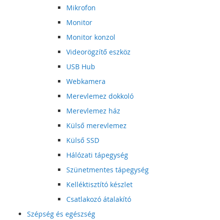
Mikrofon
Monitor
Monitor konzol
Videorögzítő eszköz
USB Hub
Webkamera
Merevlemez dokkoló
Merevlemez ház
Külső merevlemez
Külső SSD
Hálózati tápegység
Szünetmentes tápegység
Kelléktisztító készlet
Csatlakozó átalakító
Szépség és egészség