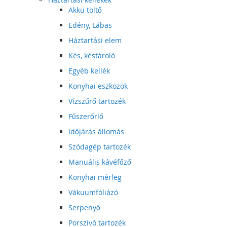
Akku töltő
Edény, Lábas
Háztartási elem
Kés, késtároló
Egyéb kellék
Konyhai eszközök
Vízszűrő tartozék
Fűszerőrlő
Időjárás állomás
Szódagép tartozék
Manuális kávéfőző
Konyhai mérleg
Vákuumfóliázó
Serpenyő
Porszívó tartozék