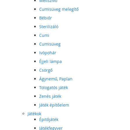
Mellszívó
Cumisüveg melegítő
Bébiőr
Sterilizáló
Cumi
Cumisüveg
Ivópohár
Éjjeli lámpa
Csörgő
Ágynemű, Paplan
Tologatós játék
Zenés játék
Játék építőelem
Játékok
Épitőjáték
Játékfegyver