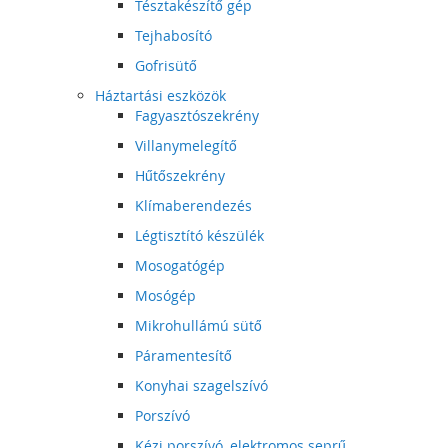
Tésztakészítő gép
Tejhabosító
Gofrisütő
Háztartási eszközök
Fagyasztószekrény
Villanymelegítő
Hűtőszekrény
Klímaberendezés
Légtisztító készülék
Mosogatógép
Mosógép
Mikrohullámú sütő
Páramentesítő
Konyhai szagelszívó
Porszívó
Kézi porszívó, elektromos seprű