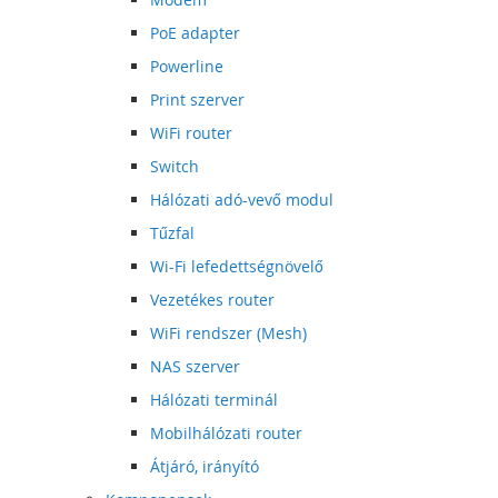
PoE adapter
Powerline
Print szerver
WiFi router
Switch
Hálózati adó-vevő modul
Tűzfal
Wi-Fi lefedettségnövelő
Vezetékes router
WiFi rendszer (Mesh)
NAS szerver
Hálózati terminál
Mobilhálózati router
Átjáró, irányító