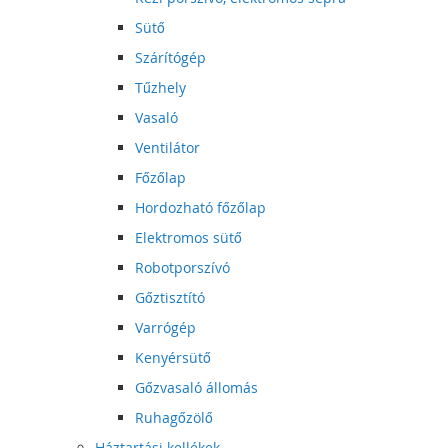
Sütő
Szárítógép
Tűzhely
Vasaló
Ventilátor
Főzőlap
Hordozható főzőlap
Elektromos sütő
Robotporszívó
Gőztisztító
Varrógép
Kenyérsütő
Gőzvasaló állomás
Ruhagőzölő
Háztartási kellékek