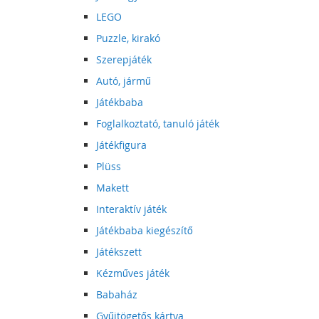
LEGO
Puzzle, kirakó
Szerepjáték
Autó, jármű
Játékbaba
Foglalkoztató, tanuló játék
Játékfigura
Plüss
Makett
Interaktív játék
Játékbaba kiegészítő
Játékszett
Kézműves játék
Babaház
Gyűjtögetős kártya