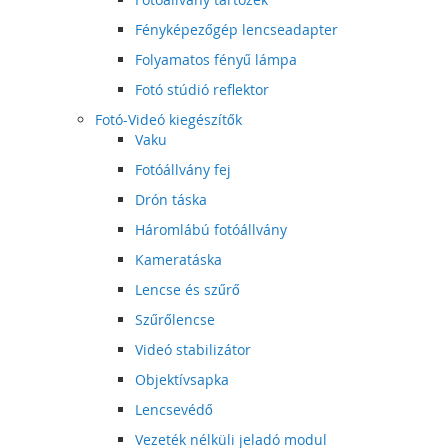
Fényképezőgép lencseadapter
Folyamatos fényű lámpa
Fotó stúdió reflektor
Fotó-Videó kiegészítők
Vaku
Fotóállvány fej
Drón táska
Háromlábú fotóállvány
Kameratáska
Lencse és szűrő
Szűrőlencse
Videó stabilizátor
Objektívsapka
Lencsevédő
Vezeték nélküli jeladó modul