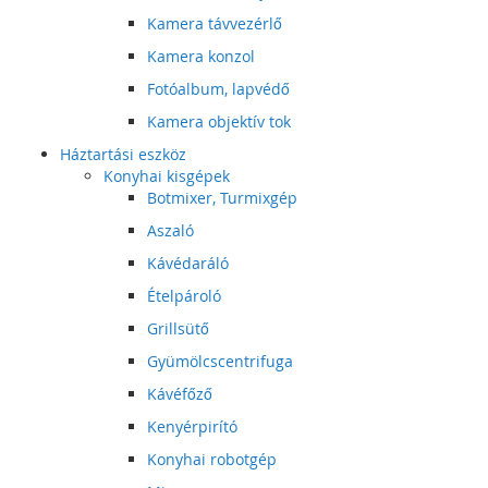
Kamera távvezérlő
Kamera konzol
Fotóalbum, lapvédő
Kamera objektív tok
Háztartási eszköz
Konyhai kisgépek
Botmixer, Turmixgép
Aszaló
Kávédaráló
Ételpároló
Grillsütő
Gyümölcscentrifuga
Kávéfőző
Kenyérpirító
Konyhai robotgép