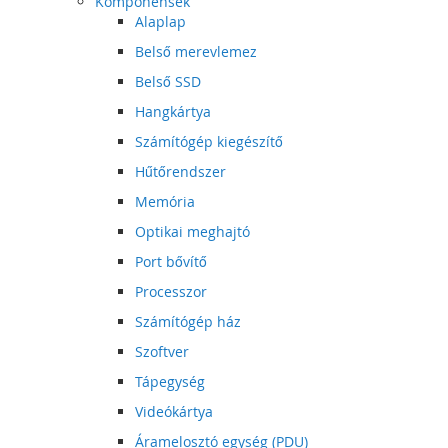
Komponensek
Alaplap
Belső merevlemez
Belső SSD
Hangkártya
Számítógép kiegészítő
Hűtőrendszer
Memória
Optikai meghajtó
Port bővítő
Processzor
Számítógép ház
Szoftver
Tápegység
Videókártya
Áramelosztó egység (PDU)