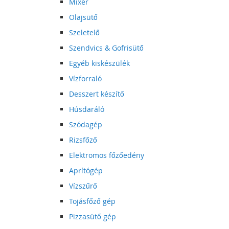
Mixer
Olajsütő
Szeletelő
Szendvics & Gofrisütő
Egyéb kiskészülék
Vízforraló
Desszert készítő
Húsdaráló
Szódagép
Rizsfőző
Elektromos főzőedény
Aprítógép
Vízszűrő
Tojásfőző gép
Pizzasütő gép