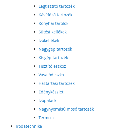
Légtisztító tartozék
Kávéfőző tartozék
Konyhai tárolók
Sütési kellékek
Ivókellékek
Nagygép tartozék
Kisgép tartozék
Tisztító eszköz
Vasalódeszka
Háztartási tartozék
Edénykészlet
Ivópalack
Nagynyomású mosó tartozék
Termosz
Irodatechnika