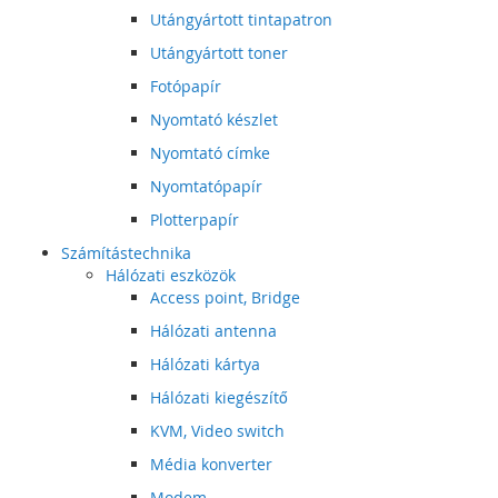
Utángyártott tintapatron
Utángyártott toner
Fotópapír
Nyomtató készlet
Nyomtató címke
Nyomtatópapír
Plotterpapír
Számítástechnika
Hálózati eszközök
Access point, Bridge
Hálózati antenna
Hálózati kártya
Hálózati kiegészítő
KVM, Video switch
Média konverter
Modem