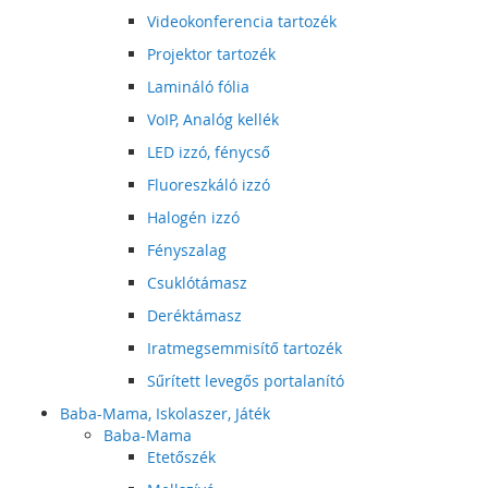
Videokonferencia tartozék
Projektor tartozék
Lamináló fólia
VoIP, Analóg kellék
LED izzó, fénycső
Fluoreszkáló izzó
Halogén izzó
Fényszalag
Csuklótámasz
Deréktámasz
Iratmegsemmisítő tartozék
Sűrített levegős portalanító
Baba-Mama, Iskolaszer, Játék
Baba-Mama
Etetőszék