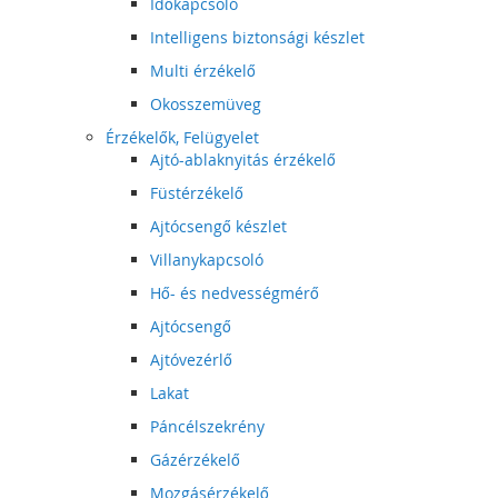
Időkapcsoló
Intelligens biztonsági készlet
Multi érzékelő
Okosszemüveg
Érzékelők, Felügyelet
Ajtó-ablaknyitás érzékelő
Füstérzékelő
Ajtócsengő készlet
Villanykapcsoló
Hő- és nedvességmérő
Ajtócsengő
Ajtóvezérlő
Lakat
Páncélszekrény
Gázérzékelő
Mozgásérzékelő