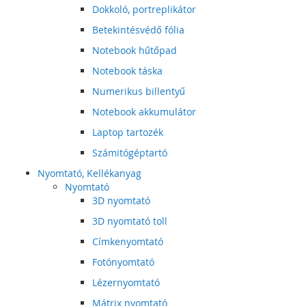
Dokkoló, portreplikátor
Betekintésvédő fólia
Notebook hűtőpad
Notebook táska
Numerikus billentyű
Notebook akkumulátor
Laptop tartozék
Számitógéptartó
Nyomtató, Kellékanyag
Nyomtató
3D nyomtató
3D nyomtató toll
Címkenyomtató
Fotónyomtató
Lézernyomtató
Mátrix nyomtató