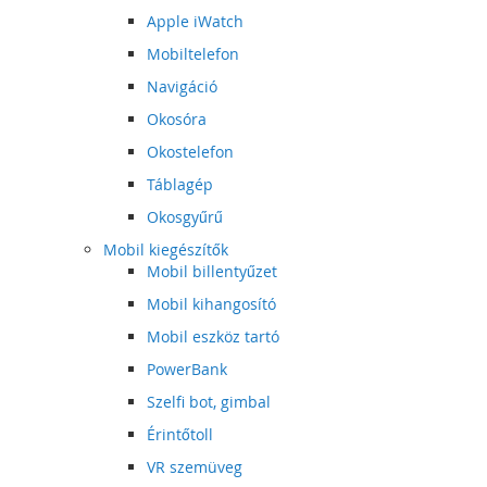
Apple iWatch
Mobiltelefon
Navigáció
Okosóra
Okostelefon
Táblagép
Okosgyűrű
Mobil kiegészítők
Mobil billentyűzet
Mobil kihangosító
Mobil eszköz tartó
PowerBank
Szelfi bot, gimbal
Érintőtoll
VR szemüveg