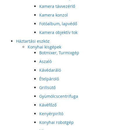
Kamera távvezérlő
Kamera konzol
Fotóalbum, lapvédő
Kamera objektív tok
Háztartási eszköz
Konyhai kisgépek
Botmixer, Turmixgép
Aszaló
Kávédaráló
Ételpároló
Grillsütő
Gyümölcscentrifuga
Kávéfőző
Kenyérpirító
Konyhai robotgép