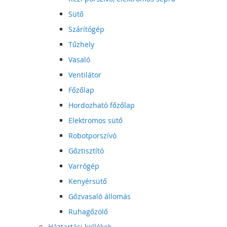
Sütő
Szárítógép
Tűzhely
Vasaló
Ventilátor
Főzőlap
Hordozható főzőlap
Elektromos sütő
Robotporszívó
Gőztisztító
Varrógép
Kenyérsütő
Gőzvasaló állomás
Ruhagőzölő
Háztartási kellékek