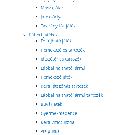
Maszk, álarc
Játékkártya
Távirányítós játék
Kültéri játékok
Felfújható játék
Homokozó és tartozék
Játszótér és tartozék
Lábbal hajtható jármű
Homokozó játék
Kerti játszóház tartozék
Lábbal hajtható jármű tartozék
Búvárjáték
Gyermekmedence
Kerti vízicsúszda
Vízipuska