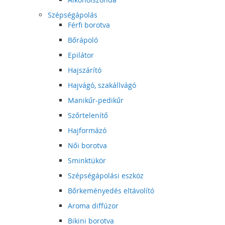
Szépségápolás
Férfi borotva
Bőrápoló
Epilátor
Hajszárító
Hajvágó, szakállvágó
Manikűr-pedikűr
Szőrtelenítő
Hajformázó
Női borotva
Sminktükör
Szépségápolási eszköz
Bőrkeményedés eltávolító
Aroma diffúzor
Bikini borotva