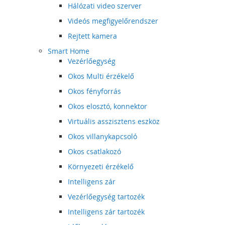
Hálózati video szerver
Videós megfigyelőrendszer
Rejtett kamera
Smart Home
Vezérlőegység
Okos Multi érzékelő
Okos fényforrás
Okos elosztó, konnektor
Virtuális asszisztens eszköz
Okos villanykapcsoló
Okos csatlakozó
Környezeti érzékelő
Intelligens zár
Vezérlőegység tartozék
Intelligens zár tartozék