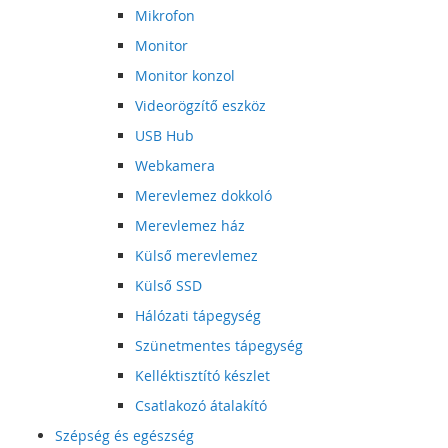
Mikrofon
Monitor
Monitor konzol
Videorögzítő eszköz
USB Hub
Webkamera
Merevlemez dokkoló
Merevlemez ház
Külső merevlemez
Külső SSD
Hálózati tápegység
Szünetmentes tápegység
Kelléktisztító készlet
Csatlakozó átalakító
Szépség és egészség