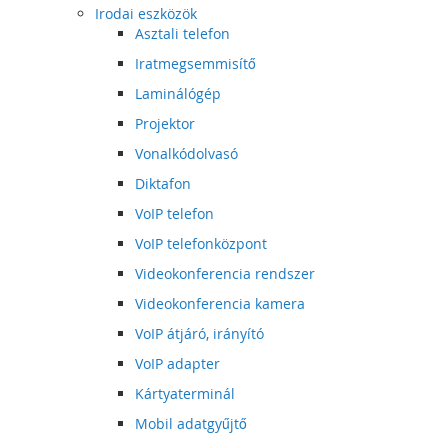
Irodai eszközök
Asztali telefon
Iratmegsemmisítő
Laminálógép
Projektor
Vonalkódolvasó
Diktafon
VoIP telefon
VoIP telefonközpont
Videokonferencia rendszer
Videokonferencia kamera
VoIP átjáró, irányító
VoIP adapter
Kártyaterminál
Mobil adatgyűjtő