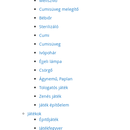
Mellszívó
Cumisüveg melegítő
Bébiőr
Sterilizáló
Cumi
Cumisüveg
Ivópohár
Éjjeli lámpa
Csörgő
Ágynemű, Paplan
Tologatós játék
Zenés játék
Játék építőelem
Játékok
Épitőjáték
Játékfegyver