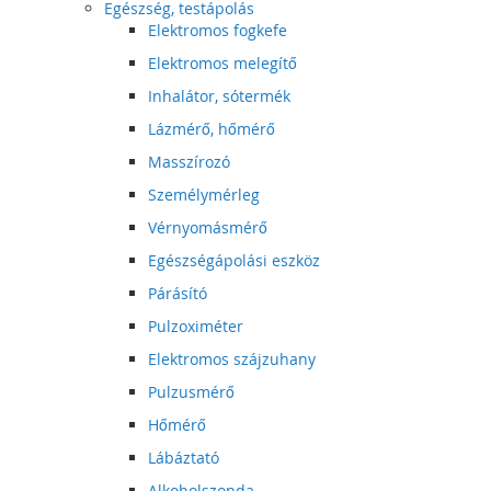
Egészség, testápolás
Elektromos fogkefe
Elektromos melegítő
Inhalátor, sótermék
Lázmérő, hőmérő
Masszírozó
Személymérleg
Vérnyomásmérő
Egészségápolási eszköz
Párásító
Pulzoximéter
Elektromos szájzuhany
Pulzusmérő
Hőmérő
Lábáztató
Alkoholszonda