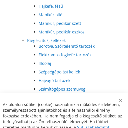
Hajkefe, fésű
Manikűr olló
Manikűr, pedikűr szett
Manikűr, pedikűr eszköz
Kiegészítők, kellékek
Borotva, Szőrtelenítő tartozék
Elektromos fogkefe tartozék
Illóolaj
Szépségápolási kellék
Hajvágó tartozék
Számítógépes szemüveg
Egészségápolási kellék
Az oldalon sütiket (cookie) használunk a működés érdekében,
Hajvágó kiegészítő
Clo
személyreszabott ajánlatokhoz és a felhasználói élmény
Coo
Szórakoztató elektronika
Bar
fokozása érdekében. Ha nem fogadja el a kiegészítő sütiket, az
Multimédia
befolyásolhatja az Ön felhasználói élményét. Ha többet
DVD, BluRay lejátszó
szeretne megtudni, kérjük olvassa el a
Süti szabályzatot