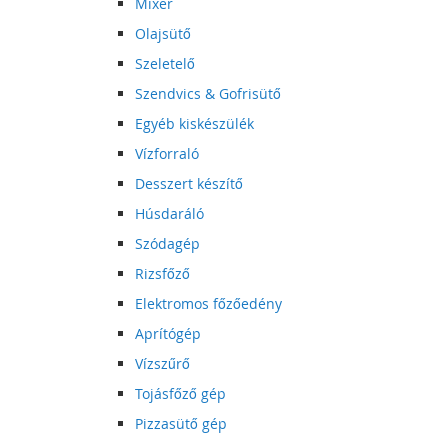
Mixer
Olajsütő
Szeletelő
Szendvics & Gofrisütő
Egyéb kiskészülék
Vízforraló
Desszert készítő
Húsdaráló
Szódagép
Rizsfőző
Elektromos főzőedény
Aprítógép
Vízszűrő
Tojásfőző gép
Pizzasütő gép