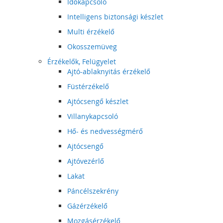
Időkapcsoló
Intelligens biztonsági készlet
Multi érzékelő
Okosszemüveg
Érzékelők, Felügyelet
Ajtó-ablaknyitás érzékelő
Füstérzékelő
Ajtócsengő készlet
Villanykapcsoló
Hő- és nedvességmérő
Ajtócsengő
Ajtóvezérlő
Lakat
Páncélszekrény
Gázérzékelő
Mozgásérzékelő