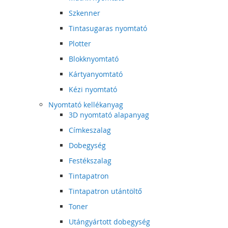
Szkenner
Tintasugaras nyomtató
Plotter
Blokknyomtató
Kártyanyomtató
Kézi nyomtató
Nyomtató kellékanyag
3D nyomtató alapanyag
Címkeszalag
Dobegység
Festékszalag
Tintapatron
Tintapatron utántöltő
Toner
Utángyártott dobegység