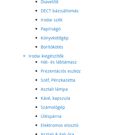
Diavetítő
DECT bázisállomás
Irodai szék
Papírvágó
Könyvkötőgép
Borítókötés
Irodai kiegészítők
Hát- és lábtámasz
Prezentációs eszköz
Széf, Pénzkazetta
Asztali lámpa
Kávé, kapszula
Számológép
Üléspárna
Elektromos elosztó
Asztali & Fali óra