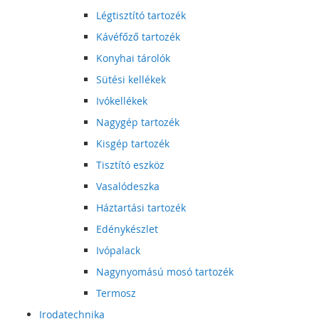
Légtisztító tartozék
Kávéfőző tartozék
Konyhai tárolók
Sütési kellékek
Ivókellékek
Nagygép tartozék
Kisgép tartozék
Tisztító eszköz
Vasalódeszka
Háztartási tartozék
Edénykészlet
Ivópalack
Nagynyomású mosó tartozék
Termosz
Irodatechnika