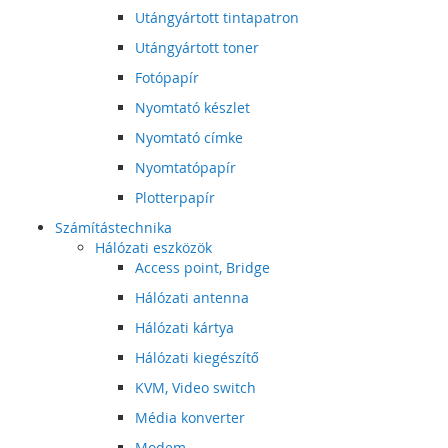
Utángyártott tintapatron
Utángyártott toner
Fotópapír
Nyomtató készlet
Nyomtató címke
Nyomtatópapír
Plotterpapír
Számítástechnika
Hálózati eszközök
Access point, Bridge
Hálózati antenna
Hálózati kártya
Hálózati kiegészítő
KVM, Video switch
Média konverter
Modem