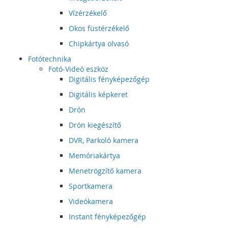
Vízérzékelő
Okos füstérzékelő
Chipkártya olvasó
Fotótechnika
Fotó-Videó eszköz
Digitális fényképezőgép
Digitális képkeret
Drón
Drón kiegészítő
DVR, Parkoló kamera
Memóriakártya
Menetrögzítő kamera
Sportkamera
Videókamera
Instant fényképezőgép