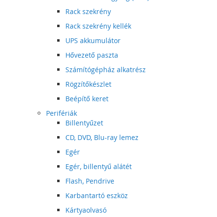
Rack szekrény
Rack szekrény kellék
UPS akkumulátor
Hővezető paszta
Számítógépház alkatrész
Rögzítőkészlet
Beépítő keret
Perifériák
Billentyűzet
CD, DVD, Blu-ray lemez
Egér
Egér, billentyű alátét
Flash, Pendrive
Karbantartó eszköz
Kártyaolvasó