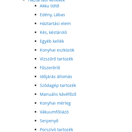
Akku töltő
Edény, Lábas
Háztartási elem
Kés, késtároló
Egyéb kellék
Konyhai eszközök
Vízszűrő tartozék
Fűszerőrlő
Időjárás állomás
Szódagép tartozék
Manuális kávéfőző
Konyhai mérleg
Vákuumfóliázó
Serpenyő
Porszívó tartozék