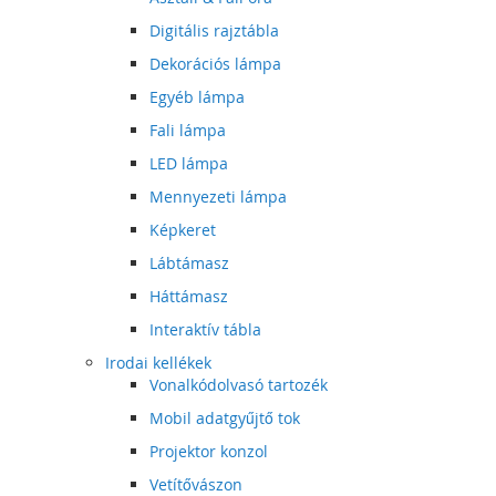
Digitális rajztábla
Dekorációs lámpa
Egyéb lámpa
Fali lámpa
LED lámpa
Mennyezeti lámpa
Képkeret
Lábtámasz
Háttámasz
Interaktív tábla
Irodai kellékek
Vonalkódolvasó tartozék
Mobil adatgyűjtő tok
Projektor konzol
Vetítővászon