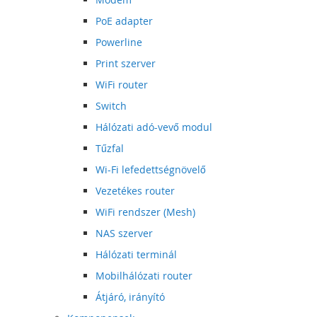
PoE adapter
Powerline
Print szerver
WiFi router
Switch
Hálózati adó-vevő modul
Tűzfal
Wi-Fi lefedettségnövelő
Vezetékes router
WiFi rendszer (Mesh)
NAS szerver
Hálózati terminál
Mobilhálózati router
Átjáró, irányító