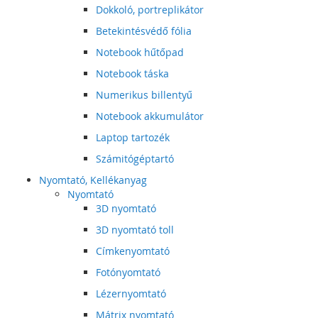
Dokkoló, portreplikátor
Betekintésvédő fólia
Notebook hűtőpad
Notebook táska
Numerikus billentyű
Notebook akkumulátor
Laptop tartozék
Számitógéptartó
Nyomtató, Kellékanyag
Nyomtató
3D nyomtató
3D nyomtató toll
Címkenyomtató
Fotónyomtató
Lézernyomtató
Mátrix nyomtató