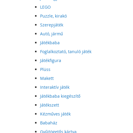
LEGO
Puzzle, kirakó
Szerepjáték
Autó, jármű
Játékbaba
Foglalkoztató, tanuló játék
Játékfigura
Plüss
Makett
Interaktív játék
Játékbaba kiegészítő
Játékszett
Kézműves játék
Babaház
Gyűjtögetős kártya