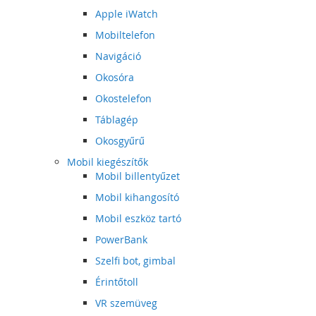
Apple iWatch
Mobiltelefon
Navigáció
Okosóra
Okostelefon
Táblagép
Okosgyűrű
Mobil kiegészítők
Mobil billentyűzet
Mobil kihangosító
Mobil eszköz tartó
PowerBank
Szelfi bot, gimbal
Érintőtoll
VR szemüveg