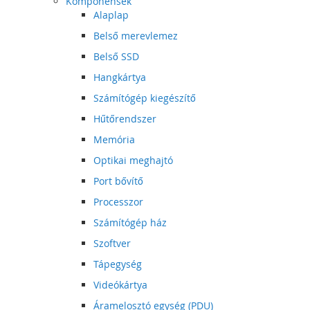
Komponensek
Alaplap
Belső merevlemez
Belső SSD
Hangkártya
Számítógép kiegészítő
Hűtőrendszer
Memória
Optikai meghajtó
Port bővítő
Processzor
Számítógép ház
Szoftver
Tápegység
Videókártya
Áramelosztó egység (PDU)