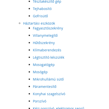
Tésztakészítő gép
Tejhabosító
Gofrisütő
Háztartási eszközök
Fagyasztószekrény
Villanymelegítő
Hűtőszekrény
Klímaberendezés
Légtisztító készülék
Mosogatógép
Mosógép
Mikrohullámú sütő
Páramentesítő
Konyhai szagelszívó
Porszívó
Kézi porszívó, elektromos seprű