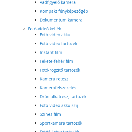
Vadfigyelő kamera
Kompakt fényképezőgép
Dokumentum kamera
Fotó-Videó kellék
Fotó-videó akku
Fotó-videó tartozék
Instant film
Fekete-fehér film
Fotó-rögzítő tartozék
Kamera retesz
Kamerafelszerelés
Drón alkatrész, tartozék
Fotó-videó akku szíj
Színes film
Sportkamera tartozék
Fotóállvány tartozék