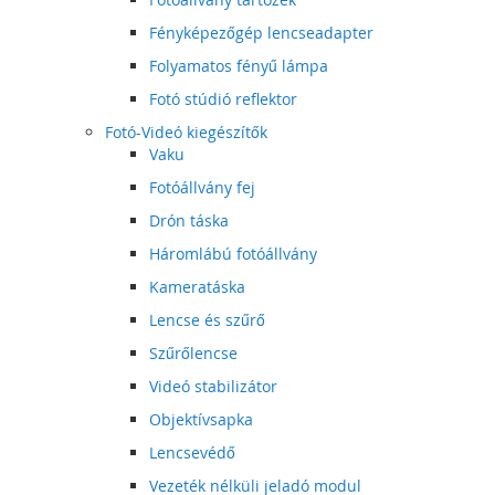
Fényképezőgép lencseadapter
Folyamatos fényű lámpa
Fotó stúdió reflektor
Fotó-Videó kiegészítők
Vaku
Fotóállvány fej
Drón táska
Háromlábú fotóállvány
Kameratáska
Lencse és szűrő
Szűrőlencse
Videó stabilizátor
Objektívsapka
Lencsevédő
Vezeték nélküli jeladó modul