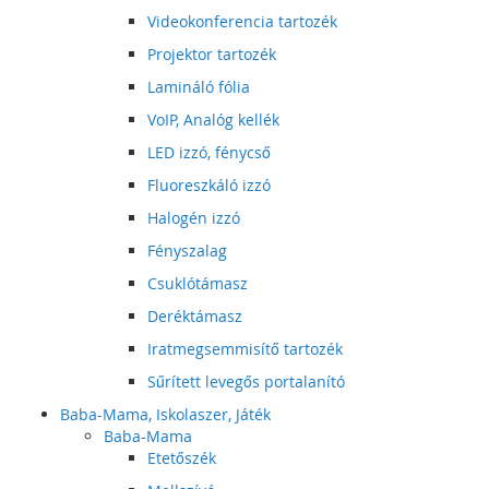
Videokonferencia tartozék
Projektor tartozék
Lamináló fólia
VoIP, Analóg kellék
LED izzó, fénycső
Fluoreszkáló izzó
Halogén izzó
Fényszalag
Csuklótámasz
Deréktámasz
Iratmegsemmisítő tartozék
Sűrített levegős portalanító
Baba-Mama, Iskolaszer, Játék
Baba-Mama
Etetőszék