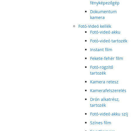
fényképezőgép
Dokumentum
kamera
Fotó-Videó kellék
Fotó-videó akku
Fotó-videó tartozék
Instant film
Fekete-fehér film
Fotó-rögzítő
tartozék
Kamera retesz
Kamerafelszerelés
Drón alkatrész,
tartozék
Fotó-videó akku szíj
Színes film