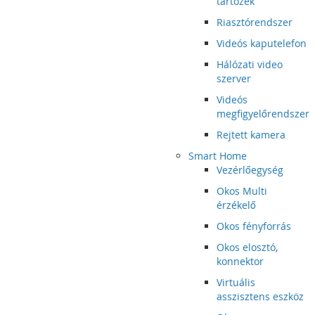
tartozék
Riasztórendszer
Videós kaputelefon
Hálózati video
szerver
Videós
megfigyelőrendszer
Rejtett kamera
Smart Home
Vezérlőegység
Okos Multi
érzékelő
Okos fényforrás
Okos elosztó,
konnektor
Virtuális
asszisztens eszköz