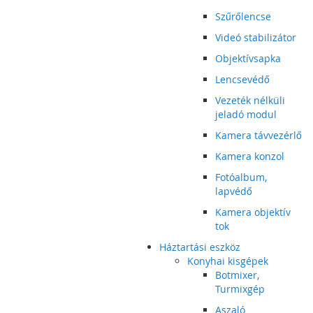
Szűrőlencse
Videó stabilizátor
Objektívsapka
Lencsevédő
Vezeték nélküli
jeladó modul
Kamera távvezérlő
Kamera konzol
Fotóalbum,
lapvédő
Kamera objektív
tok
Háztartási eszköz
Konyhai kisgépek
Botmixer,
Turmixgép
Aszaló