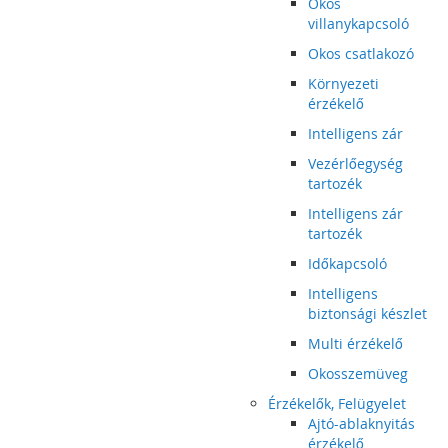
Okos
villanykapcsoló
Okos csatlakozó
Környezeti
érzékelő
Intelligens zár
Vezérlőegység
tartozék
Intelligens zár
tartozék
Időkapcsoló
Intelligens
biztonsági készlet
Multi érzékelő
Okosszemüveg
Érzékelők, Felügyelet
Ajtó-ablaknyitás
érzékelő