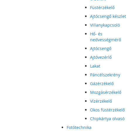
Füstérzékelő
Ajtócsengő készlet
Villanykapcsoló
Hő- és
nedvességmérő
Ajtócsengő
Ajtóvezérlő
Lakat
Páncélszekrény
Gázérzékelő
Mozgásérzékelő
Vízérzékelő
Okos füstérzékelő
Chipkártya olvasó
Fotótechnika