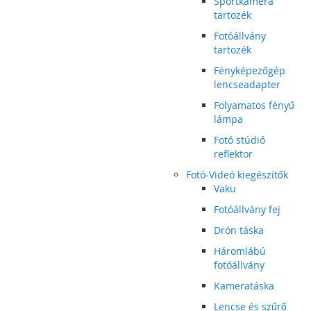
Sportkamera
tartozék
Fotóállvány
tartozék
Fényképezőgép
lencseadapter
Folyamatos fényű
lámpa
Fotó stúdió
reflektor
Fotó-Videó kiegészítők
Vaku
Fotóállvány fej
Drón táska
Háromlábú
fotóállvány
Kameratáska
Lencse és szűrő