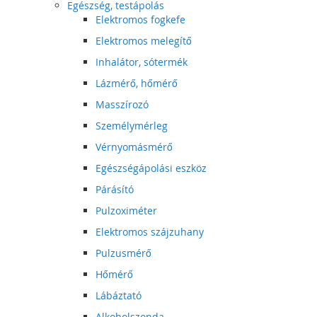
Egészség, testápolás
Elektromos fogkefe
Elektromos melegítő
Inhalátor, sótermék
Lázmérő, hőmérő
Masszírozó
Személymérleg
Vérnyomásmérő
Egészségápolási eszköz
Párásító
Pulzoximéter
Elektromos szájzuhany
Pulzusmérő
Hőmérő
Lábáztató
Alkoholszonda