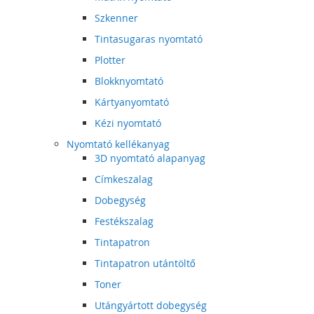
Szkenner
Tintasugaras nyomtató
Plotter
Blokknyomtató
Kártyanyomtató
Kézi nyomtató
Nyomtató kellékanyag
3D nyomtató alapanyag
Címkeszalag
Dobegység
Festékszalag
Tintapatron
Tintapatron utántöltő
Toner
Utángyártott dobegység