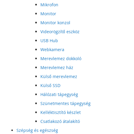
Mikrofon
Monitor
Monitor konzol
Videorögzítő eszköz
USB Hub
Webkamera
Merevlemez dokkoló
Merevlemez ház
Külső merevlemez
Külső SSD
Hálózati tápegység
Szünetmentes tápegység
Kelléktisztító készlet
Csatlakozó átalakító
Szépség és egészség