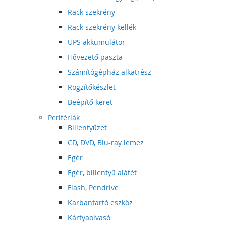
Rack szekrény
Rack szekrény kellék
UPS akkumulátor
Hővezető paszta
Számítógépház alkatrész
Rögzítőkészlet
Beépítő keret
Perifériák
Billentyűzet
CD, DVD, Blu-ray lemez
Egér
Egér, billentyű alátét
Flash, Pendrive
Karbantartó eszköz
Kártyaolvasó