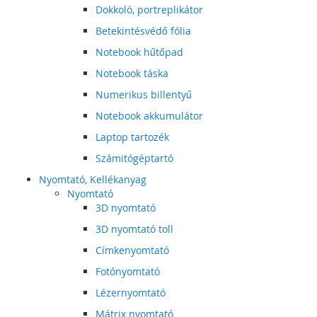
Dokkoló, portreplikátor
Betekintésvédő fólia
Notebook hűtőpad
Notebook táska
Numerikus billentyű
Notebook akkumulátor
Laptop tartozék
Számitógéptartó
Nyomtató, Kellékanyag
Nyomtató
3D nyomtató
3D nyomtató toll
Címkenyomtató
Fotónyomtató
Lézernyomtató
Mátrix nyomtató