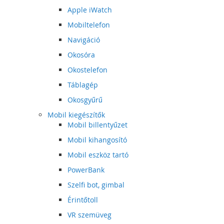
Apple iWatch
Mobiltelefon
Navigáció
Okosóra
Okostelefon
Táblagép
Okosgyűrű
Mobil kiegészítők
Mobil billentyűzet
Mobil kihangosító
Mobil eszköz tartó
PowerBank
Szelfi bot, gimbal
Érintőtoll
VR szemüveg