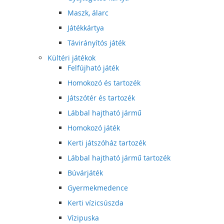
Maszk, álarc
Játékkártya
Távirányítós játék
Kültéri játékok
Felfújható játék
Homokozó és tartozék
Játszótér és tartozék
Lábbal hajtható jármű
Homokozó játék
Kerti játszóház tartozék
Lábbal hajtható jármű tartozék
Búvárjáték
Gyermekmedence
Kerti vízicsúszda
Vízipuska