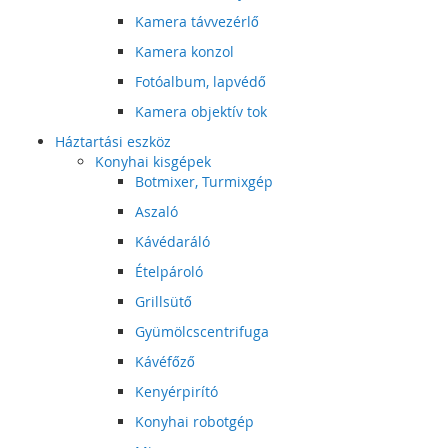
Kamera távvezérlő
Kamera konzol
Fotóalbum, lapvédő
Kamera objektív tok
Háztartási eszköz
Konyhai kisgépek
Botmixer, Turmixgép
Aszaló
Kávédaráló
Ételpároló
Grillsütő
Gyümölcscentrifuga
Kávéfőző
Kenyérpirító
Konyhai robotgép