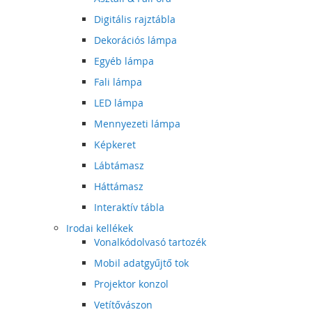
Digitális rajztábla
Dekorációs lámpa
Egyéb lámpa
Fali lámpa
LED lámpa
Mennyezeti lámpa
Képkeret
Lábtámasz
Háttámasz
Interaktív tábla
Irodai kellékek
Vonalkódolvasó tartozék
Mobil adatgyűjtő tok
Projektor konzol
Vetítővászon