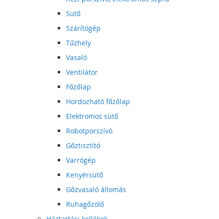
Sütő
Szárítógép
Tűzhely
Vasaló
Ventilátor
Főzőlap
Hordozható főzőlap
Elektromos sütő
Robotporszívó
Gőztisztító
Varrógép
Kenyérsütő
Gőzvasaló állomás
Ruhagőzölő
Háztartási kellékek