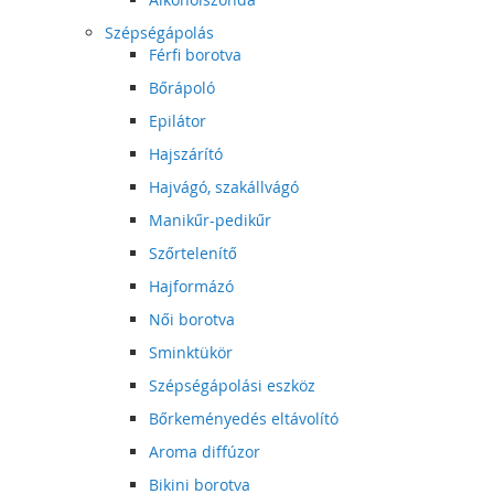
Szépségápolás
Férfi borotva
Bőrápoló
Epilátor
Hajszárító
Hajvágó, szakállvágó
Manikűr-pedikűr
Szőrtelenítő
Hajformázó
Női borotva
Sminktükör
Szépségápolási eszköz
Bőrkeményedés eltávolító
Aroma diffúzor
Bikini borotva