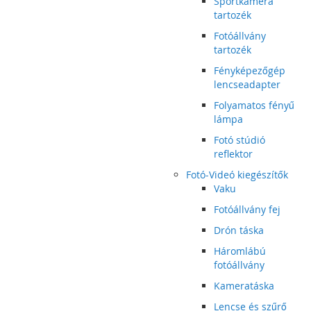
Sportkamera
tartozék
Fotóállvány
tartozék
Fényképezőgép
lencseadapter
Folyamatos fényű
lámpa
Fotó stúdió
reflektor
Fotó-Videó kiegészítők
Vaku
Fotóállvány fej
Drón táska
Háromlábú
fotóállvány
Kameratáska
Lencse és szűrő