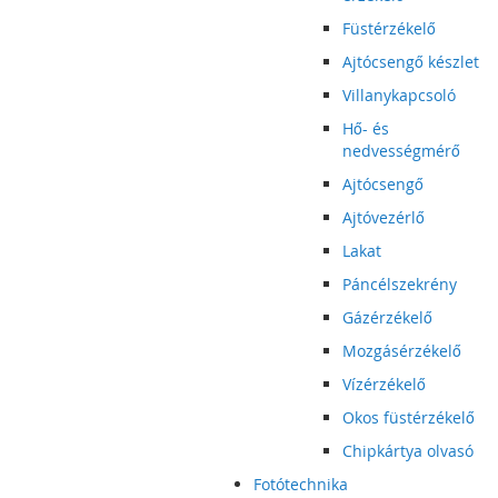
Füstérzékelő
Ajtócsengő készlet
Villanykapcsoló
Hő- és
nedvességmérő
Ajtócsengő
Ajtóvezérlő
Lakat
Páncélszekrény
Gázérzékelő
Mozgásérzékelő
Vízérzékelő
Okos füstérzékelő
Chipkártya olvasó
Fotótechnika