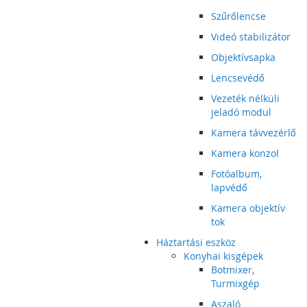
Szűrőlencse
Videó stabilizátor
Objektívsapka
Lencsevédő
Vezeték nélküli
jeladó modul
Kamera távvezérlő
Kamera konzol
Fotóalbum,
lapvédő
Kamera objektív
tok
Háztartási eszköz
Konyhai kisgépek
Botmixer,
Turmixgép
Aszaló