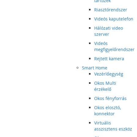
tartozék
Riasztórendszer
Videós kaputelefon
Hálózati video
szerver
Videós
megfigyelőrendszer
Rejtett kamera
Smart Home
Vezérlőegység
Okos Multi
érzékelő
Okos fényforrás
Okos elosztó,
konnektor
Virtuális
asszisztens eszköz