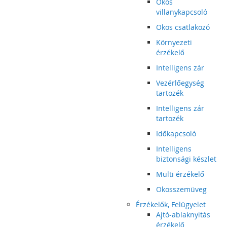
Okos
villanykapcsoló
Okos csatlakozó
Környezeti
érzékelő
Intelligens zár
Vezérlőegység
tartozék
Intelligens zár
tartozék
Időkapcsoló
Intelligens
biztonsági készlet
Multi érzékelő
Okosszemüveg
Érzékelők, Felügyelet
Ajtó-ablaknyitás
érzékelő