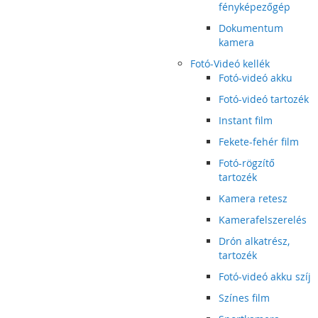
fényképezőgép
Dokumentum
kamera
Fotó-Videó kellék
Fotó-videó akku
Fotó-videó tartozék
Instant film
Fekete-fehér film
Fotó-rögzítő
tartozék
Kamera retesz
Kamerafelszerelés
Drón alkatrész,
tartozék
Fotó-videó akku szíj
Színes film