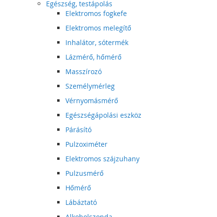
Egészség, testápolás
Elektromos fogkefe
Elektromos melegítő
Inhalátor, sótermék
Lázmérő, hőmérő
Masszírozó
Személymérleg
Vérnyomásmérő
Egészségápolási eszköz
Párásító
Pulzoximéter
Elektromos szájzuhany
Pulzusmérő
Hőmérő
Lábáztató
Alkoholszonda