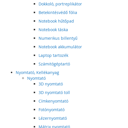
Dokkoló, portreplikátor
Betekintésvédő fólia
Notebook hűtőpad
Notebook táska
Numerikus billentyű
Notebook akkumulátor
Laptop tartozék
Számitógéptartó
Nyomtató, Kellékanyag
Nyomtató
3D nyomtató
3D nyomtató toll
Címkenyomtató
Fotónyomtató
Lézernyomtató
Mátrix nyomtató