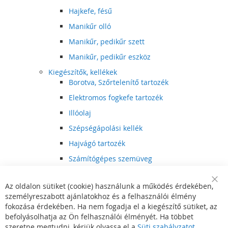
Hajkefe, fésű
Manikűr olló
Manikűr, pedikűr szett
Manikűr, pedikűr eszköz
Kiegészítők, kellékek
Borotva, Szőrtelenítő tartozék
Elektromos fogkefe tartozék
Illóolaj
Szépségápolási kellék
Hajvágó tartozék
Számítógépes szemüveg
Egészségápolási kellék
Az oldalon sütiket (cookie) használunk a működés érdekében,
Hajvágó kiegészítő
Clo
személyreszabott ajánlatokhoz és a felhasználói élmény
Coo
Szórakoztató elektronika
Bar
fokozása érdekében. Ha nem fogadja el a kiegészítő sütiket, az
Multimédia
befolyásolhatja az Ön felhasználói élményét. Ha többet
DVD, BluRay lejátszó
szeretne megtudni, kérjük olvassa el a
Süti szabályzatot