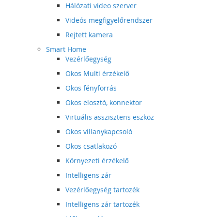
Hálózati video szerver
Videós megfigyelőrendszer
Rejtett kamera
Smart Home
Vezérlőegység
Okos Multi érzékelő
Okos fényforrás
Okos elosztó, konnektor
Virtuális asszisztens eszköz
Okos villanykapcsoló
Okos csatlakozó
Környezeti érzékelő
Intelligens zár
Vezérlőegység tartozék
Intelligens zár tartozék