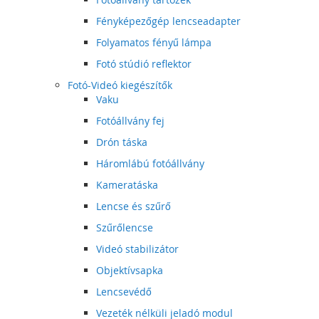
Fényképezőgép lencseadapter
Folyamatos fényű lámpa
Fotó stúdió reflektor
Fotó-Videó kiegészítők
Vaku
Fotóállvány fej
Drón táska
Háromlábú fotóállvány
Kameratáska
Lencse és szűrő
Szűrőlencse
Videó stabilizátor
Objektívsapka
Lencsevédő
Vezeték nélküli jeladó modul