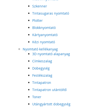
Szkenner
Tintasugaras nyomtató
Plotter
Blokknyomtató
Kártyanyomtató
Kézi nyomtató
Nyomtató kellékanyag
3D nyomtató alapanyag
Címkeszalag
Dobegység
Festékszalag
Tintapatron
Tintapatron utántöltő
Toner
Utángyártott dobegység