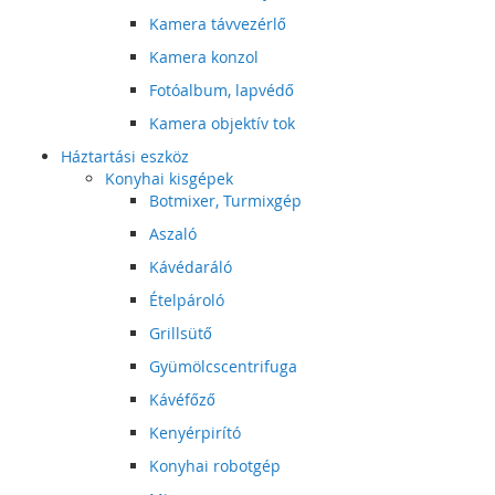
Kamera távvezérlő
Kamera konzol
Fotóalbum, lapvédő
Kamera objektív tok
Háztartási eszköz
Konyhai kisgépek
Botmixer, Turmixgép
Aszaló
Kávédaráló
Ételpároló
Grillsütő
Gyümölcscentrifuga
Kávéfőző
Kenyérpirító
Konyhai robotgép