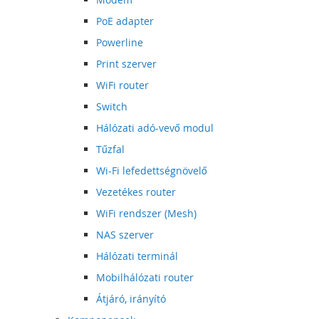
PoE adapter
Powerline
Print szerver
WiFi router
Switch
Hálózati adó-vevő modul
Tűzfal
Wi-Fi lefedettségnövelő
Vezetékes router
WiFi rendszer (Mesh)
NAS szerver
Hálózati terminál
Mobilhálózati router
Átjáró, irányító