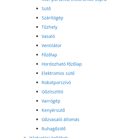
Sütő
Szárítógép
Tűzhely
Vasaló
Ventilátor
Főzőlap
Hordozható főzőlap
Elektromos sütő
Robotporszívó
Gőztisztító
Varrógép
Kenyérsütő
Gőzvasaló állomás
Ruhagőzölő
Háztartási kellékek