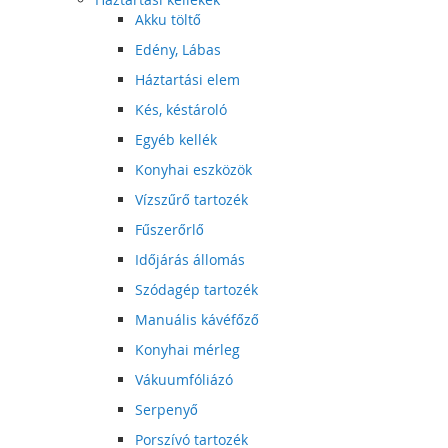
Akku töltő
Edény, Lábas
Háztartási elem
Kés, késtároló
Egyéb kellék
Konyhai eszközök
Vízszűrő tartozék
Fűszerőrlő
Időjárás állomás
Szódagép tartozék
Manuális kávéfőző
Konyhai mérleg
Vákuumfóliázó
Serpenyő
Porszívó tartozék