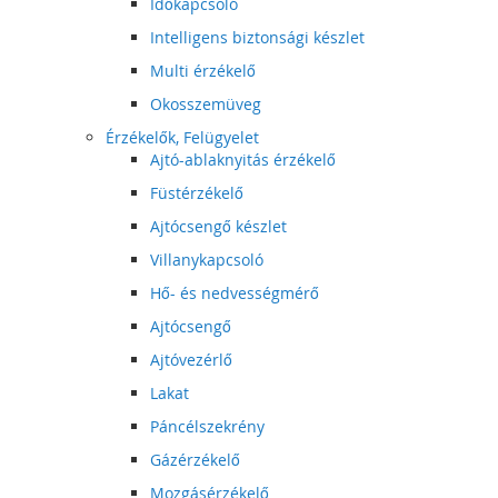
Időkapcsoló
Intelligens biztonsági készlet
Multi érzékelő
Okosszemüveg
Érzékelők, Felügyelet
Ajtó-ablaknyitás érzékelő
Füstérzékelő
Ajtócsengő készlet
Villanykapcsoló
Hő- és nedvességmérő
Ajtócsengő
Ajtóvezérlő
Lakat
Páncélszekrény
Gázérzékelő
Mozgásérzékelő