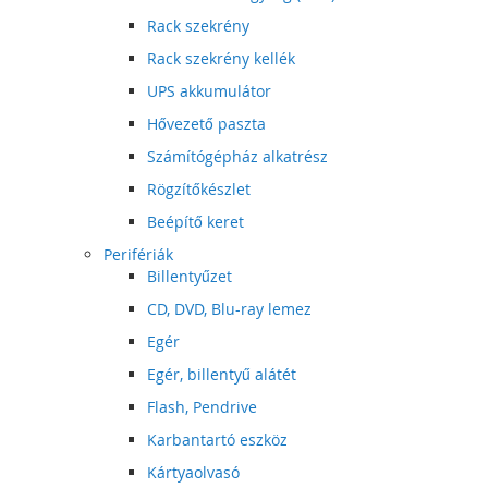
Rack szekrény
Rack szekrény kellék
UPS akkumulátor
Hővezető paszta
Számítógépház alkatrész
Rögzítőkészlet
Beépítő keret
Perifériák
Billentyűzet
CD, DVD, Blu-ray lemez
Egér
Egér, billentyű alátét
Flash, Pendrive
Karbantartó eszköz
Kártyaolvasó