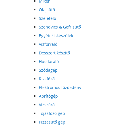
Mixer
Olajsütő
Szeletelő
Szendvics & Gofrisütő
Egyéb kiskészülék
Vízforraló
Desszert készítő
Húsdaráló
Szódagép
Rizsfőző
Elektromos főzőedény
Aprítógép
Vízszűrő
Tojásfőző gép
Pizzasütő gép