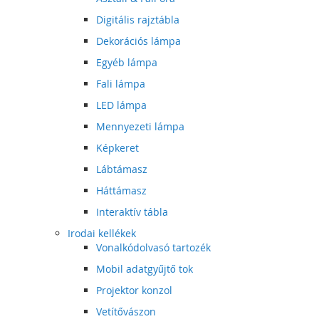
Digitális rajztábla
Dekorációs lámpa
Egyéb lámpa
Fali lámpa
LED lámpa
Mennyezeti lámpa
Képkeret
Lábtámasz
Háttámasz
Interaktív tábla
Irodai kellékek
Vonalkódolvasó tartozék
Mobil adatgyűjtő tok
Projektor konzol
Vetítővászon