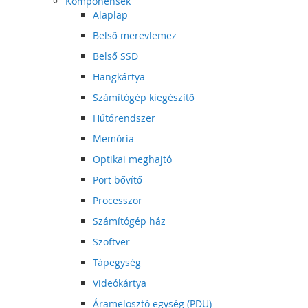
Komponensek
Alaplap
Belső merevlemez
Belső SSD
Hangkártya
Számítógép kiegészítő
Hűtőrendszer
Memória
Optikai meghajtó
Port bővítő
Processzor
Számítógép ház
Szoftver
Tápegység
Videókártya
Áramelosztó egység (PDU)