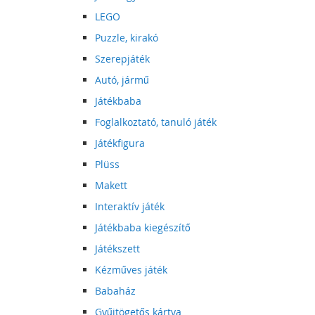
LEGO
Puzzle, kirakó
Szerepjáték
Autó, jármű
Játékbaba
Foglalkoztató, tanuló játék
Játékfigura
Plüss
Makett
Interaktív játék
Játékbaba kiegészítő
Játékszett
Kézműves játék
Babaház
Gyűjtögetős kártya