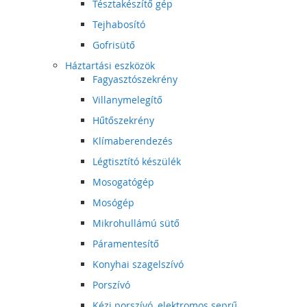
Tésztakészítő gép
Tejhabosító
Gofrisütő
Háztartási eszközök
Fagyasztószekrény
Villanymelegítő
Hűtőszekrény
Klímaberendezés
Légtisztító készülék
Mosogatógép
Mosógép
Mikrohullámú sütő
Páramentesítő
Konyhai szagelszívó
Porszívó
Kézi porszívó, elektromos seprű