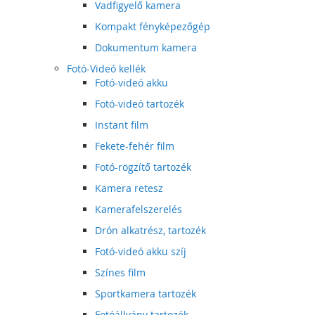
Vadfigyelő kamera
Kompakt fényképezőgép
Dokumentum kamera
Fotó-Videó kellék
Fotó-videó akku
Fotó-videó tartozék
Instant film
Fekete-fehér film
Fotó-rögzítő tartozék
Kamera retesz
Kamerafelszerelés
Drón alkatrész, tartozék
Fotó-videó akku szíj
Színes film
Sportkamera tartozék
Fotóállvány tartozék