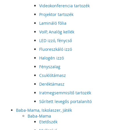
Videokonferencia tartozék
Projektor tartozék
Lamináló fólia
VoIP, Analóg kellék
LED izzó, fénycső
Fluoreszkáló izzó
Halogén izzó
Fényszalag
Csuklótámasz
Deréktámasz
Iratmegsemmisítő tartozék
Sűrített levegős portalanító
Baba-Mama, Iskolaszer, Játék
Baba-Mama
Etetőszék