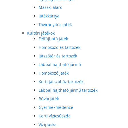
Maszk, álarc
Játékkártya
Távirányítós játék
Kültéri játékok
Felfújható játék
Homokozó és tartozék
Játszótér és tartozék
Lábbal hajtható jármű
Homokozó játék
Kerti játszóház tartozék
Lábbal hajtható jármű tartozék
Búvárjáték
Gyermekmedence
Kerti vízicsúszda
Vízipuska