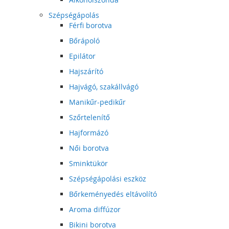
Szépségápolás
Férfi borotva
Bőrápoló
Epilátor
Hajszárító
Hajvágó, szakállvágó
Manikűr-pedikűr
Szőrtelenítő
Hajformázó
Női borotva
Sminktükör
Szépségápolási eszköz
Bőrkeményedés eltávolító
Aroma diffúzor
Bikini borotva