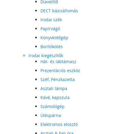
Diavetítő
DECT bázisállomás
Irodai szék
Papírvágó
Könyvkötőgép
Borítókötés
Irodai kiegészítők
Hát- és lábtámasz
Prezentációs eszköz
Széf, Pénzkazetta
Asztali lámpa
Kávé, kapszula
Számológép
Üléspárna
Elektromos elosztó
Asztali & Fali óra