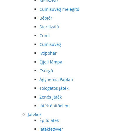
Mellszívó
Cumisüveg melegítő
Bébiőr
Sterilizáló
Cumi
Cumisüveg
Ivópohár
Éjjeli lámpa
Csörgő
Ágynemű, Paplan
Tologatós játék
Zenés játék
Játék építőelem
Játékok
Épitőjáték
Játékfegyver