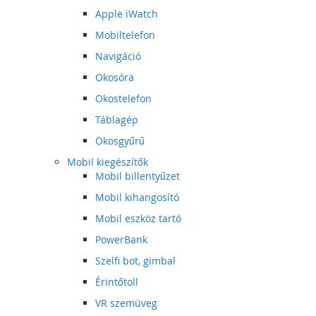
Apple iWatch
Mobiltelefon
Navigáció
Okosóra
Okostelefon
Táblagép
Okosgyűrű
Mobil kiegészítők
Mobil billentyűzet
Mobil kihangosító
Mobil eszköz tartó
PowerBank
Szelfi bot, gimbal
Érintőtoll
VR szemüveg