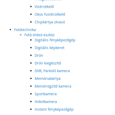
Vízérzékelő
Okos füstérzékelő
Chipkártya olvasó
Fotótechnika
Fotó-Videó eszköz
Digitális fényképezőgép
Digitális képkeret
Drón
Drón kiegészítő
DVR, Parkoló kamera
Memóriakártya
Menetrögzítő kamera
Sportkamera
Videókamera
Instant fényképezőgép