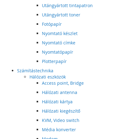
Utángyártott tintapatron
Utángyártott toner
Fotópapír
Nyomtató készlet
Nyomtató címke
Nyomtatópapír
Plotterpapír
Számítástechnika
Hálózati eszközök
Access point, Bridge
Hálózati antenna
Hálózati kártya
Hálózati kiegészítő
KVM, Video switch
Média konverter
Modem