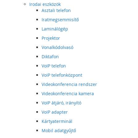
Irodai eszközök
Asztali telefon
Iratmegsemmisítő
Laminálógép
Projektor
Vonalkódolvasó
Diktafon
VoIP telefon
VoIP telefonközpont
Videokonferencia rendszer
Videokonferencia kamera
VoIP átjáró, irányító
VoIP adapter
Kártyaterminál
Mobil adatgyűjtő