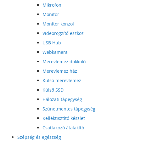
Mikrofon
Monitor
Monitor konzol
Videorögzítő eszköz
USB Hub
Webkamera
Merevlemez dokkoló
Merevlemez ház
Külső merevlemez
Külső SSD
Hálózati tápegység
Szünetmentes tápegység
Kelléktisztító készlet
Csatlakozó átalakító
Szépség és egészség