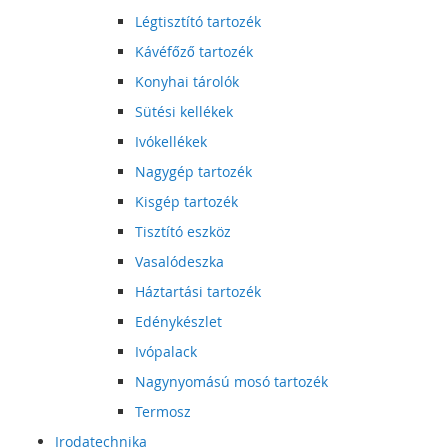
Légtisztító tartozék
Kávéfőző tartozék
Konyhai tárolók
Sütési kellékek
Ivókellékek
Nagygép tartozék
Kisgép tartozék
Tisztító eszköz
Vasalódeszka
Háztartási tartozék
Edénykészlet
Ivópalack
Nagynyomású mosó tartozék
Termosz
Irodatechnika