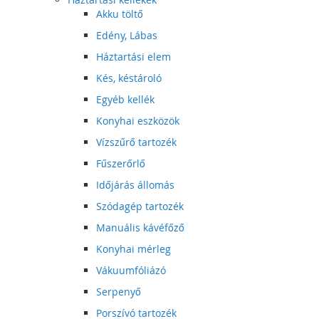
Akku töltő
Edény, Lábas
Háztartási elem
Kés, késtároló
Egyéb kellék
Konyhai eszközök
Vízszűrő tartozék
Fűszerőrlő
Időjárás állomás
Szódagép tartozék
Manuális kávéfőző
Konyhai mérleg
Vákuumfóliázó
Serpenyő
Porszívó tartozék