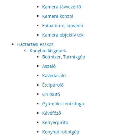
Kamera távvezérlő
Kamera konzol
Fotóalbum, lapvédő
Kamera objektív tok
Háztartási eszköz
Konyhai kisgépek
Botmixer, Turmixgép
Aszaló
Kávédaráló
Ételpároló
Grillsütő
Gyümölcscentrifuga
Kávéfőző
Kenyérpirító
Konyhai robotgép