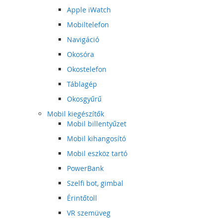
Apple iWatch
Mobiltelefon
Navigáció
Okosóra
Okostelefon
Táblagép
Okosgyűrű
Mobil kiegészítők
Mobil billentyűzet
Mobil kihangosító
Mobil eszköz tartó
PowerBank
Szelfi bot, gimbal
Érintőtoll
VR szemüveg