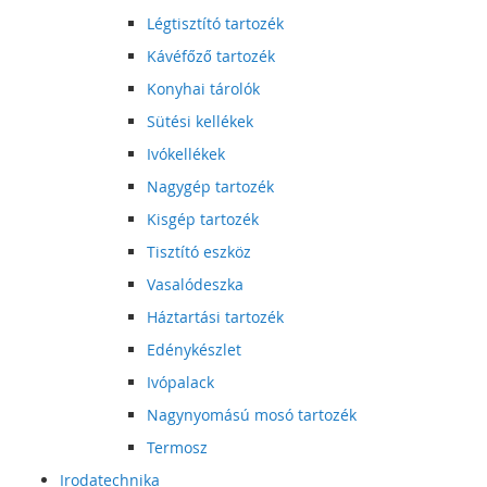
Légtisztító tartozék
Kávéfőző tartozék
Konyhai tárolók
Sütési kellékek
Ivókellékek
Nagygép tartozék
Kisgép tartozék
Tisztító eszköz
Vasalódeszka
Háztartási tartozék
Edénykészlet
Ivópalack
Nagynyomású mosó tartozék
Termosz
Irodatechnika