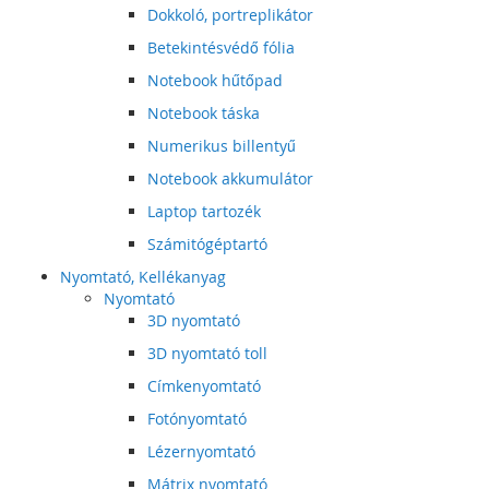
Dokkoló, portreplikátor
Betekintésvédő fólia
Notebook hűtőpad
Notebook táska
Numerikus billentyű
Notebook akkumulátor
Laptop tartozék
Számitógéptartó
Nyomtató, Kellékanyag
Nyomtató
3D nyomtató
3D nyomtató toll
Címkenyomtató
Fotónyomtató
Lézernyomtató
Mátrix nyomtató