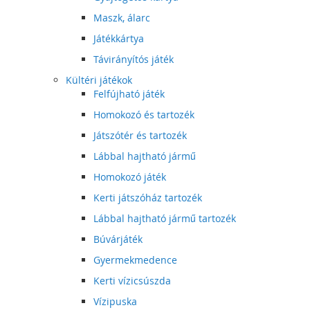
Maszk, álarc
Játékkártya
Távirányítós játék
Kültéri játékok
Felfújható játék
Homokozó és tartozék
Játszótér és tartozék
Lábbal hajtható jármű
Homokozó játék
Kerti játszóház tartozék
Lábbal hajtható jármű tartozék
Búvárjáték
Gyermekmedence
Kerti vízicsúszda
Vízipuska