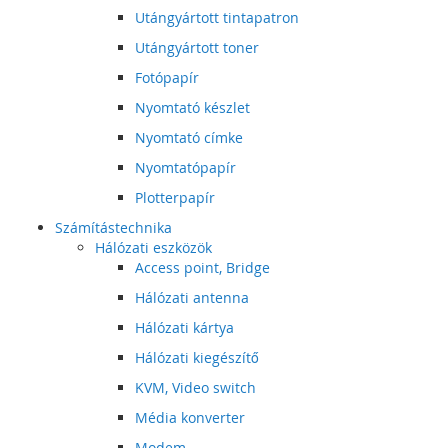
Utángyártott tintapatron
Utángyártott toner
Fotópapír
Nyomtató készlet
Nyomtató címke
Nyomtatópapír
Plotterpapír
Számítástechnika
Hálózati eszközök
Access point, Bridge
Hálózati antenna
Hálózati kártya
Hálózati kiegészítő
KVM, Video switch
Média konverter
Modem