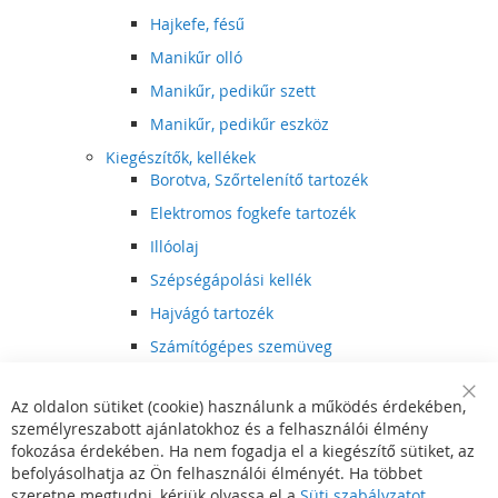
Hajkefe, fésű
Manikűr olló
Manikűr, pedikűr szett
Manikűr, pedikűr eszköz
Kiegészítők, kellékek
Borotva, Szőrtelenítő tartozék
Elektromos fogkefe tartozék
Illóolaj
Szépségápolási kellék
Hajvágó tartozék
Számítógépes szemüveg
Egészségápolási kellék
Az oldalon sütiket (cookie) használunk a működés érdekében,
Hajvágó kiegészítő
Clo
személyreszabott ajánlatokhoz és a felhasználói élmény
Coo
Szórakoztató elektronika
Bar
fokozása érdekében. Ha nem fogadja el a kiegészítő sütiket, az
Multimédia
befolyásolhatja az Ön felhasználói élményét. Ha többet
DVD, BluRay lejátszó
szeretne megtudni, kérjük olvassa el a
Süti szabályzatot