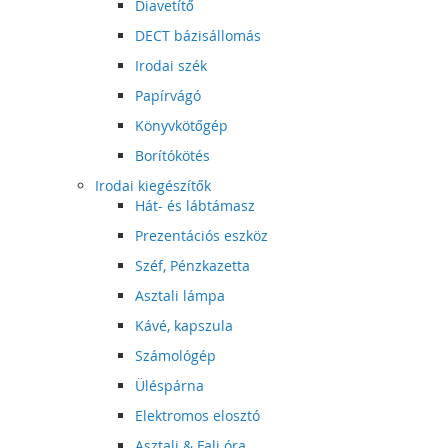
Diavetítő
DECT bázisállomás
Irodai szék
Papírvágó
Könyvkötőgép
Borítókötés
Irodai kiegészítők
Hát- és lábtámasz
Prezentációs eszköz
Széf, Pénzkazetta
Asztali lámpa
Kávé, kapszula
Számológép
Üléspárna
Elektromos elosztó
Asztali & Fali óra