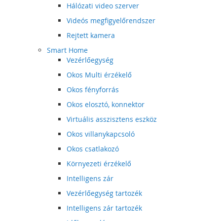
Hálózati video szerver
Videós megfigyelőrendszer
Rejtett kamera
Smart Home
Vezérlőegység
Okos Multi érzékelő
Okos fényforrás
Okos elosztó, konnektor
Virtuális asszisztens eszköz
Okos villanykapcsoló
Okos csatlakozó
Környezeti érzékelő
Intelligens zár
Vezérlőegység tartozék
Intelligens zár tartozék