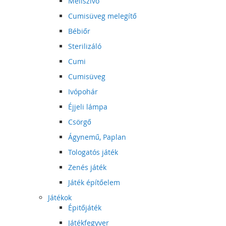
Mellszívó
Cumisüveg melegítő
Bébiőr
Sterilizáló
Cumi
Cumisüveg
Ivópohár
Éjjeli lámpa
Csörgő
Ágynemű, Paplan
Tologatós játék
Zenés játék
Játék építőelem
Játékok
Épitőjáték
Játékfegyver