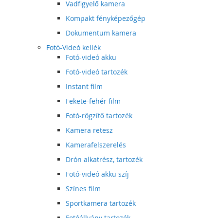
Vadfigyelő kamera
Kompakt fényképezőgép
Dokumentum kamera
Fotó-Videó kellék
Fotó-videó akku
Fotó-videó tartozék
Instant film
Fekete-fehér film
Fotó-rögzítő tartozék
Kamera retesz
Kamerafelszerelés
Drón alkatrész, tartozék
Fotó-videó akku szíj
Színes film
Sportkamera tartozék
Fotóállvány tartozék