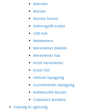
Mikrofon
Monitor
Monitor konzol
Videorögzítő eszköz
USB Hub
Webkamera
Merevlemez dokkoló
Merevlemez ház
Külső merevlemez
Külső SSD
Hálózati tápegység
Szünetmentes tápegység
Kelléktisztító készlet
Csatlakozó átalakító
Szépség és egészség