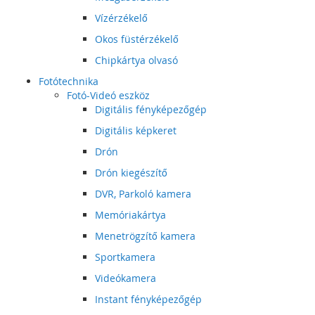
Vízérzékelő
Okos füstérzékelő
Chipkártya olvasó
Fotótechnika
Fotó-Videó eszköz
Digitális fényképezőgép
Digitális képkeret
Drón
Drón kiegészítő
DVR, Parkoló kamera
Memóriakártya
Menetrögzítő kamera
Sportkamera
Videókamera
Instant fényképezőgép