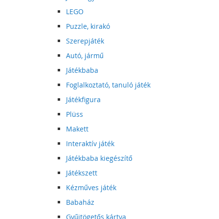
LEGO
Puzzle, kirakó
Szerepjáték
Autó, jármű
Játékbaba
Foglalkoztató, tanuló játék
Játékfigura
Plüss
Makett
Interaktív játék
Játékbaba kiegészítő
Játékszett
Kézműves játék
Babaház
Gyűjtögetős kártya