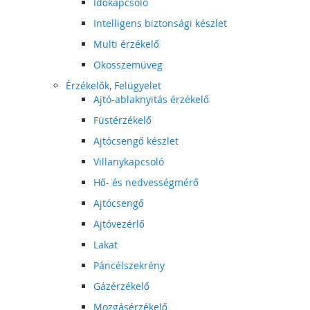
Időkapcsoló
Intelligens biztonsági készlet
Multi érzékelő
Okosszemüveg
Érzékelők, Felügyelet
Ajtó-ablaknyitás érzékelő
Füstérzékelő
Ajtócsengő készlet
Villanykapcsoló
Hő- és nedvességmérő
Ajtócsengő
Ajtóvezérlő
Lakat
Páncélszekrény
Gázérzékelő
Mozgásérzékelő