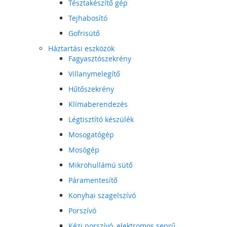
Tésztakészítő gép
Tejhabosító
Gofrisütő
Háztartási eszközök
Fagyasztószekrény
Villanymelegítő
Hűtőszekrény
Klímaberendezés
Légtisztító készülék
Mosogatógép
Mosógép
Mikrohullámú sütő
Páramentesítő
Konyhai szagelszívó
Porszívó
Kézi porszívó, elektromos seprű