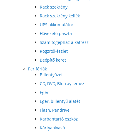
Rack szekrény
Rack szekrény kellék
UPS akkumulátor
Hővezető paszta
Számítógépház alkatrész
Rögzítőkészlet
Beépítő keret
Perifériák
Billentyűzet
CD, DVD, Blu-ray lemez
Egér
Egér, billentyű alátét
Flash, Pendrive
Karbantartó eszköz
Kártyaolvasó