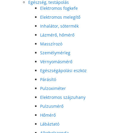
Egészség, testápolás
Elektromos fogkefe
Elektromos melegítő
Inhalátor, sótermék
Lázmérő, hőmérő
Masszírozó
Személymérleg
Vérnyomásmérő
Egészségápolási eszköz
Párásító
Pulzoximéter
Elektromos szájzuhany
Pulzusmérő
Hőmérő
Lábáztató
Alkoholszonda