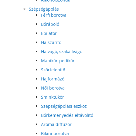
Szépségápolás
Férfi borotva
Bőrápoló
Epilátor
Hajszárító
Hajvágó, szakállvágó
Manikűr-pedikűr
Szőrtelenítő
Hajformázó
Női borotva
Sminktükör
Szépségápolási eszköz
Bőrkeményedés eltávolító
Aroma diffúzor
Bikini borotva