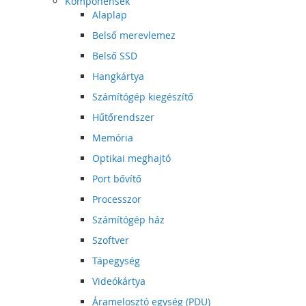
Komponensek
Alaplap
Belső merevlemez
Belső SSD
Hangkártya
Számítógép kiegészítő
Hűtőrendszer
Memória
Optikai meghajtó
Port bővítő
Processzor
Számítógép ház
Szoftver
Tápegység
Videókártya
Áramelosztó egység (PDU)