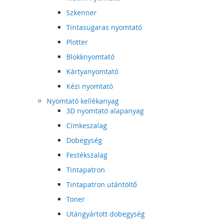
Szkenner
Tintasugaras nyomtató
Plotter
Blokknyomtató
Kártyanyomtató
Kézi nyomtató
Nyomtató kellékanyag
3D nyomtató alapanyag
Címkeszalag
Dobegység
Festékszalag
Tintapatron
Tintapatron utántöltő
Toner
Utángyártott dobegység