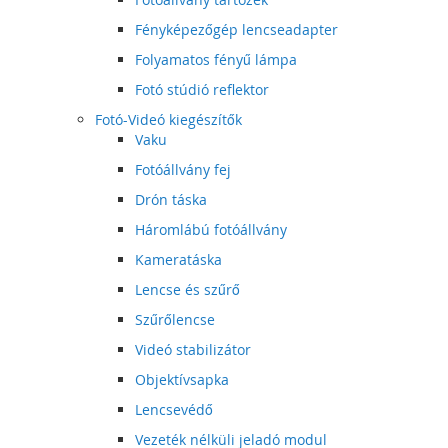
Fényképezőgép lencseadapter
Folyamatos fényű lámpa
Fotó stúdió reflektor
Fotó-Videó kiegészítők
Vaku
Fotóállvány fej
Drón táska
Háromlábú fotóállvány
Kameratáska
Lencse és szűrő
Szűrőlencse
Videó stabilizátor
Objektívsapka
Lencsevédő
Vezeték nélküli jeladó modul