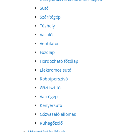
Sütő
Szárítógép
Tűzhely
Vasaló
Ventilátor
Főzőlap
Hordozható főzőlap
Elektromos sütő
Robotporszívó
Gőztisztító
Varrógép
Kenyérsütő
Gőzvasaló állomás
Ruhagőzölő
Háztartási kellékek