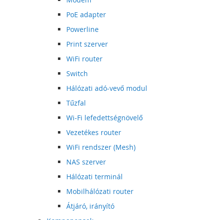
PoE adapter
Powerline
Print szerver
WiFi router
Switch
Hálózati adó-vevő modul
Tűzfal
Wi-Fi lefedettségnövelő
Vezetékes router
WiFi rendszer (Mesh)
NAS szerver
Hálózati terminál
Mobilhálózati router
Átjáró, irányító