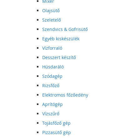
Mixer
Olajsütő
Szeletelő
Szendvics & Gofrisütő
Egyéb kiskészülék
Vízforraló
Desszert készítő
Húsdaráló
Szódagép
Rizsfőző
Elektromos főzőedény
Aprítógép
Vízszűrő
Tojásfőző gép
Pizzasütő gép