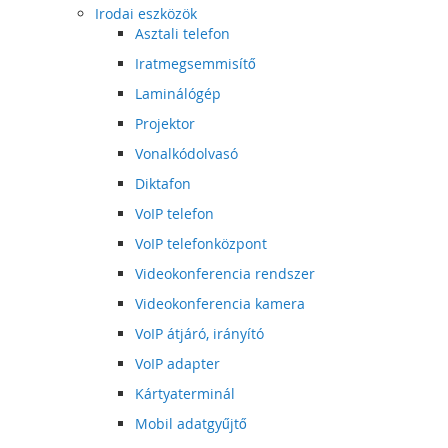
Irodai eszközök
Asztali telefon
Iratmegsemmisítő
Laminálógép
Projektor
Vonalkódolvasó
Diktafon
VoIP telefon
VoIP telefonközpont
Videokonferencia rendszer
Videokonferencia kamera
VoIP átjáró, irányító
VoIP adapter
Kártyaterminál
Mobil adatgyűjtő