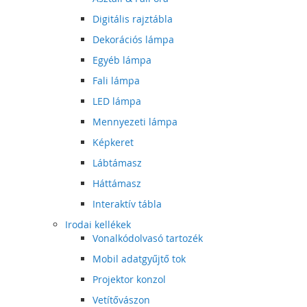
Digitális rajztábla
Dekorációs lámpa
Egyéb lámpa
Fali lámpa
LED lámpa
Mennyezeti lámpa
Képkeret
Lábtámasz
Háttámasz
Interaktív tábla
Irodai kellékek
Vonalkódolvasó tartozék
Mobil adatgyűjtő tok
Projektor konzol
Vetítővászon