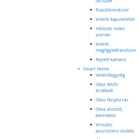
tartozék
Riasztórendszer
Videós kaputelefon
Hálózati video
szerver
Videós
megfigyelőrendszer
Rejtett kamera
Smart Home
Vezérlőegység
Okos Multi
érzékelő
Okos fényforrás
Okos elosztó,
konnektor
Virtuális
asszisztens eszköz