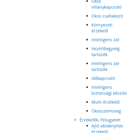
Okos
villanykapcsoló
Okos csatlakozó
Környezeti
érzékelő
Intelligens zár
Vezérlőegység
tartozék
Intelligens zár
tartozék
Időkapcsoló
Intelligens
biztonsági készlet
Multi érzékelő
Okosszemüveg
Érzékelők, Felügyelet
Ajtó-ablaknyitás
érzékelő