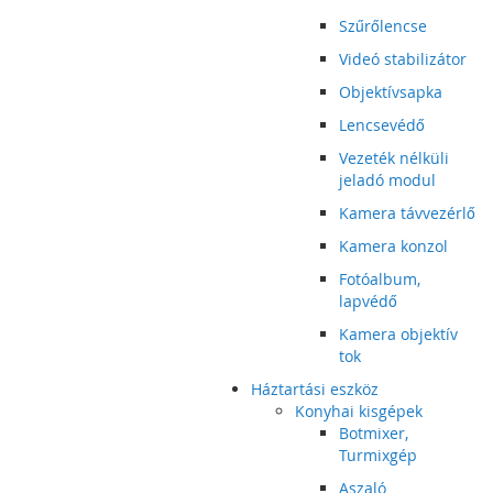
Szűrőlencse
Videó stabilizátor
Objektívsapka
Lencsevédő
Vezeték nélküli
jeladó modul
Kamera távvezérlő
Kamera konzol
Fotóalbum,
lapvédő
Kamera objektív
tok
Háztartási eszköz
Konyhai kisgépek
Botmixer,
Turmixgép
Aszaló