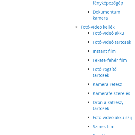
fényképezőgép
Dokumentum
kamera
Fotó-Videó kellék
Fotó-videó akku
Fotó-videó tartozék
Instant film
Fekete-fehér film
Fotó-rögzítő
tartozék
Kamera retesz
Kamerafelszerelés
Drón alkatrész,
tartozék
Fotó-videó akku szíj
Színes film