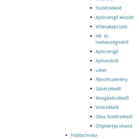
Füstérzékelő
Ajtócsengő készlet
Villanykapcsoló
Hő- és
nedvességmérő
Ajtócsengő
Ajtóvezérlő
Lakat
Páncélszekrény
Gázérzékelő
Mozgásérzékelő
Vízérzékelő
Okos füstérzékelő
Chipkártya olvasó
Fotótechnika