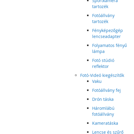
Sportkamera
tartozék
Fotóállvány
tartozék
Fényképezőgép
lencseadapter
Folyamatos fényű
lámpa
Fotó stúdió
reflektor
Fotó-Videó kiegészítők
Vaku
Fotóállvány fej
Drón táska
Háromlábú
fotóállvány
Kameratáska
Lencse és szűrő